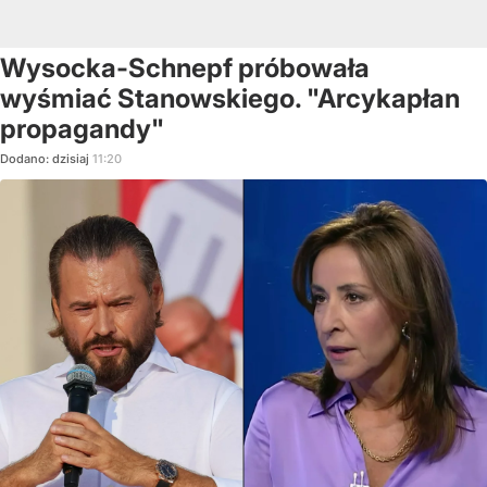
Wysocka-Schnepf próbowała
wyśmiać Stanowskiego. "Arcykapłan
propagandy"
Dodano:
dzisiaj
11:20