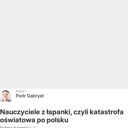
Autor:
Piotr Gabryel
Nauczyciele z łapanki, czyli katastrofa
oświatowa po polsku
Dodano:
6
sierpnia
5:30