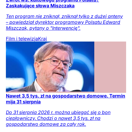
Zaskakujące słowa Miszczaka
Ten program nie zniknął, zniknął tylko z dużej anteny
– powiedział dyrektor programowy Polsatu Edward
Miszczak, pytany o "Interwencję".
Film i telewizja
Kraj
Nawet 3,5 tys. zł na gospodarstwo domowe. Termin
mija 31 sierpnia
Do 31 sierpnia 2026 r. można ubiegać się o bon
ciepłowniczy. Chodzi o nawet 3,5 tys. zł na
gospodarstwo domowe za cały rok.