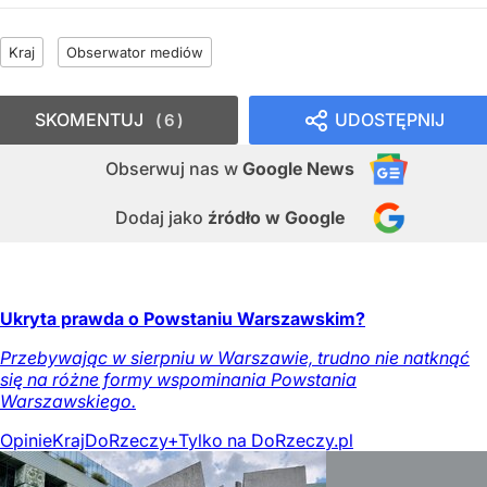
Kraj
Obserwator mediów
SKOMENTUJ
UDOSTĘPNIJ
6
Obserwuj nas
w
Google News
Dodaj jako
źródło w Google
Ukryta prawda o Powstaniu Warszawskim?
Przebywając w sierpniu w Warszawie, trudno nie natknąć
się na różne formy wspominania Powstania
Warszawskiego.
Opinie
Kraj
DoRzeczy+
Tylko na DoRzeczy.pl