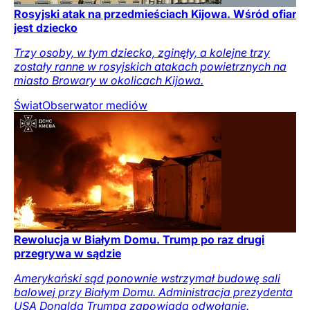
Rosyjski atak na przedmieściach Kijowa. Wśród ofiar
jest dziecko
Trzy osoby, w tym dziecko, zginęły, a kolejne trzy
zostały ranne w rosyjskich atakach powietrznych na
miasto Browary w okolicach Kijowa.
Świat
Obserwator mediów
Rewolucja w Białym Domu. Trump po raz drugi
przegrywa w sądzie
Amerykański sąd ponownie wstrzymał budowę sali
balowej przy Białym Domu. Administracja prezydenta
USA Donalda Trumpa zapowiada odwołanie.