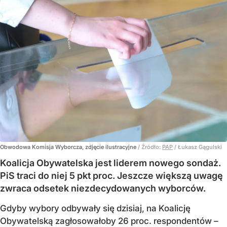
Obwodowa Komisja Wyborcza, zdjęcie ilustracyjne
/ Źródło:
PAP
/
Łukasz Gągulski
Koalicja Obywatelska jest liderem nowego sondaż.
PiS traci do niej 5 pkt proc. Jeszcze większą uwagę
zwraca odsetek niezdecydowanych wyborców.
Gdyby wybory odbywały się dzisiaj, na Koalicję
Obywatelską zagłosowałoby 26 proc. respondentów –