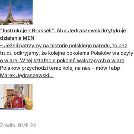
"Instrukcje z Brukseli". Abp Jędraszewski krytykuje
działania MEN
– Jeżeli patrzymy na historię polskiego narodu, to bez
trudu odkryjemy, że kolejne pokolenia Polaków walczyły
o wiarę. W tej sztafecie pokoleń walczących o wiarę
Polaków przychodzi teraz kolej na nas – mówił abp
Marek Jędraszewski...
Źródło:
RMF 24