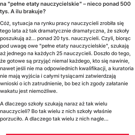
na "pełne etaty nauczycielskie" – nieco ponad 500
tys. A ilu brakuje?
Cóż, sytuacja na rynku pracy nauczycieli zrobiła się
tego lata aż tak dramatycznie dramatyczna, że szkoły
poszukują aż… ponad 20 tys. nauczycieli. Czyli, biorąc
pod uwagę owe "pełne etaty nauczycielskie", szukają
aż jednego na każdych 25 nauczycieli. Doszło do tego,
że gotowe są przyjąć niemal każdego, kto się nawinie,
nawet jeśli nie ma odpowiednich kwalifikacji, a kuratoria
nie mają wyjścia i całymi tysiącami zatwierdzają
wnioski o ich zatrudnienie, bo bez ich zgody załatanie
wakatu jest niemożliwe.
A dlaczego szkoły szukają naraz aż tak wielu
nauczycieli? Bo tak wielu z nich szkoły właśnie
porzuciło. A dlaczego tak wielu z nich nagle...