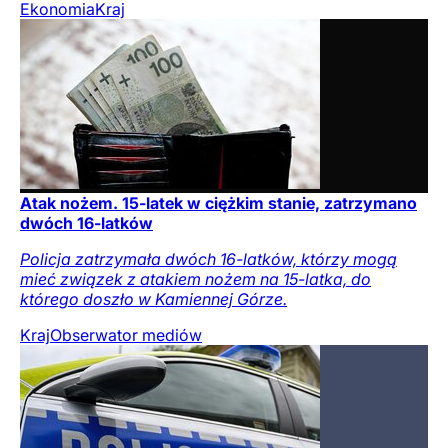
Ekonomia
Kraj
Atak nożem. 15-latek w ciężkim stanie, zatrzymano
dwóch 16-latków
Policja zatrzymała dwóch 16-latków, którzy mogą
mieć związek z atakiem nożem na 15-latka, do
którego doszło w Kamiennej Górze.
Kraj
Obserwator mediów