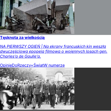
Tęsknota za wielkością
NA PIERWSZY OGIEŃ | Na ekrany francuskich kin weszła
dwuczęściowa epopeja filmowa o wojennych losach gen.
Charles’a de Gaulle’a.
Opinie
DoRzeczy+
Świat
W numerze