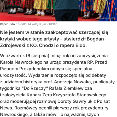
Raper Eldo
/ Źródło:
Mikołaj Bujak / KPRP
Nie jestem w stanie zaakceptować szerzącej się
krytyki wobec tego artysty – stwierdził Bogdan
Zdrojewski z KO. Chodzi o rapera Eldo.
W czwartek (6 sierpnia) minął rok od zaprzysiężenia
Karola Nawrockiego na urząd prezydenta RP. Przed
Pałacem Prezydenckim odbyła się specjalna
uroczystość. Wydarzenie rozpoczęło się od debaty
z udziałem historyka prof. Andrzeja Nowaka, publicysty
tygodnika "Do Rzeczy" Rafała Ziemkiewicza
i założyciela Kanału Zero Krzysztofa Stanowskiego
oraz moderującej rozmowę Doroty Gawryluk z Polsat
News. Rozmówcy ocenili pierwszy rok prezydentury
Nawrockiego, a także mówili o najważniejszych