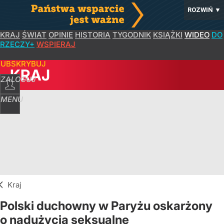
ROZWIŃ
▼
KRAJ
ŚWIAT
OPINIE
HISTORIA
TYGODNIK
KSIĄŻKI
WIDEO
DO
RZECZY+
WSPIERAJ
SUBSKRYBUJ
KRAJ
ZALOGUJ
MENU
Kraj
Polski duchowny w Paryżu oskarżony
o nadużycia seksualne