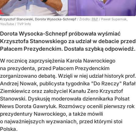
Krzysztof Stanowski, Dorota Wysocka-Schnepf
/ Źródło:
PAP
/
Paweł Supernak,
YouTube / TVP Info
Dorota Wysocka-Schnepf próbowała wyśmiać
Krzysztofa Stanowskiego za udział w debacie przed
Pałacem Prezydenckim. Dostała szybką odpowiedź.
W rocznicę zaprzysiężenia Karola Nawrockiego
na prezydenta, przed Pałacem Prezydenckim
zorganizowano debatę. Wzięli w niej udział historyk prof.
Andrzej Nowak, publicysta tygodnika "Do Rzeczy" Rafał
Ziemkiewicz oraz założyciel Kanału Zero Krzysztof
Stanowski. Dyskusję moderowała dziennikarka Polsat
News Dorota Gawryluk. Rozmówcy ocenili pierwszy rok
prezydentury Nawrockiego, a także mówili
o najważniejszych wyzwaniach, przed którymi stoi
Polska.