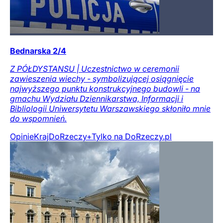
Bednarska 2/4
Z PÓŁDYSTANSU | Uczestnictwo w ceremonii
zawieszenia wiechy - symbolizującej osiągnięcie
najwyższego punktu konstrukcyjnego budowli - na
gmachu Wydziału Dziennikarstwa, Informacji i
Bibliologii Uniwersytetu Warszawskiego skłoniło mnie
do wspomnień.
Opinie
Kraj
DoRzeczy+
Tylko na DoRzeczy.pl