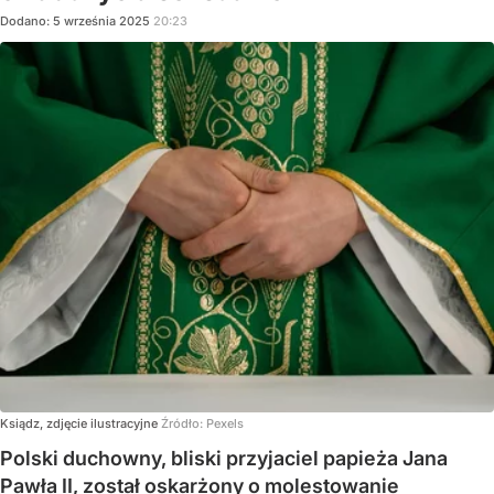
Dodano:
5
września
2025
20:23
Ksiądz, zdjęcie ilustracyjne
Źródło:
Pexels
Polski duchowny, bliski przyjaciel papieża Jana
Pawła II, został oskarżony o molestowanie