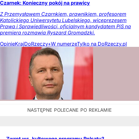
Czarnek: Konieczny pokój na prawicy
Z Przemysławem Czarnkiem, prawnikiem, profesorem
Katolickiego Uniwersytetu Lubelskiego, wiceprezesem
Prawa i Sprawiedliwości, oficjalnym kandydatem PiS na
premiera rozmawia Ryszard Gromadzki.
Opinie
Kraj
DoRzeczy+
W numerze
Tylko na DoRzeczy.pl
Zwrot ws. kultowego programu Polsatu?