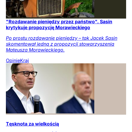
"Rozdawanie pieniędzy przez państwo". Sasin
krytykuje propozycję Morawieckiego
Po prostu rozdawanie pieniędzy – tak Jacek Sasin
skomentował jedną z propozycji stowarzyszenia
Mateusza Morawieckiego.
Opinie
Kraj
Tęsknota za wielkością