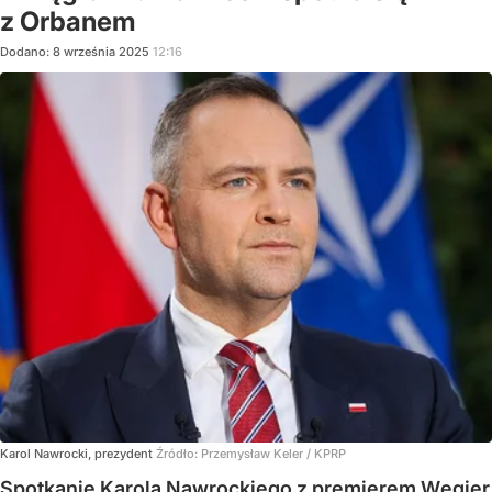
z Orbanem
Dodano:
8
września
2025
12:16
Karol Nawrocki, prezydent
Źródło:
Przemysław Keler / KPRP
Spotkanie Karola Nawrockiego z premierem Węgier