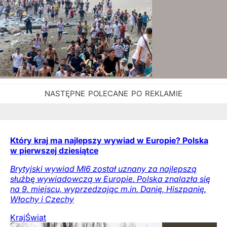
Który kraj ma najlepszy wywiad w Europie? Polska
w pierwszej dziesiątce
Brytyjski wywiad MI6 został uznany za najlepszą
służbę wywiadowczą w Europie. Polska znalazła się
na 9. miejscu, wyprzedzając m.in. Danię, Hiszpanię,
Włochy i Czechy
Kraj
Świat