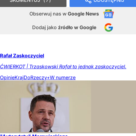
SKOMENTUJ
UDOSTĘPNIJ
7
Obserwuj nas
w
Google News
Dodaj jako
źródło w Google
Rafał Zaskoczyciel
ĆWIERKOT | Trzaskowski Rafał to jednak zaskoczyciel.
Opinie
Kraj
DoRzeczy+
W numerze