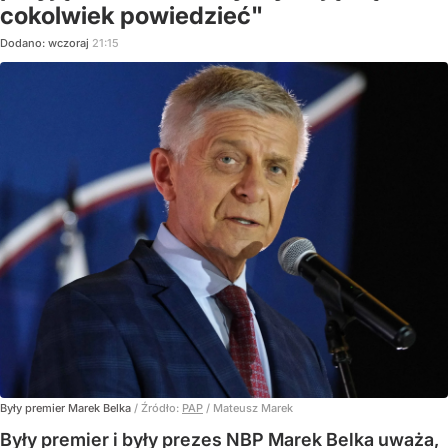
cokolwiek powiedzieć"
Dodano:
wczoraj
21:15
Były premier Marek Belka
/ Źródło:
PAP
/
Mateusz Marek
Były premier i były prezes NBP Marek Belka uważa,