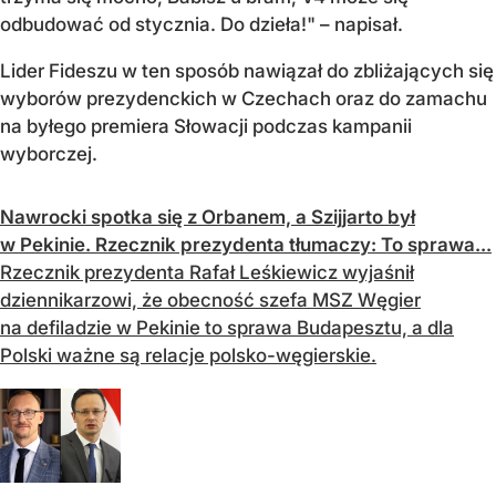
odbudować od stycznia. Do dzieła!" – napisał.
Lider Fideszu w ten sposób nawiązał do zbliżających się
wyborów prezydenckich w Czechach oraz do zamachu
na byłego premiera Słowacji podczas kampanii
wyborczej.
Nawrocki spotka się z Orbanem, a Szijjarto był
w Pekinie. Rzecznik prezydenta tłumaczy: To sprawa...
Rzecznik prezydenta Rafał Leśkiewicz wyjaśnił
dziennikarzowi, że obecność szefa MSZ Węgier
na defiladzie w Pekinie to sprawa Budapesztu, a dla
Polski ważne są relacje polsko-węgierskie.