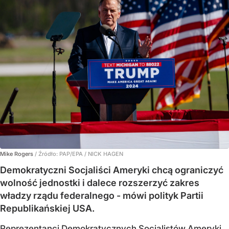
Mike Rogers
/ Źródło:
PAP/EPA
/
NICK HAGEN
Demokratyczni Socjaliści Ameryki chcą ograniczyć
wolność jednostki i dalece rozszerzyć zakres
władzy rządu federalnego - mówi polityk Partii
Republikańskiej USA.
Reprezentanci Demokratycznych Socjalistów Ameryki,