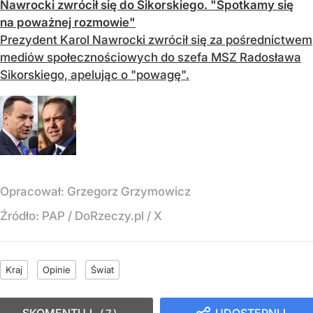
Nawrocki zwrócił się do Sikorskiego. "Spotkamy się
na poważnej rozmowie"
Prezydent Karol Nawrocki zwrócił się za pośrednictwem
mediów społecznościowych do szefa MSZ Radosława
Sikorskiego, apelując o "powagę".
Opracował:
Grzegorz Grzymowicz
Źródło:
PAP
/
DoRzeczy.pl / X
Kraj
Opinie
Świat