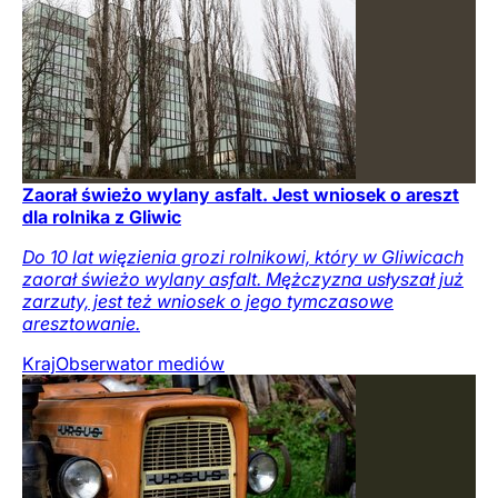
Zaorał świeżo wylany asfalt. Jest wniosek o areszt
dla rolnika z Gliwic
Do 10 lat więzienia grozi rolnikowi, który w Gliwicach
zaorał świeżo wylany asfalt. Mężczyzna usłyszał już
zarzuty, jest też wniosek o jego tymczasowe
aresztowanie.
Kraj
Obserwator mediów