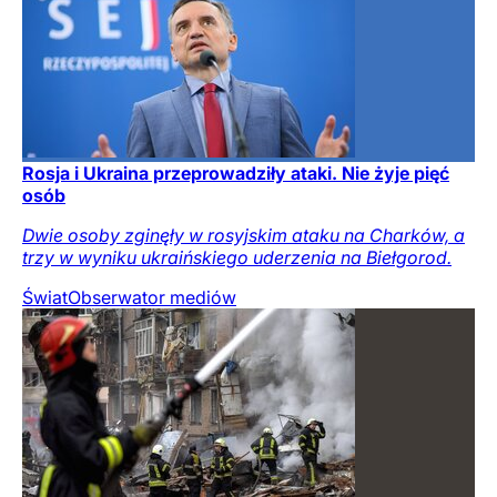
Rosja i Ukraina przeprowadziły ataki. Nie żyje pięć
osób
Dwie osoby zginęły w rosyjskim ataku na Charków, a
trzy w wyniku ukraińskiego uderzenia na Biełgorod.
Świat
Obserwator mediów