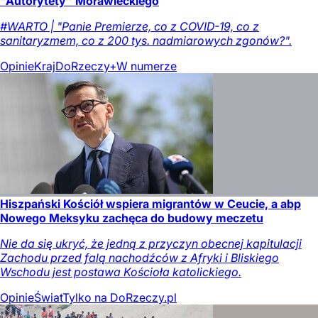
"Autorytety" Morawieckiego
#WARTO | "Panie Premierze, co z COVID-19, co z
sanitaryzmem, co z 200 tys. nadmiarowych zgonów?".
Opinie
Kraj
DoRzeczy+
W numerze
Hiszpański Kościół wspiera migrantów w Ceucie, a abp
Nowego Meksyku zachęca do budowy meczetu
Nie da się ukryć, że jedną z przyczyn obecnej kapitulacji
Zachodu przed falą nachodźców z Afryki i Bliskiego
Wschodu jest postawa Kościoła katolickiego.
Opinie
Świat
Tylko na DoRzeczy.pl