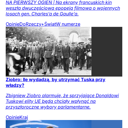
NA PIERWSZY OGIEŃ | Na ekrany francuskich kin
weszła dwuczęściowa epopeja filmowa o wojennych
losach gen. Charles’a de Gaulle’a.
Opinie
DoRzeczy+
Świat
W numerze
Ziobro: Ile wydadzą, by utrzymać Tuska przy
władzy?
Zbigniew Ziobro alarmuje, że sprzyjające Donaldowi
Tuskowi elity UE będą chciały wpłynąć na
przyszłoroczne wybory parlamentarne.
Opinie
Kraj