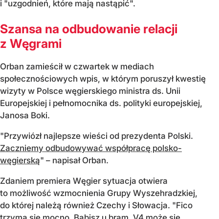
i "uzgodnień, które mają nastąpić".
Szansa na odbudowanie relacji
z Węgrami
Orban zamieścił w czwartek w mediach
społecznościowych wpis, w którym poruszył kwestię
wizyty w Polsce węgierskiego ministra ds. Unii
Europejskiej i pełnomocnika ds. polityki europejskiej,
Janosa Boki.
"Przywiózł najlepsze wieści od prezydenta Polski.
Zaczniemy odbudowywać współpracę polsko-
węgierską
" – napisał Orban.
Zdaniem premiera Węgier sytuacja otwiera
to możliwość wzmocnienia Grupy Wyszehradzkiej,
do której należą również Czechy i Słowacja. "Fico
trzyma się mocno, Babisz u bram, V4 może się