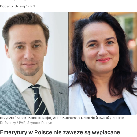
Dodano:
dzisiaj
12:20
Krzysztof Bosak (Konfederacja), Anita Kucharska-Dziedzic (Lewica)
/ Źródło:
DoRzeczy
/
PAP, Szymon Pulcyn
Emerytury w Polsce nie zawsze są wypłacane