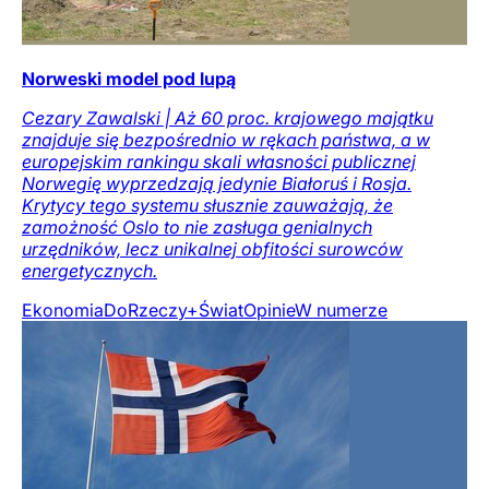
Norweski model pod lupą
Cezary Zawalski | Aż 60 proc. krajowego majątku
znajduje się bezpośrednio w rękach państwa, a w
europejskim rankingu skali własności publicznej
Norwegię wyprzedzają jedynie Białoruś i Rosja.
Krytycy tego systemu słusznie zauważają, że
zamożność Oslo to nie zasługa genialnych
urzędników, lecz unikalnej obfitości surowców
energetycznych.
Ekonomia
DoRzeczy+
Świat
Opinie
W numerze