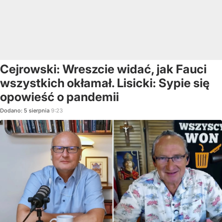
Cejrowski: Wreszcie widać, jak Fauci
wszystkich okłamał. Lisicki: Sypie się
opowieść o pandemii
Dodano:
5
sierpnia
9:23