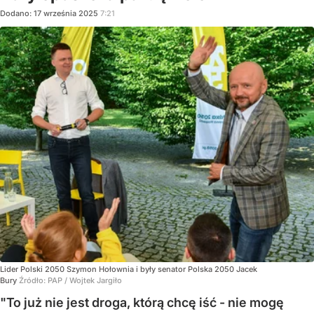
Dodano:
17
września
2025
7:21
Lider Polski 2050 Szymon Hołownia i były senator Polska 2050 Jacek
Bury
Źródło:
PAP
/
Wojtek Jargiło
"To już nie jest droga, którą chcę iść - nie mogę