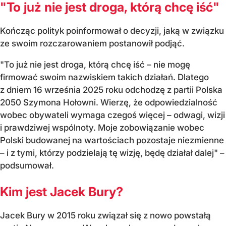
"To już nie jest droga, kt
ór
ą chcę iść"
Kończąc polityk poinformował o decyzji, jaką w związku
ze swoim rozczarowaniem postanowił podjąć.
"To już nie jest droga, kt
ór
ą chcę iść – nie mogę
firmować swoim nazwiskiem takich działań. Dlatego
z dniem 16 września 2025 roku odchodzę z partii Polska
2050 Szymona Hołowni.
Wierzę, że odpowiedzialność
wobec obywateli wymaga czegoś więcej – odwagi, wizji
i prawdziwej wsp
ólnoty. Moje zobowi
ązanie wobec
Polski budowanej na wartościach pozostaje niezmienne
– i z tymi, kt
órzy podzielaj
ą tę wizję, będę działał dalej"
–
podsumował
.
Kim jest Jacek Bury?
Jacek Bury w 2015 roku związał się z nowo powstałą