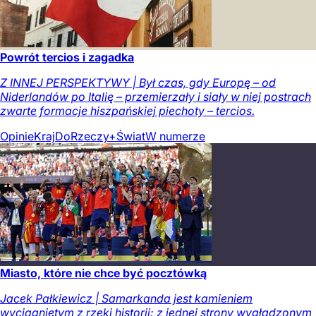
Powrót tercios i zagadka
Z INNEJ PERSPEKTYWY | Był czas, gdy Europę – od
Niderlandów po Italię – przemierzały i siały w niej postrach
zwarte formacje hiszpańskiej piechoty – tercios.
Opinie
Kraj
DoRzeczy+
Świat
W numerze
Miasto, które nie chce być pocztówką
Jacek Pałkiewicz | Samarkanda jest kamieniem
wyciągniętym z rzeki historii: z jednej strony wygładzonym