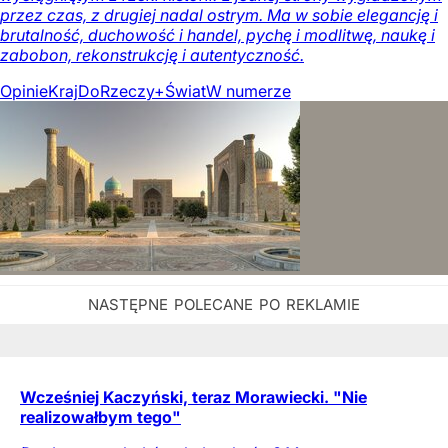
przez czas, z drugiej nadal ostrym. Ma w sobie elegancję i
brutalność, duchowość i handel, pychę i modlitwę, naukę i
zabobon, rekonstrukcję i autentyczność.
Opinie
Kraj
DoRzeczy+
Świat
W numerze
Wcześniej Kaczyński, teraz Morawiecki. "Nie
realizowałbym tego"