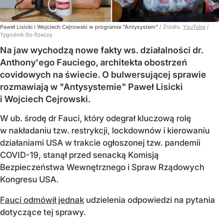
Paweł Lisicki i Wojciech Cejrowski w programie "Antysystem"
/ Źródło:
YouTube
/
Tygodnik Do Rzeczy
Na jaw wychodzą nowe fakty ws. działalności dr.
Anthony'ego Fauciego, architekta obostrzeń
covidowych na świecie. O bulwersującej sprawie
rozmawiają w "Antysystemie" Paweł Lisicki
i Wojciech Cejrowski.
W ub. środę dr Fauci, który odegrał kluczową rolę
w nakładaniu tzw. restrykcji, lockdownów i kierowaniu
działaniami USA w trakcie ogłoszonej tzw. pandemii
COVID-19, stanął przed senacką Komisją
Bezpieczeństwa Wewnętrznego i Spraw Rządowych
Kongresu USA.
Fauci odmówił jednak
udzielenia odpowiedzi na pytania
dotyczące tej sprawy.