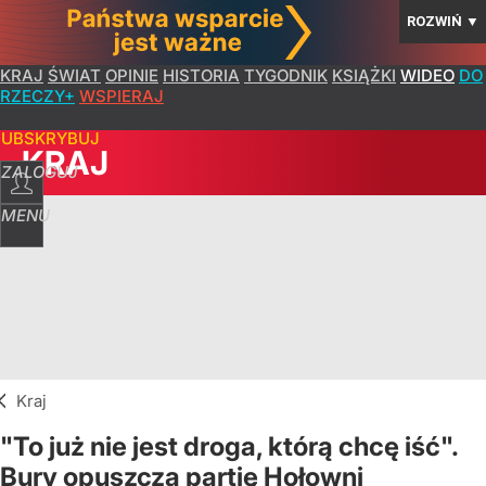
ROZWIŃ
▼
KRAJ
ŚWIAT
OPINIE
HISTORIA
TYGODNIK
KSIĄŻKI
WIDEO
DO
RZECZY+
WSPIERAJ
SUBSKRYBUJ
KRAJ
ZALOGUJ
MENU
Kraj
"To już nie jest droga, którą chcę iść".
Bury opuszcza partię Hołowni