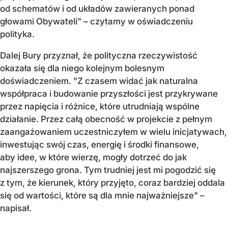
od schemat
ów i od uk
ład
ów zawieranych ponad
g
łowami Obywateli"
–
czytamy w oświadczeniu
polityka
.
Dalej Bury przyznał, że polityczna rzeczywistość
okazała się dla niego kolejnym bolesnym
doświadczeniem. "Z czasem widać jak naturalna
wsp
ó
łpraca i budowanie przyszłości jest przykrywane
przez napięcia i r
ó
żnice, kt
óre utrudniaj
ą wsp
ólne
dzia
łanie. Przez całą obecność w projekcie z pełnym
zaangażowaniem uczestniczyłem w wielu inicjatywach,
inwestując sw
ój czas, energi
ę i środki finansowe,
aby idee, w kt
óre wierz
ę, mogły dotrzeć do jak
najszerszego grona. Tym trudniej jest mi pogodzić się
z tym, że kierunek, kt
óry przyj
ęto, coraz bardziej oddala
się od wartości, kt
óre s
ą dla mnie najważniejsze"
–
napisał
.