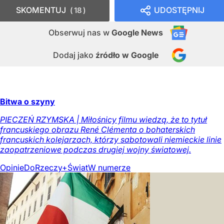
SKOMENTUJ
UDOSTĘPNIJ
18
Obserwuj nas
w
Google News
Dodaj jako
źródło w Google
Bitwa o szyny
PIECZEŃ RZYMSKA | Miłośnicy filmu wiedzą, że to tytuł
francuskiego obrazu René Clémenta o bohaterskich
francuskich kolejarzach, którzy sabotowali niemieckie linie
zaopatrzeniowe podczas drugiej wojny światowej.
Opinie
DoRzeczy+
Świat
W numerze