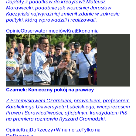
Dopłaty z podatków do kredytów? Mateusz
Morawiecki, podobnie jak wcześniej Jarosław
Kaczyński najwyraźniej zmienił zdanie w zakresie
polityki, którą wprowadzili i realizowali.
Opinie
Obserwator mediów
Kraj
Ekonomia
Czarnek: Konieczny pokój na prawicy
Z Przemysławem Czarnkiem, prawnikiem, profesorem
Katolickiego Uniwersytetu Lubelskiego, wiceprezesem
Prawa i Sprawiedliwości, oficjalnym kandydatem PiS
na premiera rozmawia Ryszard Gromadzki.
Opinie
Kraj
DoRzeczy+
W numerze
Tylko na
DoRzeczy.pl