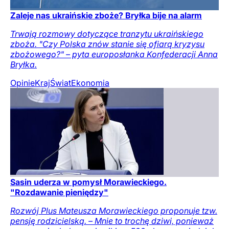
Zaleje nas ukraińskie zboże? Bryłka bije na alarm
Trwają rozmowy dotyczące tranzytu ukraińskiego
zboża. "Czy Polska znów stanie się ofiarą kryzysu
zbożowego?" – pyta europosłanka Konfederacji Anna
Bryłka.
Opinie
Kraj
Świat
Ekonomia
Sasin uderza w pomysł Morawieckiego.
"Rozdawanie pieniędzy"
Rozwój Plus Mateusza Morawieckiego proponuje tzw.
pensję rodzicielską. – Mnie to trochę dziwi, ponieważ