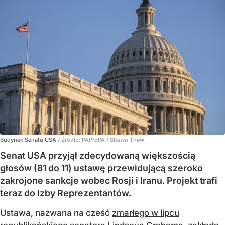
Budynek Senatu USA
/ Źródło:
PAP/EPA
/
Shawn Thew
Senat USA przyjął zdecydowaną większością
głosów (81 do 11) ustawę przewidującą szeroko
zakrojone sankcje wobec Rosji i Iranu. Projekt trafi
teraz do Izby Reprezentantów.
Ustawa, nazwana na cześć
zmarłego w lipcu