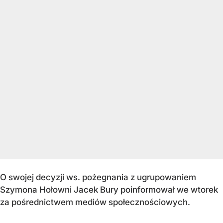
O swojej decyzji
ws
. pożegnania z ugrupowaniem
Szymona Hołowni Jacek Bury poinformował we wtorek
za pośrednictwem medi
ó
w spo
łecznościowych.