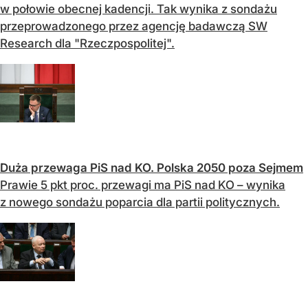
w połowie obecnej kadencji. Tak wynika z sondażu
przeprowadzonego przez agencję badawczą SW
Research dla "Rzeczpospolitej".
Duża przewaga PiS nad KO. Polska 2050 poza Sejmem
Prawie 5 pkt proc. przewagi ma PiS nad KO – wynika
z nowego sondażu poparcia dla partii politycznych.