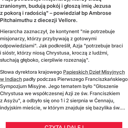
zranionym, budują pokój i głoszą imię Jezusa
z pokorą i radością" – powiedział bp Ambrose
Pitchaimuthu z diecezji Vellore.
Hierarcha zaznaczył, że kontynent "nie potrzebuje
misjonarzy, którzy przybywają z gotowymi
odpowiedziami". Jak podkreślił, Azja "potrzebuje braci
i sióstr, którzy niosą Chrystusa, kroczą z ludźmi,
słuchają głęboko, cierpliwie rozeznają".
Słowa dyrektora krajowego
Papieskich Dzieł Misyjnych
w Indiach
padły podczas Pierwszego Franciszkańskiego
Sympozjum Misyjne. Jego tematem było "Głoszenie
Chrystusa we współczesnej Azji ze św. Franciszkiem
z Asyżu", a odbyło się ono 1 i 2 sierpnia w Ćennaju,
indyjskim mieście, w którym znajduje się bazylika św....
CZYTAJ DALEJ