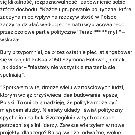
się klikalność, rozpoznawalność i zapewnienie sobie
źr
ód
ła dochodu. "Każde ugrupowanie polityczne, kt
óre
zaczyna mie
ć wpływ na rzeczywistość w Polsce
zaczyna działać według schematu wypracowanego
przez czołowe partie polityczne
'
Teraz ***** my!
'"
–
wskazał
.
Bury przypomniał, że p
rzez ostatnie
pięć
lat anga
żował
się w projekt Polska 2050 Szymona Hołowni, jednak –
jak dodał – "niestety nie wszystkie marzenia się
spełniają".
"Spotkałem w tej drodze wielu wartościowych ludzi,
kt
órym wci
ąż przyświeca idea budowania lepszej
Polski. To oni dają nadzieję, że polityka może być
miejscem służby. Niestety układy i świat polityczny
spycha ich na bok. Szczeg
ólnie w tych czasach
potrzebni s
ą silni liderzy. Zawsze wierzyłem w nowe
projekty, dlaczego? Bo są świeże, odważne, wolne