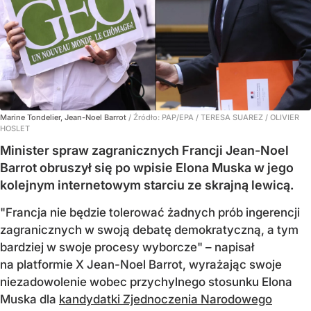
Marine Tondelier, Jean-Noel Barrot
/ Źródło:
PAP/EPA
/
TERESA SUAREZ / OLIVIER
HOSLET
Minister spraw zagranicznych Francji Jean-Noel
Barrot obruszył się po wpisie Elona Muska w jego
kolejnym internetowym starciu ze skrajną lewicą.
"Francja nie będzie tolerować żadnych prób ingerencji
zagranicznych w swoją debatę demokratyczną, a tym
bardziej w swoje procesy wyborcze" – napisał
na platformie X Jean-Noel Barrot, wyrażając swoje
niezadowolenie wobec przychylnego stosunku Elona
Muska dla
kandydatki Zjednoczenia Narodowego