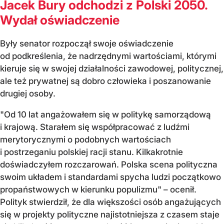
Jacek Bury odchodzi z Polski 2050.
Wydał oświadczenie
Były senator rozpoczął swoje oświadczenie
od podkreślenia, że nadrzędnymi wartościami, kt
ó
rymi
kieruje si
ę w swojej działalności zawodowej, politycznej,
ale też prywatnej są dobro człowieka i poszanowanie
drugiej osoby.
"
Od 10 lat angażowałem się w politykę samorządową
i krajową. Starałem się wsp
ó
łpracować z ludźmi
merytorycznymi o podobnych wartościach
i postrzeganiu polskiej racji stanu. Kilkakrotnie
doświadczyłem rozczarowań. Polska scena polityczna
swoim układem i standardami spycha ludzi początkowo
propaństwowych w kierunku populizmu"
–
ocenił
.
Polityk stwierdził, że dla większości os
ób anga
żujących
się w projekty polityczne najistotniejsza z czasem staje