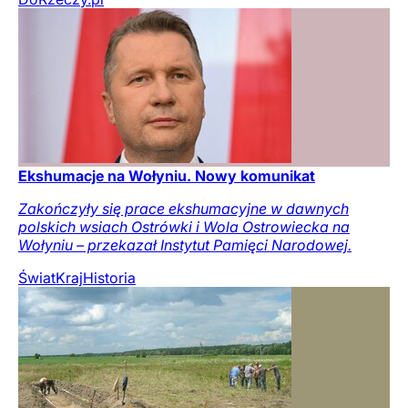
Ekshumacje na Wołyniu. Nowy komunikat
Zakończyły się prace ekshumacyjne w dawnych
polskich wsiach Ostrówki i Wola Ostrowiecka na
Wołyniu – przekazał Instytut Pamięci Narodowej.
Świat
Kraj
Historia