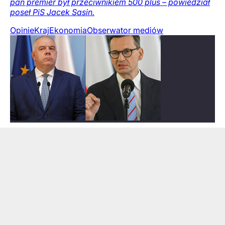
pan premier był przeciwnikiem 500 plus – powiedział
poseł PiS Jacek Sasin.
Opinie
Kraj
Ekonomia
Obserwator mediów