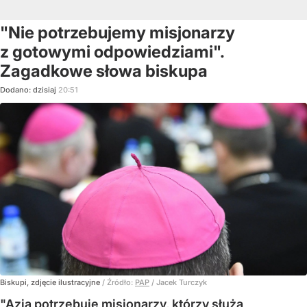
"Nie potrzebujemy misjonarzy
z gotowymi odpowiedziami".
Zagadkowe słowa biskupa
Dodano:
dzisiaj
20:51
Biskupi, zdjęcie ilustracyjne
/ Źródło:
PAP
/
Jacek Turczyk
"Azja potrzebuje misjonarzy, którzy służą