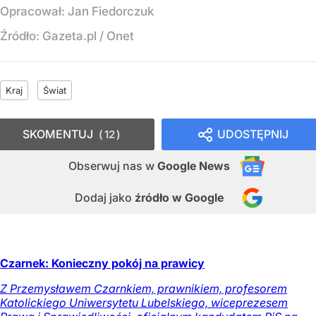
Opracował:
Jan Fiedorczuk
Źródło:
Gazeta.pl
/
Onet
Kraj
Świat
SKOMENTUJ
UDOSTĘPNIJ
12
Obserwuj nas
w
Google News
Dodaj jako
źródło w Google
Czarnek: Konieczny pokój na prawicy
Z Przemysławem Czarnkiem, prawnikiem, profesorem
Katolickiego Uniwersytetu Lubelskiego, wiceprezesem