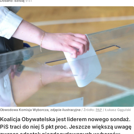
Dodano:
dzisiaj
9:51
Obwodowa Komisja Wyborcza, zdjęcie ilustracyjne
/ Źródło:
PAP
/
Łukasz Gągulski
Koalicja Obywatelska jest liderem nowego sondaż.
PiS traci do niej 5 pkt proc. Jeszcze większą uwagę