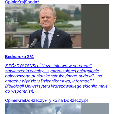
Opinie
Kraj
Sondaż
Bednarska 2/4
Z PÓŁDYSTANSU | Uczestnictwo w ceremonii
zawieszenia wiechy - symbolizującej osiągnięcie
najwyższego punktu konstrukcyjnego budowli - na
gmachu Wydziału Dziennikarstwa, Informacji i
Bibliologii Uniwersytetu Warszawskiego skłoniło mnie
do wspomnień.
Opinie
Kraj
DoRzeczy+
Tylko na DoRzeczy.pl