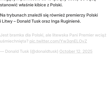
stanowić właśnie kibice z Polski.
Na trybunach znaleźli się również premierzy Polski
i Litwy – Donald Tusk oraz Inga Ruginienė.
Jest bramka dla Polski, ale litewska Pani Premier wciąż
uśmiechnięta?
pic.twitter.com/Yw3qnELOvZ
— Donald Tusk (@donaldtusk)
October 12, 2025