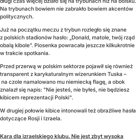
długi czas więcej działo się na trybunach niż na boisku.
Na trybunach bowiem nie zabrakło bowiem akcentów
politycznych.
Już na początku meczu z trybun rozległo się znane
z polskich stadionów hasło: „Donald, matole, twój rząd
obalą kibole”. Piosenka powracała jeszcze kilkukrotnie
w trakcie spotkania.
Przed przerwą w polskim sektorze pojawił się również
transparent z karykaturalnym wizerunkiem Tuska –
na czole namalowano mu niemiecką flagę, a obok
znalazł się napis: "Nie jesteś, nie byłeś, nie będziesz
kibicem reprezentacji Polski".
W drugiej połowie kibice intonowali też obraźliwe hasła
dotyczące Rosji i Izraela.
Kara dla izraelskiego klubu. Nie jest zbyt wysoka