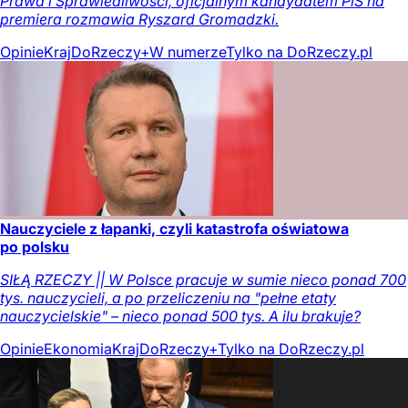
Prawa i Sprawiedliwości, oficjalnym kandydatem PiS na
premiera rozmawia Ryszard Gromadzki.
Opinie
Kraj
DoRzeczy+
W numerze
Tylko na DoRzeczy.pl
Nauczyciele z łapanki, czyli katastrofa oświatowa
po polsku
SIŁĄ RZECZY || W Polsce pracuje w sumie nieco ponad 700
tys. nauczycieli, a po przeliczeniu na "pełne etaty
nauczycielskie" – nieco ponad 500 tys. A ilu brakuje?
Opinie
Ekonomia
Kraj
DoRzeczy+
Tylko na DoRzeczy.pl