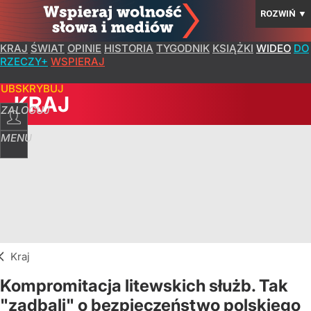
ROZWIŃ
▼
KRAJ
ŚWIAT
OPINIE
HISTORIA
TYGODNIK
KSIĄŻKI
WIDEO
DO
RZECZY+
WSPIERAJ
SUBSKRYBUJ
KRAJ
ZALOGUJ
MENU
Kraj
Kompromitacja litewskich służb. Tak
"zadbali" o bezpieczeństwo polskiego