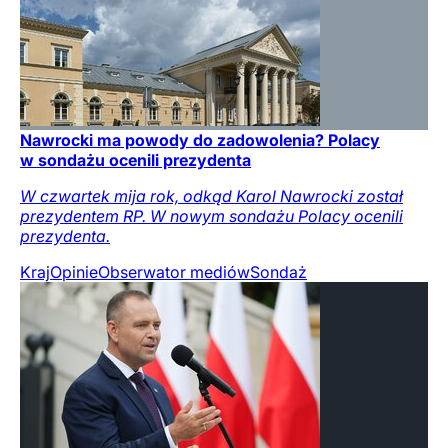
Nawrocki ma powody do zadowolenia? Polacy
w sondażu ocenili prezydenta
W czwartek mija rok, odkąd Karol Nawrocki został
prezydentem RP. W nowym sondażu Polacy ocenili
prezydenta.
Kraj
Opinie
Obserwator mediów
Sondaż