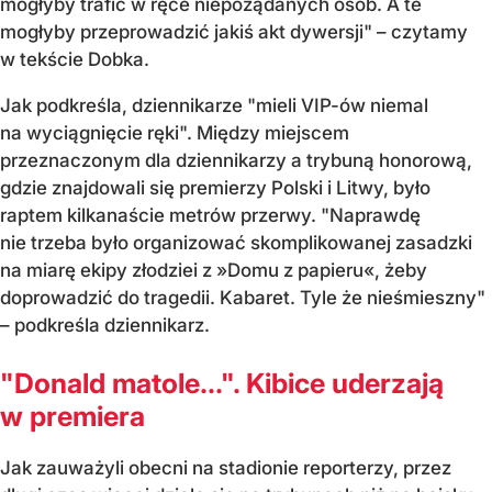
mogłyby trafić w ręce niepożądanych osób. A te
mogłyby przeprowadzić jakiś akt dywersji" – czytamy
w tekście Dobka.
Jak podkreśla, dziennikarze "mieli VIP-ów niemal
na wyciągnięcie ręki". Między miejscem
przeznaczonym dla dziennikarzy a trybuną honorową,
gdzie znajdowali się premierzy Polski i Litwy, było
raptem kilkanaście metrów przerwy. "Naprawdę
nie trzeba było organizować skomplikowanej zasadzki
na miarę ekipy złodziei z »Domu z papieru«, żeby
doprowadzić do tragedii. Kabaret. Tyle że nieśmieszny"
– podkreśla dziennikarz.
"Donald matole...". Kibice uderzają
w premiera
Jak zauważyli obecni na stadionie reporterzy, przez