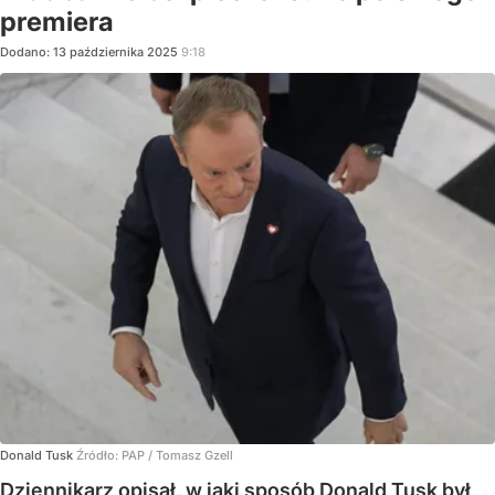
premiera
Dodano:
13
października
2025
9:18
Donald Tusk
Źródło:
PAP
/
Tomasz Gzell
Dziennikarz opisał, w jaki sposób Donald Tusk był