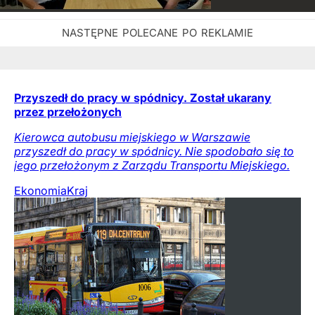
Przyszedł do pracy w spódnicy. Został ukarany
przez przełożonych
Kierowca autobusu miejskiego w Warszawie
przyszedł do pracy w spódnicy. Nie spodobało się to
jego przełożonym z Zarządu Transportu Miejskiego.
Ekonomia
Kraj