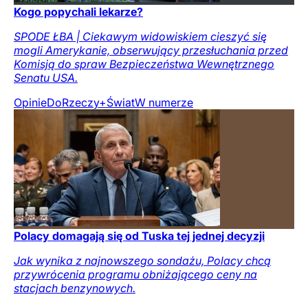
Kogo popychali lekarze?
SPODE ŁBA | Ciekawym widowiskiem cieszyć się
mogli Amerykanie, obserwujący przesłuchania przed
Komisją do spraw Bezpieczeństwa Wewnętrznego
Senatu USA.
Opinie
DoRzeczy+
Świat
W numerze
Polacy domagają się od Tuska tej jednej decyzji
Jak wynika z najnowszego sondażu, Polacy chcą
przywrócenia programu obniżającego ceny na
stacjach benzynowych.