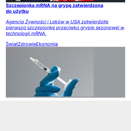
Szczepionka mRNA na grypę zatwierdzona
do użytku
Agencja Żywności i Leków w USA zatwierdziła
pierwszą szczepionkę przeciwko grypie sezonowej w
technologii mRNA.
Świat
Zdrowie
Ekonomia