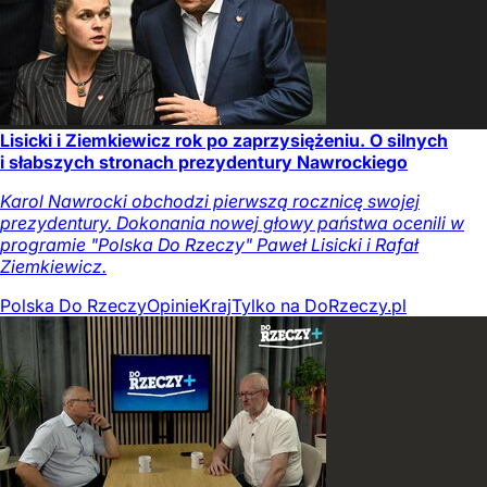
Lisicki i Ziemkiewicz rok po zaprzysiężeniu. O silnych
i słabszych stronach prezydentury Nawrockiego
Karol Nawrocki obchodzi pierwszą rocznicę swojej
prezydentury. Dokonania nowej głowy państwa ocenili w
programie "Polska Do Rzeczy" Paweł Lisicki i Rafał
Ziemkiewicz.
Polska Do Rzeczy
Opinie
Kraj
Tylko na DoRzeczy.pl