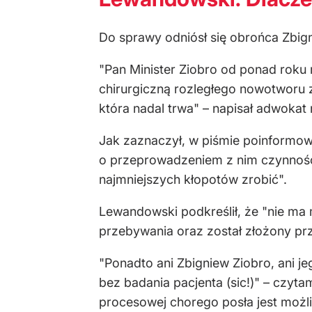
Do sprawy odniósł się obrońca Zbig
"Pan Minister Ziobro od ponad roku
chirurgiczną rozległego nowotworu 
która nadal trwa" – napisał adwokat 
Jak zaznaczył, w piśmie poinformow
o przeprowadzeniem z nim czynnośc
najmniejszych kłopotów zrobić".
Lewandowski podkreślił, że "nie ma m
przebywania oraz został złożony pr
"Ponadto ani Zbigniew Ziobro, ani je
bez badania pacjenta (sic!)" – czyta
procesowej chorego posła jest moż