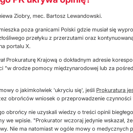
niewa Ziobry, mec. Bartosz Lewandowski.
 mieszka poza granicami Polski gdzie musiał się wyp
złośliwego przełyku z przerzutami oraz kontynuowan
na portalu X.
ał Prokuraturę Krajową o dokładnym adresie korespo
i "w drodze pomocy międzynarodowej lub za pośred
owy o jakimkolwiek 'ukryciu się', jeśli
Prokuratura je
zez obrońców wniosek o przeprowadzenie czynności w 
go obrońcy nie uzyskali wiedzy o treści opinii biegłeg
my we wpisie. "Prokurator wczoraj jedynie wskazał, że 
liwy. Nie ma natomiast w ogóle mowy o medycznych 