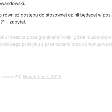
Lewandowski.
również dostępu do stosownej opinii będącej w posia
?" – zapytał.
ku mieszka poza granicami Polski gdzie musiał się 
złośliwego przełyku z przerzutami oraz kontynuowan
zLewand20)
November 7, 2025