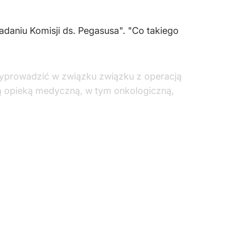
daniu Komisji ds. Pegasusa". "Co takiego
wyprowadzić w związku związku z operacją
ą opieką medyczną, w tym onkologiczną,