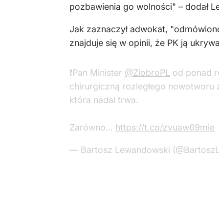
pozbawienia go wolności" – dodał 
Jak zaznaczył adwokat, "odmówiono 
znajduje się w opinii, że PK ją ukrywa
❗️Pan Minister
@ZiobroPL
od ponad ro
chirurgiczną rozległego nowotworu 
która nadal trwa.
Zarówno…
https://t.co/zvuaw69mie
— Bartosz Lewandowski (@Bartos