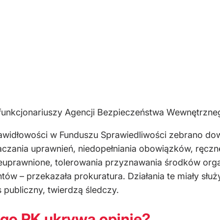
z funkcjonariuszy Agencji Bezpieczeństwa Wewnętrzne
awidłowości w Funduszu Sprawiedliwości zebrano do
aczania uprawnień, niedopełniania obowiązków, ręcz
euprawnione, tolerowania przyznawania środków or
w – przekazała prokuratura. Działania te miały służy
 publiczny, twierdzą śledczy.
go PK ukrywa opinię?