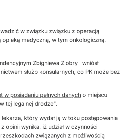
rowadzić w związku związku z operacją
ą opieką medyczną, w tym onkologiczną,
ndencyjnym Zbigniewa Ziobry i wniósł
nictwem służb konsularnych, co PK może bez
st w posiadaniu pełnych danych
o miejscu
tej legalnej drodze".
o lekarza, który wydał ją w toku postępowania
z opinii wynika, iż udział w czynności
przeszkodach związanych z możliwością