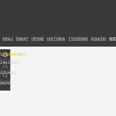
Udostępnij
10
Skomentuj
KRAJ
ŚWIAT
OPINIE
HISTORIA
TYGODNIK
KSIĄŻKI
WI
SUBSKRYBUJ
ZALOGUJ
SZUKAJ
MENU