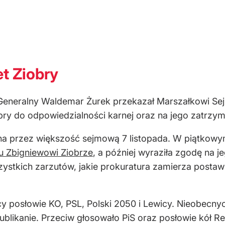
t Ziobry
 Generalny Waldemar Żurek przekazał Marszałkowi S
bry do odpowiedzialności karnej oraz na jego zatrzy
ona przez większość sejmową 7 listopada. W piątkow
u Zbigniewowi Ziobrze
, a później wyraziła zgodę na 
zystkich zarzutów, jakie prokuratura zamierza postaw
y posłowie KO, PSL, Polski 2050 i Lewicy. Nieobecnyc
ublikanie. Przeciw głosowało PiS oraz posłowie kół Rep