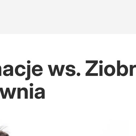
cje ws. Ziobr
awnia