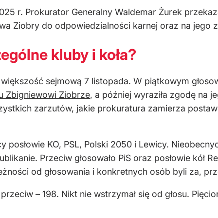
025 r. Prokurator Generalny Waldemar Żurek przekaz
ewa Ziobry do odpowiedzialności karnej oraz na jego
ególne kluby i koła?
 większość sejmową 7 listopada. W piątkowym głoso
u Zbigniewowi Ziobrze
, a później wyraziła zgodę na 
zystkich zarzutów, jakie prokuratura zamierza postaw
y posłowie KO, PSL, Polski 2050 i Lewicy. Nieobecnyc
ublikanie. Przeciw głosowało PiS oraz posłowie kół Rep
eżności od głosowania i konkretnych osób byli za, prz
zeciw – 198. Nikt nie wstrzymał się od głosu. Pięcior