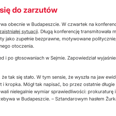
się do zarzutów
bywa obecnie w Budapeszcie. W czwartek na konferen
aistniałej sytuacji
. Długą konferencję transmitowała m.
zuty jako zupełnie bezprawne, motywowane polityczni
znego otoczenia.
zed i po głosowaniach w Sejmie. Zapowiedział wyjaśnie
 że tak się stało. W tym sensie, że wyszła na jaw ewi
zt i kropka. Mógł tak napisać, bo przez ostatnie dług
wali nielegalnie wymiar sprawiedliwości: prokuraturę i
rzebywa w Budapeszcie. – Sztandarowym hasłem Żurka