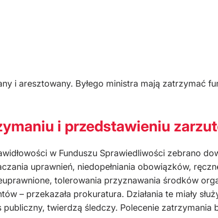
ny i aresztowany. Byłego ministra mają zatrzymać fu
zymaniu i przedstawieniu zarzu
awidłowości w Funduszu Sprawiedliwości zebrano do
aczania uprawnień, niedopełniania obowiązków, ręcz
euprawnione, tolerowania przyznawania środków or
w – przekazała prokuratura. Działania te miały służy
s publiczny, twierdzą śledczy. Polecenie zatrzymania 