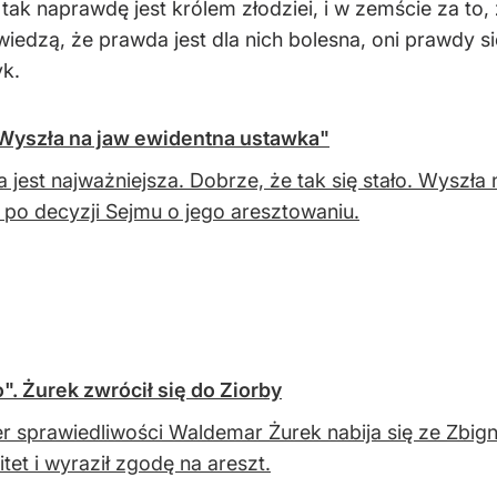
tak naprawdę jest królem złodziei, i w zemście za to
 wiedzą, że prawda jest dla nich bolesna, oni prawdy s
yk.
"Wyszła na jaw ewidentna ustawka"
 jest najważniejsza. Dobrze, że tak się stało. Wyszł
 po decyzji Sejmu o jego aresztowaniu.
. Żurek zwrócił się do Ziorby
er sprawiedliwości Waldemar Żurek nabija się ze Zbign
tet i wyraził zgodę na areszt.