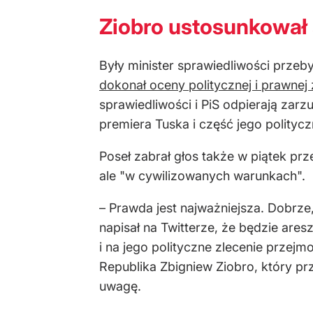
Ziobro ustosunkował 
Były minister sprawiedliwości prze
dokonał oceny politycznej i prawnej z
sprawiedliwości i PiS odpierają zar
premiera Tuska i część jego polityc
Poseł zabrał głos także w piątek pr
ale "w cywilizowanych warunkach".
– Prawda jest najważniejsza. Dobrze,
napisał na Twitterze, że będzie ares
i na jego polityczne zlecenie przejmo
Republika Zbigniew Ziobro, który p
uwagę.