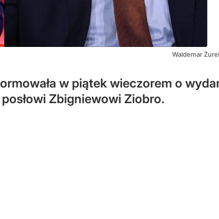
Waldemar Żurek
formowała w piątek wieczorem o wyda
 posłowi Zbigniewowi Ziobro.