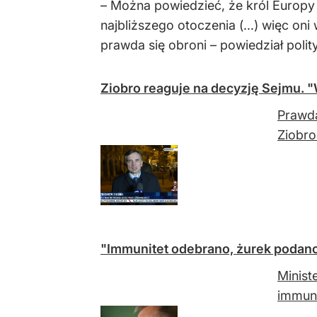
– Można powiedzieć, że król Europy 
najbliższego otoczenia (...) więc oni
prawda się obroni – powiedział polit
Ziobro reaguje na decyzję Sejmu. 
Prawda
Ziobro
"Immunitet odebrano, żurek podano"
Minist
immuni