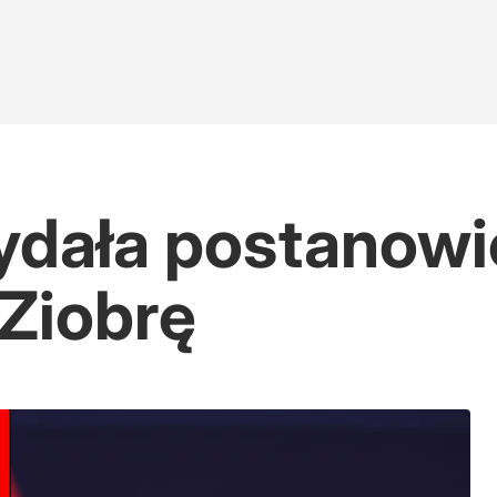
ydała postanow
Ziobrę