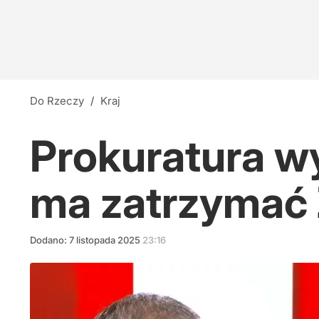
Do Rzeczy
/
Kraj
Prokuratura w
ma zatrzymać 
Dodano:
7
listopada
2025
23:16