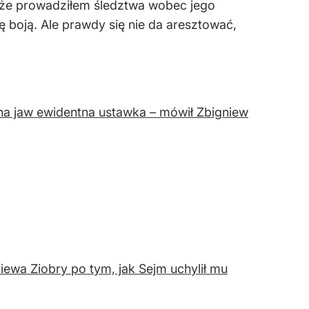
, że prowadziłem śledztwa wobec jego
ię boją. Ale prawdy się nie da aresztować,
a na jaw ewidentna ustawka – mówił Zbigniew
iewa Ziobry po tym, jak Sejm uchylił mu