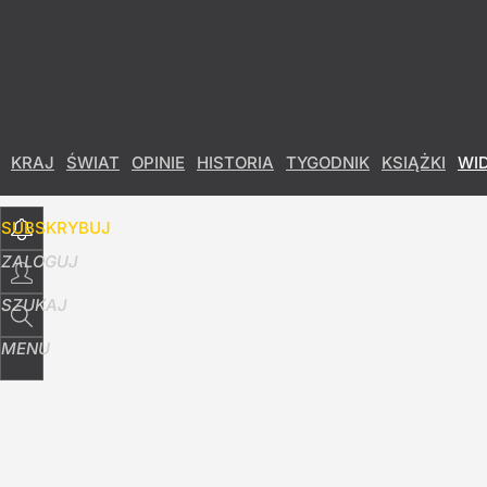
Udostępnij
68
Skomentuj
KRAJ
ŚWIAT
OPINIE
HISTORIA
TYGODNIK
KSIĄŻKI
WI
SUBSKRYBUJ
ZALOGUJ
SZUKAJ
MENU