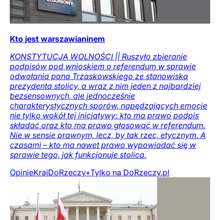
Kto jest warszawianinem
KONSTYTUCJA WOLNOŚCI || Ruszyło zbieranie
podpisów pod wnioskiem o referendum w sprawie
odwołania pana Trzaskowskiego ze stanowiska
prezydenta stolicy, a wraz z nim jeden z najbardziej
bezsensownych, ale jednocześnie
charakterystycznych sporów, napędzających emocje
nie tylko wokół tej inicjatywy: kto ma prawo podpis
składać oraz kto ma prawo głosować w referendum.
Nie w sensie prawnym, lecz, by tak rzec, etycznym. A
czasami – kto ma nawet prawo wypowiadać się w
sprawie tego, jak funkcjonuje stolica.
Opinie
Kraj
DoRzeczy+
Tylko na DoRzeczy.pl