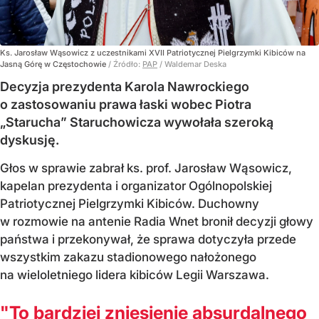
Ks. Jarosław Wąsowicz z uczestnikami XVII Patriotycznej Pielgrzymki Kibiców na
Jasną Górę w Częstochowie
/ Źródło:
PAP
/
Waldemar Deska
Decyzja prezydenta Karola Nawrockiego
o zastosowaniu prawa łaski wobec Piotra
„Starucha” Staruchowicza wywołała szeroką
dyskusję.
Głos w sprawie zabrał ks. prof. Jarosław Wąsowicz,
kapelan prezydenta i organizator Ogólnopolskiej
Patriotycznej Pielgrzymki Kibiców. Duchowny
w rozmowie na antenie Radia Wnet bronił decyzji głowy
państwa i przekonywał, że sprawa dotyczyła przede
wszystkim zakazu stadionowego nałożonego
na wieloletniego lidera kibiców Legii Warszawa.
"To bardziej zniesienie absurdalnego