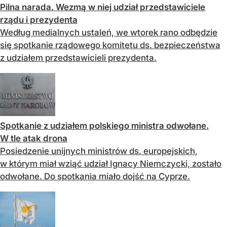
Pilna narada. Wezmą w niej udział przedstawiciele
rządu i prezydenta
Według medialnych ustaleń, we wtorek rano odbędzie
się spotkanie rządowego komitetu ds. bezpieczeństwa
z udziałem przedstawicieli prezydenta.
Spotkanie z udziałem polskiego ministra odwołane.
W tle atak drona
Posiedzenie unijnych ministrów ds. europejskich,
w którym miał wziąć udział Ignacy Niemczycki, zostało
odwołane. Do spotkania miało dojść na Cyprze.