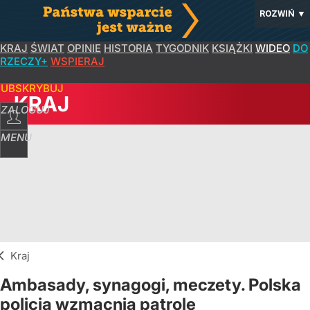
ROZWIŃ
▼
KRAJ
ŚWIAT
OPINIE
HISTORIA
TYGODNIK
KSIĄŻKI
WIDEO
DO
RZECZY+
WSPIERAJ
SUBSKRYBUJ
KRAJ
ZALOGUJ
MENU
Kraj
Ambasady, synagogi, meczety. Polska
policja wzmacnia patrole