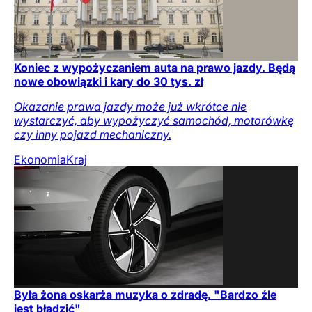
Koniec z wypożyczaniem auta na prawo jazdy. Będą
nowe obowiązki i kary do 30 tys. zł
Okazanie prawa jazdy może już wkrótce nie
wystarczyć, aby wypożyczyć samochód, motorówkę
czy inny pojazd mechaniczny.
Ekonomia
Kraj
Była żona oskarża muzyka o zdradę. "Bardzo źle
jest błądzić"