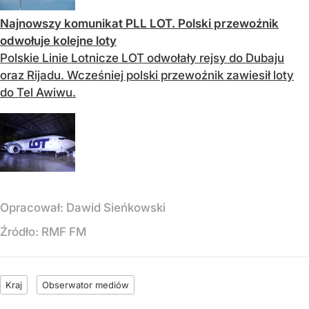
Najnowszy komunikat PLL LOT. Polski przewoźnik
odwołuje kolejne loty
Polskie Linie Lotnicze LOT odwołały rejsy do Dubaju
oraz Rijadu. Wcześniej polski przewoźnik zawiesił loty
do Tel Awiwu.
Opracował:
Dawid Sieńkowski
Źródło:
RMF FM
Kraj
Obserwator mediów