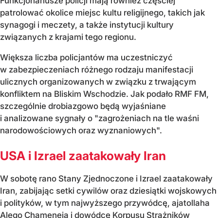
Funkcjonariusze policji mają również częściej
patrolować okolice miejsc kultu religijnego, takich jak
synagogi i meczety, a także instytucji kultury
związanych z krajami tego regionu.
Większa liczba policjantów ma uczestniczyć
w zabezpieczeniach różnego rodzaju manifestacji
ulicznych organizowanych w związku z trwającym
konfliktem na Bliskim Wschodzie. Jak podało RMF FM,
szczególnie drobiazgowo będą wyjaśniane
i analizowane sygnały o "zagrożeniach na tle waśni
narodowościowych oraz wyznaniowych".
USA i Izrael zaatakowały Iran
W sobotę rano Stany Zjednoczone i Izrael zaatakowały
Iran, zabijając setki cywilów oraz dziesiątki wojskowych
i polityków, w tym najwyższego przywódcę, ajatollaha
Alego Chameneia i dowódcę Korpusu Strażników