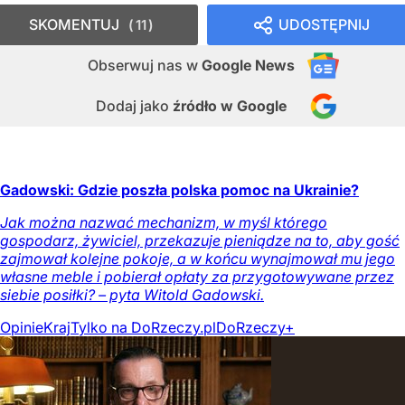
SKOMENTUJ
UDOSTĘPNIJ
11
Obserwuj nas
w
Google News
Dodaj jako
źródło w Google
Gadowski: Gdzie poszła polska pomoc na Ukrainie?
Jak można nazwać mechanizm, w myśl którego
gospodarz, żywiciel, przekazuje pieniądze na to, aby gość
zajmował kolejne pokoje, a w końcu wynajmował mu jego
własne meble i pobierał opłaty za przygotowywane przez
siebie posiłki? – pyta Witold Gadowski.
Opinie
Kraj
Tylko na DoRzeczy.pl
DoRzeczy+