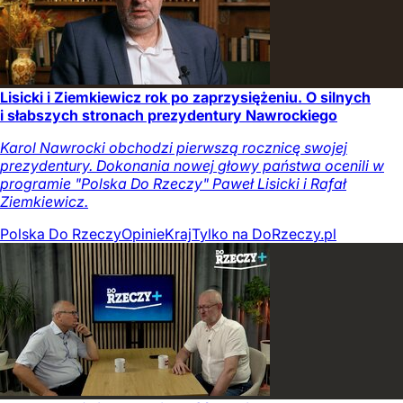
Lisicki i Ziemkiewicz rok po zaprzysiężeniu. O silnych
i słabszych stronach prezydentury Nawrockiego
Karol Nawrocki obchodzi pierwszą rocznicę swojej
prezydentury. Dokonania nowej głowy państwa ocenili w
programie "Polska Do Rzeczy" Paweł Lisicki i Rafał
Ziemkiewicz.
Polska Do Rzeczy
Opinie
Kraj
Tylko na DoRzeczy.pl