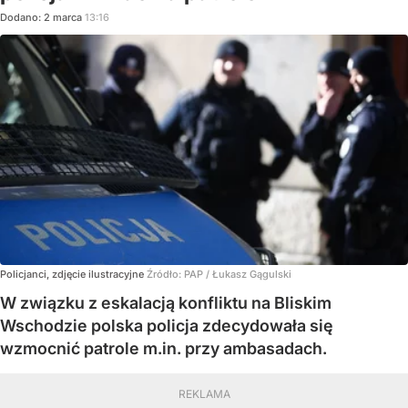
Dodano:
2
marca
13:16
Policjanci, zdjęcie ilustracyjne
Źródło:
PAP
/
Łukasz Gągulski
W związku z eskalacją konfliktu na Bliskim
Wschodzie polska policja zdecydowała się
wzmocnić patrole m.in. przy ambasadach.