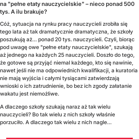
na "pełne etaty nauczycielskie" – nieco ponad 500
tys. A ilu brakuje?
Cóż, sytuacja na rynku pracy nauczycieli zrobiła się
tego lata aż tak dramatycznie dramatyczna, że szkoły
poszukują aż… ponad 20 tys. nauczycieli. Czyli, biorąc
pod uwagę owe "pełne etaty nauczycielskie", szukają
aż jednego na każdych 25 nauczycieli. Doszło do tego,
że gotowe są przyjąć niemal każdego, kto się nawinie,
nawet jeśli nie ma odpowiednich kwalifikacji, a kuratoria
nie mają wyjścia i całymi tysiącami zatwierdzają
wnioski o ich zatrudnienie, bo bez ich zgody załatanie
wakatu jest niemożliwe.
A dlaczego szkoły szukają naraz aż tak wielu
nauczycieli? Bo tak wielu z nich szkoły właśnie
porzuciło. A dlaczego tak wielu z nich nagle...