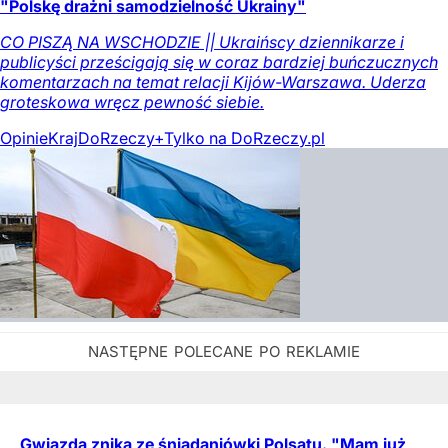
"Polskę drażni samodzielność Ukrainy"
CO PISZĄ NA WSCHODZIE || Ukraińscy dziennikarze i
publicyści prześcigają się w coraz bardziej buńczucznych
komentarzach na temat relacji Kijów-Warszawa. Uderza
groteskowa wręcz pewność siebie.
Opinie
Kraj
DoRzeczy+
Tylko na DoRzeczy.pl
Gwiazda znika ze śniadaniówki Polsatu. "Mam już