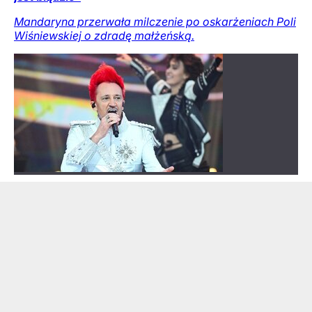
Mandaryna przerwała milczenie po oskarżeniach Poli
Wiśniewskiej o zdradę małżeńską.