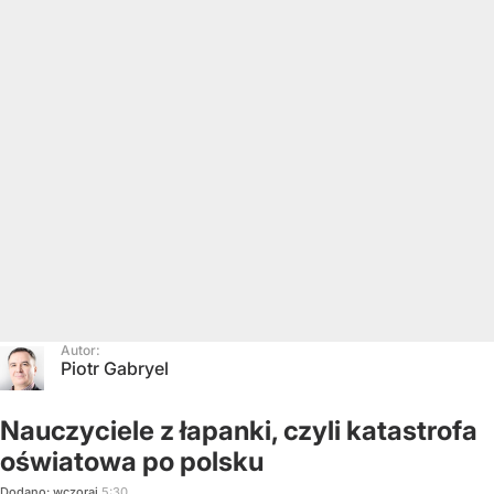
Autor:
Piotr Gabryel
Nauczyciele z łapanki, czyli katastrofa
oświatowa po polsku
Dodano:
wczoraj
5:30