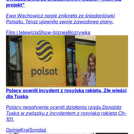
projekt"
Ewa Wachowicz nagle zniknęła ze śniadaniówki
Polsatu. Teraz ujawniła swoje zawodowe plany.
Film i telewizja
Show-biznes
Rozrywka
Polacy ocenili incydent z rosyjską rakietą. Złe wieści
dla Tuska
Polacy negatywnie ocenili działania rządu Donalda
Tuska w związku z incydentem z rosyjską rakieta Ch-
101.
Opinie
Kraj
Sondaż