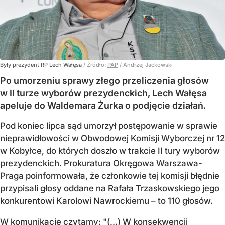
Były prezydent RP Lech Wałęsa
/ Źródło:
PAP
/
Andrzej Jackowski
Po umorzeniu sprawy złego przeliczenia głosów
w II turze wyborów prezydenckich, Lech Wałęsa
apeluje do Waldemara Żurka o podjęcie działań.
Pod koniec lipca sąd umorzył postępowanie w sprawie
nieprawidłowości w Obwodowej Komisji Wyborczej nr 12
w Kobyłce, do których doszło w trakcie II tury wyborów
prezydenckich. Prokuratura Okręgowa Warszawa-
Praga poinformowała, że członkowie tej komisji błędnie
przypisali głosy oddane na Rafała Trzaskowskiego jego
konkurentowi Karolowi Nawrockiemu – to 110 głosów.
W komunikacie czytamy: "(...) W konsekwencji