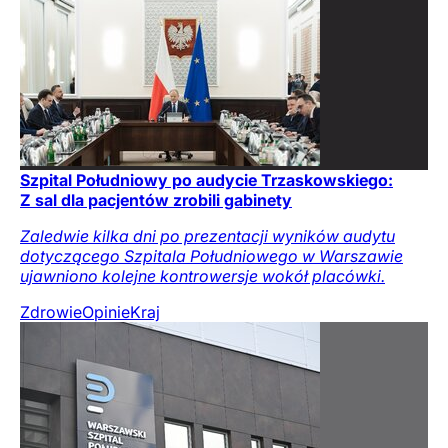
Szpital Południowy po audycie Trzaskowskiego:
Z sal dla pacjentów zrobili gabinety
Zaledwie kilka dni po prezentacji wyników audytu
dotyczącego Szpitala Południowego w Warszawie
ujawniono kolejne kontrowersje wokół placówki.
Zdrowie
Opinie
Kraj