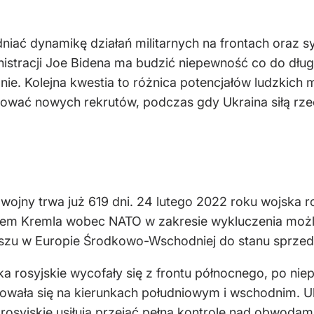
niać dynamikę działań militarnych na frontach oraz s
nistracji Joe Bidena ma budzić niepewność co do dłu
e. Kolejna kwestia to różnica potencjałów ludzkich mi
erbować nowych rekrutów, podczas gdy Ukraina siłą r
ojny trwa już 619 dni. 24 lutego 2022 roku wojska ro
iem Kremla wobec NATO w zakresie wykluczenia możl
ojuszu w Europie Środkowo-Wschodniej do stanu sprzed
a rosyjskie wycofały się z frontu północnego, po niep
ałtowała się na kierunkach południowym i wschodnim. 
 rosyjskie usiłują przejąć pełną kontrolę nad obwodam