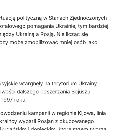
ytuację polityczną w Stanach Zjednoczonych
gofalowego pomagania Ukrainie, tym bardziej
ędzy Ukrainą a Rosją. Nie licząc się
zeczy może zmobilizować mniej osób jako
syjskie wtargnęły na terytorium Ukrainy.
iwości dalszego poszerzania Sojuszu
 1997 roku.
owodzeniu kampanii w regionie Kijowa, linia
Ukraińcy wyparli Rosjan z okupowanego
i ługańskim i donieckim, które razem tworzą