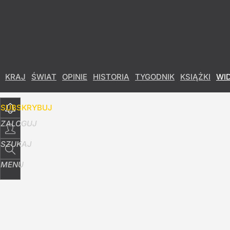
Udostępnij
9
Skomentuj
KRAJ
ŚWIAT
OPINIE
HISTORIA
TYGODNIK
KSIĄŻKI
WI
SUBSKRYBUJ
ZALOGUJ
SZUKAJ
MENU