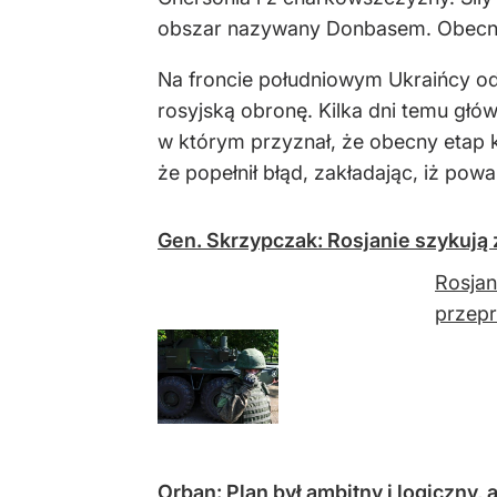
obszar nazywany Donbasem. Obecnie 
Na froncie południowym Ukraińcy od
rosyjską obronę. Kilka dni temu gł
w którym przyznał, że obecny etap k
że popełnił błąd, zakładając, iż p
Gen. Skrzypczak: Rosjanie szykują
Rosjan
przep
Orban: Plan był ambitny i logiczny, 