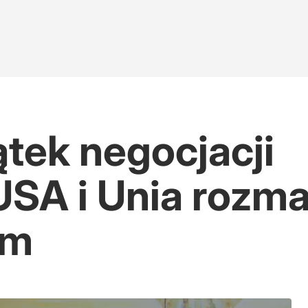
tek negocjacji
SA i Unia rozma
em