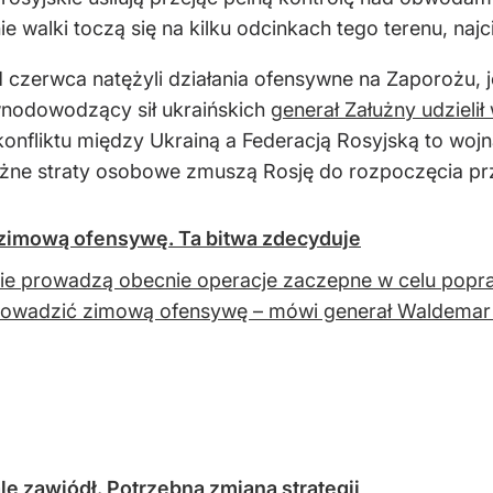
walki toczą się na kilku odcinkach tego terenu, naj
 czerwca natężyli działania ofensywne na Zaporożu, 
ównodowodzący sił ukraińskich
generał Załużny udzieli
onfliktu między Ukrainą a Federacją Rosyjską to wojn
oważne straty osobowe zmuszą Rosję do rozpoczęcia 
 zimową ofensywę. Ta bitwa zdecyduje
ie prowadzą obecnie operacje zaczepne w celu popr
rowadzić zimową ofensywę – mówi generał Waldemar
ale zawiódł. Potrzebna zmiana strategii