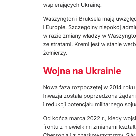
wspierających Ukrainę.
Waszyngton i Bruksela mają uwzględ
i Europie. Szczególny niepokój admi
w razie zmiany władzy w Waszyngtoni
ze stratami, Kreml jest w stanie w
żołnierzy.
Wojna na Ukrainie
Nowa faza rozpoczętej w 2014 roku w
Inwazja została poprzedzona żądan
i redukcji potencjału militarnego s
Od końca marca 2022 r., kiedy wojsk
frontu z niewielkimi zmianami kszt
Chersonia i z charkowszczyzny. Siły