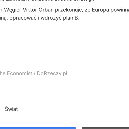
r Węgier Viktor Orban przekonuje, że Europa powinn
iną, opracować i wdrożyć plan B.
The Economist / DoRzeczy.pl
Świat