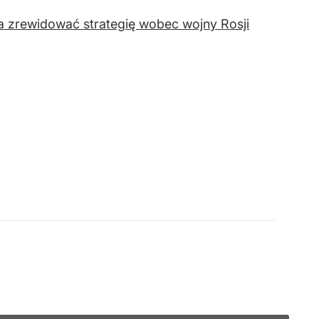
a zrewidować strategię wobec wojny Rosji