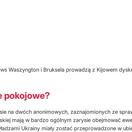
ews Waszyngton i Bruksela prowadzą z Kijowem dyskr
e pokojowe?
esie na dwóch anonimowych, zaznajomionych ze spr
jskiej mają w bardzo ogólnym zarysie obejmować ewen
ładzami Ukrainy miały zostać przeprowadzone w ubie