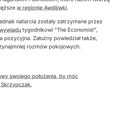
cięższe
w regionie Awdijiwki
.
jednak natarcia zostały zatrzymane przez
ł wywiadu
tygodnikowi "The Economist",
a pozycyjna. Załużny powiedział także,
przynajmniej rozmów pokojowych.
awy swojego położenia, by móc
 Skrzypczak.