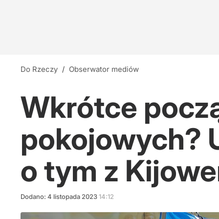
Do Rzeczy
/
Obserwator mediów
Wkrótce począ
pokojowych? U
o tym z Kijow
Dodano:
4
listopada
2023
14:12