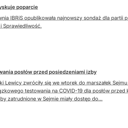
yskuje poparcie
nia IBRiS opublikowała najnowszy sondaż dla partii 
i Sprawiedliwość.
ania posłów przed posiedzeniami izby
ki Lewicy zwróciły się we wtorek do marszałek Sejmu
zkowego testowania na COVID-19 dla posłów przed k
by zatrudnione w Sejmie miały dostęp do...