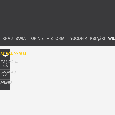
Udostępnij
17
Skomentuj
KRAJ
ŚWIAT
OPINIE
HISTORIA
TYGODNIK
KSIĄŻKI
WI
SUBSKRYBUJ
ZALOGUJ
SZUKAJ
MENU