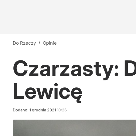
Do Rzeczy
/
Opinie
Czarzasty: 
Lewicę
Dodano:
1
grudnia
2021
10:26