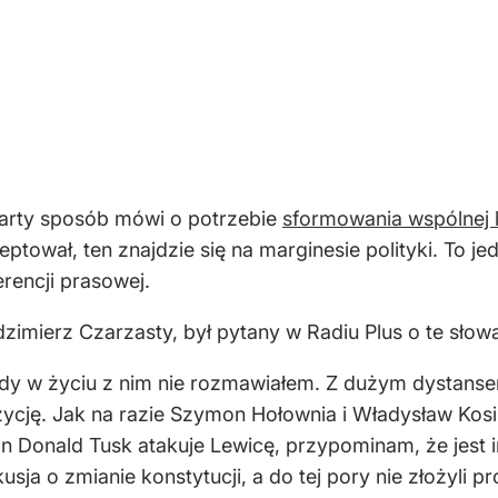
warty sposób mówi o potrzebie
sformowania wspólnej l
eptował, ten znajdzie się na marginesie polityki. To 
rencji prasowej.
imierz Czarzasty, był pytany w Radiu Plus o te słow
y w życiu z nim nie rozmawiałem. Z dużym dystansem 
ycję. Jak na razie Szymon Hołownia i Władysław Kosin
an Donald Tusk atakuje Lewicę, przypominam, że jest 
sja o zmianie konstytucji, a do tej pory nie złożyli pr