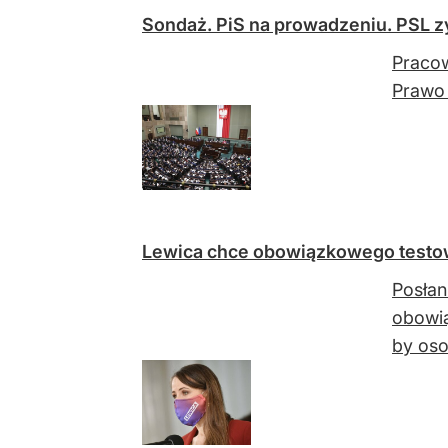
Sondaż. PiS na prowadzeniu. PSL z
Pracow
Prawo 
Lewica chce obowiązkowego testow
Posłan
obowią
by oso