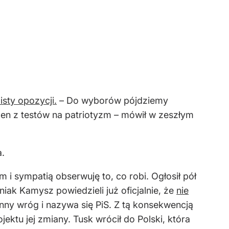
isty opozycji.
– Do wyborów pójdziemy
jeden z testów na patriotyzm – mówił w zeszłym
a.
i sympatią obserwuję to, co robi. Ogłosił pół
iak Kamysz powiedzieli już oficjalnie, że
nie
inny wróg i nazywa się PiS. Z tą konsekwencją
ojektu jej zmiany. Tusk wrócił do Polski, która