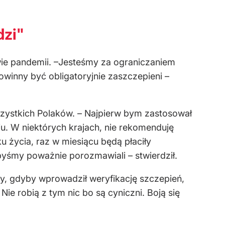
dzi"
wie pandemii. –Jesteśmy za ograniczaniem
winny być obligatoryjnie zaszczepieni –
szystkich Polaków. – Najpierw bym zastosował
u. W niektórych krajach, nie rekomenduję
u życia, raz w miesiącu będą płaciły
 byśmy poważnie porozmawiali – stwierdził.
hy, gdyby wprowadził weryfikację szczepień,
Nie robią z tym nic bo są cyniczni. Boją się