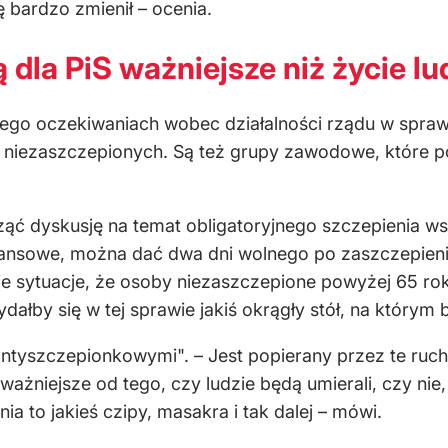
ię bardzo zmienił – ocenia.
dla PiS ważniejsze niż życie lu
jego oczekiwaniach wobec działalności rządu w spra
 niezaszczepionych. Są też grupy zawodowe, które po
ząć dyskusję na temat obligatoryjnego szczepienia w
inansowe, można dać dwa dni wolnego po zaszczepieni
kie sytuacje, że osoby niezaszczepione powyżej 65 rok
dałby się w tej sprawie jakiś okrągły stół, na którym
 antyszczepionkowymi". – Jest popierany przez te ruc
ażniejsze od tego, czy ludzie będą umierali, czy nie, 
ia to jakieś czipy, masakra i tak dalej – mówi.