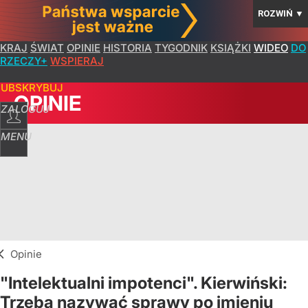
ROZWIŃ
▼
KRAJ
ŚWIAT
OPINIE
HISTORIA
TYGODNIK
KSIĄŻKI
WIDEO
DO
RZECZY+
WSPIERAJ
SUBSKRYBUJ
OPINIE
ZALOGUJ
MENU
Opinie
"Intelektualni impotenci". Kierwiński:
Trzeba nazywać sprawy po imieniu