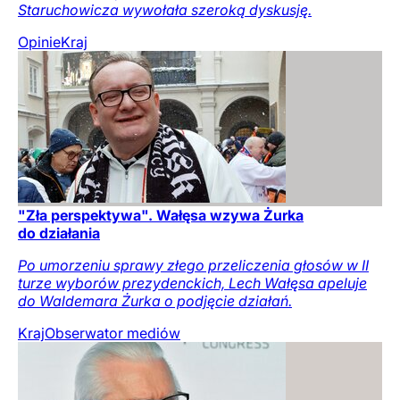
Staruchowicza wywołała szeroką dyskusję.
Opinie
Kraj
"Zła perspektywa". Wałęsa wzywa Żurka
do działania
Po umorzeniu sprawy złego przeliczenia głosów w II
turze wyborów prezydenckich, Lech Wałęsa apeluje
do Waldemara Żurka o podjęcie działań.
Kraj
Obserwator mediów