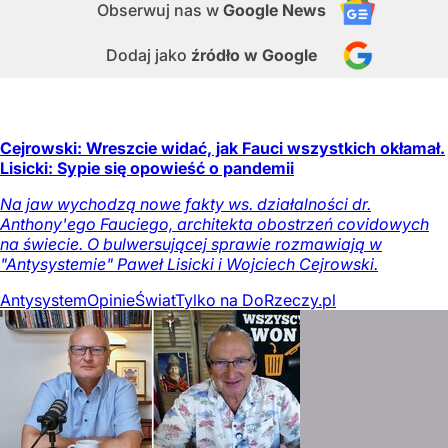
Obserwuj nas
w
Google News
Dodaj jako
źródło w Google
Cejrowski: Wreszcie widać, jak Fauci wszystkich okłamał.
Lisicki: Sypie się opowieść o pandemii
Na jaw wychodzą nowe fakty ws. działalności dr.
Anthony'ego Fauciego, architekta obostrzeń covidowych
na świecie. O bulwersującej sprawie rozmawiają w
"Antysystemie" Paweł Lisicki i Wojciech Cejrowski.
Antysystem
Opinie
Świat
Tylko na DoRzeczy.pl