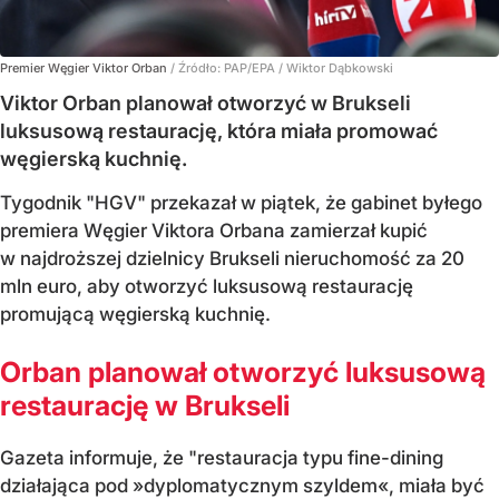
Premier Węgier Viktor Orban
/ Źródło:
PAP/EPA
/
Wiktor Dąbkowski
Viktor Orban planował otworzyć w Brukseli
luksusową restaurację, która miała promować
węgierską kuchnię.
Tygodnik "HGV" przekazał w piątek, że gabinet byłego
premiera Węgier Viktora Orbana zamierzał kupić
w najdroższej dzielnicy Brukseli nieruchomość za 20
mln euro, aby otworzyć luksusową restaurację
promującą węgierską kuchnię.
Orban planował otworzyć luksusową
restaurację w Brukseli
Gazeta informuje, że "restauracja typu fine-dining
działająca pod »dyplomatycznym szyldem«, miała być