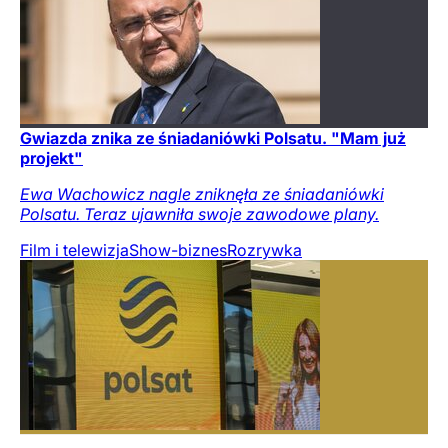
Gwiazda znika ze śniadaniówki Polsatu. "Mam już
projekt"
Ewa Wachowicz nagle zniknęła ze śniadaniówki
Polsatu. Teraz ujawniła swoje zawodowe plany.
Film i telewizja
Show-biznes
Rozrywka