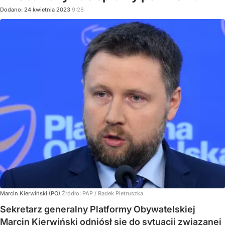
Dodano:
24
kwietnia
2023
9:28
Marcin Kierwiński (PO)
Źródło:
PAP / Radek Pietruszka
Sekretarz generalny Platformy Obywatelskiej
Marcin Kierwiński odniósł się do sytuacji związanej