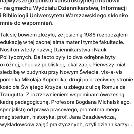
najwyższego punktu konstrukcyjnego budowli
- na gmachu Wydziału Dziennikarstwa, Informacji
i Bibliologii Uniwersytetu Warszawskiego skłoniło
mnie do wspomnień.
Tak się bowiem złożyło, że jesienią 1986 rozpocząłem
edukację w tej zacnej alma mater i tymże fakultecie.
Nosił on wtedy nazwę Dziennikarstwa i Nauk
Politycznych. De facto były to dwa odrębne byty
o różnej, chociaż pobliskiej, lokalizacji. Pierwszy miał
siedzibę w budynku przy Nowym Świecie, vis-a-vis
pomnika Mikołaja Kopernika, drugi po przeciwnej stronie
kościoła Świętego Krzyża, u zbiegu z ulicą Romualda
Traugutta. Z rozrzewnieniem wspominam ówczesną
kadrę pedagogiczną. Profesora Bogdana Michalskiego,
specjalistę od prawa prasowego, promotora mego
magisterium, historyka, prof. Jana Baszkiewicza,
wykładowców zajęć praktycznych, czyli dziennikarzy:...