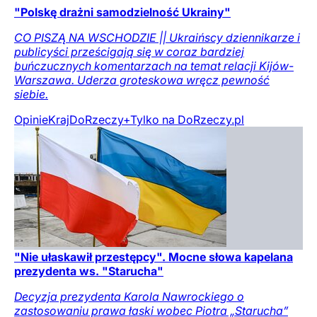
"Polskę drażni samodzielność Ukrainy"
CO PISZĄ NA WSCHODZIE || Ukraińscy dziennikarze i
publicyści prześcigają się w coraz bardziej
buńczucznych komentarzach na temat relacji Kijów-
Warszawa. Uderza groteskowa wręcz pewność
siebie.
Opinie
Kraj
DoRzeczy+
Tylko na DoRzeczy.pl
"Nie ułaskawił przestępcy". Mocne słowa kapelana
prezydenta ws. "Starucha"
Decyzja prezydenta Karola Nawrockiego o
zastosowaniu prawa łaski wobec Piotra „Starucha”