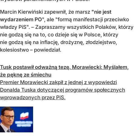
Marcin Kierwiński zapewnił, że marsz
"nie jest
wydarzeniem PO
", ale "formą manifestacji przeciwko
władzy PiS". – Zapraszamy wszystkich Polaków, którzy
nie godzą się na to, co dzieje się w Polsce, którzy
nie godzą się na inflację, drożyznę, złodziejstwo,
kolesiostwo – powiedział.
Tusk postawił odważną tezę. Morawiecki: Myślałem,
że pęknę ze śmiechu
Premier Morawiecki zakpił z jednej z wypowiedzi
Donalda Tuska dotyczącej programów społecznych
wprowadzonych przez PiS.