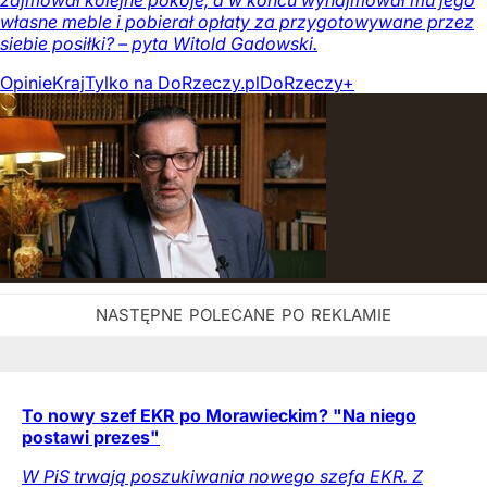
zajmował kolejne pokoje, a w końcu wynajmował mu jego
własne meble i pobierał opłaty za przygotowywane przez
siebie posiłki? – pyta Witold Gadowski.
Opinie
Kraj
Tylko na DoRzeczy.pl
DoRzeczy+
To nowy szef EKR po Morawieckim? "Na niego
postawi prezes"
W PiS trwają poszukiwania nowego szefa EKR. Z