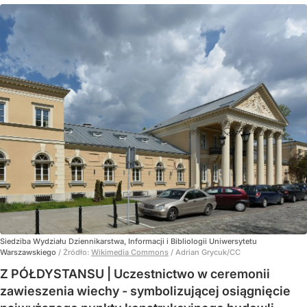
Siedziba Wydziału Dziennikarstwa, Informacji i Bibliologii Uniwersytetu
Warszawskiego
/ Źródło:
Wikimedia Commons
/
Adrian Grycuk/CC
Z PÓŁDYSTANSU | Uczestnictwo w ceremonii
zawieszenia wiechy - symbolizującej osiągnięcie