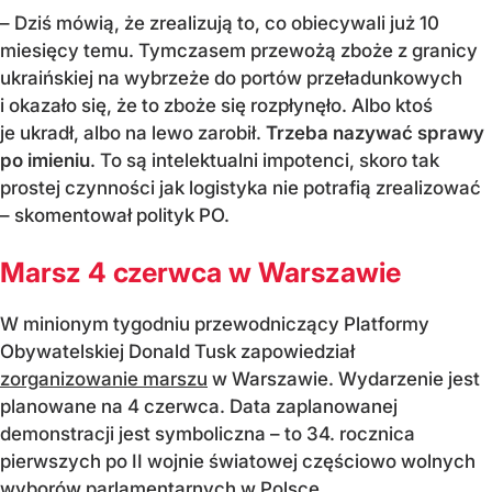
– Dziś mówią, że zrealizują to, co obiecywali już 10
miesięcy temu. Tymczasem przewożą zboże z granicy
ukraińskiej na wybrzeże do portów przeładunkowych
i okazało się, że to zboże się rozpłynęło. Albo ktoś
je ukradł, albo na lewo zarobił.
Trzeba nazywać sprawy
po imieniu
. To są intelektualni impotenci, skoro tak
prostej czynności jak logistyka nie potrafią zrealizować
– skomentował polityk PO.
Marsz 4 czerwca w Warszawie
W minionym tygodniu przewodniczący Platformy
Obywatelskiej Donald Tusk zapowiedział
zorganizowanie marszu
w Warszawie. Wydarzenie jest
planowane na 4 czerwca. Data zaplanowanej
demonstracji jest symboliczna – to 34. rocznica
pierwszych po II wojnie światowej częściowo wolnych
wyborów parlamentarnych w Polsce.