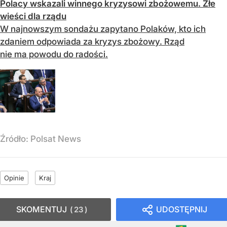
Polacy wskazali winnego kryzysowi zbożowemu. Złe
wieści dla rządu
W najnowszym sondażu zapytano Polaków, kto ich
zdaniem odpowiada za kryzys zbożowy. Rząd
nie ma powodu do radości.
Źródło:
Polsat News
Opinie
Kraj
SKOMENTUJ
UDOSTĘPNIJ
23