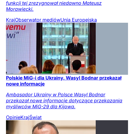
funkcji tej zrezygnował niedawno Mateusz
Morawiecki.
Kraj
Obserwator mediów
Unia Europejska
Polskie MiG-i dla Ukrainy. Wasyl Bodnar przekazał
nowe informacje
Ambasador Ukrainy w Polsce Wasyl Bodnar
przekazał nowe informacje dotyczące przekazania
myśliwców MiG-29 dla Kijowa.
Opinie
Kraj
Świat