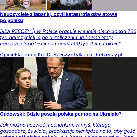
Nauczyciele z łapanki, czyli katastrofa oświatowa
po polsku
SIŁĄ RZECZY || W Polsce pracuje w sumie nieco ponad 700
tys. nauczycieli, a po przeliczeniu na "pełne etaty
nauczycielskie" – nieco ponad 500 tys. A ilu brakuje?
Opinie
Ekonomia
Kraj
DoRzeczy+
Tylko na DoRzeczy.pl
Gadowski: Gdzie poszła polska pomoc na Ukrainie?
Jak można nazwać mechanizm, w myśl którego
gospodarz, żywiciel, przekazuje pieniądze na to, aby gość