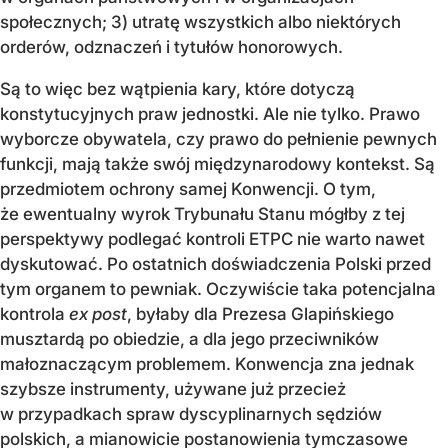
społecznych; 3) utratę wszystkich albo niektórych
orderów, odznaczeń i tytułów honorowych.
Są to więc bez wątpienia kary, które dotyczą
konstytucyjnych praw jednostki. Ale nie tylko. Prawo
wyborcze obywatela, czy prawo do pełnienie pewnych
funkcji, mają także swój międzynarodowy kontekst. Są
przedmiotem ochrony samej Konwencji. O tym,
że ewentualny wyrok Trybunału Stanu mógłby z tej
perspektywy podlegać kontroli ETPC nie warto nawet
dyskutować. Po ostatnich doświadczenia Polski przed
tym organem to pewniak. Oczywiście taka potencjalna
kontrola
ex post
, byłaby dla Prezesa Glapińskiego
musztardą po obiedzie, a dla jego przeciwników
małoznaczącym problemem. Konwencja zna jednak
szybsze instrumenty, używane już przecież
w przypadkach spraw dyscyplinarnych sędziów
polskich, a mianowicie postanowienia tymczasowe