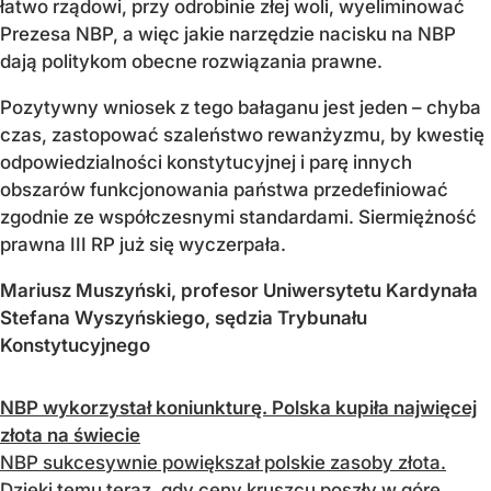
łatwo rządowi, przy odrobinie złej woli, wyeliminować
Prezesa NBP, a więc jakie narzędzie nacisku na NBP
dają politykom obecne rozwiązania prawne.
Pozytywny wniosek z tego bałaganu jest jeden – chyba
czas, zastopować szaleństwo rewanżyzmu, by kwestię
odpowiedzialności konstytucyjnej i parę innych
obszarów funkcjonowania państwa przedefiniować
zgodnie ze współczesnymi standardami. Siermiężność
prawna III RP już się wyczerpała.
Mariusz Muszyński, profesor Uniwersytetu Kardynała
Stefana Wyszyńskiego, sędzia Trybunału
Konstytucyjnego
NBP wykorzystał koniunkturę. Polska kupiła najwięcej
złota na świecie
NBP sukcesywnie powiększał polskie zasoby złota.
Dzięki temu teraz, gdy ceny kruszcu poszły w górę,