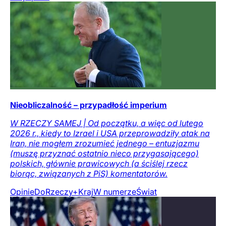
Nieobliczalność – przypadłość imperium
W RZECZY SAMEJ | Od początku, a więc od lutego
2026 r., kiedy to Izrael i USA przeprowadziły atak na
Iran, nie mogłem zrozumieć jednego – entuzjazmu
(muszę przyznać ostatnio nieco przygasającego)
polskich, głównie prawicowych (a ściślej rzecz
biorąc, związanych z PiS) komentatorów.
Opinie
DoRzeczy+
Kraj
W numerze
Świat