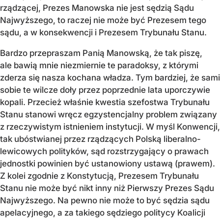
rządzącej, Prezes Manowska nie jest sędzią Sądu
Najwyższego, to raczej nie może być Prezesem tego
sądu, a w konsekwencji i Prezesem Trybunału Stanu.
Bardzo przepraszam Panią Manowską, że tak piszę,
ale bawią mnie niezmiernie te paradoksy, z którymi
zderza się nasza kochana władza. Tym bardziej, że sami
sobie te wilcze doły przez poprzednie lata uporczywie
kopali. Przecież właśnie kwestia szefostwa Trybunału
Stanu stanowi wręcz egzystencjalny problem związany
z rzeczywistym istnieniem instytucji. W myśl Konwencji,
tak ubóstwianej przez rządzących Polską liberalno-
lewicowych polityków, sąd rozstrzygający o prawach
jednostki powinien być ustanowiony ustawą (prawem).
Z kolei zgodnie z Konstytucją, Prezesem Trybunału
Stanu nie może być nikt inny niż Pierwszy Prezes Sądu
Najwyższego. Na pewno nie może to być sędzia sądu
apelacyjnego, a za takiego sędziego politycy Koalicji