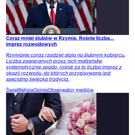
Coraz mniej ślubów w Rzymie. Rośnie liczba...
imprez rozwodowych
Rzymianie coraz rzadziej stają na ślubnym kobiercu.
Liczba zawieranych przez nich małżeństw
systematycznie spada, rośnie za to liczba imprez z
okazji rozwodu, do których przypisywana jest
specjalna świecka tradycja.
Świat
Religia
Opinie
Obserwator mediów