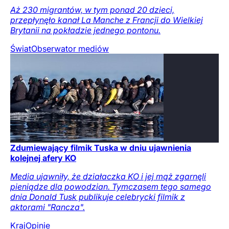
Aż 230 migrantów, w tym ponad 20 dzieci,
przepłynęło kanał La Manche z Francji do Wielkiej
Brytanii na pokładzie jednego pontonu.
Świat
Obserwator mediów
Zdumiewający filmik Tuska w dniu ujawnienia
kolejnej afery KO
Media ujawniły, że działaczka KO i jej mąż zgarnęli
pieniądze dla powodzian. Tymczasem tego samego
dnia Donald Tusk publikuje celebrycki filmik z
aktorami "Rancza".
Kraj
Opinie