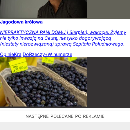
Jagodowa królowa
NIEPRAKTYCZNA PANI DOMU | Sierpień, wakacje. Żyjemy
nie tylko inwazją na Ceutę, nie tylko dogorywającą
(niestety nierozwiązaną) sprawą Szpitala Południowego.
Opinie
Kraj
DoRzeczy+
W numerze