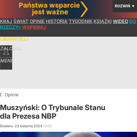
ROZWIŃ
▼
KRAJ
ŚWIAT
OPINIE
HISTORIA
TYGODNIK
KSIĄŻKI
WIDEO
DO
RZECZY+
WSPIERAJ
SUBSKRYBUJ
ZALOGUJ
MENU
Opinie
Muszyński: O Trybunale Stanu
dla Prezesa NBP
Dodano:
23
sierpnia
2024
13:55