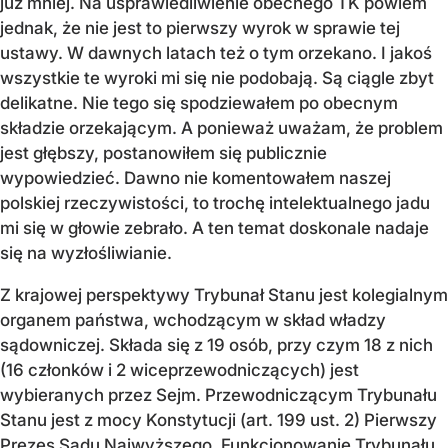
już mniej. Na usprawiedliwienie obecnego TK powiem
jednak, że nie jest to pierwszy wyrok w sprawie tej
ustawy. W dawnych latach też o tym orzekano. I jakoś
wszystkie te wyroki mi się nie podobają. Są ciągle zbyt
delikatne. Nie tego się spodziewałem po obecnym
składzie orzekającym. A ponieważ uważam, że problem
jest głębszy, postanowiłem się publicznie
wypowiedzieć. Dawno nie komentowałem naszej
polskiej rzeczywistości, to trochę intelektualnego jadu
mi się w głowie zebrało. A ten temat doskonale nadaje
się na wyzłośliwianie.
Z krajowej perspektywy Trybunał Stanu jest kolegialnym
organem państwa, wchodzącym w skład władzy
sądowniczej. Składa się z 19 osób, przy czym 18 z nich
(16 członków i 2 wiceprzewodniczących) jest
wybieranych przez Sejm. Przewodniczącym Trybunału
Stanu jest z mocy Konstytucji (art. 199 ust. 2) Pierwszy
Prezes Sądu Najwyższego. Funkcjonowanie Trybunału