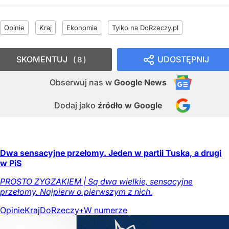
Opinie
Kraj
Ekonomia
Tylko na DoRzeczy.pl
SKOMENTUJ
UDOSTĘPNIJ
8
Obserwuj nas
w
Google News
Dodaj jako
źródło w Google
Dwa sensacyjne przełomy. Jeden w partii Tuska, a drugi
w PiS
PROSTO ZYGZAKIEM | Są dwa wielkie, sensacyjne
przełomy. Najpierw o pierwszym z nich.
Opinie
Kraj
DoRzeczy+
W numerze