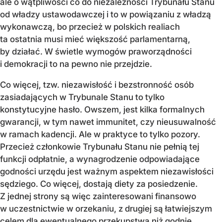
ale o wątpliwości co do niezależności Trybunału Stanu
od władzy ustawodawczej i to w powiązaniu z władzą
wykonawczą, bo przecież w polskich realiach
ta ostatnia musi mieć większość parlamentarną,
by działać. W świetle wymogów praworządności
i demokracji to na pewno nie przejdzie.
Co więcej, tzw. niezawisłość i bezstronność osób
zasiadających w Trybunale Stanu to tylko
konstytucyjne hasło. Owszem, jest kilka formalnych
gwarancji, w tym nawet immunitet, czy nieusuwalność
w ramach kadencji. Ale w praktyce to tylko pozory.
Przecież członkowie Trybunału Stanu nie pełnią tej
funkcji odpłatnie, a wynagrodzenie odpowiadające
godności urzędu jest ważnym aspektem niezawisłości
sędziego. Co więcej, dostają diety za posiedzenie.
Z jednej strony są więc zainteresowani finansowo
w uczestnictwie w orzekaniu, z drugiej są łatwiejszym
celem dla ewentualnego przekupstwa niż godnie