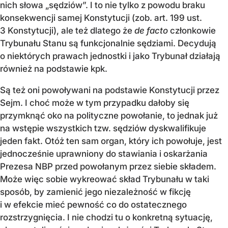
nich słowa „sędziów”. I to nie tylko z powodu braku
konsekwencji samej Konstytucji (zob. art. 199 ust.
3 Konstytucji), ale też dlatego że
de facto
członkowie
Trybunału Stanu są funkcjonalnie sędziami. Decydują
o niektórych prawach jednostki i jako Trybunał działają
również na podstawie kpk.
Są też oni powoływani na podstawie Konstytucji przez
Sejm. I choć może w tym przypadku dałoby się
przymknąć oko na polityczne powołanie, to jednak już
na wstępie wszystkich tzw. sędziów dyskwalifikuje
jeden fakt. Otóż ten sam organ, który ich powołuje, jest
jednocześnie uprawniony do stawiania i oskarżania
Prezesa NBP przed powołanym przez siebie składem.
Może więc sobie wykreować skład Trybunału w taki
sposób, by zamienić jego niezależność w fikcję
i w efekcie mieć pewność co do ostatecznego
rozstrzygnięcia. I nie chodzi tu o konkretną sytuację,