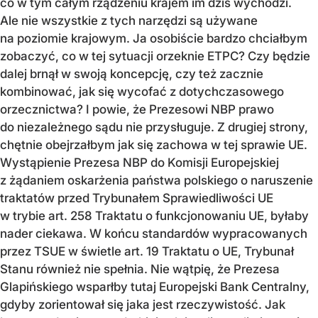
co w tym całym rządzeniu krajem im dziś wychodzi.
Ale nie wszystkie z tych narzędzi są używane
na poziomie krajowym. Ja osobiście bardzo chciałbym
zobaczyć, co w tej sytuacji orzeknie ETPC? Czy będzie
dalej brnął w swoją koncepcję, czy też zacznie
kombinować, jak się wycofać z dotychczasowego
orzecznictwa? I powie, że Prezesowi NBP prawo
do niezależnego sądu nie przysługuje. Z drugiej strony,
chętnie obejrzałbym jak się zachowa w tej sprawie UE.
Wystąpienie Prezesa NBP do Komisji Europejskiej
z żądaniem oskarżenia państwa polskiego o naruszenie
traktatów przed Trybunałem Sprawiedliwości UE
w trybie art. 258 Traktatu o funkcjonowaniu UE, byłaby
nader ciekawa. W końcu standardów wypracowanych
przez TSUE w świetle art. 19 Traktatu o UE, Trybunał
Stanu również nie spełnia. Nie wątpię, że Prezesa
Glapińskiego wsparłby tutaj Europejski Bank Centralny,
gdyby zorientował się jaka jest rzeczywistość. Jak