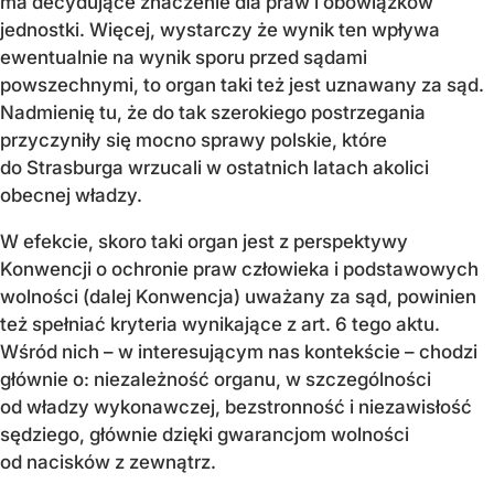
ma decydujące znaczenie dla praw i obowiązków
jednostki. Więcej, wystarczy że wynik ten wpływa
ewentualnie na wynik sporu przed sądami
powszechnymi, to organ taki też jest uznawany za sąd.
Nadmienię tu, że do tak szerokiego postrzegania
przyczyniły się mocno sprawy polskie, które
do Strasburga wrzucali w ostatnich latach akolici
obecnej władzy.
W efekcie, skoro taki organ jest z perspektywy
Konwencji o ochronie praw człowieka i podstawowych
wolności (dalej Konwencja) uważany za sąd, powinien
też spełniać kryteria wynikające z art. 6 tego aktu.
Wśród nich – w interesującym nas kontekście – chodzi
głównie o: niezależność organu, w szczególności
od władzy wykonawczej, bezstronność i niezawisłość
sędziego, głównie dzięki gwarancjom wolności
od nacisków z zewnątrz.