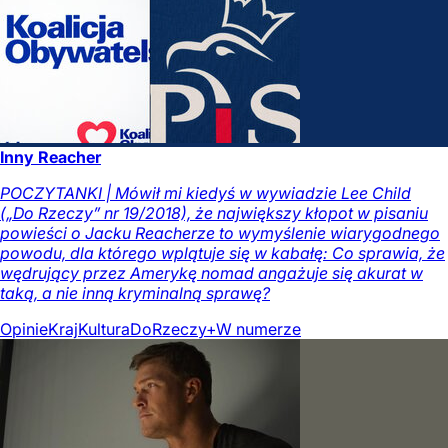
Inny Reacher
POCZYTANKI | Mówił mi kiedyś w wywiadzie Lee Child
(„Do Rzeczy” nr 19/2018), że największy kłopot w pisaniu
powieści o Jacku Reacherze to wymyślenie wiarygodnego
powodu, dla którego wplątuje się w kabałę: Co sprawia, że
wędrujący przez Amerykę nomad angażuje się akurat w
taką, a nie inną kryminalną sprawę?
Opinie
Kraj
Kultura
DoRzeczy+
W numerze