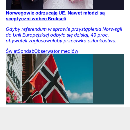
Norwegowie odrzucają UE. Nawet młodzi są
sceptyczni wobec Brukseli
Gdyby referendum w sprawie przystąpienia Norwegii
do Unii Europejskiej odbyło się dzisiaj, 49 proc.
obywateli zagłosowałoby przeciwko członkostwu.
Świat
Sondaż
Obserwator mediów