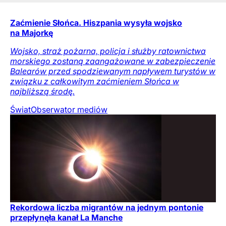
Zaćmienie Słońca. Hiszpania wysyła wojsko
na Majorkę
Wojsko, straż pożarna, policja i służby ratownictwa
morskiego zostaną zaangażowane w zabezpieczenie
Balearów przed spodziewanym napływem turystów w
związku z całkowitym zaćmieniem Słońca w
najbliższą środę.
Świat
Obserwator mediów
Rekordowa liczba migrantów na jednym pontonie
przepłynęła kanał La Manche