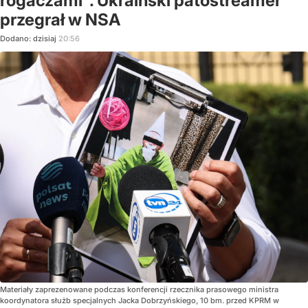
rogaczami". Ukraiński patostreamer
przegrał w NSA
Dodano:
dzisiaj
20:56
Materiały zaprezenowane podczas konferencji rzecznika prasowego ministra
koordynatora służb specjalnych Jacka Dobrzyńskiego, 10 bm. przed KPRM w