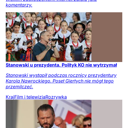
komentarzy.
Stanowski u prezydenta. Polityk KO nie wytrzymał
Stanowski wystąpił podczas rocznicy prezydentury
Karola Nawrockiego. Poseł Giertych nie mógł tego
przemilczeć.
Kraj
Film i telewizja
Rozrywka