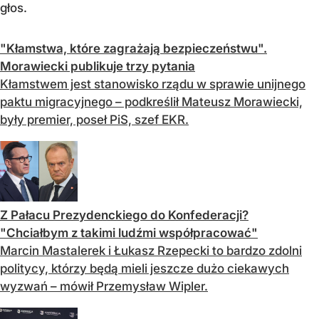
głos.
"Kłamstwa, które zagrażają bezpieczeństwu".
Morawiecki publikuje trzy pytania
Kłamstwem jest stanowisko rządu w sprawie unijnego
paktu migracyjnego – podkreślił Mateusz Morawiecki,
były premier, poseł PiS, szef EKR.
Z Pałacu Prezydenckiego do Konfederacji?
"Chciałbym z takimi ludźmi współpracować"
Marcin Mastalerek i Łukasz Rzepecki to bardzo zdolni
politycy, którzy będą mieli jeszcze dużo ciekawych
wyzwań – mówił Przemysław Wipler.