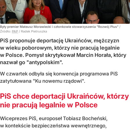
Były premier Mateusz Morawiecki i członkowie stowarzyszenia "Rozwój Plus"
/
Źródło:
PAP
/
Radek Pietruszka
PiS proponuje deportację Ukraińców, mężczyzn
w wieku poborowym, którzy nie pracują legalnie
w Polsce. Pomysł skrytykował Marcin Horała, który
nazwał go "antypolskim".
W czwartek odbyła się konwencja programowa PiS
zatytułowana "Ku nowemu rządowi".
PiS chce deportacji Ukraińców, którzy
nie pracują legalnie w Polsce
Wiceprezes PiS, europoseł Tobiasz Bocheński,
w kontekście bezpieczeństwa wewnętrznego,