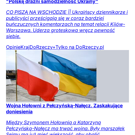
"Polskę drażni samodzielność Ukrainy"
CO PISZĄ NA WSCHODZIE || Ukraińscy dziennikarze i
publicyści prześcigają się w coraz bardziej
buńczucznych komentarzach na temat relacji Kijów-
Warszawa. Uderza groteskowa wręcz pewność
siebie.
Opinie
Kraj
DoRzeczy+
Tylko na DoRzeczy.pl
Wojna Hołowni z Pełczyńską-Nałęcz. Zaskakujące
doniesienia
Między Szymonem Hołownią a Katarzyną
Pełczyńską-Nałęcz ma trwać wojna. Były marszałek
Sejmu ma już mieć większość, aby obalić