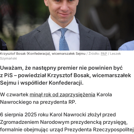
Krzysztof Bosak (Konfederacja), wicemarszałek Sejmu
/ Źródło:
PAP
/
Leszek
Szymański
Uważam, że następny premier nie powinien być
z PiS – powiedział Krzysztof Bosak, wicemarszałek
Sejmu i współlider Konfederacji.
W czwartek
minął rok od zaprzysiężenia
Karola
Nawrockiego na prezydenta RP.
6 sierpnia 2025 roku Karol Nawrocki złożył przed
Zgromadzeniem Narodowym prezydencką przysięgę,
formalnie obejmując urząd Prezydenta Rzeczypospolitej