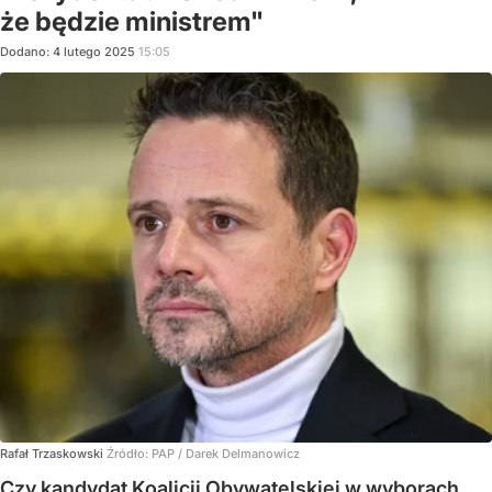
że będzie ministrem"
Dodano:
4
lutego
2025
15:05
Rafał Trzaskowski
Źródło:
PAP
/
Darek Delmanowicz
Czy kandydat Koalicji Obywatelskiej w wyborach