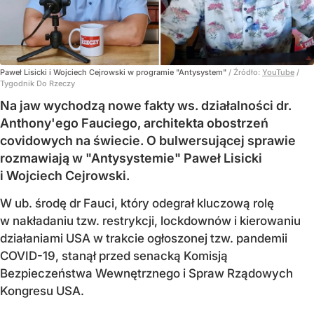
Paweł Lisicki i Wojciech Cejrowski w programie "Antysystem"
/ Źródło:
YouTube
/
Tygodnik Do Rzeczy
Na jaw wychodzą nowe fakty ws. działalności dr.
Anthony'ego Fauciego, architekta obostrzeń
covidowych na świecie. O bulwersującej sprawie
rozmawiają w "Antysystemie" Paweł Lisicki
i Wojciech Cejrowski.
W ub. środę dr Fauci, który odegrał kluczową rolę
w nakładaniu tzw. restrykcji, lockdownów i kierowaniu
działaniami USA w trakcie ogłoszonej tzw. pandemii
COVID-19, stanął przed senacką Komisją
Bezpieczeństwa Wewnętrznego i Spraw Rządowych
Kongresu USA.