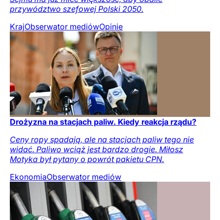
przywództwo szefowej Polski 2050.
Kraj
Obserwator mediów
Opinie
Drożyzna na stacjach paliw. Kiedy reakcja rządu?
Ceny ropy spadają, ale na stacjach paliw tego nie
widać. Paliwo wciąż jest bardzo drogie. Miłosz
Motyka był pytany o powrót pakietu CPN.
Ekonomia
Obserwator mediów