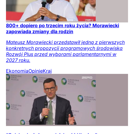
800+ dopiero po trzecim roku życia? Morawiecki
zapowiada zmiany dla rodzin
Mateusz Morawiecki przedstawił jedną z pierwszych
konkretnych propozycji programowych środowiska
Rozwój Plus przed wyborami parlamentarnymi w
2027 roku.
Ekonomia
Opinie
Kraj