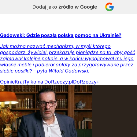
Dodaj jako
źródło w Google
Gadowski: Gdzie poszła polska pomoc na Ukrainie?
Jak można nazwać mechanizm, w myśl którego
gospodarz, żywiciel, przekazuje pieniądze na to, aby gość
zajmował kolejne pokoje, a w końcu wynajmował mu jego
własne meble i pobierał opłaty za przygotowywane przez
siebie posiłki? – pyta Witold Gadowski.
Opinie
Kraj
Tylko na DoRzeczy.pl
DoRzeczy+