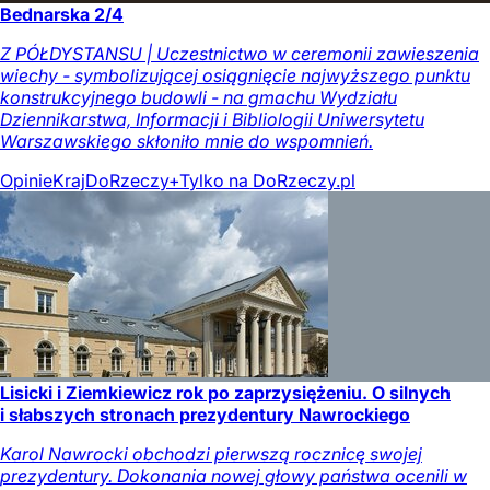
Bednarska 2/4
Z PÓŁDYSTANSU | Uczestnictwo w ceremonii zawieszenia
wiechy - symbolizującej osiągnięcie najwyższego punktu
konstrukcyjnego budowli - na gmachu Wydziału
Dziennikarstwa, Informacji i Bibliologii Uniwersytetu
Warszawskiego skłoniło mnie do wspomnień.
Opinie
Kraj
DoRzeczy+
Tylko na DoRzeczy.pl
Lisicki i Ziemkiewicz rok po zaprzysiężeniu. O silnych
i słabszych stronach prezydentury Nawrockiego
Karol Nawrocki obchodzi pierwszą rocznicę swojej
prezydentury. Dokonania nowej głowy państwa ocenili w