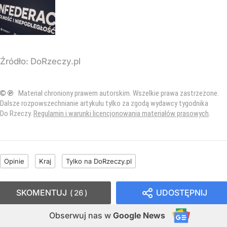
Źródło:
DoRzeczy.pl
© ℗
Materiał chroniony prawem autorskim. Wszelkie prawa zastrzeżone.
Dalsze rozpowszechnianie artykułu tylko za zgodą wydawcy tygodnika
Do Rzeczy.
Regulamin i warunki licencjonowania materiałów prasowych
.
Opinie
Kraj
Tylko na DoRzeczy.pl
SKOMENTUJ
UDOSTĘPNIJ
26
Obserwuj nas
w
Google News