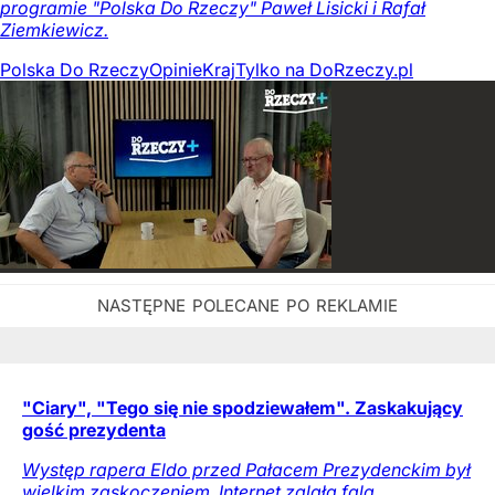
programie "Polska Do Rzeczy" Paweł Lisicki i Rafał
Ziemkiewicz.
Polska Do Rzeczy
Opinie
Kraj
Tylko na DoRzeczy.pl
"Ciary", "Tego się nie spodziewałem". Zaskakujący
gość prezydenta
Występ rapera Eldo przed Pałacem Prezydenckim był
wielkim zaskoczeniem. Internet zalała fala