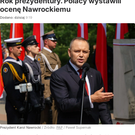
Rok prezydentury. Polacy wystawili
ocenę Nawrockiemu
Dodano:
dzisiaj
9:19
Prezydent Karol Nawrocki
/ Źródło:
PAP
/
Paweł Supernak