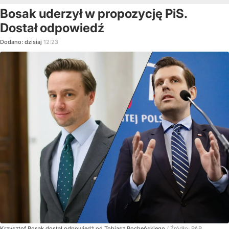
Bosak uderzył w propozycję PiS.
Dostał odpowiedź
Dodano:
dzisiaj
12:23
Krzysztof Bosak dostał odpowiedź od Tobiasz Bocheńskiego
/ Źródło:
PAP