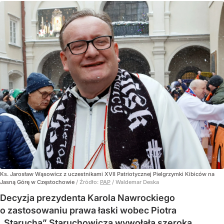
Ks. Jarosław Wąsowicz z uczestnikami XVII Patriotycznej Pielgrzymki Kibiców na
Jasną Górę w Częstochowie
/ Źródło:
PAP
/
Waldemar Deska
Decyzja prezydenta Karola Nawrockiego
o zastosowaniu prawa łaski wobec Piotra
„Starucha” Staruchowicza wywołała szeroką