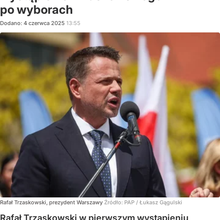
po wyborach
Dodano:
4
czerwca
2025
13:55
Rafał Trzaskowski, prezydent Warszawy
Źródło:
PAP
/
Łukasz Gągulski
Rafał Trzaskowski w pierwszym wystąpieniu