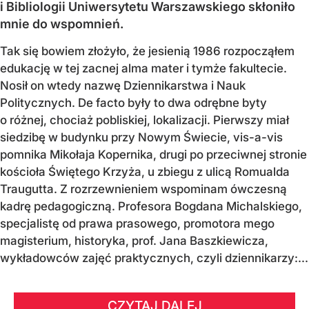
i Bibliologii Uniwersytetu Warszawskiego skłoniło
mnie do wspomnień.
Tak się bowiem złożyło, że jesienią 1986 rozpocząłem
edukację w tej zacnej alma mater i tymże fakultecie.
Nosił on wtedy nazwę Dziennikarstwa i Nauk
Politycznych. De facto były to dwa odrębne byty
o różnej, chociaż pobliskiej, lokalizacji. Pierwszy miał
siedzibę w budynku przy Nowym Świecie, vis-a-vis
pomnika Mikołaja Kopernika, drugi po przeciwnej stronie
kościoła Świętego Krzyża, u zbiegu z ulicą Romualda
Traugutta. Z rozrzewnieniem wspominam ówczesną
kadrę pedagogiczną. Profesora Bogdana Michalskiego,
specjalistę od prawa prasowego, promotora mego
magisterium, historyka, prof. Jana Baszkiewicza,
wykładowców zajęć praktycznych, czyli dziennikarzy:...
CZYTAJ DALEJ