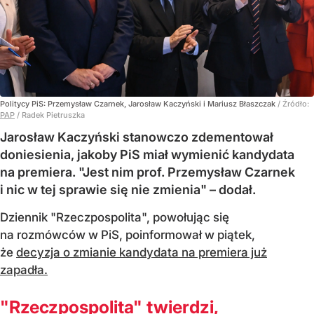
Politycy PiS: Przemysław Czarnek, Jarosław Kaczyński i Mariusz Błaszczak
/ Źródło:
PAP
/
Radek Pietruszka
Jarosław Kaczyński stanowczo zdementował
doniesienia, jakoby PiS miał wymienić kandydata
na premiera. "Jest nim prof. Przemysław Czarnek
i nic w tej sprawie się nie zmienia" – dodał.
Dziennik "Rzeczpospolita", powołując się
na rozmówców w PiS, poinformował w piątek,
że
decyzja o zmianie kandydata na premiera już
zapadła.
"Rzeczpospolita" twierdzi,