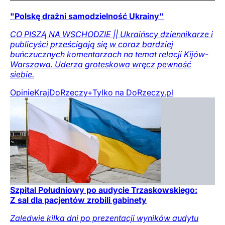
"Polskę drażni samodzielność Ukrainy"
CO PISZĄ NA WSCHODZIE || Ukraińscy dziennikarze i
publicyści prześcigają się w coraz bardziej
buńczucznych komentarzach na temat relacji Kijów-
Warszawa. Uderza groteskowa wręcz pewność
siebie.
Opinie
Kraj
DoRzeczy+
Tylko na DoRzeczy.pl
Szpital Południowy po audycie Trzaskowskiego:
Z sal dla pacjentów zrobili gabinety
Zaledwie kilka dni po prezentacji wyników audytu