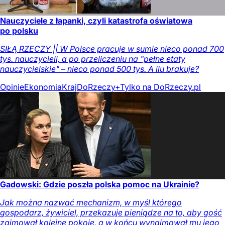
Nauczyciele z łapanki, czyli katastrofa oświatowa
po polsku
SIŁĄ RZECZY || W Polsce pracuje w sumie nieco ponad 700
tys. nauczycieli, a po przeliczeniu na "pełne etaty
nauczycielskie" – nieco ponad 500 tys. A ilu brakuje?
Opinie
Ekonomia
Kraj
DoRzeczy+
Tylko na DoRzeczy.pl
Gadowski: Gdzie poszła polska pomoc na Ukrainie?
Jak można nazwać mechanizm, w myśl którego
gospodarz, żywiciel, przekazuje pieniądze na to, aby gość
zajmował kolejne pokoje, a w końcu wynajmował mu jego