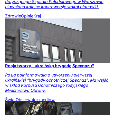
dotyczącego Szpitala Południowego w Warszawie
ujawniono kolejne kontrowersje wokół placówki.
Zdrowie
Opinie
Kraj
Rosja tworzy "ukraińską brygadę Specnazu"
Rosja poinformowała o utworzeniu pierwszej
ukraińskiej "brygady ochotniczej Specnaz". Ma wejść
w skład Korpusu Ochotniczego rosyjskiego
Ministerstwa Obrony.
Świat
Obserwator mediów