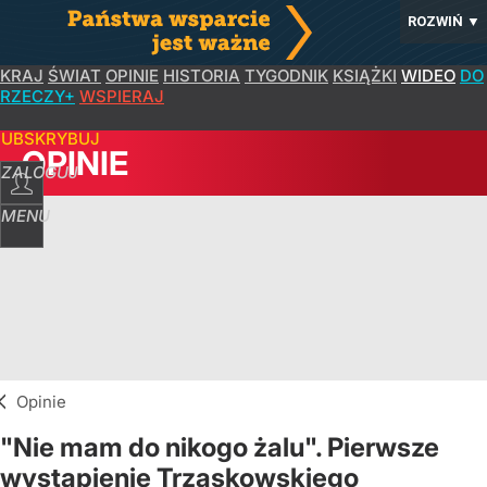
ROZWIŃ
▼
KRAJ
ŚWIAT
OPINIE
HISTORIA
TYGODNIK
KSIĄŻKI
WIDEO
DO
RZECZY+
WSPIERAJ
SUBSKRYBUJ
OPINIE
ZALOGUJ
MENU
Opinie
"Nie mam do nikogo żalu". Pierwsze
wystąpienie Trzaskowskiego