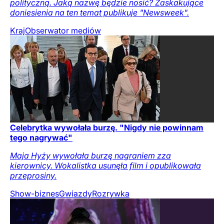
polityczną. Jaką nazwę będzie nosić? Zaskakujące
doniesienia na ten temat publikuje "Newsweek".
Kraj
Obserwator mediów
Celebrytka wywołała burzę. "Nigdy nie powinnam
tego nagrywać"
Maja Hyży wywołała burzę nagraniem zza
kierownicy. Wokalistka usunęła film i opublikowała
przeprosiny.
Show-biznes
Gwiazdy
Rozrywka