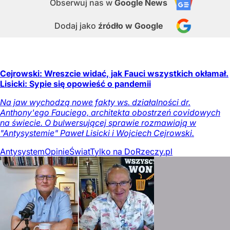
Obserwuj nas
w
Google News
Dodaj jako
źródło w Google
Cejrowski: Wreszcie widać, jak Fauci wszystkich okłamał.
Lisicki: Sypie się opowieść o pandemii
Na jaw wychodzą nowe fakty ws. działalności dr.
Anthony'ego Fauciego, architekta obostrzeń covidowych
na świecie. O bulwersującej sprawie rozmawiają w
"Antysystemie" Paweł Lisicki i Wojciech Cejrowski.
Antysystem
Opinie
Świat
Tylko na DoRzeczy.pl