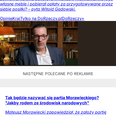
własne meble i pobierał opłaty za przygotowywane przez
siebie posiłki? – pyta Witold Gadowski.
Opinie
Kraj
Tylko na DoRzeczy.pl
DoRzeczy+
Tak będzie nazywać się partia Morawieckiego?
"Jakby rodem ze środowisk narodowych"
Mateusz Morawiecki zapowiedział, że założy partię