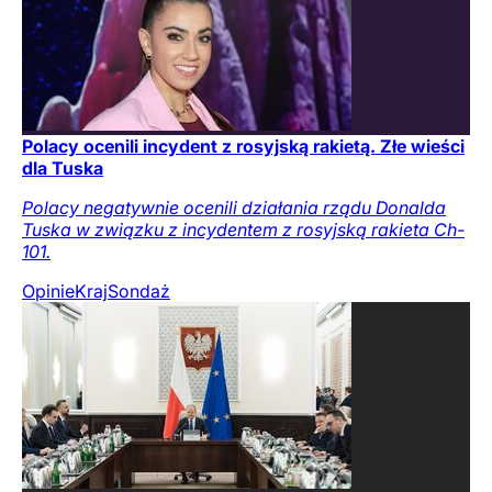
Polacy ocenili incydent z rosyjską rakietą. Złe wieści
dla Tuska
Polacy negatywnie ocenili działania rządu Donalda
Tuska w związku z incydentem z rosyjską rakieta Ch-
101.
Opinie
Kraj
Sondaż