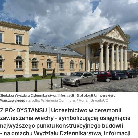
Siedziba Wydziału Dziennikarstwa, Informacji i Bibliologii Uniwersytetu
Warszawskiego
/ Źródło:
Wikimedia Commons
/
Adrian Grycuk/CC
Z PÓŁDYSTANSU | Uczestnictwo w ceremonii
zawieszenia wiechy - symbolizującej osiągnięcie
najwyższego punktu konstrukcyjnego budowli
- na gmachu Wydziału Dziennikarstwa, Informacji