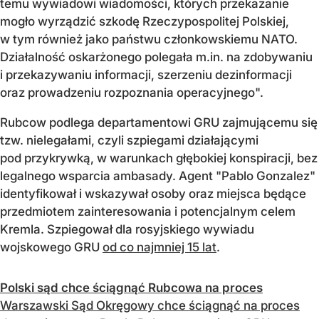
temu wywiadowi wiadomości, których przekazanie
mogło wyrządzić szkodę Rzeczypospolitej Polskiej,
w tym również jako państwu członkowskiemu NATO.
Działalność oskarżonego polegała m.in. na zdobywaniu
i przekazywaniu informacji, szerzeniu dezinformacji
oraz prowadzeniu rozpoznania operacyjnego".
Rubcow podlega departamentowi GRU zajmującemu się
tzw. nielegałami, czyli szpiegami działającymi
pod przykrywką, w warunkach głębokiej konspiracji, bez
legalnego wsparcia ambasady. Agent "Pablo Gonzalez"
identyfikował i wskazywał osoby oraz miejsca będące
przedmiotem zainteresowania i potencjalnym celem
Kremla. Szpiegował dla rosyjskiego wywiadu
wojskowego GRU
od co najmniej 15 lat
.
Polski sąd chce ściągnąć Rubcowa na proces
Warszawski Sąd Okręgowy chce ściągnąć na proces