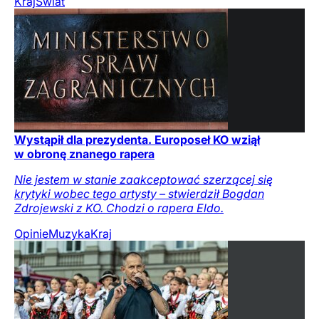
Kraj
Świat
Wystąpił dla prezydenta. Europoseł KO wziął
w obronę znanego rapera
Nie jestem w stanie zaakceptować szerzącej się
krytyki wobec tego artysty – stwierdził Bogdan
Zdrojewski z KO. Chodzi o rapera Eldo.
Opinie
Muzyka
Kraj