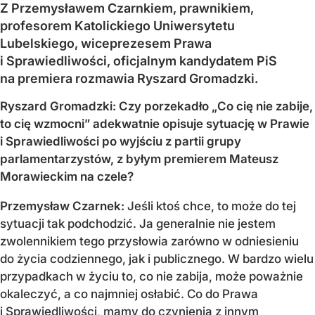
Z Przemysławem Czarnkiem, prawnikiem,
profesorem Katolickiego Uniwersytetu
Lubelskiego, wiceprezesem Prawa
i Sprawiedliwości, oficjalnym kandydatem PiS
na premiera rozmawia Ryszard Gromadzki.
Ryszard Gromadzki: Czy porzekadło „Co cię nie zabije,
to cię wzmocni” adekwatnie opisuje sytuację w Prawie
i Sprawiedliwości po wyjściu z partii grupy
parlamentarzystów, z byłym premierem Mateusz
Morawieckim na czele?
Przemysław Czarnek:
Jeśli ktoś chce, to może do tej
sytuacji tak podchodzić. Ja generalnie nie jestem
zwolennikiem tego przysłowia zarówno w odniesieniu
do życia codziennego, jak i publicznego. W bardzo wielu
przypadkach w życiu to, co nie zabija, może poważnie
okaleczyć, a co najmniej osłabić. Co do Prawa
i Sprawiedliwości, mamy do czynienia z innym