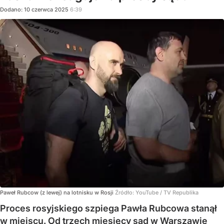
Dodano:
10
czerwca
2025
6:39
Paweł Rubcow (z lewej) na lotnisku w Rosji
Źródło:
YouTube
/
TV Republika
Proces rosyjskiego szpiega Pawła Rubcowa stanął
w miejscu. Od trzech miesięcy sąd w Warszawie