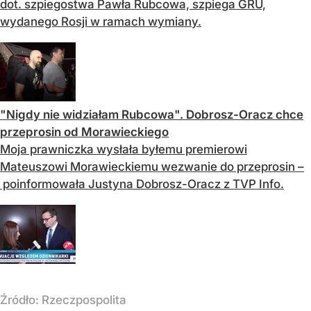
dot. szpiegostwa Pawła Rubcowa, szpiega GRU,
wydanego Rosji w ramach wymiany.
"Nigdy nie widziałam Rubcowa". Dobrosz-Oracz chce
przeprosin od Morawieckiego
Moja prawniczka wysłała byłemu premierowi
Mateuszowi Morawieckiemu wezwanie do przeprosin –
poinformowała Justyna Dobrosz-Oracz z TVP Info.
Źródło:
Rzeczpospolita