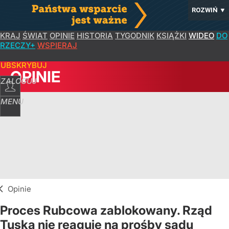
ROZWIŃ
▼
KRAJ
ŚWIAT
OPINIE
HISTORIA
TYGODNIK
KSIĄŻKI
WIDEO
DO
RZECZY+
WSPIERAJ
SUBSKRYBUJ
OPINIE
ZALOGUJ
MENU
Opinie
Proces Rubcowa zablokowany. Rząd
Tuska nie reaguje na prośby sądu