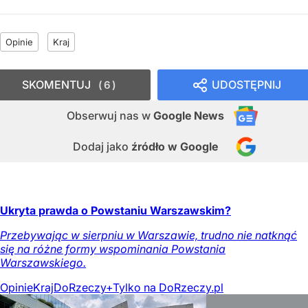
Opinie
Kraj
SKOMENTUJ
UDOSTĘPNIJ
6
Obserwuj nas
w
Google News
Dodaj jako
źródło w Google
Ukryta prawda o Powstaniu Warszawskim?
Przebywając w sierpniu w Warszawie, trudno nie natknąć
się na różne formy wspominania Powstania
Warszawskiego.
Opinie
Kraj
DoRzeczy+
Tylko na DoRzeczy.pl