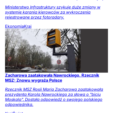
Ministerstwo Infrastruktury szykuje duże zmiany w
systemie karania kierowców za wykroczenia
rejestrowane przez fotoradary.
Ekonomia
Kraj
Zacharowa zaatakowała Nawrockiego. Rzecznik
MSZ: Znowu wygraża Polsce
Rzecznik MSZ Rosji Maria Zacharowa zaatakowała
prezydenta Karola Nawrockiego za słowa o "biciu
Moskala". Dostała odpowiedź o swojego polskiego
odpowiednika.