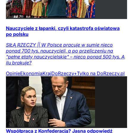
Nauczyciele z łapanki, czyli katastrofa oświatowa
po polsku
SIŁĄ RZECZY || W Polsce pracuje w sumie nieco
ponad 700 tys. nauczycieli, a po przeliczeniu na
"pełne etaty nauczycielskie" – nieco ponad 500 tys. A
ilu brakuje?
Opinie
Ekonomia
Kraj
DoRzeczy+
Tylko na DoRzeczy.pl
Współpraca z Konfederacją? Jasna odpowiedź