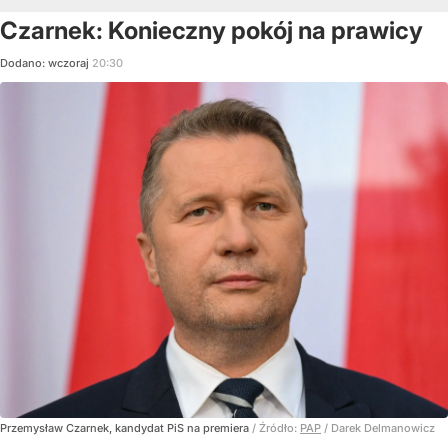
Czarnek: Konieczny pokój na prawicy
Dodano:
wczoraj
20:30
Przemysław Czarnek, kandydat PiS na premiera
/ Źródło:
PAP
/
Darek Delmanowicz