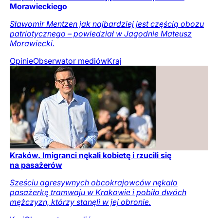
Morawieckiego
Sławomir Mentzen jak najbardziej jest częścią obozu
patriotycznego – powiedział w Jagodnie Mateusz
Morawiecki.
Opinie
Obserwator mediów
Kraj
Kraków. Imigranci nękali kobietę i rzucili się
na pasażerów
Sześciu agresywnych obcokrajowców nękało
pasażerkę tramwaju w Krakowie i pobiło dwóch
mężczyzn, którzy stanęli w jej obronie.