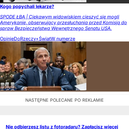
Kogo popychali lekarze?
SPODE ŁBA | Ciekawym widowiskiem cieszyć się mogli
Amerykanie, obserwujący przesłuchania przed Komisją do
spraw Bezpieczeństwa Wewnętrznego Senatu USA.
Opinie
DoRzeczy+
Świat
W numerze
Nie odbierzesz listu z fotoradaru? Zapłacisz więcej