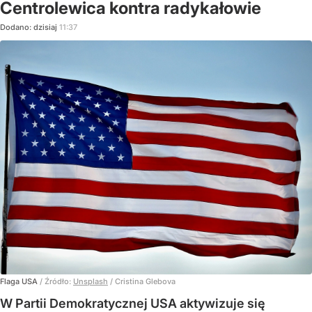
Centrolewica kontra radykałowie
Dodano:
dzisiaj
11:37
Flaga USA
/ Źródło:
Unsplash
/
Cristina Glebova
W Partii Demokratycznej USA aktywizuje się