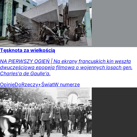
Tęsknota za wielkością
NA PIERWSZY OGIEŃ | Na ekrany francuskich kin weszła
dwuczęściowa epopeja filmowa o wojennych losach gen.
Charles’a de Gaulle’a.
Opinie
DoRzeczy+
Świat
W numerze