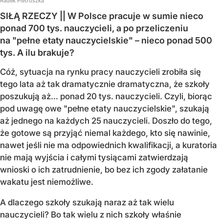
Radek Pietruszka
SIŁĄ RZECZY || W Polsce pracuje w sumie nieco
ponad 700 tys. nauczycieli, a po przeliczeniu
na "pełne etaty nauczycielskie" – nieco ponad 500
tys. A ilu brakuje?
Cóż, sytuacja na rynku pracy nauczycieli zrobiła się
tego lata aż tak dramatycznie dramatyczna, że szkoły
poszukują aż… ponad 20 tys. nauczycieli. Czyli, biorąc
pod uwagę owe "pełne etaty nauczycielskie", szukają
aż jednego na każdych 25 nauczycieli. Doszło do tego,
że gotowe są przyjąć niemal każdego, kto się nawinie,
nawet jeśli nie ma odpowiednich kwalifikacji, a kuratoria
nie mają wyjścia i całymi tysiącami zatwierdzają
wnioski o ich zatrudnienie, bo bez ich zgody załatanie
wakatu jest niemożliwe.
A dlaczego szkoły szukają naraz aż tak wielu
nauczycieli? Bo tak wielu z nich szkoły właśnie