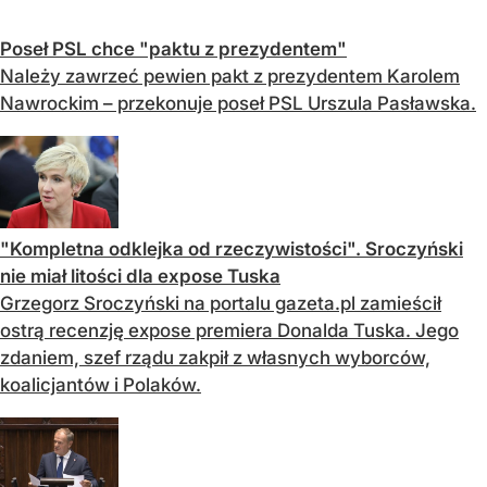
Poseł PSL chce "paktu z prezydentem"
Należy zawrzeć pewien pakt z prezydentem Karolem
Nawrockim – przekonuje poseł PSL Urszula Pasławska.
"Kompletna odklejka od rzeczywistości". Sroczyński
nie miał litości dla expose Tuska
Grzegorz Sroczyński na portalu gazeta.pl zamieścił
ostrą recenzję expose premiera Donalda Tuska. Jego
zdaniem, szef rządu zakpił z własnych wyborców,
koalicjantów i Polaków.