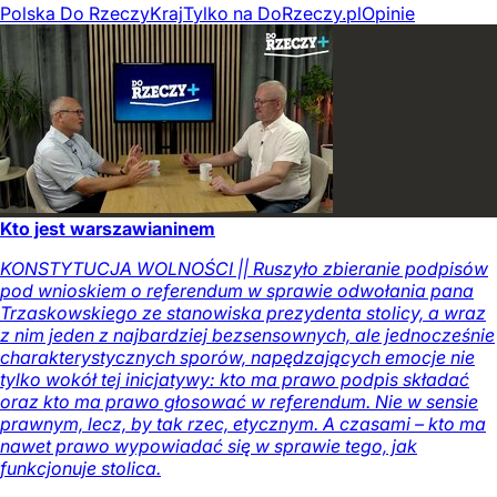
Polska Do Rzeczy
Kraj
Tylko na DoRzeczy.pl
Opinie
Kto jest warszawianinem
KONSTYTUCJA WOLNOŚCI || Ruszyło zbieranie podpisów
pod wnioskiem o referendum w sprawie odwołania pana
Trzaskowskiego ze stanowiska prezydenta stolicy, a wraz
z nim jeden z najbardziej bezsensownych, ale jednocześnie
charakterystycznych sporów, napędzających emocje nie
tylko wokół tej inicjatywy: kto ma prawo podpis składać
oraz kto ma prawo głosować w referendum. Nie w sensie
prawnym, lecz, by tak rzec, etycznym. A czasami – kto ma
nawet prawo wypowiadać się w sprawie tego, jak
funkcjonuje stolica.