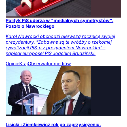
Polityk PiS uderza w "medialnych symetrystów".
Poszło o Nawrockiego
Karol Nawrocki obchodzi pierwszą rocznicę swojej
prezydentury. "Zabawne są te wróżby o rzekomej
rywalizacji PiS-u z prezydentem Nawrockim" –
napisał europoseł PiS Joachim Brudziński.
Opinie
Kraj
Obserwator mediów
Lisicki i Ziemkiewicz rok po zaprzysiężeniu.