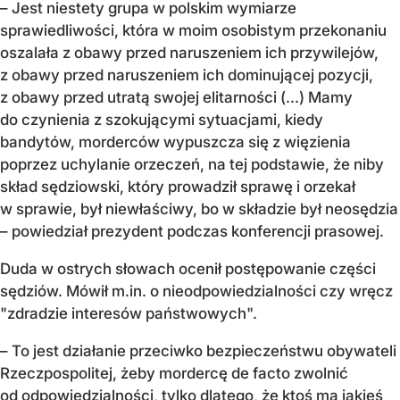
– Jest niestety grupa w polskim wymiarze
sprawiedliwości, która w moim osobistym przekonaniu
oszalała z obawy przed naruszeniem ich przywilejów,
z obawy przed naruszeniem ich dominującej pozycji,
z obawy przed utratą swojej elitarności (...) Mamy
do czynienia z szokującymi sytuacjami, kiedy
bandytów, morderców wypuszcza się z więzienia
poprzez uchylanie orzeczeń, na tej podstawie, że niby
skład sędziowski, który prowadził sprawę i orzekał
w sprawie, był niewłaściwy, bo w składzie był neosędzia
– powiedział prezydent podczas konferencji prasowej.
Duda w ostrych słowach ocenił postępowanie części
sędziów. Mówił m.in. o nieodpowiedzialności czy wręcz
"zdradzie interesów państwowych".
– To jest działanie przeciwko bezpieczeństwu obywateli
Rzeczpospolitej, żeby mordercę de facto zwolnić
od odpowiedzialności, tylko dlatego, że ktoś ma jakieś