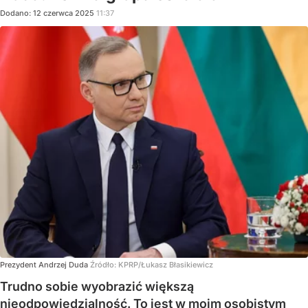
Dodano:
12
czerwca
2025
11:37
Prezydent Andrzej Duda
Źródło:
KPRP/Łukasz Błasikiewicz
Trudno sobie wyobrazić większą
nieodpowiedzialność. To jest w moim osobistym