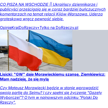
CO PISZĄ NA WSCHODZIE || Ukraińscy dziennikarze i
publicyści prześcigają się w coraz bardziej buńczucznych
komentarzach na temat relacji Kijów-Warszawa. Uderza
groteskowa wręcz pewność siebie.
Opinie
Kraj
DoRzeczy+
Tylko na DoRzeczy.pl
Lisicki: "GW" daje Morawieckiemu szansę. Ziemkiewicz:
Mam nadzieję, że się mylą
Czy Mateusz Morawiecki będzie w stanie wprowadzić
swoją partię do Sejmu? I czy spełni się życzenie "Gazety
Wyborczej"? O tym w najnowszym odcinku "Polski Do
Rzeczy".