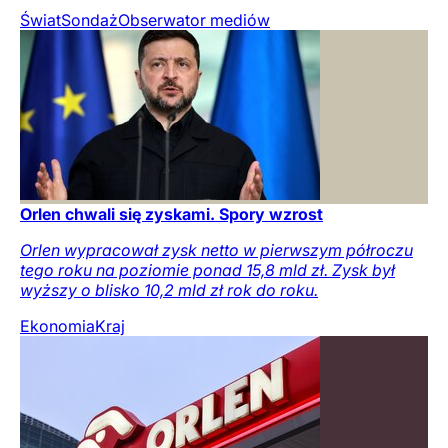
Świat
Sondaż
Obserwator mediów
Orlen chwali się zyskami. Spory wzrost
Orlen wypracował zysk netto w pierwszym półroczu
tego roku na poziomie ponad 15,8 mld zł. Zysk był
wyższy o blisko 10,2 mld zł rok do roku.
Ekonomia
Kraj