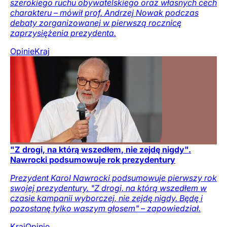
szerokiego ruchu obywatelskiego oraz własnych cech
charakteru – mówił prof. Andrzej Nowak podczas
debaty zorganizowanej w pierwszą rocznicę
zaprzysiężenia prezydenta.
Opinie
Kraj
"Z drogi, na którą wszedłem, nie zejdę nigdy".
Nawrocki podsumowuje rok prezydentury
Prezydent Karol Nawrocki podsumowuje pierwszy rok
swojej prezydentury. "Z drogi, na którą wszedłem w
czasie kampanii wyborczej, nie zejdę nigdy. Będę i
pozostanę tylko waszym głosem" – zapowiedział.
Kraj
Opinie