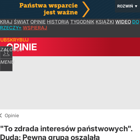
ROZWIŃ
▼
KRAJ
ŚWIAT
OPINIE
HISTORIA
TYGODNIK
KSIĄŻKI
WIDEO
DO
RZECZY+
WSPIERAJ
SUBSKRYBUJ
OPINIE
ZALOGUJ
MENU
Opinie
"To zdrada interesów państwowych".
Duda: Pewna grupa oszalała