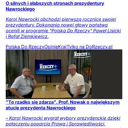
O silnych i słabszych stronach prezydentury
Nawrockiego
Karol Nawrocki obchodzi pierwszą rocznicę swojej
prezydentury. Dokonania nowej głowy państwa
ocenili w programie "Polska Do Rzeczy" Paweł Lisicki
i Rafał Ziemkiewicz.
Polska Do Rzeczy
Opinie
Kraj
Tylko na DoRzeczy.pl
"To rzadko się zdarza". Prof. Nowak o największym
atucie prezydenta Nawrockiego
– Karol Nawrocki wygrał wybory prezydenckie dzięki
połączeniu poparcia Prawa i Sprawiedliwości,