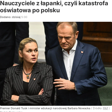
Nauczyciele z łapanki, czyli katastrofa
oświatowa po polsku
Dodano:
dzisiaj
5:30
Premier Donald Tusk i minister edukacji narodowej Barbara Nowacka
/ Źródło:
PAP
/