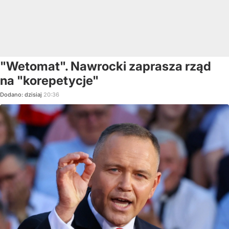
"Wetomat". Nawrocki zaprasza rząd
na "korepetycje"
Dodano:
dzisiaj
20:36