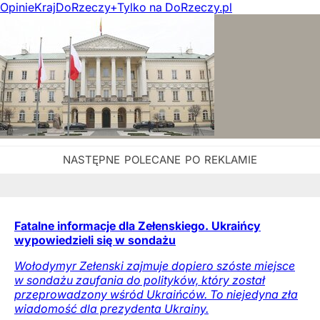
Opinie
Kraj
DoRzeczy+
Tylko na DoRzeczy.pl
Fatalne informacje dla Zełenskiego. Ukraińcy
wypowiedzieli się w sondażu
Wołodymyr Zełenski zajmuje dopiero szóste miejsce
w sondażu zaufania do polityków, który został
przeprowadzony wśród Ukraińców. To niejedyna zła
wiadomość dla prezydenta Ukrainy.