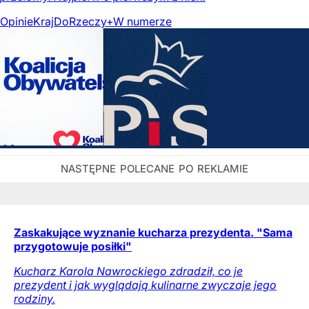
Opinie
Kraj
DoRzeczy+
W numerze
Zaskakujące wyznanie kucharza prezydenta. "Sama
przygotowuje posiłki"
Kucharz Karola Nawrockiego zdradził, co je
prezydent i jak wyglądają kulinarne zwyczaje jego
rodziny.