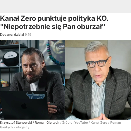
Kanał Zero punktuje polityka KO.
"Niepotrzebnie się Pan oburzał"
Dodano:
dzisiaj
9:19
Krzysztof Stanowski / Roman Giertych
/ Źródło:
YouTube
/
Kanał Zero / Roman
Giertych - oficjalny