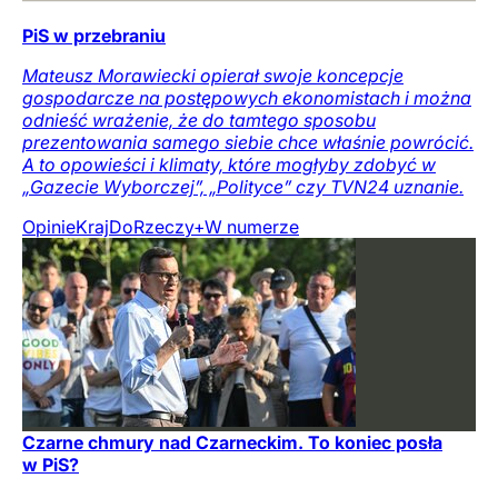
PiS w przebraniu
Mateusz Morawiecki opierał swoje koncepcje
gospodarcze na postępowych ekonomistach i można
odnieść wrażenie, że do tamtego sposobu
prezentowania samego siebie chce właśnie powrócić.
A to opowieści i klimaty, które mogłyby zdobyć w
„Gazecie Wyborczej”, „Polityce” czy TVN24 uznanie.
Opinie
Kraj
DoRzeczy+
W numerze
Czarne chmury nad Czarneckim. To koniec posła
w PiS?