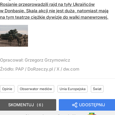
Rosjanie przeprowadzili rajd na tyły Ukraińców
w Donbasie. Skala akcji nie jest duża, natomiast mają
na tym teatrze ciężkie dywizje do walki manewrowej.
Opracował:
Grzegorz Grzymowicz
Źródło:
PAP
/
DoRzeczy.pl / X / dw.com
Opinie
Obserwator mediów
Unia Europejska
Świat
SKOMENTUJ
UDOSTĘPNIJ
6