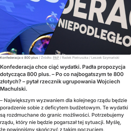
Konfederacja o 800 plus
/ Źródło:
PAP
/
Radek Pietruszka / Leszek Szymański
Konfederacja chce ciąć wydatki. Padła propozycja
dotycząca 800 plus. – Po co najbogatszym te 800
złotych? – pytał rzecznik ugrupowania Wojciech
Machulski.
– Największym wyzwaniem dla kolejnego rządu będzie
poradzenie sobie z deficytem budżetowym. Te wydatki
są rozdmuchane do granic możliwości. Potrzebujemy
rządu, który nie będzie pogarszał tej sytuacji. Myślę,
że powinniśmy skończyć z takim poczuciem,