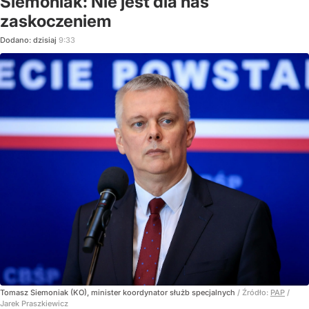
Siemoniak: Nie jest dla nas
zaskoczeniem
Dodano:
dzisiaj
9:33
Tomasz Siemoniak (KO), minister koordynator służb specjalnych
/ Źródło:
PAP
/
Jarek Praszkiewicz