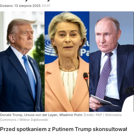
Dodano:
13
sierpnia
2025
20:01
Donald Trump, Ursula von der Leyen, Władimir Putin
Źródło:
PAP
/
Wikimedia
Commons / Wiktor Dąbkowski
Przed spotkaniem z Putinem Trump skonsultował