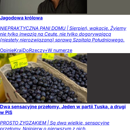
Jagodowa królowa
NIEPRAKTYCZNA PANI DOMU | Sierpień, wakacje. Żyjemy
nie tylko inwazją na Ceutę, nie tylko dogorywającą
(niestety nierozwiązaną) sprawą Szpitala Południowego.
Opinie
Kraj
DoRzeczy+
W numerze
Dwa sensacyjne przełomy. Jeden w partii Tuska, a drugi
w PiS
PROSTO ZYGZAKIEM | Są dwa wielkie, sensacyjne
przełomy. Najpierw o pierwszym z nich.