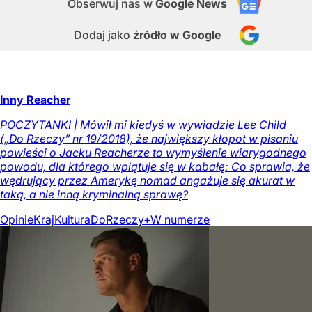
Obserwuj nas
w
Google News
Dodaj jako
źródło w Google
Inny Reacher
POCZYTANKI | Mówił mi kiedyś w wywiadzie Lee Child
(„Do Rzeczy” nr 19/2018), że największy kłopot w pisaniu
powieści o Jacku Reacherze to wymyślenie wiarygodnego
powodu, dla którego wplątuje się w kabałę: Co sprawia, że
wędrujący przez Amerykę nomad angażuje się akurat w
taką, a nie inną kryminalną sprawę?
Opinie
Kraj
Kultura
DoRzeczy+
W numerze