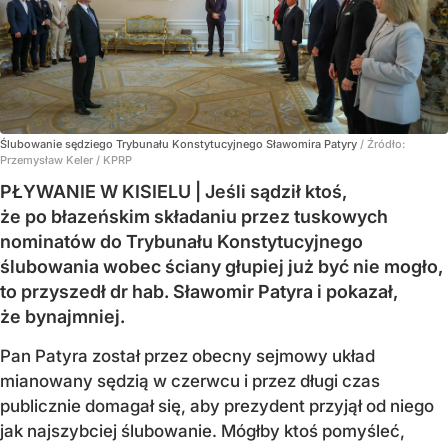
Ślubowanie sędziego Trybunału Konstytucyjnego Sławomira Patyry
/ Źródło:
Przemysław Keler / KPRP
PŁYWANIE W KISIELU | Jeśli sądził ktoś,
że po błazeńskim składaniu przez tuskowych
nominatów do Trybunału Konstytucyjnego
ślubowania wobec ściany głupiej już być nie mogło,
to przyszedł dr hab. Sławomir Patyra i pokazał,
że bynajmniej.
Pan Patyra został przez obecny sejmowy układ
mianowany sędzią w czerwcu i przez długi czas
publicznie domagał się, aby prezydent przyjął od niego
jak najszybciej ślubowanie. Mógłby ktoś pomyśleć,