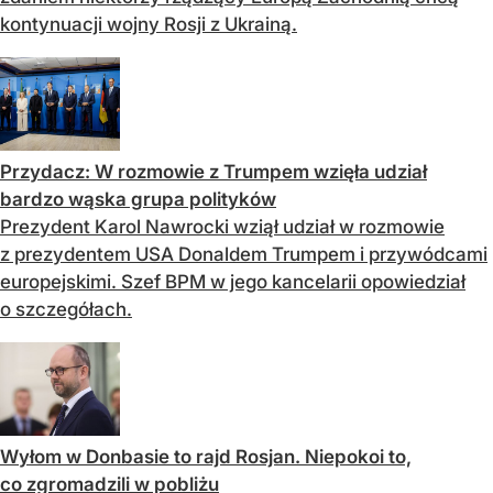
kontynuacji wojny Rosji z Ukrainą.
Przydacz: W rozmowie z Trumpem wzięła udział
bardzo wąska grupa polityków
Prezydent Karol Nawrocki wziął udział w rozmowie
z prezydentem USA Donaldem Trumpem i przywódcami
europejskimi. Szef BPM w jego kancelarii opowiedział
o szczegółach.
Wyłom w Donbasie to rajd Rosjan. Niepokoi to,
co zgromadzili w pobliżu