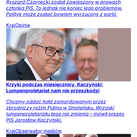
Ryszard Czarnecki został zawieszony w prawach
członka PiS. To jednak nie koniec jego problemów.
Polityk może zostać bowiem wyrzucony z partii.
Kraj
Opinie
Krzyki podczas miesięcznicy. Kaczyński:
Lumpenproletariat nam nie przeszkodzi
Chcemy oddać hołd zamordowanym przez
zbrodniczy reżim Putina w Smoleńsku. Wrzaski
lumpenproletariatu tego nie zmienią – mówił prezes
PiS Jarosław Kaczyński.
Kraj
Obserwator mediów