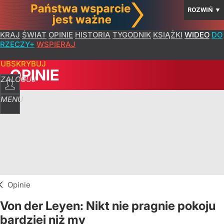
ROZWIŃ
▼
KRAJ
ŚWIAT
OPINIE
HISTORIA
TYGODNIK
KSIĄŻKI
WIDEO
DO
RZECZY+
WSPIERAJ
SUBSKRYBUJ
OPINIE
ZALOGUJ
MENU
Opinie
Von der Leyen: Nikt nie pragnie pokoju
bardziej niż my