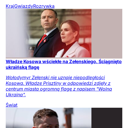
Kraj
Gwiazdy
Rozrywka
Władze Kosowa wściekłe na Zełenskiego. Ściągnięto
ukraińską flagę
Wołodymyr Zełenski nie uznaje niepodległości
Kosowa. Władze Prisztiny w odpowiedzi zdjęły z
centrum miasta ogromną flagę z napisem "Wolna
Ukraina".
Świat