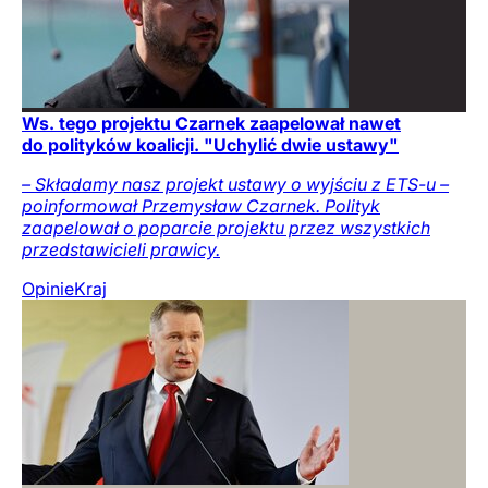
Ws. tego projektu Czarnek zaapelował nawet
do polityków koalicji. "Uchylić dwie ustawy"
– Składamy nasz projekt ustawy o wyjściu z ETS-u –
poinformował Przemysław Czarnek. Polityk
zaapelował o poparcie projektu przez wszystkich
przedstawicieli prawicy.
Opinie
Kraj