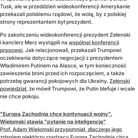
Tusk, ale w przeddzień wideokonferencji Amerykanie
przekazali polskiemu rządowi, że wolą, by z polskiej
strony reprezentantem był prezydent.
Po zakończeniu wideokonferencji prezydent Zełenski
i kanclerz Merz wystąpili na
wspólnej konferencji
prasowej
. Jak relacjonowali, przekazali Trumpowi
oczekiwania dotyczące negocjacji z prezydentem
Władimirem Putinem na Alasce, w tym konieczność
zawieszenia broni przed ich rozpoczęciem, a także
potrzebę gwarancji pokojowych dla Ukrainy.
Zełenski
powiedział
, że mówił Trumpowi, że Putin blefuje i wcale
nie chce pokoju.
"Europa Zachodnia chce kontynuacji wojny".
Wielomski stawia "pytanie na inteligencję"
Prof. Adam Wielomski przypomniał, dlaczego jego
zdaniem niektórzy rządzący Europą Zachodnią chcą