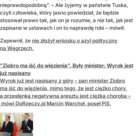
nieprawdopodobną”. – Ale żyjemy w państwie Tuska,
czyli człowieka, który jasno powiedział, że będzie
stosował prawo tak, jak on je rozumie, a nie tak, jak jest
zapisane w ustawach i on to naprawdę robi – mówił.
Zapewnił, że
nie złożył wniosku o azyl polityczny
na Węgrzech.
"Ziobro ma iść do więzienia". Były minister: Wyrok jest
już napisany
Wyrok już jest napisany z góry – pan minister Ziobro
ma iść do więzienia, mimo tego, że jest ciężko chory,
a przesłanką negatywną aresztu jest ciężka choroba –
mówi DoRzeczy.pl Marcin Warchoł, poseł PiS.