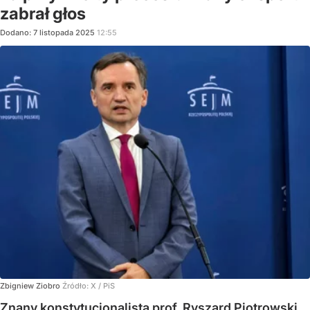
zabrał głos
Dodano:
7
listopada
2025
12:55
Zbigniew Ziobro
Źródło:
X
/
PiS
Znany konstytucjonalista prof. Ryszard Piotrowski