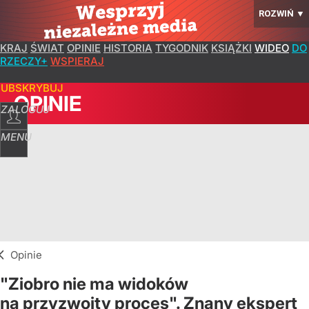
ROZWIŃ
▼
KRAJ
ŚWIAT
OPINIE
HISTORIA
TYGODNIK
KSIĄŻKI
WIDEO
DO
RZECZY+
WSPIERAJ
SUBSKRYBUJ
OPINIE
ZALOGUJ
MENU
Opinie
"Ziobro nie ma widoków
na przyzwoity proces". Znany ekspert