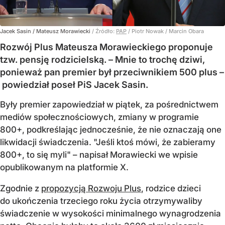
Jacek Sasin / Mateusz Morawiecki
/ Źródło:
PAP
/
Piotr Nowak / Marcin Obara
Rozwój Plus Mateusza Morawieckiego proponuje
tzw. pensję rodzicielską. – Mnie to trochę dziwi,
ponieważ pan premier był przeciwnikiem 500 plus –
powiedział poseł PiS Jacek Sasin.
Były premier zapowiedział w piątek, za pośrednictwem
mediów społecznościowych, zmiany w programie
800+, podkreślając jednocześnie, że nie oznaczają one
likwidacji świadczenia. "Jeśli ktoś mówi, że zabieramy
800+, to się myli" – napisał Morawiecki we wpisie
opublikowanym na platformie X.
Zgodnie z
propozycją Rozwoju Plus
, rodzice dzieci
do ukończenia trzeciego roku życia otrzymywaliby
świadczenie w wysokości minimalnego wynagrodzenia