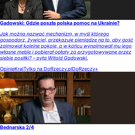
Gadowski: Gdzie poszła polska pomoc na Ukrainie?
Jak można nazwać mechanizm, w myśl którego
gospodarz, żywiciel, przekazuje pieniądze na to, aby gość
zajmował kolejne pokoje, a w końcu wynajmował mu jego
własne meble i pobierał opłaty za przygotowywane przez
siebie posiłki? – pyta Witold Gadowski.
Opinie
Kraj
Tylko na DoRzeczy.pl
DoRzeczy+
Bednarska 2/4