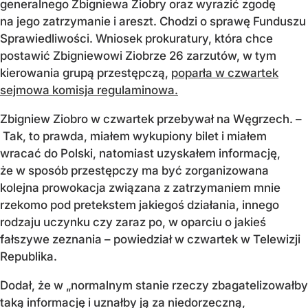
generalnego Zbigniewa Ziobry oraz wyrazić zgodę
na jego zatrzymanie i areszt. Chodzi o sprawę Funduszu
Sprawiedliwości. Wniosek prokuratury, która chce
postawić Zbigniewowi Ziobrze 26 zarzutów, w tym
kierowania grupą przestępczą,
poparła w czwartek
sejmowa komisja regulaminowa.
Zbigniew Ziobro w czwartek przebywał na Węgrzech. –
Tak, to prawda, miałem wykupiony bilet i miałem
wracać do Polski, natomiast uzyskałem informację,
że w sposób przestępczy ma być zorganizowana
kolejna prowokacja związana z zatrzymaniem mnie
rzekomo pod pretekstem jakiegoś działania, innego
rodzaju uczynku czy zaraz po, w oparciu o jakieś
fałszywe zeznania – powiedział w czwartek w Telewizji
Republika.
Dodał, że w „normalnym stanie rzeczy zbagatelizowałby
taką informację i uznałby ją za niedorzeczną,