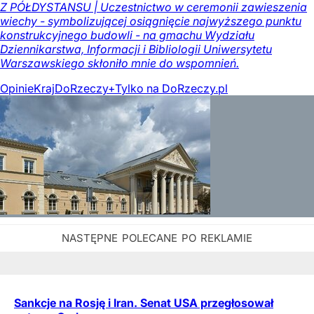
Z PÓŁDYSTANSU | Uczestnictwo w ceremonii zawieszenia
wiechy - symbolizującej osiągnięcie najwyższego punktu
konstrukcyjnego budowli - na gmachu Wydziału
Dziennikarstwa, Informacji i Bibliologii Uniwersytetu
Warszawskiego skłoniło mnie do wspomnień.
Opinie
Kraj
DoRzeczy+
Tylko na DoRzeczy.pl
Sankcje na Rosję i Iran. Senat USA przegłosował