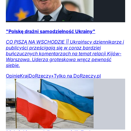
"Polskę drażni samodzielność Ukrainy"
CO PISZĄ NA WSCHODZIE || Ukraińscy dziennikarze i
publicyści prześcigają się w coraz bardziej
buńczucznych komentarzach na temat relacji Kijów-
Warszawa. Uderza groteskowa wręcz pewność
siebie.
Opinie
Kraj
DoRzeczy+
Tylko na DoRzeczy.pl