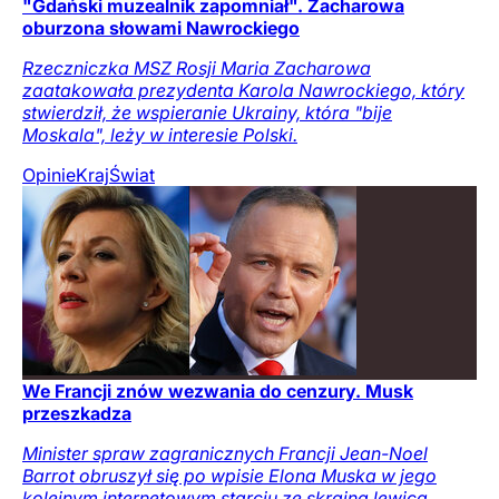
"Gdański muzealnik zapomniał". Zacharowa
oburzona słowami Nawrockiego
Rzeczniczka MSZ Rosji Maria Zacharowa
zaatakowała prezydenta Karola Nawrockiego, który
stwierdził, że wspieranie Ukrainy, która "bije
Moskala", leży w interesie Polski.
Opinie
Kraj
Świat
We Francji znów wezwania do cenzury. Musk
przeszkadza
Minister spraw zagranicznych Francji Jean-Noel
Barrot obruszył się po wpisie Elona Muska w jego
kolejnym internetowym starciu ze skrajną lewicą.