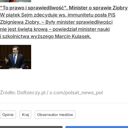
"To prawo i sprawiedliwość". Minister o sprawie Ziobry
W piątek Sejm zdecyduje ws. immunitetu posła PiS
Zbigniewa Ziobry. – Były minister sprawiedliwości
nie jest świętą krową – powiedział minister nauki
i szkolnictwa wyższego Marcin Kulasek.
Źródło:
DoRzeczy.pl
/
x.com/polsat_news_pol
Opinie
Kraj
Obserwator mediów