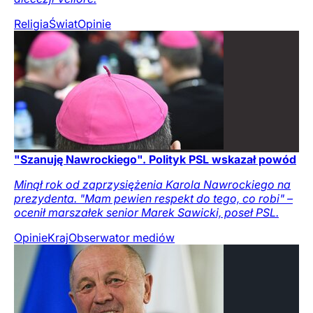
Religia
Świat
Opinie
"Szanuję Nawrockiego". Polityk PSL wskazał powód
Minął rok od zaprzysiężenia Karola Nawrockiego na
prezydenta. "Mam pewien respekt do tego, co robi" –
ocenił marszałek senior Marek Sawicki, poseł PSL.
Opinie
Kraj
Obserwator mediów