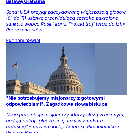
ustawę Grahama
Senat USA przyjął zdecydowaną większością głosów
(81 do 11) ustawę przewidującą szeroko zakrojone
sankcje wobec Rosji i Iranu. Projekt trafi teraz do Izby
Reprezentantów.
Ekonomia
Świat
"Nie potrzebujemy misjonarzy z gotowymi
odpowiedziami". Zagadkowe słowa biskupa
"Azja potrzebuje misjonarzy, którzy służą zranionym,
budują pokój i głoszą imię Jezusa z pokorą i
radością" – powiedział bp Ambrose Pitchaimuthu z
diecezji Vellore.