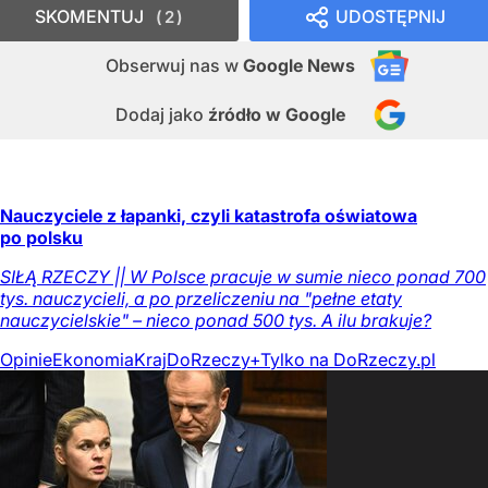
SKOMENTUJ
UDOSTĘPNIJ
2
Obserwuj nas
w
Google News
Dodaj jako
źródło w Google
Nauczyciele z łapanki, czyli katastrofa oświatowa
po polsku
SIŁĄ RZECZY || W Polsce pracuje w sumie nieco ponad 700
tys. nauczycieli, a po przeliczeniu na "pełne etaty
nauczycielskie" – nieco ponad 500 tys. A ilu brakuje?
Opinie
Ekonomia
Kraj
DoRzeczy+
Tylko na DoRzeczy.pl