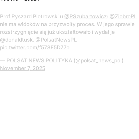
Prof Ryszard Piotrowski u
@PSzubartowicz
:
@ZiobroPL
nie ma widoków na przyzwoity proces. W jego sprawie
rozstrzygnięcie się już ukształtowało i wydał je
@donaldtusk
.
@PolsatNewsPL
pic.twitter.com/f578E5D77o
— POLSAT NEWS POLITYKA (@polsat_news_pol)
November 7, 2025