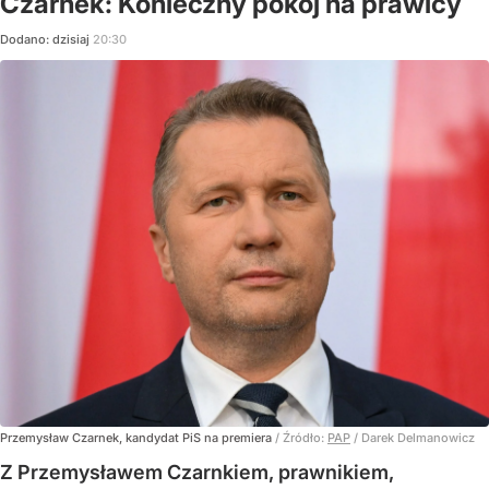
Czarnek: Konieczny pokój na prawicy
Dodano:
dzisiaj
20:30
Przemysław Czarnek, kandydat PiS na premiera
/ Źródło:
PAP
/
Darek Delmanowicz
Z Przemysławem Czarnkiem, prawnikiem,