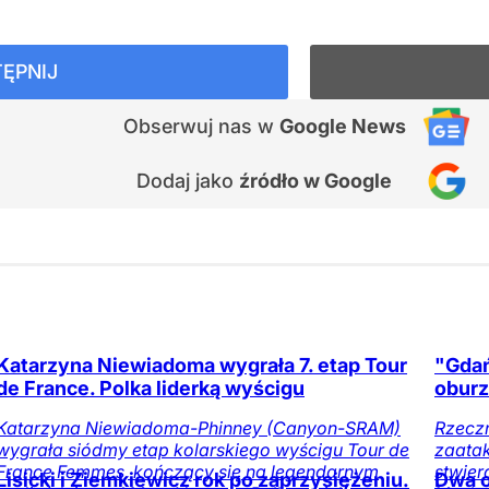
ĘPNIJ
Obserwuj nas
w
Google News
Dodaj jako
źródło w Google
Katarzyna Niewiadoma wygrała 7. etap Tour
"Gdań
de France. Polka liderką wyścigu
oburz
Katarzyna Niewiadoma-Phinney (Canyon-SRAM)
Rzecz
wygrała siódmy etap kolarskiego wyścigu Tour de
zaatak
France Femmes, kończący się na legendarnym
stwier
Lisicki i Ziemkiewicz rok po zaprzysiężeniu.
Dwa o