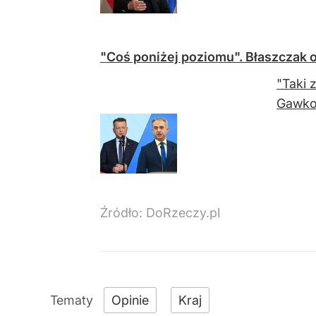
"Coś poniżej poziomu". Błaszczak
"Taki 
Gawkow
Źródło:
DoRzeczy.pl
Opinie
Kraj