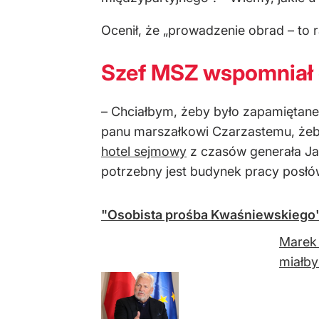
Ocenił, że „prowadzenie obrad – to 
Szef MSZ wspomniał
– Chciałbym, żeby było zapamiętan
panu marszałkowi Czarzastemu, żeby
hotel sejmowy
z czasów generała Jar
potrzebny jest budynek pracy posłów
"Osobista prośba Kwaśniewskiego".
Marek 
miałby