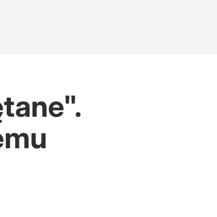
tane".
temu