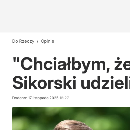
Do Rzeczy
/
Opinie
"Chciałbym, ż
Sikorski udzie
Dodano:
17
listopada
2025
18:27