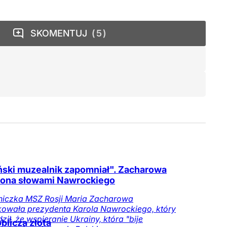
SKOMENTUJ
5
ski muzealnik zapomniał". Zacharowa
ona słowami Nawrockiego
niczka MSZ Rosji Maria Zacharowa
owała prezydenta Karola Nawrockiego, który
dził, że wspieranie Ukrainy, która "bije
blicza złota