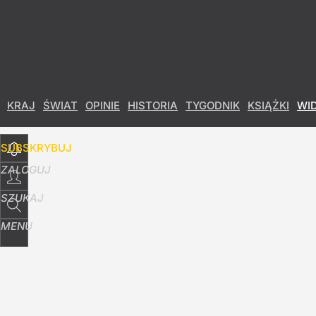
Udostępnij
5
Skomentuj
KRAJ
ŚWIAT
OPINIE
HISTORIA
TYGODNIK
KSIĄŻKI
WI
SUBSKRYBUJ
ZALOGUJ
SZUKAJ
MENU