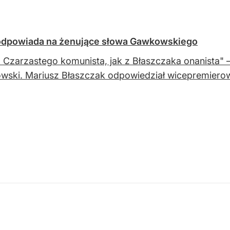
 odpowiada na żenujące słowa Gawkowskiego
z Czarzastego komunista, jak z Błaszczaka onanista" –
ski. Mariusz Błaszczak odpowiedział wicepremierow