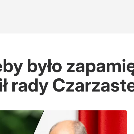
eby było zapamię
lił rady Czarzas