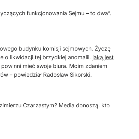
otyczących funkcjonowania Sejmu – to dwa”.
 nowego budynku komisji sejmowych. Życzę
likwidacji tej brzydkiej anomalii,
jaką jest
, powinni mieć swoje biura. Moim zdaniem
łów – powiedział Radosław Sikorski.
dzimierzu Czarzastym? Media donoszą, kto