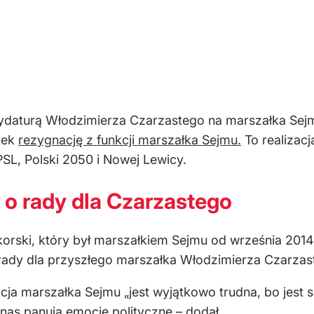
ydaturą Włodzimierza Czarzastego na marszałka Sejm
tek
rezygnację z funkcji marszałka Sejmu.
To realizac
SL, Polski 2050 i Nowej Lewicy.
 o rady dla Czarzastego
orski, który był marszałkiem Sejmu od września 2014
 rady dla przyszłego marszałka Włodzimierza Czarzas
nkcja marszałka Sejmu „jest wyjątkowo trudna, bo jes
 nas panują emocje polityczne – dodał.