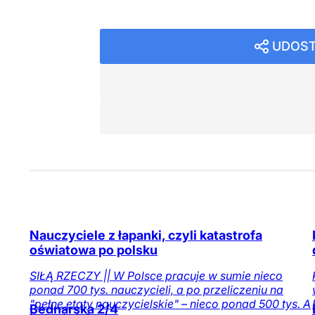
UDOST
Nauczyciele z łapanki, czyli katastrofa
oświatowa po polsku
SIŁĄ RZECZY || W Polsce pracuje w sumie nieco
ponad 700 tys. nauczycieli, a po przeliczeniu na
"pełne etaty nauczycielskie" – nieco ponad 500 tys. A
Bednarska 2/4