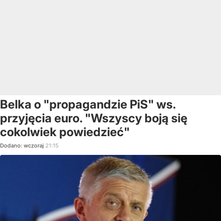
Belka o "propagandzie PiS" ws.
przyjęcia euro. "Wszyscy boją się
cokolwiek powiedzieć"
Dodano:
wczoraj
21:15