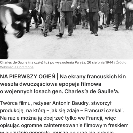
Charles de Gaulle (na czele) tuż po wyzwoleniu Paryża, 26 sierpnia 1944
/ Źródło:
Wikimedia Commons
NA PIERWSZY OGIEŃ | Na ekrany francuskich kin
weszła dwuczęściowa epopeja filmowa
o wojennych losach gen. Charles’a de Gaulle’a.
Twórca filmu, reżyser Antonin Baudry, stworzył
produkcję, na którą – jak się zdaje – Francuzi czekali.
Na razie można ją obejrzeć tylko we Francji, więc
opisując ogromne zainteresowanie filmowym freskiem
w ojczyźnie generała, muszę opierać się jedynie