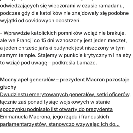
odwiedzających się wieczorami w czasie ramadanu,
podczas gdy dla katolików nie znajdowały się podobne
wyjątki od covidowych obostrzeń.
- Wprawdzie katolickich pomników wciąż nie brakuje,
ale we Francji co 15 dni wznoszony jest jeden meczet,
a jeden chrześcijański budynek jest niszczony w tym
samym tempie. Stajemy w punkcie krytycznym i należy
to wziąć pod uwagę – podkreśla Lamaze.
Mocny apel generałów – prezydent Macron pozostaje
głuchy
Dwudziestu emerytowanych generałów, setki oficerów,
łącznie zaś ponad tysiąc wojskowych w stanie
spoczynku podpisało list otwarty do prezydenta
Emmanuela Macrona, jego rządu i francuskich
parlamentarzystów, stanowczo wzywając ich do...