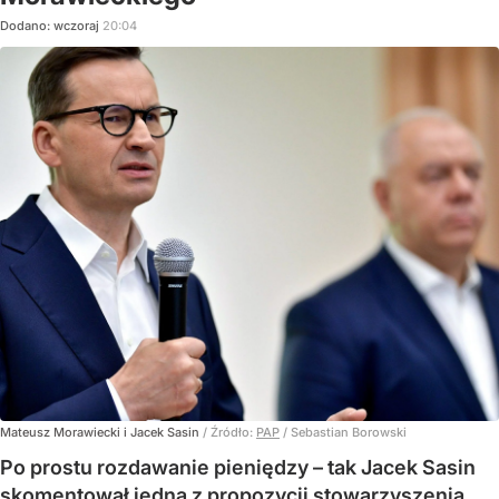
Dodano:
wczoraj
20:04
Mateusz Morawiecki i Jacek Sasin
/ Źródło:
PAP
/
Sebastian Borowski
Po prostu rozdawanie pieniędzy – tak Jacek Sasin
skomentował jedną z propozycji stowarzyszenia