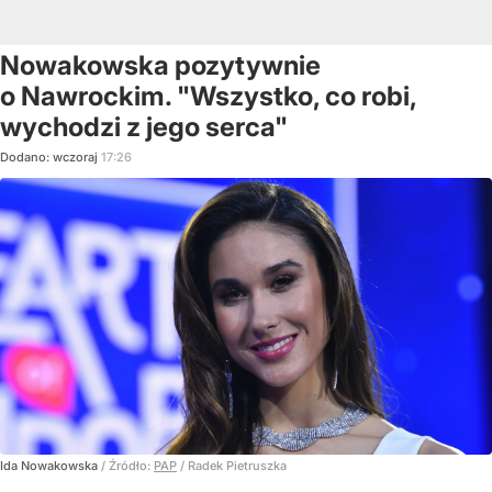
Nowakowska pozytywnie
o Nawrockim. "Wszystko, co robi,
wychodzi z jego serca"
Dodano:
wczoraj
17:26
Ida Nowakowska
/ Źródło:
PAP
/
Radek Pietruszka