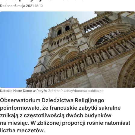
Dodano:
6
maja
2021
18:10
Katedra Notre Dame w Paryżu
Źródło:
Pixabay/domena publiczna
Obserwatorium Dziedzictwa Religijnego
poinformowało, że francuskie zabytki sakralne
znikają z częstotliwością dwóch budynków
na miesiąc. W zbliżonej proporcji rośnie natomiast
liczba meczetów.