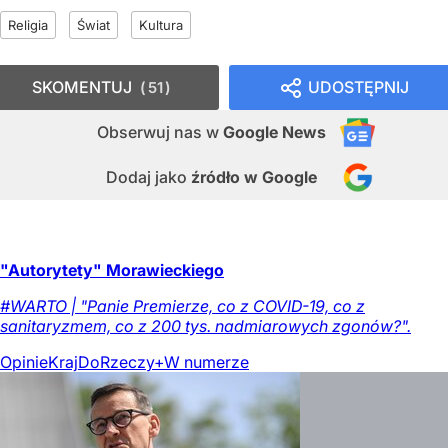
Religia
Świat
Kultura
SKOMENTUJ
UDOSTĘPNIJ
51
Obserwuj nas
w
Google News
Dodaj jako
źródło w Google
"Autorytety" Morawieckiego
#WARTO | "Panie Premierze, co z COVID-19, co z
sanitaryzmem, co z 200 tys. nadmiarowych zgonów?".
Opinie
Kraj
DoRzeczy+
W numerze