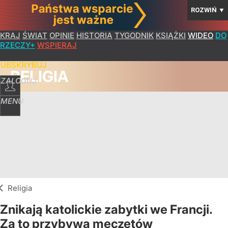
ROZWIŃ
▼
KRAJ
ŚWIAT
OPINIE
HISTORIA
TYGODNIK
KSIĄŻKI
WIDEO
DO
RZECZY+
WSPIERAJ
SUBSKRYBUJ
RELIGIA
ZALOGUJ
MENU
Religia
Znikają katolickie zabytki we Francji.
Za to przybywa meczetów