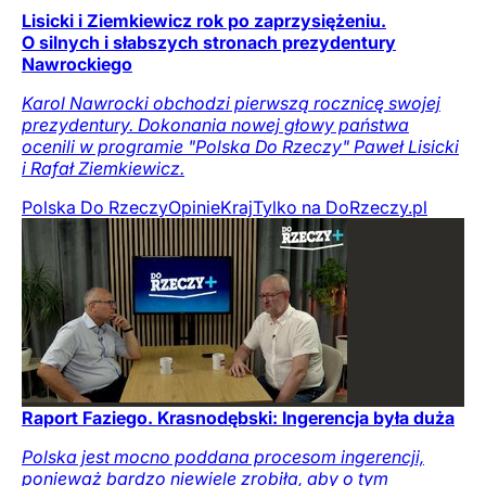
Lisicki i Ziemkiewicz rok po zaprzysiężeniu.
O silnych i słabszych stronach prezydentury
Nawrockiego
Karol Nawrocki obchodzi pierwszą rocznicę swojej
prezydentury. Dokonania nowej głowy państwa
ocenili w programie "Polska Do Rzeczy" Paweł Lisicki
i Rafał Ziemkiewicz.
Polska Do Rzeczy
Opinie
Kraj
Tylko na DoRzeczy.pl
Raport Faziego. Krasnodębski: Ingerencja była duża
Polska jest mocno poddana procesom ingerencji,
ponieważ bardzo niewiele zrobiła, aby o tym