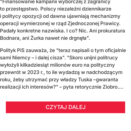
"Finansowanie kampanii wyborczej z zagranicy
to przestępstwo. Polscy niezależni dziennikarze
i politycy opozycji od dawna ujawniają mechanizmy
operacji wymierzonej w rząd Zjednoczonej Prawicy.
Padały konkretne nazwiska. I co? Nic. Ani prokuratura
Bodnara, ani Żurka nawet nie drgnęła".
Polityk PiS zauważa, że "teraz napisali o tym oficjalnie
sami Niemcy – i dalej cisza". "Skoro unijni politrucy
wyłożyli kilkadziesiąt milionów euro na polityczny
przewrót w 2023 r., to ile wydadzą w nadchodzącym
roku, żeby utrzymać przy władzy Tuska –gwaranta
realizacji ich interesów?" – pyta retorycznie Ziobro....
CZYTAJ DALEJ