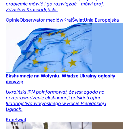
problemie mówić i go rozwiązać - mówi prof.
Zdzisław Krasnodębski.
Opinie
Obserwator mediów
Kraj
Świat
Unia Europejska
Ekshumacje na Wołyniu. Władze Ukrainy ogłosiły
decyzję
Ukraiński IPN poinformował, że jest zgoda na
przeprowadzenie ekshumacji polskich ofiar
ludobójstwa wołyńskiego w Hucie Pieniackiej i
Ugłach.
Kraj
Świat