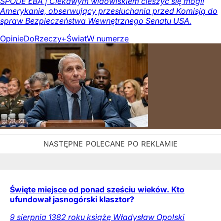
SPODE ŁBA | Ciekawym widowiskiem cieszyć się mogli
Amerykanie, obserwujący przesłuchania przed Komisją do
spraw Bezpieczeństwa Wewnętrznego Senatu USA.
Opinie
DoRzeczy+
Świat
W numerze
Święte miejsce od ponad sześciu wieków. Kto
ufundował jasnogórski klasztor?
9 sierpnia 1382 roku książę Władysław Opolski