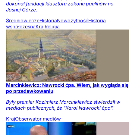
dokonał fundacji klasztoru zakonu paulinów na
Jasnej Górze.
Średniowiecze
Historia
Nowożytność
Historia
współczesna
Kraj
Religia
Marcinkiewicz: Nawrocki ćpa. Wiem, jak wygląda się
po przedawkowaniu
Były premier Kazimierz Marcinkiewicz stwierdził w
mediach publicznych, że "Karol Nawrocki ćpa".
Kraj
Obserwator mediów