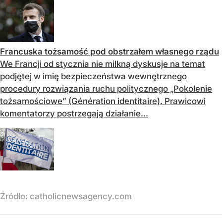
Francuska tożsamość pod obstrzałem własnego rządu
We Francji od stycznia nie milkną dyskusje na temat
podjętej w imię bezpieczeństwa wewnętrznego
procedury rozwiązania ruchu politycznego „Pokolenie
tożsamościowe” (Génération identitaire). Prawicowi
komentatorzy postrzegają działanie...
Źródło:
catholicnewsagency.com