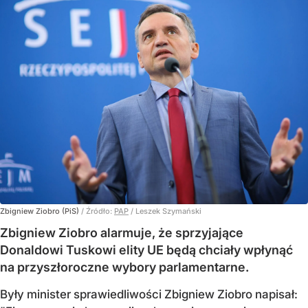
Zbigniew Ziobro (PiS)
/ Źródło:
PAP
/
Leszek Szymański
Zbigniew Ziobro alarmuje, że sprzyjające
Donaldowi Tuskowi elity UE będą chciały wpłynąć
na przyszłoroczne wybory parlamentarne.
Były minister sprawiedliwości Zbigniew Ziobro napisał: