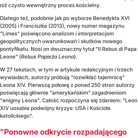
niż czysto wewnętrzny proces kościelny.
Dlatego też, podobnie jak po wyborze Benedykta XVI
(2005) i Franciszka (2013), nowy numer magazynu
"Limes" poświęcono analizom i interpretacjom
geopolitycznych uwarunkowań i skutków nowego
pontyfikatu. Nosi on dwuznaczny tytuł "Il Rebus di Papa
Leone" (
Rebus Papieża Leona
).
W 27 tekstach, w tym w artykule redakcyjnym i trzech
wywiadach, autorzy próbują "rozwikłać tajemnicę"
Leona XIV. Pierwszą połowę z ponad 250 stron autorzy
poświęcają głównie "amerykańskim" zagadnieniom
"enigmy Leona". Całość rozpoczyna się zdaniem: "Leon
XIV uosabia podwójny kryzys: USA i Kościoła
katolickiego".
"Ponowne odkrycie rozpadającego