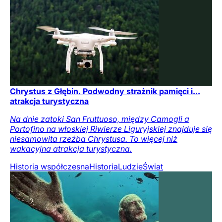
Chrystus z Głębin. Podwodny strażnik pamięci i...
atrakcja turystyczna
Na dnie zatoki San Fruttuoso, między Camogli a
Portofino na włoskiej Riwierze Liguryjskiej znajduje się
niesamowita rzeźba Chrystusa. To więcej niż
wakacyjna atrakcja turystyczna.
Historia współczesna
Historia
Ludzie
Świat