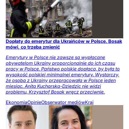
Dopłaty do emerytur dla Ukraińców w Polsce. Bosak
mówi, co trzeba zmienić
Emerytury w Polsce nie zawsze są wypłacane
obywatelom Ukrainy proporcjonalnie do ich czasu
pracy w Polsce. Państwo polskie dopłaca, by była to
wysokość polskiej minimalnej emerytury. Wystarczy,
że osoba z Ukrainy przepracowała w Polsce jeden
miesiąc. Anita Kucharska-Dziedzic nie widzi
problemu, Krzysztof Bosak wręcz przeciwnie.
Ekonomia
Opinie
Obserwator mediów
Kraj