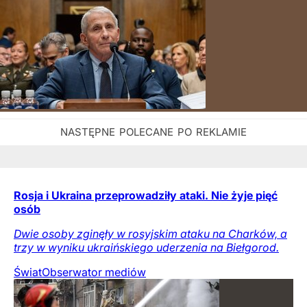
Rosja i Ukraina przeprowadziły ataki. Nie żyje pięć
osób
Dwie osoby zginęły w rosyjskim ataku na Charków, a
trzy w wyniku ukraińskiego uderzenia na Biełgorod.
Świat
Obserwator mediów