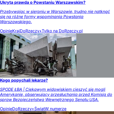
Ukryta prawda o Powstaniu Warszawskim?
Przebywając w sierpniu w Warszawie, trudno nie natknąć
się na różne formy wspominania Powstania
Warszawskiego.
Opinie
Kraj
DoRzeczy+
Tylko na DoRzeczy.pl
Kogo popychali lekarze?
SPODE ŁBA | Ciekawym widowiskiem cieszyć się mogli
Amerykanie, obserwujący przesłuchania przed Komisją do
spraw Bezpieczeństwa Wewnętrznego Senatu USA.
Opinie
DoRzeczy+
Świat
W numerze