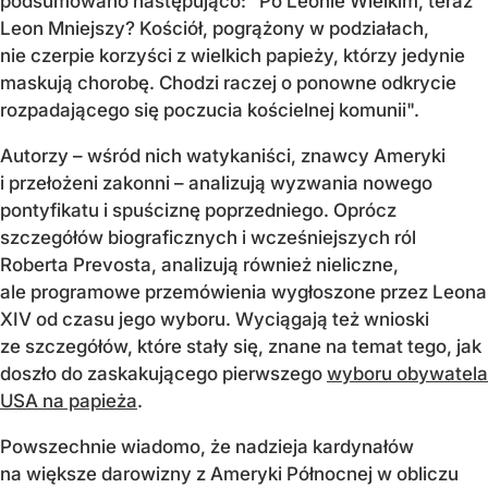
podsumowano następująco: "Po Leonie Wielkim, teraz
Leon Mniejszy? Kościół, pogrążony w podziałach,
nie czerpie korzyści z wielkich papieży, którzy jedynie
maskują chorobę. Chodzi raczej o ponowne odkrycie
rozpadającego się poczucia kościelnej komunii".
Autorzy – wśród nich watykaniści, znawcy Ameryki
i przełożeni zakonni – analizują wyzwania nowego
pontyfikatu i spuściznę poprzedniego. Oprócz
szczegółów biograficznych i wcześniejszych ról
Roberta Prevosta, analizują również nieliczne,
ale programowe przemówienia wygłoszone przez Leona
XIV od czasu jego wyboru. Wyciągają też wnioski
ze szczegółów, które stały się, znane na temat tego, jak
doszło do zaskakującego pierwszego
wyboru obywatela
USA na papieża
.
Powszechnie wiadomo, że nadzieja kardynałów
na większe darowizny z Ameryki Północnej w obliczu