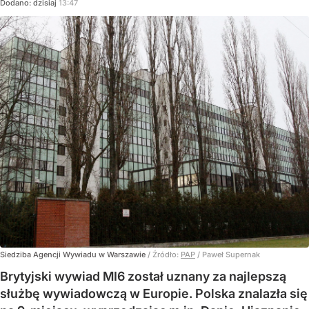
Dodano:
dzisiaj
13:47
Siedziba Agencji Wywiadu w Warszawie
/ Źródło:
PAP
/
Paweł Supernak
Brytyjski wywiad MI6 został uznany za najlepszą
służbę wywiadowczą w Europie. Polska znalazła się