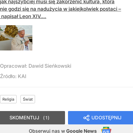
jak najszybciej musi się zakorzenić kultura, która
nie godzi się na nadużycia w jakiejkolwiek postaci –
napisał Leon XIV....
Opracował:
Dawid Sieńkowski
Źródło:
KAI
Religia
Świat
SKOMENTUJ
UDOSTĘPNIJ
1
Obserwuj nas
w
Google News