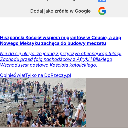
Dodaj jako
źródło w Google
Hiszpański Kościół wspiera migrantów w Ceucie, a abp
Nowego Meksyku zachęca do budowy meczetu
Nie da się ukryć, że jedną z przyczyn obecnej kapitulacji
Zachodu przed falą nachodźców z Afryki i Bliskiego
Wschodu jest postawa Kościoła katolickiego.
Opinie
Świat
Tylko na DoRzeczy.pl