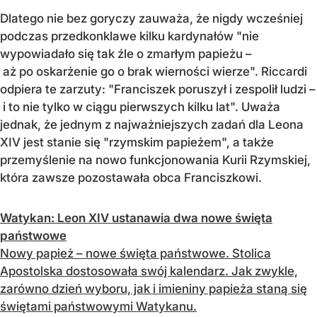
Dlatego nie bez goryczy zauważa, że nigdy wcześniej
podczas przedkonklawe kilku kardynałów "nie
wypowiadało się tak źle o zmarłym papieżu –
aż po oskarżenie go o brak wierności wierze". Riccardi
odpiera te zarzuty: "Franciszek poruszył i zespolił ludzi –
i to nie tylko w ciągu pierwszych kilku lat". Uważa
jednak, że jednym z najważniejszych zadań dla Leona
XIV jest stanie się "rzymskim papieżem", a także
przemyślenie na nowo funkcjonowania Kurii Rzymskiej,
która zawsze pozostawała obca Franciszkowi.
Watykan: Leon XIV ustanawia dwa nowe święta
państwowe
Nowy papież – nowe święta państwowe. Stolica
Apostolska dostosowała swój kalendarz. Jak zwykle,
zarówno dzień wyboru, jak i imieniny papieża staną się
świętami państwowymi Watykanu.