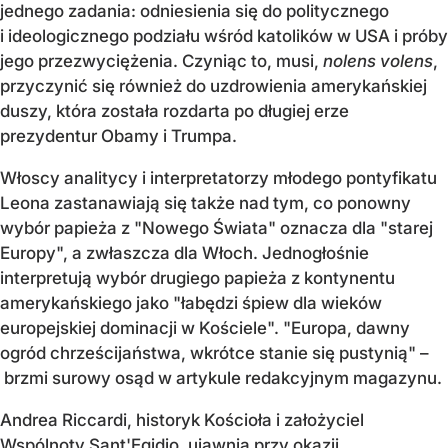
jednego zadania: odniesienia się do politycznego
i ideologicznego podziału wśród katolików w USA i próby
jego przezwyciężenia. Czyniąc to, musi,
nolens volens
,
przyczynić się również do uzdrowienia amerykańskiej
duszy, która została rozdarta po długiej erze
prezydentur Obamy i Trumpa.
Włoscy analitycy i interpretatorzy młodego pontyfikatu
Leona zastanawiają się także nad tym, co ponowny
wybór papieża z "Nowego Świata" oznacza dla "starej
Europy", a zwłaszcza dla Włoch. Jednogłośnie
interpretują wybór drugiego papieża z kontynentu
amerykańskiego jako "łabędzi śpiew dla wieków
europejskiej dominacji w Kościele". "Europa, dawny
ogród chrześcijaństwa, wkrótce stanie się pustynią" –
brzmi surowy osąd w artykule redakcyjnym magazynu.
Andrea Riccardi, historyk Kościoła i założyciel
Wspólnoty Sant'Egidio, ujawnia przy okazji,