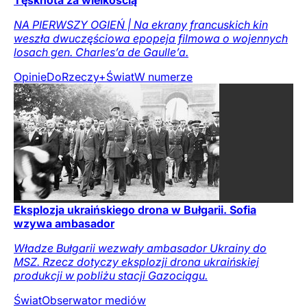
Tęsknota za wielkością
NA PIERWSZY OGIEŃ | Na ekrany francuskich kin
weszła dwuczęściowa epopeja filmowa o wojennych
losach gen. Charles’a de Gaulle’a.
Opinie
DoRzeczy+
Świat
W numerze
Eksplozja ukraińskiego drona w Bułgarii. Sofia
wzywa ambasador
Władze Bułgarii wezwały ambasador Ukrainy do
MSZ. Rzecz dotyczy eksplozji drona ukraińskiej
produkcji w pobliżu stacji Gazociągu.
Świat
Obserwator mediów