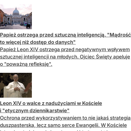
Papież ostrzega przed sztuczną inteligencją. "Mądrość
to więcej niż dostęp do danych"
Papież Leon XIV ostrzega przed negatywnym wpływem
sztucznej inteligencji na młodych. Ojciec Święty apeluje
o "poważną refleksję".
Leon XIV o walce z nadużyciami w Kościele
i "etycznym dziennikarstwie"
Ochrona przed wykorzystywaniem to nie jakaś strategia
duszpasterska, lecz samo serce Ewangelii. W Kościele