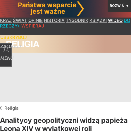
ROZWIŃ
▼
KRAJ
ŚWIAT
OPINIE
HISTORIA
TYGODNIK
KSIĄŻKI
WIDEO
DO
RZECZY+
WSPIERAJ
SUBSKRYBUJ
RELIGIA
ZALOGUJ
MENU
Religia
Analitycy geopolityczni widzą papieża
Leona XIV w wyjątkowej roli