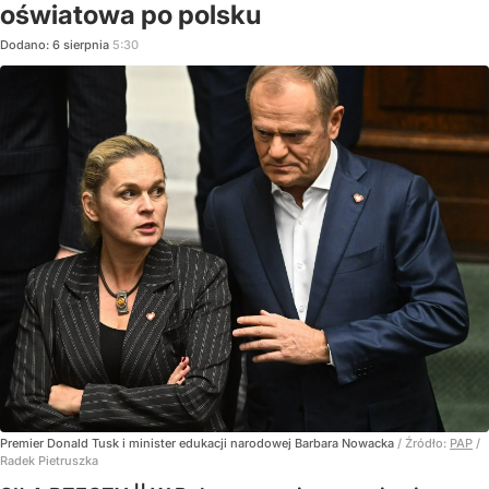
oświatowa po polsku
Dodano:
6
sierpnia
5:30
Premier Donald Tusk i minister edukacji narodowej Barbara Nowacka
/ Źródło:
PAP
/
Radek Pietruszka