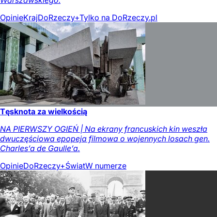
Opinie
Kraj
DoRzeczy+
Tylko na DoRzeczy.pl
Tęsknota za wielkością
NA PIERWSZY OGIEŃ | Na ekrany francuskich kin weszła
dwuczęściowa epopeja filmowa o wojennych losach gen.
Charles’a de Gaulle’a.
Opinie
DoRzeczy+
Świat
W numerze