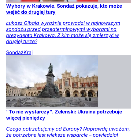
Wybory w Krakowie. Sondaż pokazuje, kto może
wejść do drugiej tury
Łukasz Gibała wyraźnie prowadzi w najnowszym
sondażu przed przedterminowymi wyborami na
prezydenta Krakowa. Z kim może się zmierzyć w
drugiej turze?
Sondaż
Kraj
"To nie wystarczy". Zełenski: Ukraina potrzebuje
więcej pieniędzy
Czego potrzebujemy od Europy? Naprawdę uważam,
że potrzebne jest większe wsparcie – powiedział