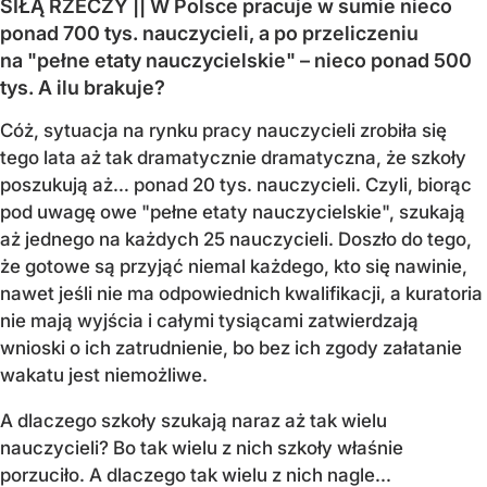
SIŁĄ RZECZY || W Polsce pracuje w sumie nieco
ponad 700 tys. nauczycieli, a po przeliczeniu
na "pełne etaty nauczycielskie" – nieco ponad 500
tys. A ilu brakuje?
Cóż, sytuacja na rynku pracy nauczycieli zrobiła się
tego lata aż tak dramatycznie dramatyczna, że szkoły
poszukują aż… ponad 20 tys. nauczycieli. Czyli, biorąc
pod uwagę owe "pełne etaty nauczycielskie", szukają
aż jednego na każdych 25 nauczycieli. Doszło do tego,
że gotowe są przyjąć niemal każdego, kto się nawinie,
nawet jeśli nie ma odpowiednich kwalifikacji, a kuratoria
nie mają wyjścia i całymi tysiącami zatwierdzają
wnioski o ich zatrudnienie, bo bez ich zgody załatanie
wakatu jest niemożliwe.
A dlaczego szkoły szukają naraz aż tak wielu
nauczycieli? Bo tak wielu z nich szkoły właśnie
porzuciło. A dlaczego tak wielu z nich nagle...