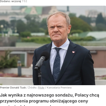
Dodano:
wczoraj
7:52
Premier Donald Tusk
/ Źródło:
Flickr
/
Kancelaria Premiera
Jak wynika z najnowszego sondażu, Polacy chcą
przywrócenia programu obniżającego ceny