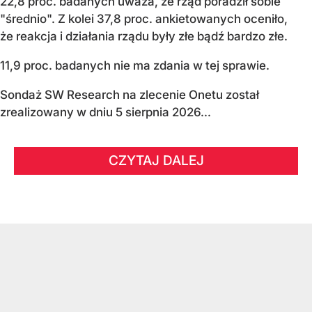
22,8 proc. badanych uważa, że rząd poradził sobie
"średnio". Z kolei 37,8 proc. ankietowanych oceniło,
że reakcja i działania rządu były złe bądź bardzo złe.
11,9 proc. badanych nie ma zdania w tej sprawie.
Sondaż SW Research na zlecenie Onetu został
zrealizowany w dniu 5 sierpnia 2026...
CZYTAJ DALEJ