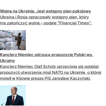
Wojna na Ukrainie. Jest wstępny plan pokojowy
Ukraina i Rosja opracowały wstępny plan, który
ma zakończyć wojnę – podaje "Financial Times".
Kanclerz Niemiec odrzuca propozycję Polski ws.
Ukrainy
Kanclerz Niemiec Olaf Scholz sprzeciwia się polskiej
propozycji utworzenia misji NATO na Ukrainie, o której
mówił w Kijowie prezes PiS Jarosław Kaczyński.