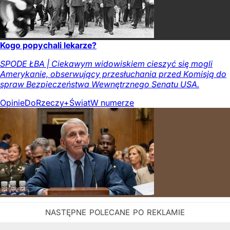
Kogo popychali lekarze?
SPODE ŁBA | Ciekawym widowiskiem cieszyć się mogli
Amerykanie, obserwujący przesłuchania przed Komisją do
spraw Bezpieczeństwa Wewnętrznego Senatu USA.
Opinie
DoRzeczy+
Świat
W numerze