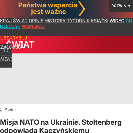
ROZWIŃ
▼
KRAJ
ŚWIAT
OPINIE
HISTORIA
TYGODNIK
KSIĄŻKI
WIDEO
DO
RZECZY+
WSPIERAJ
SUBSKRYBUJ
ŚWIAT
ZALOGUJ
MENU
Świat
Misja NATO na Ukrainie. Stoltenberg
odpowiada Kaczyńskiemu