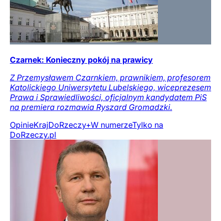
Czarnek: Konieczny pokój na prawicy
Z Przemysławem Czarnkiem, prawnikiem, profesorem
Katolickiego Uniwersytetu Lubelskiego, wiceprezesem
Prawa i Sprawiedliwości, oficjalnym kandydatem PiS
na premiera rozmawia Ryszard Gromadzki.
Opinie
Kraj
DoRzeczy+
W numerze
Tylko na
DoRzeczy.pl