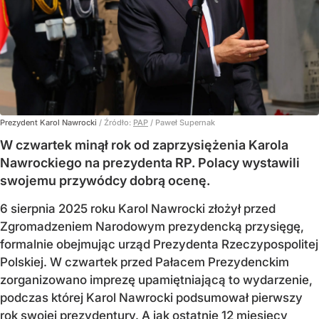
Prezydent Karol Nawrocki
/ Źródło:
PAP
/
Paweł Supernak
W czwartek minął rok od zaprzysiężenia Karola
Nawrockiego na prezydenta RP. Polacy wystawili
swojemu przywódcy dobrą ocenę.
6 sierpnia 2025 roku Karol Nawrocki złożył przed
Zgromadzeniem Narodowym prezydencką przysięgę,
formalnie obejmując urząd Prezydenta Rzeczypospolitej
Polskiej. W czwartek przed Pałacem Prezydenckim
zorganizowano imprezę upamiętniającą to wydarzenie,
podczas której Karol Nawrocki podsumował pierwszy
rok swojej prezydentury. A jak ostatnie 12 miesięcy