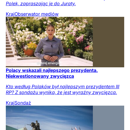
Polek, zapraszając je do Juraty.
Kraj
Obserwator mediów
Polacy wskazali najlepszego prezydenta.
Niekwestionowany zwycięzca
Kto według Polaków był najlepszym prezydentem III
RP? Z sondażu wynika, że jest wyraźny zwycięzca.
Kraj
Sondaż