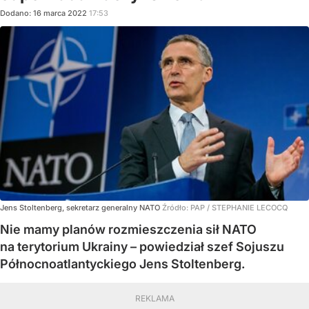
Dodano:
16
marca
2022
17:53
Jens Stoltenberg, sekretarz generalny NATO
Źródło:
PAP
/
STEPHANIE LECOCQ
Nie mamy planów rozmieszczenia sił NATO
na terytorium Ukrainy – powiedział szef Sojuszu
Północnoatlantyckiego Jens Stoltenberg.