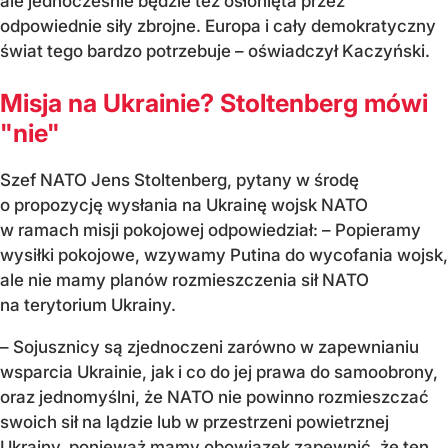
ale jednocześnie będzie też osłonięta przez
odpowiednie siły zbrojne. Europa i cały demokratyczny
świat tego bardzo potrzebuje – oświadczył Kaczyński.
Misja na Ukrainie? Stoltenberg mówi
"nie"
Szef NATO Jens Stoltenberg, pytany w środę
o propozycję wysłania na Ukrainę wojsk NATO
w ramach misji pokojowej odpowiedział: – Popieramy
wysiłki pokojowe, wzywamy Putina do wycofania wojsk,
ale nie mamy planów rozmieszczenia sił NATO
na terytorium Ukrainy.
– Sojusznicy są zjednoczeni zarówno w zapewnianiu
wsparcia Ukrainie, jak i co do jej prawa do samoobrony,
oraz jednomyślni, że NATO nie powinno rozmieszczać
swoich sił na lądzie lub w przestrzeni powietrznej
Ukrainy, ponieważ mamy obowiązek zapewnić, że ten