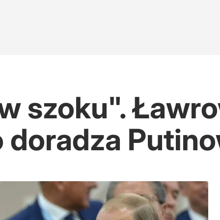
 w szoku". Ławr
o doradza Putino