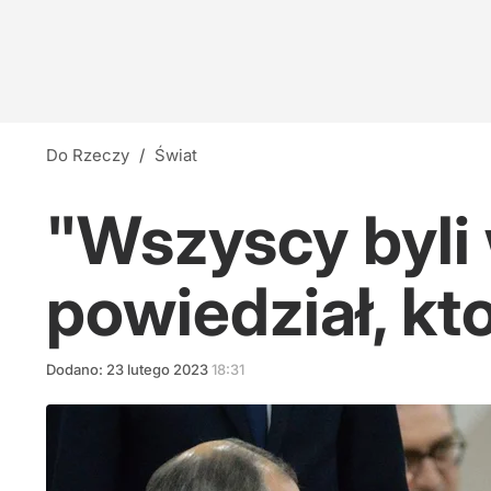
Do Rzeczy
/
Świat
"Wszyscy byli
powiedział, kt
Dodano:
23
lutego
2023
18:31