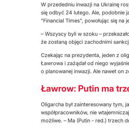
W przededniu inwazji na Ukrainę ros
się odbyć 24 lutego. Ale, podobnie 
"Financial Times", powołując się na
– Wszyscy byli w szoku – przekazało ź
że zostaną objęci zachodnimi sankcj
Czekając na prezydenta, jeden z oli
Ławrowa i zażądał od niego wyjaśni
o planowanej inwazji. Ale nawet on z
Ławrow: Putin ma tr
Oligarcha był zainteresowany tym, ja
współpracowników, nie wtajemniczają
możliwe. – Ma (Putin - red.) trzech