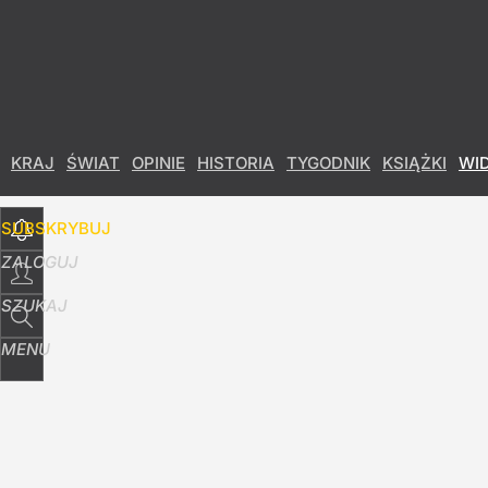
Udostępnij
19
Skomentuj
KRAJ
ŚWIAT
OPINIE
HISTORIA
TYGODNIK
KSIĄŻKI
WI
SUBSKRYBUJ
ZALOGUJ
SZUKAJ
MENU