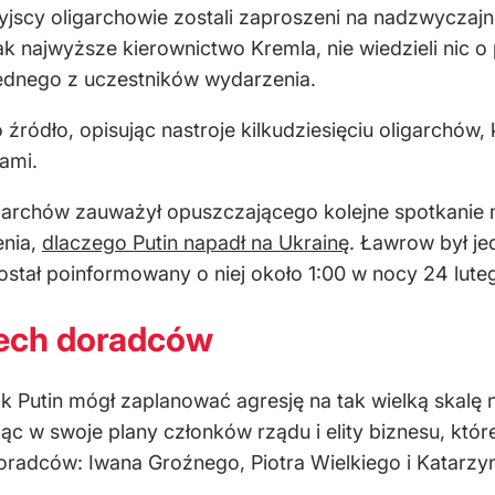
yjscy oligarchowie zostali zaproszeni na nadzwyczajn
jak najwyższe kierownictwo Kremla, nie wiedzieli nic 
 jednego z uczestników wydarzenia.
ródło, opisując nastroje kilkudziesięciu oligarchów, k
ami.
garchów zauważył opuszczającego kolejne spotkanie m
enia,
dlaczego Putin napadł na Ukrainę
. Ławrow był je
ostał poinformowany o niej około 1:00 w nocy 24 lute
zech doradców
k Putin mógł zaplanować agresję na tak wielką skalę n
c w swoje plany członków rządu i elity biznesu, któr
 doradców: Iwana Groźnego, Piotra Wielkiego i Katarzy