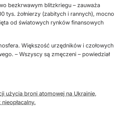
wo bezkrwawym blitzkriegu – zauważa
0 tys. żołnierzy (zabitych i rannych), mocno
dcięta od światowych rynków finansowych
mosfera. Większość urzędników i czołowych
ego. – Wszyscy są zmęczeni – powiedział
i użycia broni atomowej na Ukrainie,
t nieopłacalny.