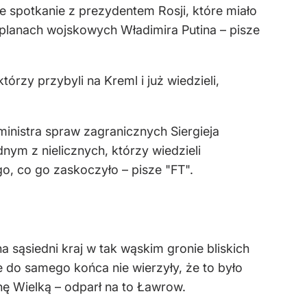
e spotkanie z prezydentem Rosji, które miało
o planach wojskowych Władimira Putina – pisze
tórzy przybyli na Kreml i już wiedzieli,
inistra spraw zagranicznych Siergieja
dnym z nielicznych, którzy wiedzieli
go, co go zaskoczyło – pisze "FT".
a sąsiedni kraj w tak wąskim gronie bliskich
e do samego końca nie wierzyły, że to było
nę Wielką – odparł na to Ławrow.