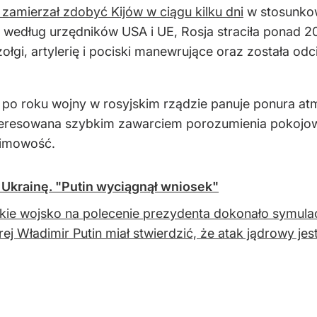
 zamierzał zdobyć Kijów w ciągu kilku dni
w stosunko
, według urzędników USA i UE, Rosja straciła ponad 20
łgi, artylerię i pociski manewrujące oraz została o
po roku wojny w rosyjskim rządzie panuje ponura at
eresowana szybkim zawarciem porozumienia pokojow
nimowość.
 Ukrainę. "Putin wyciągnął wniosek"
kie wojsko na polecenie prezydenta dokonało symulacj
rej Władimir Putin miał stwierdzić, że atak jądrowy jes