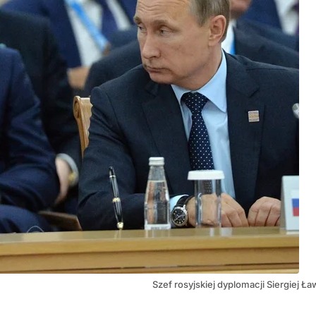
Szef rosyjskiej dyplomacji Siergiej Ł