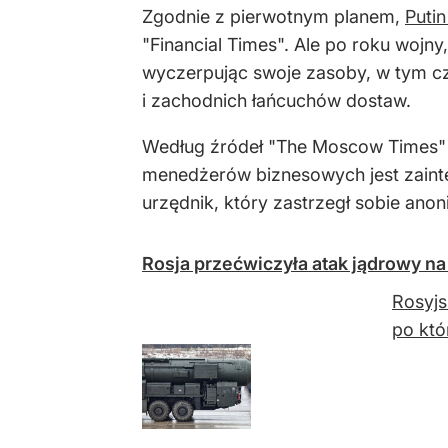
Zgodnie z pierwotnym planem,
Putin
"Financial Times". Ale po roku wojny
wyczerpując swoje zasoby, w tym czo
i zachodnich łańcuchów dostaw.
Według źródeł "The Moscow Times" 
menedżerów biznesowych jest zaint
urzędnik, który zastrzegł sobie ano
Rosja przećwiczyła atak jądrowy na
Rosyjs
po któ