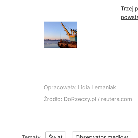
Trzej 
powsta
Opracowała:
Lidia Lemaniak
Źródło:
DoRzeczy.pl
/
reuters.com
Świat
Obserwator mediów