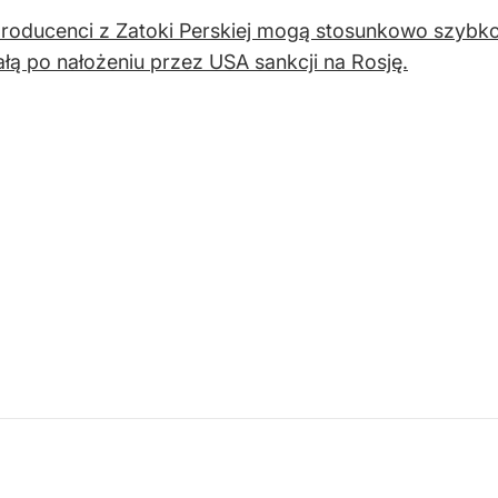
producenci z Zatoki Perskiej mogą stosunkowo szybko
łą po nałożeniu przez USA sankcji na Rosję.