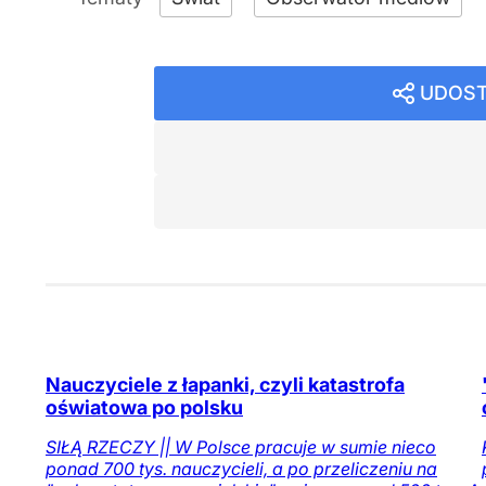
UDOST
Nauczyciele z łapanki, czyli katastrofa
oświatowa po polsku
SIŁĄ RZECZY || W Polsce pracuje w sumie nieco
ponad 700 tys. nauczycieli, a po przeliczeniu na