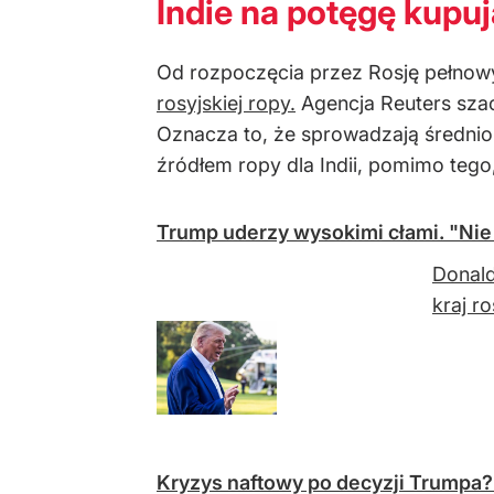
Indie na potęgę kupuj
Od rozpoczęcia przez Rosję pełnowy
rosyjskiej ropy.
Agencja Reuters sza
Oznacza to,
że sprowadzają średnio 
źr
ód
łem ropy dla Indii, pomimo tego
Trump uderzy wysokimi cłami. "Nie o
Donald
kraj ro
Kryzys naftowy po decyzji Trumpa?