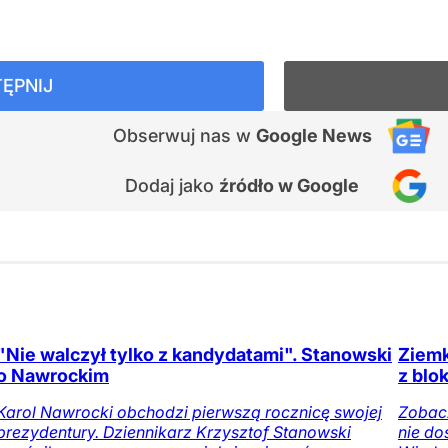
ĘPNIJ
Obserwuj nas
w
Google News
Dodaj jako
źródło w Google
"Nie walczył tylko z kandydatami". Stanowski
Ziemk
o Nawrockim
z blo
Karol Nawrocki obchodzi pierwszą rocznicę swojej
Zobacz
prezydentury. Dziennikarz Krzysztof Stanowski
nie do