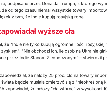
ie, podpisane przez Donalda Trumpa, z kt
órego wyn
, że od tego czasu niemal wszystkie towary importowa
ązek z tym, że Indie kupują rosyjską ropę.
zapowiadał wyższe cła
, że "
Indie nie tylko kupuj
ą ogromne ilości rosyjskiej 
yskiem". "Nie obchodzi ich, ile os
ób na Ukrainie gin
cone przez Indie Stanom Zjednoczonym"
– stwierdzi
ł 
zapowiedział, że
nałoży 25 proc. cło na towary import
 świata będzie musiała zmierzyć się z "nieokreśloną 
SA zapowiadał, że nałoży "cła wt
órne" w wysoko
ści 1