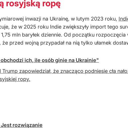
ą rosyjską ropę
miarowej inwazji na Ukrainę, w lutym 2023 roku,
Ind
cuje,
że w 2025 roku Indie zwiększyły import tego sur
1,75 mln baryłek dziennie. Od początku rozpoczęcia wo
, że przed wojną przypadał na nią tylko ułamek dosta
bchodzi ich, ile osób ginie na Ukrainie"
 Trump zapowiedział, że znacząco podniesie cła nał
syjskiej ropy.
 Jest rozwiązanie