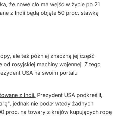
ika,
że nowe cło ma wejść w życie po 21
ne z Indii będą objęte 50 proc. stawką
ropy, ale też p
ó
źniej znaczną jej część
ie od rosyjskiej machiny wojennej. Z tego
prezydent USA na swoim portalu
owane z Indii.
Prezydent USA podkreślił,
karą", jednak nie podał wtedy żadnych
00 proc. na towary z kraj
ów kupuj
ących ropę