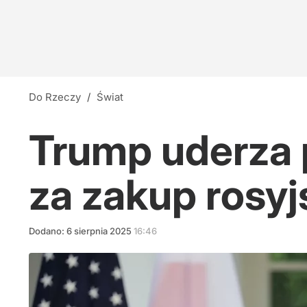
Do Rzeczy
/
Świat
Trump uderza 
za zakup rosyj
Dodano:
6
sierpnia
2025
16:46