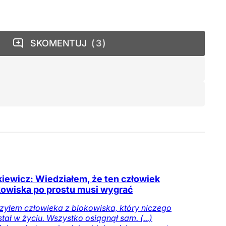
SKOMENTUJ
3
iewicz: Wiedziałem, że ten człowiek
kowiska po prostu musi wygrać
yłem człowieka z blokowiska, który niczego
stał w życiu. Wszystko osiągnął sam. (...)