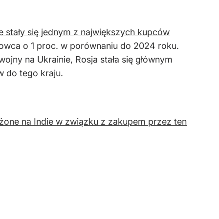
ie stały się jednym z największych kupców
owca o 1 proc. w por
ównaniu do 2024 roku.
jny na Ukrainie, Rosja stała się gł
ównym
w do tego kraju.
ożone na Indie w związku z zakupem przez ten