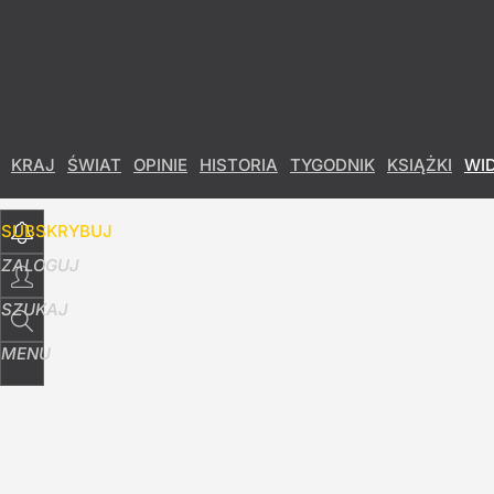
Udostępnij
3
Skomentuj
KRAJ
ŚWIAT
OPINIE
HISTORIA
TYGODNIK
KSIĄŻKI
WI
SUBSKRYBUJ
ZALOGUJ
SZUKAJ
MENU