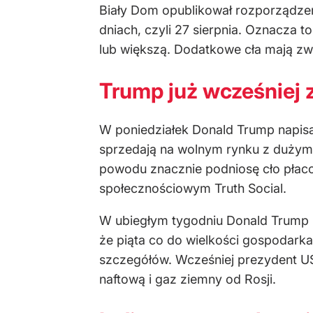
Biały Dom opublikował rozporządzen
dniach, czyli
27 sierpnia. Oznacza to
lub większą. Dodatkowe cła mają zwi
Trump już wcześniej 
W poniedziałek Donald Trump napisał
sprzedają na wolnym rynku z dużym z
powodu znacznie podnios
ę cło pła
społecznościowym Truth Social.
W ubiegłym tygodniu Donald Trump 
że piąta co do wielkości gospodarka
szczeg
ó
ł
ów. Wcze
śniej prezydent U
naftową i gaz ziemny od Rosji.