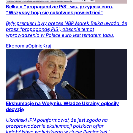
Belka o "propagandzie PiS" ws. przyjęcia euro.
"Wszyscy boją się cokolwiek powiedzieć"
Były premier i były prezes NBP Marek Belka uważa, że
przez "propagandę PiS", obecnie temat
wprowadzenia w Polsce euro jest tematem tabu.
Ekonomia
Opinie
Kraj
Ekshumacje na Wołyniu. Władze Ukrainy ogłosiły
decyzję
Ukraiński IPN poinformował, że jest zgoda na
przeprowadzenie ekshumacji polskich ofiar
ludobójstwa wołyńskiego w Hucie Pieniackiej i