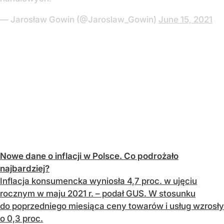
— Jarosław Gowin (@Jaroslaw_Gowin)
June 15, 2021
Nowe dane o inflacji w Polsce. Co podrożało
najbardziej?
Inflacja konsumencka wyniosła 4,7 proc. w ujęciu
rocznym w maju 2021 r. – podał GUS. W stosunku
do poprzedniego miesiąca ceny towarów i usług wzrosły
o 0,3 proc.