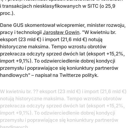
i transakcjach niesklasyfikowanych w SITC (o 25,9
proc.).
Dane GUS skomentował wicepremier, minister rozwoju,
pracy i technologii
Jarosław Gowin
. "W kwietniu br.
eksport (23 mld €) i import (21,6 mld €) notują
historyczne maksima. Tempo wzrostu obrotów
przekracza odczyty sprzed dwóch lat (eksport +15,2%,
import +9,1%). To odzwierciedlenie dobrej kondycji
przemysłu i poprawiające się koniunktury partnerów
handlowych" – napisał na Twitterze polityk.
W kwietniu br. ?? eksport (23 mld €) i import (21,6 mld €)
notują historyczne maksima. Tempo wzrostu obrotów
przekracza odczyty sprzed dwóch lat (eksport +15,2%,
import +9,1%). To odzwierciedlenie dobrej kondycji
przemysłu i poprawiające się koniunktury partnerów
handlowych.