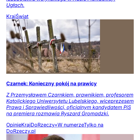
Ugłach.
Kraj
Świat
Czarnek: Konieczny pokój na prawicy
Z Przemysławem Czarnkiem, prawnikiem, profesorem
Katolickiego Uniwersytetu Lubelskiego, wiceprezesem
Prawa i Sprawiedliwości, oficjalnym kandydatem PiS
na premiera rozmawia Ryszard Gromadzki.
Opinie
Kraj
DoRzeczy+
W numerze
Tylko na
DoRzeczy.pl