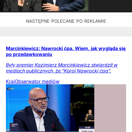
Marcinkiewicz: Nawrocki ćpa. Wiem, jak wygląda się
po przedawkowaniu
Były premier Kazimierz Marcinkiewicz stwierdził w
mediach publicznych, że "Karol Nawrocki ćpa".
Kraj
Obserwator mediów