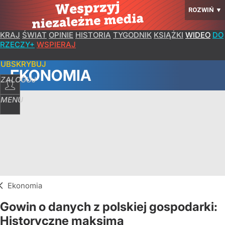
ROZWIŃ
▼
KRAJ
ŚWIAT
OPINIE
HISTORIA
TYGODNIK
KSIĄŻKI
WIDEO
DO
RZECZY+
WSPIERAJ
SUBSKRYBUJ
EKONOMIA
ZALOGUJ
MENU
Ekonomia
Gowin o danych z polskiej gospodarki:
Historyczne maksima