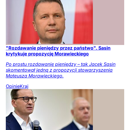
"Rozdawanie pieniędzy przez państwo". Sasin
krytykuje propozycję Morawieckiego
Po prostu rozdawanie pieniędzy – tak Jacek Sasin
skomentował jedną z propozycji stowarzyszenia
Mateusza Morawieckiego.
Opinie
Kraj