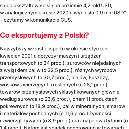
saldo ukształtowało się na poziomie 4,2 mld USD,
w analogicznym okresie 2020 r. wyniosło 0,9 mld USD"
– czytamy w komunikacie GUS.
Co eksportujemy z Polski?
Najszybszy wzrost eksportu w okresie styczeń-
kwiecień 2021 r. dotyczył maszyn i urządzeń
transportowych (o 34 proc.), surowców niejadalnych
z wyjątkiem paliw (o 32,5 proc.), różnych wyrobów
przemysłowych (o 30,7 proc.), olejów, tłuszczy,
wosków zwierzęcych i roślinnych (o 28,1 proc.),
towarów przemysłowych sklasyfikowanych głównie
według surowca (o 23,6 proc.), chemii i produktach
pokrewnych (o 18,9 proc.), paliw mineralnych, smarów
i materiałów pochodnych (o 11,6 proc.) żywności
i zwierząt żywych (o 8,9 proc.) oraz napojów i tytoniu (o
1,4 proc.). Natomiast spadek odnotowano w towarach