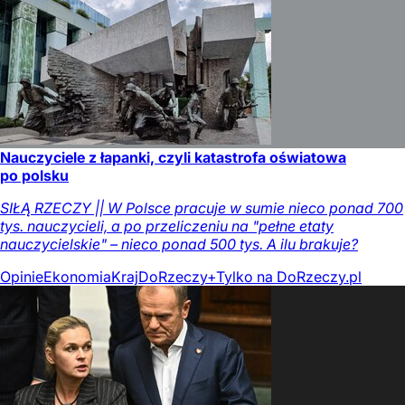
Nauczyciele z łapanki, czyli katastrofa oświatowa
po polsku
SIŁĄ RZECZY || W Polsce pracuje w sumie nieco ponad 700
tys. nauczycieli, a po przeliczeniu na "pełne etaty
nauczycielskie" – nieco ponad 500 tys. A ilu brakuje?
Opinie
Ekonomia
Kraj
DoRzeczy+
Tylko na DoRzeczy.pl