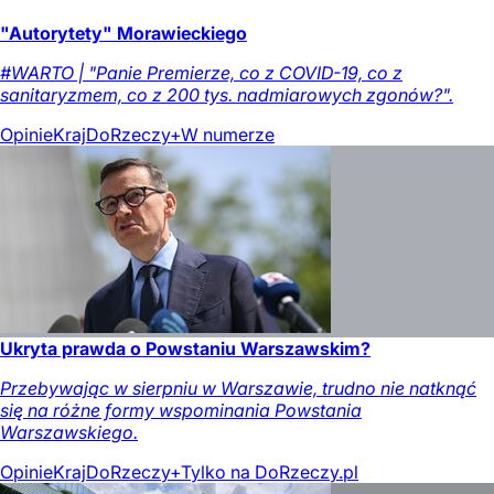
"Autorytety" Morawieckiego
#WARTO | "Panie Premierze, co z COVID-19, co z
sanitaryzmem, co z 200 tys. nadmiarowych zgonów?".
Opinie
Kraj
DoRzeczy+
W numerze
Ukryta prawda o Powstaniu Warszawskim?
Przebywając w sierpniu w Warszawie, trudno nie natknąć
się na różne formy wspominania Powstania
Warszawskiego.
Opinie
Kraj
DoRzeczy+
Tylko na DoRzeczy.pl