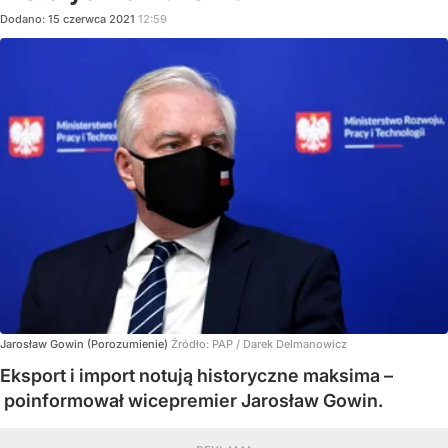
Dodano:
15
czerwca
2021
12:59
Jarosław Gowin (Porozumienie)
Źródło:
PAP
/
Darek Delmanowicz
Eksport i import notują historyczne maksima –
poinformował wicepremier Jarosław Gowin.