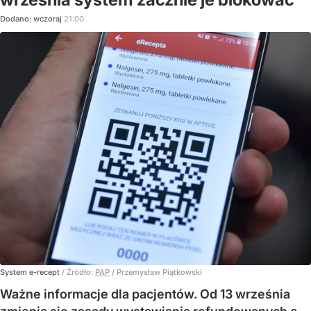
Dodano:
wczoraj
21:00
System e-recept
/ Źródło:
PAP
/
Przemysław Piątkowski
Ważne informacje dla pacjentów. Od 13 września