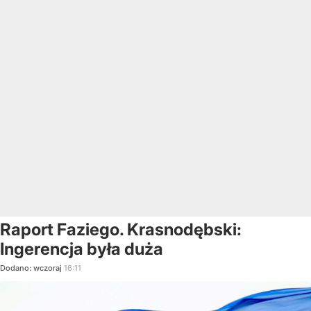
Raport Faziego. Krasnodębski:
Ingerencja była duża
Dodano:
wczoraj
16:11