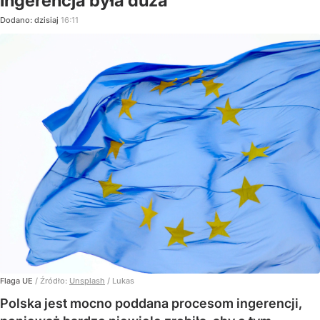
Ingerencja była duża
Dodano:
dzisiaj
16:11
Flaga UE
/ Źródło:
Unsplash
/
Lukas
Polska jest mocno poddana procesom ingerencji,