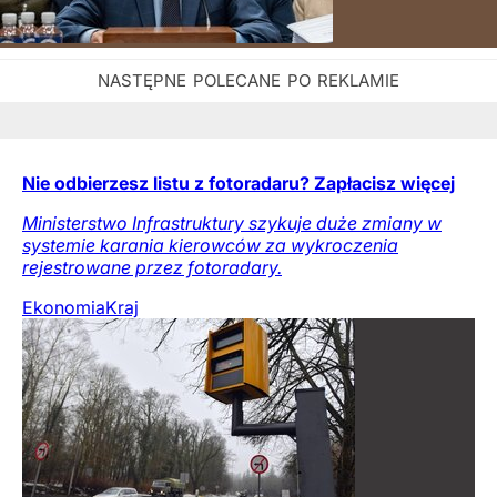
Nie odbierzesz listu z fotoradaru? Zapłacisz więcej
Ministerstwo Infrastruktury szykuje duże zmiany w
systemie karania kierowców za wykroczenia
rejestrowane przez fotoradary.
Ekonomia
Kraj