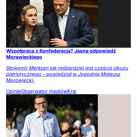
Współpraca z Konfederacją? Jasna odpowiedź
Morawieckiego
Sławomir Mentzen jak najbardziej jest częścią obozu
patriotycznego – powiedział w Jagodnie Mateusz
Morawiecki.
Opinie
Obserwator mediów
Kraj