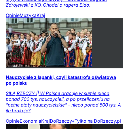
Zdrojewski z KO. Chodzi o rapera Eldo.
Opinie
Muzyka
Kraj
Nauczyciele z łapanki, czyli katastrofa oświatowa
po polsku
SIŁĄ RZECZY || W Polsce pracuje w sumie nieco
ponad 700 tys. nauczycieli, a po przeliczeniu na
"pełne etaty nauczycielskie" – nieco ponad 500 tys. A
ilu brakuje?
Opinie
Ekonomia
Kraj
DoRzeczy+
Tylko na DoRzeczy.pl