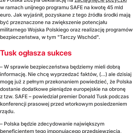
że Polska złożyła deklarację na
zaciągnięcie pożyczki
w ramach unijnego programu SAFE na kwotę 45 mld
euro. Jak wyjaśnił, pozyskane z tego źródła środki mają
być przeznaczone na zwiększenie potencjału
militarnego Wojska Polskiego oraz realizację programów
bezpieczeństwa, w tym "Tarczy Wschód".
Tusk ogłasza sukces
– W sprawie bezpieczeństwa będziemy mieli dobrą
informację. Nie chcę wyprzedzać faktów, (...) ale dzisiaj
mogę już z pełnym przekonaniem powiedzieć, że Polska
dostanie dodatkowe pieniądze europejskie na obronę
z tzw. SAFE – powiedział premier Donald Tusk podczas
konferencji prasowej przed wtorkowym posiedzeniem
rządu.
– Polska będzie zdecydowanie największym
beneficjentem tego imponującego przedsięwzięcia,