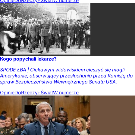
Opinie
DoRzeczy+
Świat
W numerze
Kogo popychali lekarze?
SPODE ŁBA | Ciekawym widowiskiem cieszyć się mogli
Amerykanie, obserwujący przesłuchania przed Komisją do
spraw Bezpieczeństwa Wewnętrznego Senatu USA.
Opinie
DoRzeczy+
Świat
W numerze