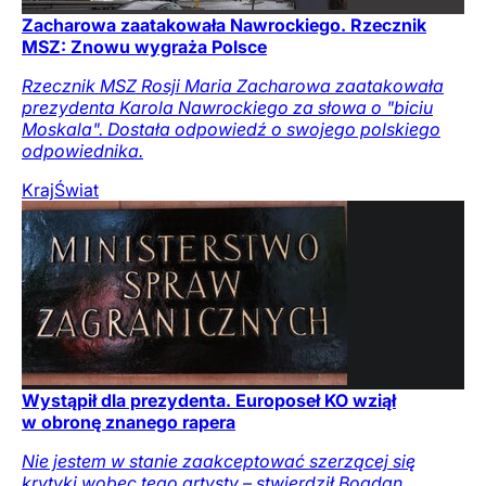
Zacharowa zaatakowała Nawrockiego. Rzecznik
MSZ: Znowu wygraża Polsce
Rzecznik MSZ Rosji Maria Zacharowa zaatakowała
prezydenta Karola Nawrockiego za słowa o "biciu
Moskala". Dostała odpowiedź o swojego polskiego
odpowiednika.
Kraj
Świat
Wystąpił dla prezydenta. Europoseł KO wziął
w obronę znanego rapera
Nie jestem w stanie zaakceptować szerzącej się
krytyki wobec tego artysty – stwierdził Bogdan