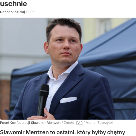
uschnie
Dodano:
dzisiaj
12:09
Poseł Konfederacji Sławomir Mentzen
/ Źródło:
PAP
/
Marian Zubrzycki
Sławomir Mentzen to ostatni, który byłby chętny