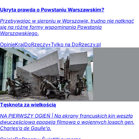
Ukryta prawda o Powstaniu Warszawskim?
Przebywając w sierpniu w Warszawie, trudno nie natknąć
się na różne formy wspominania Powstania
Warszawskiego.
Opinie
Kraj
DoRzeczy+
Tylko na DoRzeczy.pl
Tęsknota za wielkością
NA PIERWSZY OGIEŃ | Na ekrany francuskich kin weszła
dwuczęściowa epopeja filmowa o wojennych losach gen.
Charles’a de Gaulle’a.