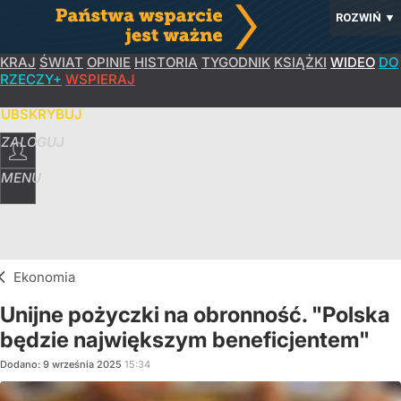
ROZWIŃ
▼
KRAJ
ŚWIAT
OPINIE
HISTORIA
TYGODNIK
KSIĄŻKI
WIDEO
DO
RZECZY+
WSPIERAJ
SUBSKRYBUJ
ZALOGUJ
MENU
Ekonomia
Unijne pożyczki na obronność. "Polska
będzie największym beneficjentem"
Dodano:
9
września
2025
15:34