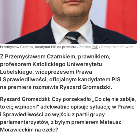
Przemysław Czarnek, kandydat PiS na premiera
/ Źródło:
PAP
/
Darek Delmanowicz
Z Przemysławem Czarnkiem, prawnikiem,
profesorem Katolickiego Uniwersytetu
Lubelskiego, wiceprezesem Prawa
i Sprawiedliwości, oficjalnym kandydatem PiS
na premiera rozmawia Ryszard Gromadzki.
Ryszard Gromadzki: Czy porzekadło „Co cię nie zabije,
to cię wzmocni” adekwatnie opisuje sytuację w Prawie
i Sprawiedliwości po wyjściu z partii grupy
parlamentarzystów, z byłym premierem Mateusz
Morawieckim na czele?