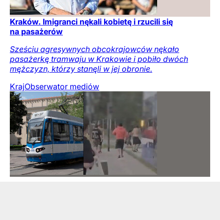
Kraków. Imigranci nękali kobietę i rzucili się
na pasażerów
Sześciu agresywnych obcokrajowców nękało
pasażerkę tramwaju w Krakowie i pobiło dwóch
mężczyzn, którzy stanęli w jej obronie.
Kraj
Obserwator mediów