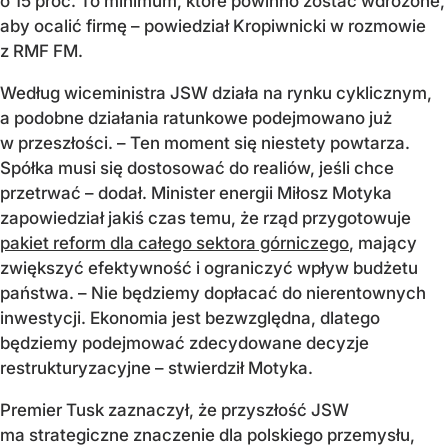
o 15 proc. To minimum, które powinno zostać wdrożone,
aby ocalić firmę – powiedział Kropiwnicki w rozmowie
z RMF FM.
Według wiceministra JSW działa na rynku cyklicznym,
a podobne działania ratunkowe podejmowano już
w przeszłości. – Ten moment się niestety powtarza.
Spółka musi się dostosować do realiów, jeśli chce
przetrwać – dodał. Minister energii Miłosz Motyka
zapowiedział jakiś czas temu, że rząd przygotowuje
pakiet reform dla całego sektora górniczego
, mający
zwiększyć efektywność i ograniczyć wpływ budżetu
państwa. – Nie będziemy dopłacać do nierentownych
inwestycji. Ekonomia jest bezwzględna, dlatego
będziemy podejmować zdecydowane decyzje
restrukturyzacyjne – stwierdził Motyka.
Premier Tusk zaznaczył, że przyszłość JSW
ma strategiczne znaczenie dla polskiego przemysłu,