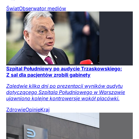
Świat
Obserwator mediów
Szpital Południowy po audycie Trzaskowskiego:
Z sal dla pacjentów zrobili gabinety
Zaledwie kilka dni po prezentacji wyników audytu
dotyczącego Szpitala Południowego w Warszawie
ujawniono kolejne kontrowersje wokół placówki.
Zdrowie
Opinie
Kraj