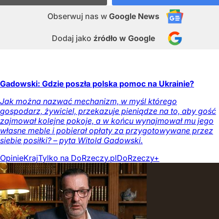
Obserwuj nas
w
Google News
Dodaj jako
źródło w Google
Gadowski: Gdzie poszła polska pomoc na Ukrainie?
Jak można nazwać mechanizm, w myśl którego
gospodarz, żywiciel, przekazuje pieniądze na to, aby gość
zajmował kolejne pokoje, a w końcu wynajmował mu jego
własne meble i pobierał opłaty za przygotowywane przez
siebie posiłki? – pyta Witold Gadowski.
Opinie
Kraj
Tylko na DoRzeczy.pl
DoRzeczy+