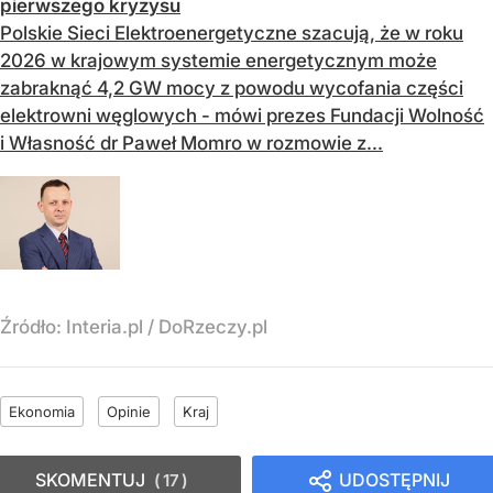
pierwszego kryzysu
Polskie Sieci Elektroenergetyczne szacują, że w roku
2026 w krajowym systemie energetycznym może
zabraknąć 4,2 GW mocy z powodu wycofania części
elektrowni węglowych - mówi prezes Fundacji Wolność
i Własność dr Paweł Momro w rozmowie z...
Źródło:
Interia.pl
/
DoRzeczy.pl
Ekonomia
Opinie
Kraj
SKOMENTUJ
UDOSTĘPNIJ
17