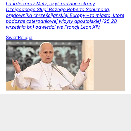
Lourdes oraz Metz, czyli rodzinne strony
Czcigodnego Sługi Bożego Roberta Schumana,
orędownika chrześcijańskiej Europy – to miasta, które
podczas czterodniowej wizyty apostolskiej (25-28
września br.) odwiedzi we Francji Leon XIV.
Świat
Religia