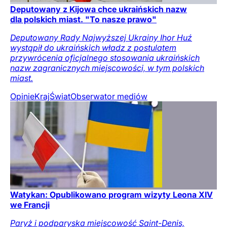
Deputowany z Kijowa chce ukraińskich nazw
dla polskich miast. "To nasze prawo"
Deputowany Rady Najwyższej Ukrainy Ihor Huź
wystąpił do ukraińskich władz z postulatem
przywrócenia oficjalnego stosowania ukraińskich
nazw zagranicznych miejscowości, w tym polskich
miast.
Opinie
Kraj
Świat
Obserwator mediów
Watykan: Opublikowano program wizyty Leona XIV
we Francji
Paryż i podparyska miejscowość Saint-Denis,