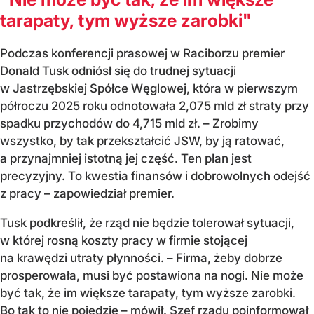
tarapaty, tym wyższe zarobki"
Podczas konferencji prasowej w Raciborzu premier
Donald Tusk odniósł się do trudnej sytuacji
w Jastrzębskiej Spółce Węglowej, która w pierwszym
półroczu 2025 roku odnotowała 2,075 mld zł straty przy
spadku przychodów do 4,715 mld zł. – Zrobimy
wszystko, by tak przekształcić JSW, by ją ratować,
a przynajmniej istotną jej część. Ten plan jest
precyzyjny. To kwestia finansów i dobrowolnych odejść
z pracy – zapowiedział premier.
Tusk podkreślił, że rząd nie będzie tolerował sytuacji,
w której rosną koszty pracy w firmie stojącej
na krawędzi utraty płynności. – Firma, żeby dobrze
prosperowała, musi być postawiona na nogi. Nie może
być tak, że im większe tarapaty, tym wyższe zarobki.
Bo tak to nie pojedzie – mówił. Szef rządu poinformował