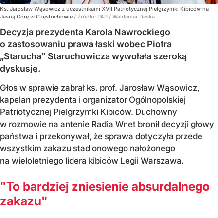
Ks. Jarosław Wąsowicz z uczestnikami XVII Patriotycznej Pielgrzymki Kibiców na
Jasną Górę w Częstochowie
/ Źródło:
PAP
/
Waldemar Deska
Decyzja prezydenta Karola Nawrockiego
o zastosowaniu prawa łaski wobec Piotra
„Starucha” Staruchowicza wywołała szeroką
dyskusję.
Głos w sprawie zabrał ks. prof. Jarosław Wąsowicz,
kapelan prezydenta i organizator Ogólnopolskiej
Patriotycznej Pielgrzymki Kibiców. Duchowny
w rozmowie na antenie Radia Wnet bronił decyzji głowy
państwa i przekonywał, że sprawa dotyczyła przede
wszystkim zakazu stadionowego nałożonego
na wieloletniego lidera kibiców Legii Warszawa.
"To bardziej zniesienie absurdalnego
zakazu"