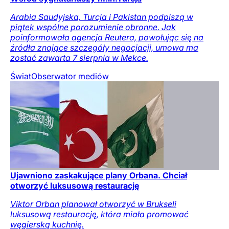
Arabia Saudyjska, Turcja i Pakistan podpiszą w
piątek wspólne porozumienie obronne. Jak
poinformowała agencja Reutera, powołując się na
źródła znające szczegóły negocjacji, umowa ma
zostać zawarta 7 sierpnia w Mekce.
Świat
Obserwator mediów
Ujawniono zaskakujące plany Orbana. Chciał
otworzyć luksusową restaurację
Viktor Orban planował otworzyć w Brukseli
luksusową restaurację, która miała promować
węgierską kuchnię.