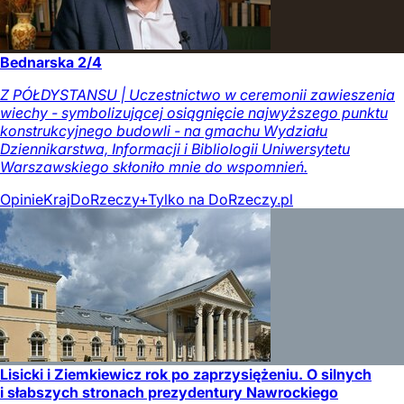
Bednarska 2/4
Z PÓŁDYSTANSU | Uczestnictwo w ceremonii zawieszenia
wiechy - symbolizującej osiągnięcie najwyższego punktu
konstrukcyjnego budowli - na gmachu Wydziału
Dziennikarstwa, Informacji i Bibliologii Uniwersytetu
Warszawskiego skłoniło mnie do wspomnień.
Opinie
Kraj
DoRzeczy+
Tylko na DoRzeczy.pl
Lisicki i Ziemkiewicz rok po zaprzysiężeniu. O silnych
i słabszych stronach prezydentury Nawrockiego