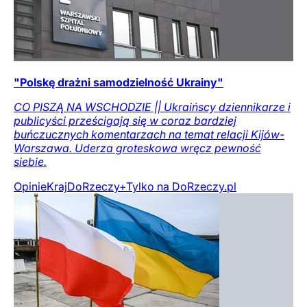
"Polskę drażni samodzielność Ukrainy"
CO PISZĄ NA WSCHODZIE || Ukraińscy dziennikarze i
publicyści prześcigają się w coraz bardziej
buńczucznych komentarzach na temat relacji Kijów-
Warszawa. Uderza groteskowa wręcz pewność
siebie.
Opinie
Kraj
DoRzeczy+
Tylko na DoRzeczy.pl