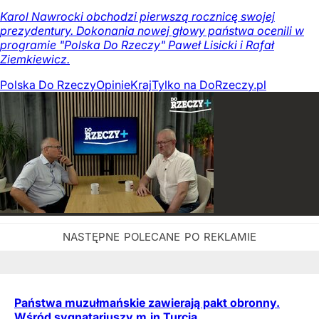
Karol Nawrocki obchodzi pierwszą rocznicę swojej
prezydentury. Dokonania nowej głowy państwa ocenili w
programie "Polska Do Rzeczy" Paweł Lisicki i Rafał
Ziemkiewicz.
Polska Do Rzeczy
Opinie
Kraj
Tylko na DoRzeczy.pl
Państwa muzułmańskie zawierają pakt obronny.
Wśród sygnatariuszy m.in.Turcja