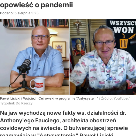
opowieść o pandemii
Dodano:
5
sierpnia
9:23
Paweł Lisicki i Wojciech Cejrowski w programie "Antysystem"
/ Źródło:
YouTube
/
Tygodnik Do Rzeczy
Na jaw wychodzą nowe fakty ws. działalności dr.
Anthony'ego Fauciego, architekta obostrzeń
covidowych na świecie. O bulwersującej sprawie
rozmawiają w "Antysystemie" Paweł Lisicki