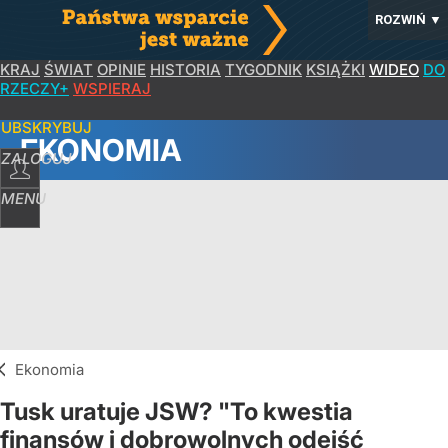
ROZWIŃ
▼
KRAJ
ŚWIAT
OPINIE
HISTORIA
TYGODNIK
KSIĄŻKI
WIDEO
DO
RZECZY+
WSPIERAJ
SUBSKRYBUJ
EKONOMIA
ZALOGUJ
MENU
Ekonomia
Tusk uratuje JSW? "To kwestia
finansów i dobrowolnych odejść