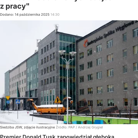
z pracy"
Dodano:
14
października
2025
14:30
Siedziba JSW, zdjęcie ilustracyjne
Źródło:
PAP
/
Andrzej Grygiel
Premier Donald Tusk zapowiedział głęboką