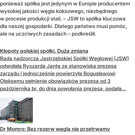
ponieważ spółka jest jedynym w Europie producentem
wysokiej jakości węgla koksowego, niezbędnego
w procesie produkcji stali. – JSW to spółka kluczowa
dla naszej gospodarki. Dlatego państwo musi pomóc,
ale na uczciwych zasadach – podkreślił.
Kłopoty polskiej spółki. Duża zmiana
Rada nadzorcza Jastrzębskiej Spółki Węglowej (JSW)
odwołała Ryszarda Jantę ze stanowiska prezesa
zarządu i jednocześnie powierzyła Bogusławowi
Oleksemu pełnienie obowiązków prezesa od 3
października br. do dnia powołania prezesa, podała...
Dr Momro: Bez rezerw węgla nie przetrwamy