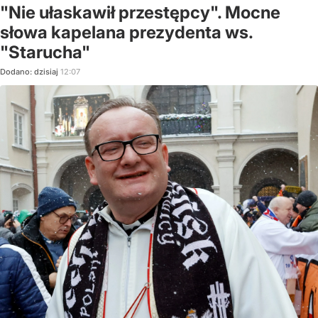
"Nie ułaskawił przestępcy". Mocne
słowa kapelana prezydenta ws.
"Starucha"
Dodano:
dzisiaj
12:07