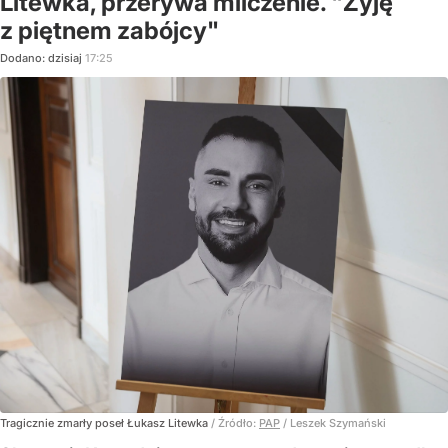
Litewka, przerywa milczenie. "Żyję
z piętnem zabójcy"
Dodano:
dzisiaj
17:25
Tragicznie zmarły poseł Łukasz Litewka
/ Źródło:
PAP
/
Leszek Szymański