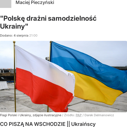
Maciej Pieczyński
"Polskę drażni samodzielność
Ukrainy"
Dodano:
4
sierpnia
21:00
Flagi Polski i Ukrainy, zdjęcie ilustracyjne
/ Źródło:
PAP
/
Darek Delmanowicz
CO PISZĄ NA WSCHODZIE || Ukraińscy