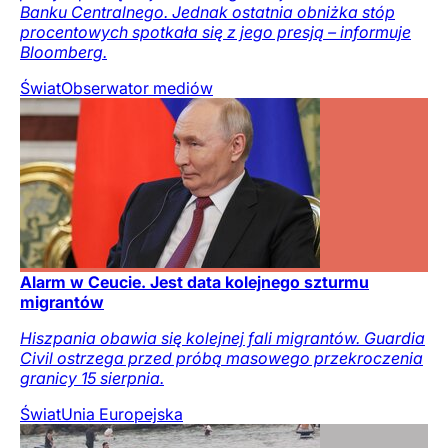
Banku Centralnego. Jednak ostatnia obniżka stóp
procentowych spotkała się z jego presją – informuje
Bloomberg.
Świat
Obserwator mediów
Alarm w Ceucie. Jest data kolejnego szturmu
migrantów
Hiszpania obawia się kolejnej fali migrantów. Guardia
Civil ostrzega przed próbą masowego przekroczenia
granicy 15 sierpnia.
Świat
Unia Europejska