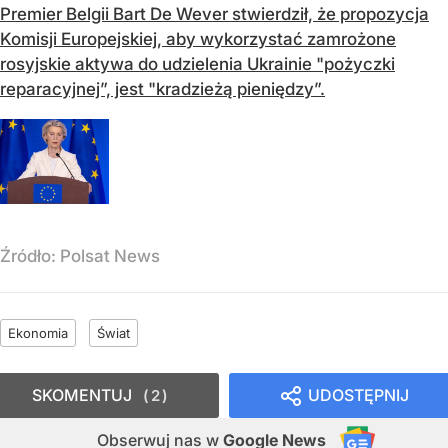
Premier Belgii Bart De Wever stwierdził, że propozycja
Komisji Europejskiej, aby wykorzystać zamrożone
rosyjskie aktywa do udzielenia Ukrainie "pożyczki
reparacyjnej”, jest "kradzieżą pieniędzy”.
Źródło:
Polsat News
Ekonomia
Świat
SKOMENTUJ
UDOSTĘPNIJ
2
Obserwuj nas
w
Google News