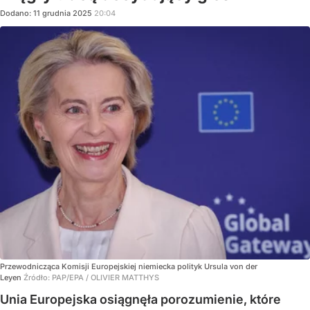
Dodano:
11
grudnia
2025
20:04
Przewodnicząca Komisji Europejskiej niemiecka polityk Ursula von der
Leyen
Źródło:
PAP/EPA
/
OLIVIER MATTHYS
Unia Europejska osiągnęła porozumienie, które