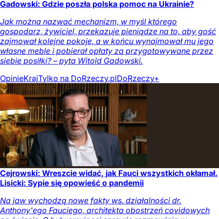
Gadowski: Gdzie poszła polska pomoc na Ukrainie?
Jak można nazwać mechanizm, w myśl którego
gospodarz, żywiciel, przekazuje pieniądze na to, aby gość
zajmował kolejne pokoje, a w końcu wynajmował mu jego
własne meble i pobierał opłaty za przygotowywane przez
siebie posiłki? – pyta Witold Gadowski.
Opinie
Kraj
Tylko na DoRzeczy.pl
DoRzeczy+
Cejrowski: Wreszcie widać, jak Fauci wszystkich okłamał.
Lisicki: Sypie się opowieść o pandemii
Na jaw wychodzą nowe fakty ws. działalności dr.
Anthony'ego Fauciego, architekta obostrzeń covidowych