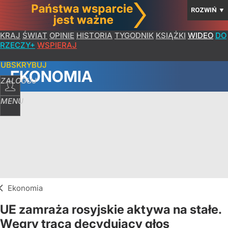
ROZWIŃ
▼
KRAJ
ŚWIAT
OPINIE
HISTORIA
TYGODNIK
KSIĄŻKI
WIDEO
DO
RZECZY+
WSPIERAJ
SUBSKRYBUJ
EKONOMIA
ZALOGUJ
MENU
Ekonomia
UE zamraża rosyjskie aktywa na stałe.
Węgry tracą decydujący głos