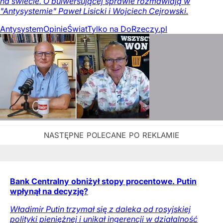
na świecie. O bulwersującej sprawie rozmawiają w
"Antysystemie" Paweł Lisicki i Wojciech Cejrowski.
Antysystem
Opinie
Świat
Tylko na DoRzeczy.pl
Bank Centralny obniżył stopy procentowe. Putin
wpłynął na decyzję?
Władimir Putin trzymał się z daleka od rosyjskiej
polityki pieniężnej i unikał ingerencji w działalność