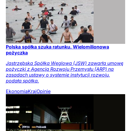
Polska spółka szuka ratunku. Wielomilionowa
pożyczka
Jastrzębska Spółka Węglowa (JSW) zawarła umowę
pożyczki z Agencją Rozwoju Przemysłu (ARP) na
zasadach ustawy o systemie instytucji rozwoju,
podała spółka.
Ekonomia
Kraj
Opinie