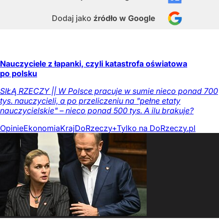
Dodaj jako
źródło w Google
Nauczyciele z łapanki, czyli katastrofa oświatowa
po polsku
SIŁĄ RZECZY || W Polsce pracuje w sumie nieco ponad 700
tys. nauczycieli, a po przeliczeniu na "pełne etaty
nauczycielskie" – nieco ponad 500 tys. A ilu brakuje?
Opinie
Ekonomia
Kraj
DoRzeczy+
Tylko na DoRzeczy.pl