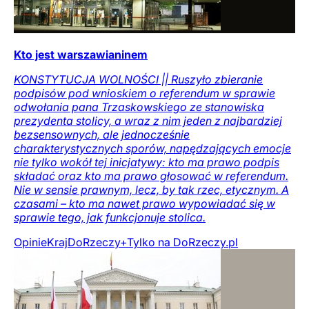
Kto jest warszawianinem
KONSTYTUCJA WOLNOŚCI || Ruszyło zbieranie
podpisów pod wnioskiem o referendum w sprawie
odwołania pana Trzaskowskiego ze stanowiska
prezydenta stolicy, a wraz z nim jeden z najbardziej
bezsensownych, ale jednocześnie
charakterystycznych sporów, napędzających emocje
nie tylko wokół tej inicjatywy: kto ma prawo podpis
składać oraz kto ma prawo głosować w referendum.
Nie w sensie prawnym, lecz, by tak rzec, etycznym. A
czasami – kto ma nawet prawo wypowiadać się w
sprawie tego, jak funkcjonuje stolica.
Opinie
Kraj
DoRzeczy+
Tylko na DoRzeczy.pl