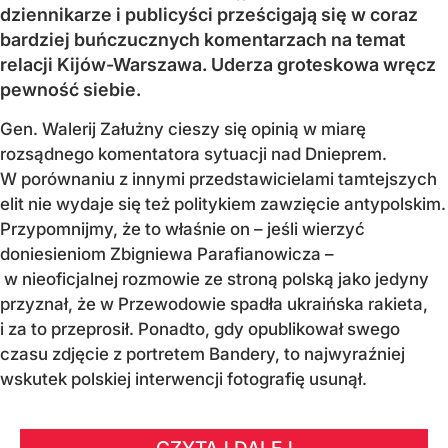
dziennikarze i publicyści prześcigają się w coraz
bardziej buńczucznych komentarzach na temat
relacji Kijów-Warszawa. Uderza groteskowa wręcz
pewność siebie.
Gen. Walerij Załużny cieszy się opinią w miarę
rozsądnego komentatora sytuacji nad Dnieprem.
W porównaniu z innymi przedstawicielami tamtejszych
elit nie wydaje się też politykiem zawzięcie antypolskim.
Przypomnijmy, że to właśnie on – jeśli wierzyć
doniesieniom Zbigniewa Parafianowicza –
w nieoficjalnej rozmowie ze stroną polską jako jedyny
przyznał, że w Przewodowie spadła ukraińska rakieta,
i za to przeprosił. Ponadto, gdy opublikował swego
czasu zdjęcie z portretem Bandery, to najwyraźniej
wskutek polskiej interwencji fotografię usunął.