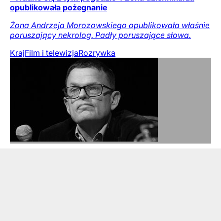
opublikowała pożegnanie
Żona Andrzeja Morozowskiego opublikowała właśnie
poruszający nekrolog. Padły poruszające słowa.
Kraj
Film i telewizja
Rozrywka