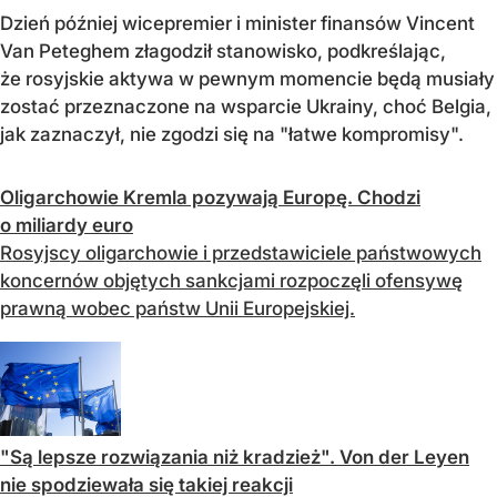
Dzień później wicepremier i minister finansów Vincent
Van Peteghem złagodził stanowisko, podkreślając,
że rosyjskie aktywa w pewnym momencie będą musiały
zostać przeznaczone na wsparcie Ukrainy, choć Belgia,
jak zaznaczył, nie zgodzi się na "łatwe kompromisy".
Oligarchowie Kremla pozywają Europę. Chodzi
o miliardy euro
Rosyjscy oligarchowie i przedstawiciele państwowych
koncernów objętych sankcjami rozpoczęli ofensywę
prawną wobec państw Unii Europejskiej.
"Są lepsze rozwiązania niż kradzież". Von der Leyen
nie spodziewała się takiej reakcji