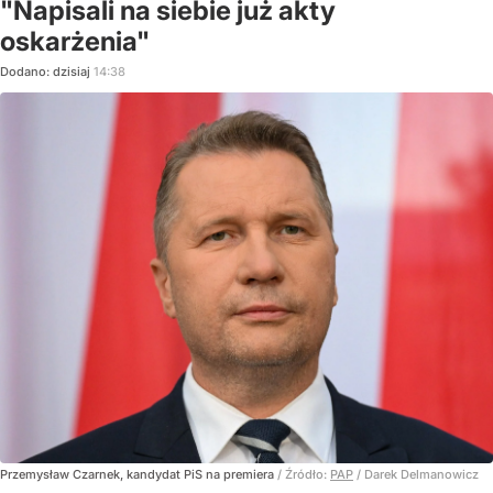
"Napisali na siebie już akty
oskarżenia"
Dodano:
dzisiaj
14:38
Przemysław Czarnek, kandydat PiS na premiera
/ Źródło:
PAP
/
Darek Delmanowicz