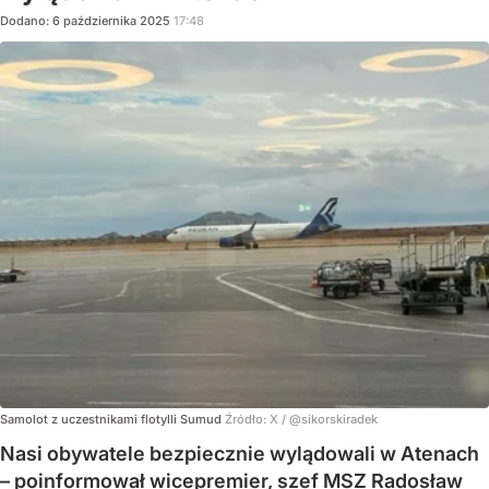
Dodano:
6
października
2025
17:48
Samolot z uczestnikami flotylli Sumud
Źródło:
X
/
@sikorskiradek
Nasi obywatele bezpiecznie wylądowali w Atenach
– poinformował wicepremier, szef MSZ Radosław