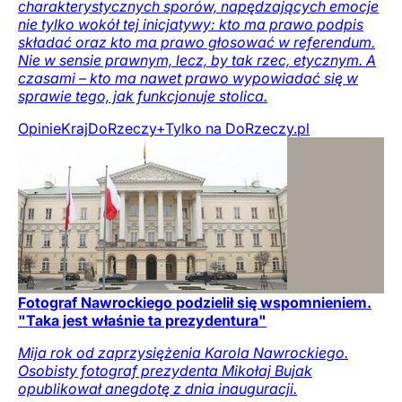
charakterystycznych sporów, napędzających emocje
nie tylko wokół tej inicjatywy: kto ma prawo podpis
składać oraz kto ma prawo głosować w referendum.
Nie w sensie prawnym, lecz, by tak rzec, etycznym. A
czasami – kto ma nawet prawo wypowiadać się w
sprawie tego, jak funkcjonuje stolica.
Opinie
Kraj
DoRzeczy+
Tylko na DoRzeczy.pl
Fotograf Nawrockiego podzielił się wspomnieniem.
"Taka jest właśnie ta prezydentura"
Mija rok od zaprzysiężenia Karola Nawrockiego.
Osobisty fotograf prezydenta Mikołaj Bujak
opublikował anegdotę z dnia inauguracji.