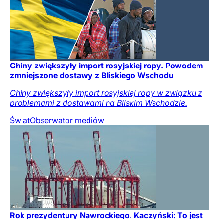
Chiny zwiększyły import rosyjskiej ropy. Powodem
zmniejszone dostawy z Bliskiego Wschodu
Chiny zwiększyły import rosyjskiej ropy w związku z
problemami z dostawami na Bliskim Wschodzie.
Świat
Obserwator mediów
Rok prezydentury Nawrockiego. Kaczyński: To jest