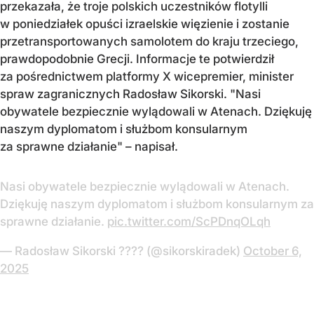
przekazała, że troje polskich uczestników flotylli
w poniedziałek opuści izraelskie więzienie i zostanie
przetransportowanych samolotem do kraju trzeciego,
prawdopodobnie Grecji. Informacje te potwierdził
za pośrednictwem platformy X wicepremier, minister
spraw zagranicznych Radosław Sikorski. "Nasi
obywatele bezpiecznie wylądowali w Atenach. Dziękuję
naszym dyplomatom i służbom konsularnym
za sprawne działanie" – napisał.
Nasi obywatele bezpiecznie wylądowali w Atenach.
Dziękuję naszym dyplomatom i służbom konsularnym za
sprawne działanie.
pic.twitter.com/ScPDnqOLqh
— Radosław Sikorski ???? (@sikorskiradek)
October 6,
2025