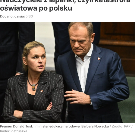
oświatowa po polsku
Dodano:
dzisiaj
5:30
Premier Donald Tusk i minister edukacji narodowej Barbara Nowacka
/ Źródło:
PAP
/
Radek Pietruszka