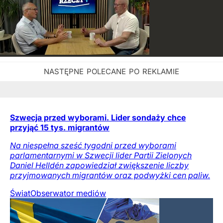
Szwecja przed wyborami. Lider sondaży chce
przyjąć 15 tys. migrantów
Na niespełna sześć tygodni przed wyborami
parlamentarnymi w Szwecji lider Partii Zielonych
Daniel Helldén zapowiedział zwiększenie liczby
przyjmowanych migrantów oraz podwyżki cen paliw.
Świat
Obserwator mediów