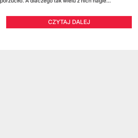
porzuciło. A dlaczego tak wielu z nich nagle...
CZYTAJ DALEJ