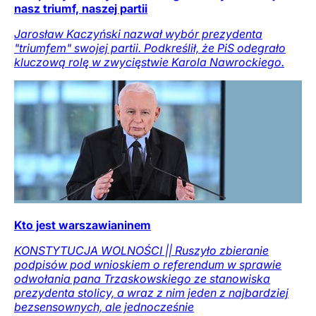
nasz triumf, naszej partii
Jarosław Kaczyński nazwał wybór prezydenta
"triumfem" swojej partii. Podkreślił, że PiS odegrało
kluczową rolę w zwycięstwie Karola Nawrockiego.
Kto jest warszawianinem
KONSTYTUCJA WOLNOŚCI || Ruszyło zbieranie
podpisów pod wnioskiem o referendum w sprawie
odwołania pana Trzaskowskiego ze stanowiska
prezydenta stolicy, a wraz z nim jeden z najbardziej
bezsensownych, ale jednocześnie