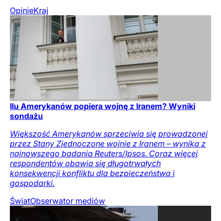
Opinie
Kraj
Ilu Amerykanów popiera wojnę z Iranem? Wyniki
sondażu
Większość Amerykanów sprzeciwia się prowadzonej
przez Stany Zjednoczone wojnie z Iranem – wynika z
najnowszego badania Reuters/Ipsos. Coraz więcej
respondentów obawia się długotrwałych
konsekwencji konfliktu dla bezpieczeństwa i
gospodarki.
Świat
Obserwator mediów