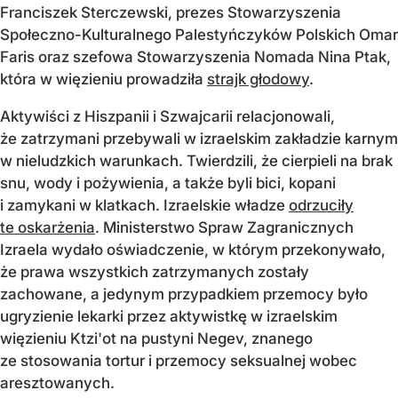
Franciszek Sterczewski, prezes Stowarzyszenia
Społeczno-Kulturalnego Palestyńczyków Polskich Omar
Faris oraz szefowa Stowarzyszenia Nomada Nina Ptak,
która w więzieniu prowadziła
strajk głodowy
.
Aktywiści z Hiszpanii i Szwajcarii relacjonowali,
że zatrzymani przebywali w izraelskim zakładzie karnym
w nieludzkich warunkach. Twierdzili, że cierpieli na brak
snu, wody i pożywienia, a także byli bici, kopani
i zamykani w klatkach. Izraelskie władze
odrzuciły
te oskarżenia
. Ministerstwo Spraw Zagranicznych
Izraela wydało oświadczenie, w którym przekonywało,
że prawa wszystkich zatrzymanych zostały
zachowane, a jedynym przypadkiem przemocy było
ugryzienie lekarki przez aktywistkę w izraelskim
więzieniu Ktzi'ot na pustyni Negev, znanego
ze stosowania tortur i przemocy seksualnej wobec
aresztowanych.