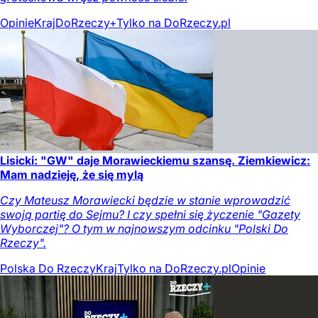
Opinie
Kraj
DoRzeczy+
Tylko na DoRzeczy.pl
Lisicki: "GW" daje Morawieckiemu szansę. Ziemkiewicz:
Mam nadzieję, że się mylą
Czy Mateusz Morawiecki będzie w stanie wprowadzić
swoją partię do Sejmu? I czy spełni się życzenie "Gazety
Wyborczej"? O tym w najnowszym odcinku "Polski Do
Rzeczy".
Polska Do Rzeczy
Kraj
Tylko na DoRzeczy.pl
Opinie