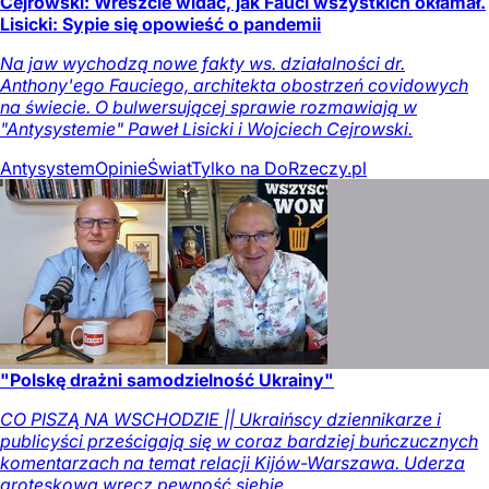
Cejrowski: Wreszcie widać, jak Fauci wszystkich okłamał.
Lisicki: Sypie się opowieść o pandemii
Na jaw wychodzą nowe fakty ws. działalności dr.
Anthony'ego Fauciego, architekta obostrzeń covidowych
na świecie. O bulwersującej sprawie rozmawiają w
"Antysystemie" Paweł Lisicki i Wojciech Cejrowski.
Antysystem
Opinie
Świat
Tylko na DoRzeczy.pl
"Polskę drażni samodzielność Ukrainy"
CO PISZĄ NA WSCHODZIE || Ukraińscy dziennikarze i
publicyści prześcigają się w coraz bardziej buńczucznych
komentarzach na temat relacji Kijów-Warszawa. Uderza
groteskowa wręcz pewność siebie.