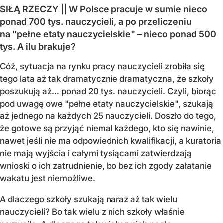
SIŁĄ RZECZY || W Polsce pracuje w sumie nieco
ponad 700 tys. nauczycieli, a po przeliczeniu
na "pełne etaty nauczycielskie" – nieco ponad 500
tys. A ilu brakuje?
Cóż, sytuacja na rynku pracy nauczycieli zrobiła się
tego lata aż tak dramatycznie dramatyczna, że szkoły
poszukują aż… ponad 20 tys. nauczycieli. Czyli, biorąc
pod uwagę owe "pełne etaty nauczycielskie", szukają
aż jednego na każdych 25 nauczycieli. Doszło do tego,
że gotowe są przyjąć niemal każdego, kto się nawinie,
nawet jeśli nie ma odpowiednich kwalifikacji, a kuratoria
nie mają wyjścia i całymi tysiącami zatwierdzają
wnioski o ich zatrudnienie, bo bez ich zgody załatanie
wakatu jest niemożliwe.
A dlaczego szkoły szukają naraz aż tak wielu
nauczycieli? Bo tak wielu z nich szkoły właśnie