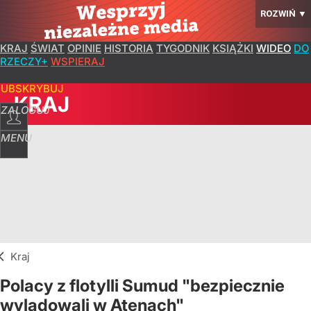
ROZWIŃ
▼
KRAJ
ŚWIAT
OPINIE
HISTORIA
TYGODNIK
KSIĄŻKI
WIDEO
DO
RZECZY+
WSPIERAJ
SUBSKRYBUJ
KRAJ
ZALOGUJ
MENU
Kraj
Polacy z flotylli Sumud "bezpiecznie
wylądowali w Atenach"