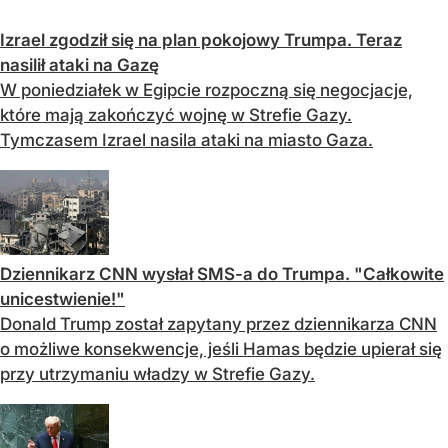
Izrael zgodził się na plan pokojowy Trumpa. Teraz
nasilił ataki na Gazę
W poniedziałek w Egipcie rozpoczną się negocjacje,
które mają zakończyć wojnę w Strefie Gazy.
Tymczasem Izrael nasila ataki na miasto Gaza.
Dziennikarz CNN wysłał SMS-a do Trumpa. "Całkowite
unicestwienie!"
Donald Trump został zapytany przez dziennikarza CNN
o możliwe konsekwencje, jeśli Hamas będzie upierał się
przy utrzymaniu władzy w Strefie Gazy.