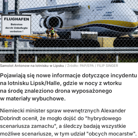
Samolot Antonow na lotnisku w Lipsku
/ Źródło:
PAP/EPA
/
FILIP SINGER
Pojawiają się nowe informacje dotyczące incydentu
na lotnisku Lipsk/Halle, gdzie w nocy z wtorku
na środę znaleziono drona wyposażonego
w materiały wybuchowe.
Niemiecki minister spraw wewnętrznych Alexander
Dobrindt ocenił, że mogło dojść do "hybrydowego
scenariusza zamachu", a śledczy badają wszystkie
możliwe scenariusze, w tym udział "obcych mocarstw".