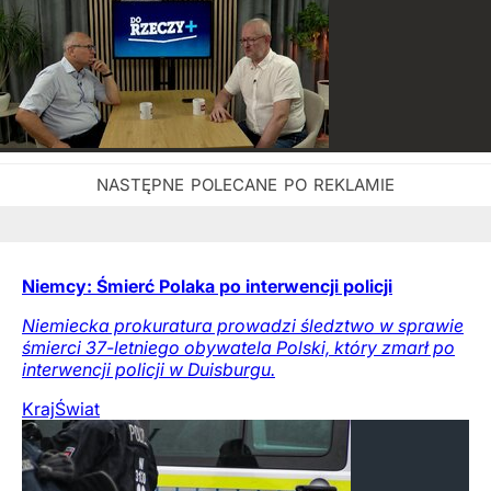
Niemcy: Śmierć Polaka po interwencji policji
Niemiecka prokuratura prowadzi śledztwo w sprawie
śmierci 37-letniego obywatela Polski, który zmarł po
interwencji policji w Duisburgu.
Kraj
Świat