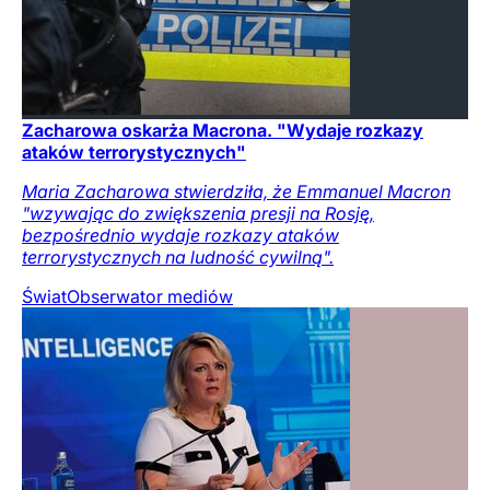
Zacharowa oskarża Macrona. "Wydaje rozkazy
ataków terrorystycznych"
Maria Zacharowa stwierdziła, że Emmanuel Macron
"wzywając do zwiększenia presji na Rosję,
bezpośrednio wydaje rozkazy ataków
terrorystycznych na ludność cywilną".
Świat
Obserwator mediów