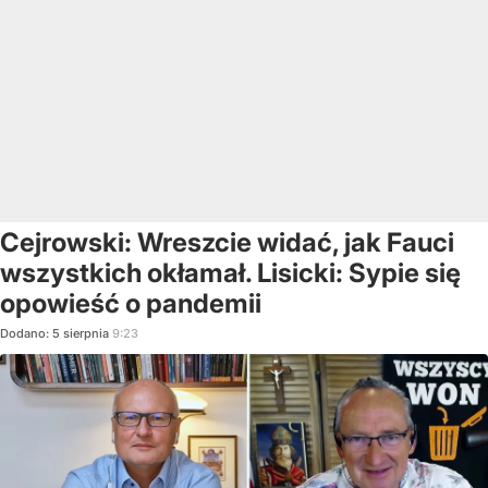
Cejrowski: Wreszcie widać, jak Fauci
wszystkich okłamał. Lisicki: Sypie się
opowieść o pandemii
Dodano:
5
sierpnia
9:23