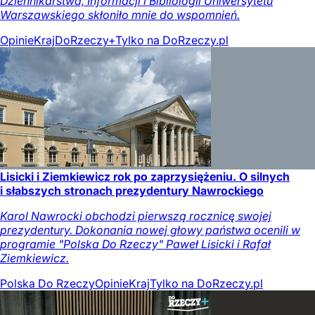
Dziennikarstwa, Informacji i Bibliologii Uniwersytetu
Warszawskiego skłoniło mnie do wspomnień.
Opinie
Kraj
DoRzeczy+
Tylko na DoRzeczy.pl
Lisicki i Ziemkiewicz rok po zaprzysiężeniu. O silnych
i słabszych stronach prezydentury Nawrockiego
Karol Nawrocki obchodzi pierwszą rocznicę swojej
prezydentury. Dokonania nowej głowy państwa ocenili w
programie "Polska Do Rzeczy" Paweł Lisicki i Rafał
Ziemkiewicz.
Polska Do Rzeczy
Opinie
Kraj
Tylko na DoRzeczy.pl