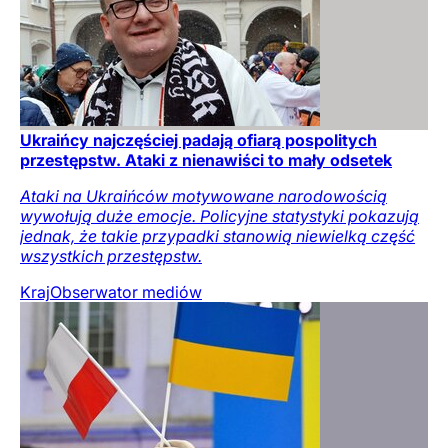
Ukraińcy najczęściej padają ofiarą pospolitych
przestępstw. Ataki z nienawiści to mały odsetek
Ataki na Ukraińców motywowane narodowością
wywołują duże emocje. Policyjne statystyki pokazują
jednak, że takie przypadki stanowią niewielką część
wszystkich przestępstw.
Kraj
Obserwator mediów