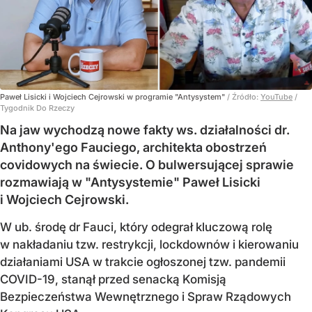
Paweł Lisicki i Wojciech Cejrowski w programie "Antysystem"
/ Źródło:
YouTube
/
Tygodnik Do Rzeczy
Na jaw wychodzą nowe fakty ws. działalności dr.
Anthony'ego Fauciego, architekta obostrzeń
covidowych na świecie. O bulwersującej sprawie
rozmawiają w "Antysystemie" Paweł Lisicki
i Wojciech Cejrowski.
W ub. środę dr Fauci, który odegrał kluczową rolę
w nakładaniu tzw. restrykcji, lockdownów i kierowaniu
działaniami USA w trakcie ogłoszonej tzw. pandemii
COVID-19, stanął przed senacką Komisją
Bezpieczeństwa Wewnętrznego i Spraw Rządowych