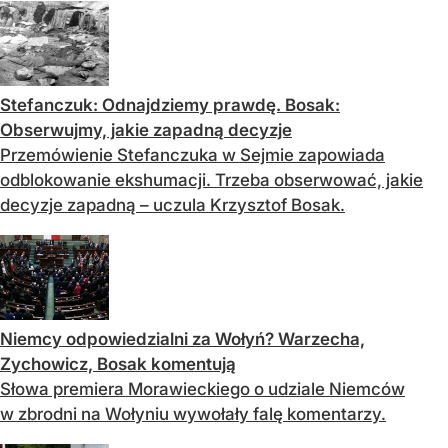
Stefanczuk: Odnajdziemy prawdę. Bosak:
Obserwujmy, jakie zapadną decyzje
Przemówienie Stefanczuka w Sejmie zapowiada
odblokowanie ekshumacji. Trzeba obserwować, jakie
decyzje zapadną – uczula Krzysztof Bosak.
Niemcy odpowiedzialni za Wołyń? Warzecha,
Zychowicz, Bosak komentują
Słowa premiera Morawieckiego o udziale Niemców
w zbrodni na Wołyniu wywołały falę komentarzy.