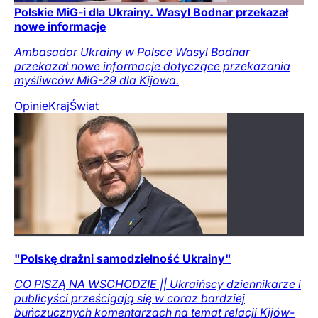
Polskie MiG-i dla Ukrainy. Wasyl Bodnar przekazał
nowe informacje
Ambasador Ukrainy w Polsce Wasyl Bodnar
przekazał nowe informacje dotyczące przekazania
myśliwców MiG-29 dla Kijowa.
Opinie
Kraj
Świat
"Polskę drażni samodzielność Ukrainy"
CO PISZĄ NA WSCHODZIE || Ukraińscy dziennikarze i
publicyści prześcigają się w coraz bardziej
buńczucznych komentarzach na temat relacji Kijów-