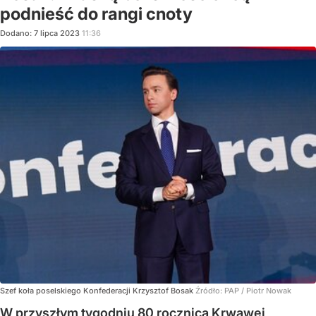
podnieść do rangi cnoty
Dodano:
7
lipca
2023
11:36
Szef koła poselskiego Konfederacji Krzysztof Bosak
Źródło:
PAP
/
Piotr Nowak
W przyszłym tygodniu 80 rocznica Krwawej