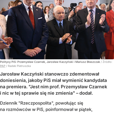
Politycy PiS: Przemysław Czarnek, Jarosław Kaczyński i Mariusz Błaszczak
/ Źródło:
PAP
/
Radek Pietruszka
Jarosław Kaczyński stanowczo zdementował
doniesienia, jakoby PiS miał wymienić kandydata
na premiera. "Jest nim prof. Przemysław Czarnek
i nic w tej sprawie się nie zmienia" – dodał.
Dziennik "Rzeczpospolita", powołując się
na rozmówców w PiS, poinformował w piątek,