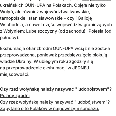
ukraińskich OUN-UPA
na Polakach. Objęła nie tylko
Wołyń, ale również województwa lwowskie,
tarnopolskie i stanisławowskie – czyli Galicję
Wschodnią, a nawet część województw graniczących
z Wołyniem: Lubelszczyzny (od zachodu) i Polesia (od
północy).
Ekshumacja ofiar zbrodni OUN-UPA wciąż nie została
przeprowadzona, ponieważ przedsięwzięcie blokują
władze Ukrainy. W ubiegłym roku zgodziły się
na
przeprowadzenie ekshumacji
w
JEDNEJ
miejscowości.
Czy rzeź wołyńską należy nazywać "ludobójstwem"?
Polacy zgodni
Czy rzeź wołyńską należy nazywać "ludobójstwem"?
Zapytano o to Polaków w najnowszym sondażu.