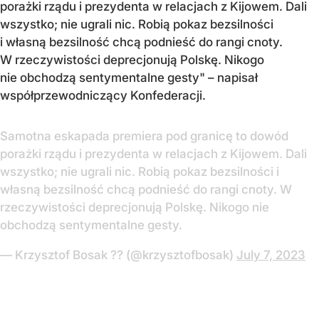
porażki rządu i prezydenta w relacjach z Kijowem. Dali
wszystko; nie ugrali nic. Robią pokaz bezsilności
i własną bezsilność chcą podnieść do rangi cnoty.
W rzeczywistości deprecjonują Polskę. Nikogo
nie obchodzą sentymentalne gesty" – napisał
współprzewodniczący Konfederacji.
Samotna eskapada premiera pod granicę to dowód
porażki rządu i prezydenta w relacjach z Kijowem. Dali
wszystko; nie ugrali nic. Robią pokaz bezsilności i
własną bezsilność chcą podnieść do rangi cnoty. W
rzeczywistości deprecjonują Polskę. Nikogo nie
obchodzą sentymentalne gesty.
— Krzysztof Bosak ?? (@krzysztofbosak)
July 7, 2023