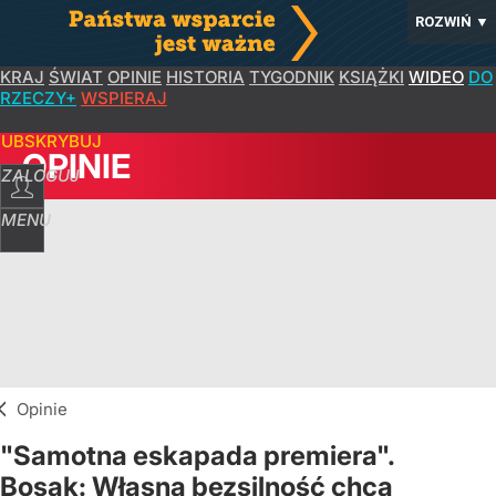
ROZWIŃ
▼
KRAJ
ŚWIAT
OPINIE
HISTORIA
TYGODNIK
KSIĄŻKI
WIDEO
DO
RZECZY+
WSPIERAJ
SUBSKRYBUJ
OPINIE
ZALOGUJ
MENU
Opinie
"Samotna eskapada premiera".
Bosak: Własną bezsilność chcą