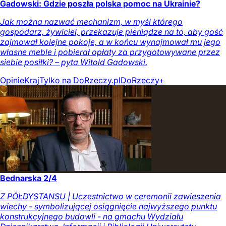
Gadowski: Gdzie poszła polska pomoc na Ukrainie?
Jak można nazwać mechanizm, w myśl którego
gospodarz, żywiciel, przekazuje pieniądze na to, aby gość
zajmował kolejne pokoje, a w końcu wynajmował mu jego
własne meble i pobierał opłaty za przygotowywane przez
siebie posiłki? – pyta Witold Gadowski.
Opinie
Kraj
Tylko na DoRzeczy.pl
DoRzeczy+
Bednarska 2/4
Z PÓŁDYSTANSU | Uczestnictwo w ceremonii zawieszenia
wiechy - symbolizującej osiągnięcie najwyższego punktu
konstrukcyjnego budowli - na gmachu Wydziału