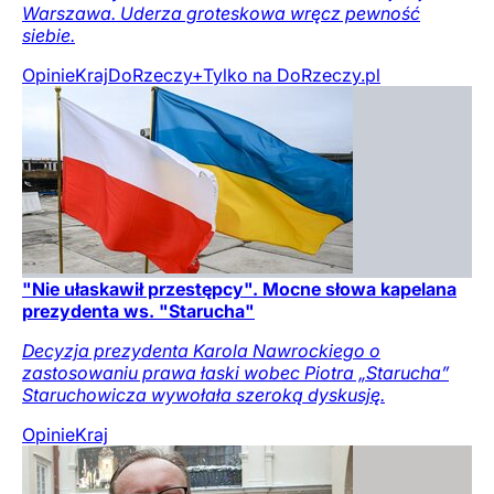
Warszawa. Uderza groteskowa wręcz pewność
siebie.
Opinie
Kraj
DoRzeczy+
Tylko na DoRzeczy.pl
"Nie ułaskawił przestępcy". Mocne słowa kapelana
prezydenta ws. "Starucha"
Decyzja prezydenta Karola Nawrockiego o
zastosowaniu prawa łaski wobec Piotra „Starucha”
Staruchowicza wywołała szeroką dyskusję.
Opinie
Kraj