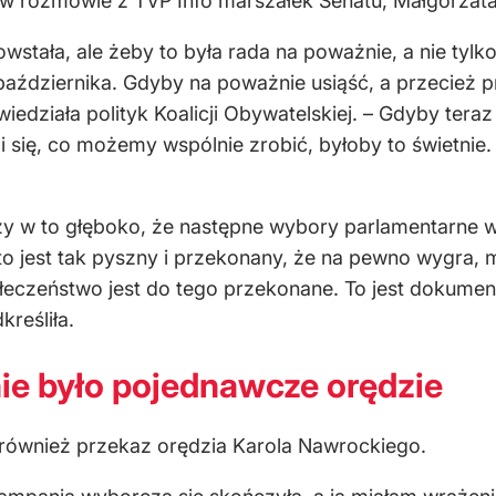
 w rozmowie z TVP Info marszałek Senatu, Małgorzat
owstała, ale żeby to była rada na poważnie, a nie tyl
 października. Gdyby na poważnie usiąść, a przecież prz
owiedziała polityk Koalicji Obywatelskiej. – Gdyby tera
i się, co możemy wspólnie zrobić, byłoby to świetnie.
rzy w to głęboko, że następne wybory parlamentarne w
, kto jest tak pyszny i przekonany, że na pewno wygra
ołeczeństwo jest do tego przekonane. To jest dokumen
reśliła.
ie było pojednawcze orędzie
również przekaz orędzia Karola Nawrockiego.