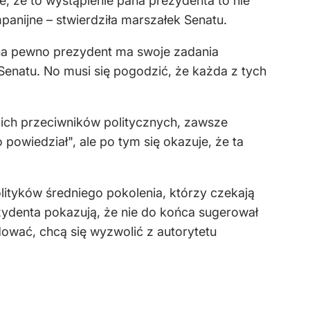
, że to wystąpienie pana prezydenta to nie
mpanijne – stwierdziła marszałek Senatu.
e na pewno prezydent ma swoje zadania
Senatu. No musi się pogodzić, że każda z tych
woich przeciwników politycznych, zawsze
 powiedział", ale po tym się okazuje, że ta
olityków średniego pokolenia, którzy czekają
zydenta pokazują, że nie do końca sugerował
ować, chcą się wyzwolić z autorytetu