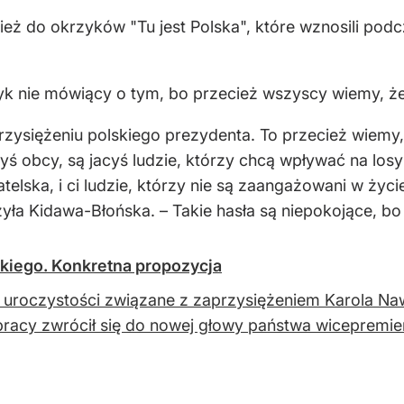
ież do okrzyków "Tu jest Polska", które wznosili pod
zyk nie mówiący o tym, bo przecież wszyscy wiemy, że 
rzysiężeniu polskiego prezydenta. To przecież wiemy,
acyś obcy, są jacyś ludzie, którzy chcą wpływać na los
telska, i ci ludzie, którzy nie są zaangażowani w życ
zyła Kidawa-Błońska. – Takie hasła są niepokojące, bo
kiego. Konkretna propozycja
 uroczystości związane z zaprzysiężeniem Karola Na
racy zwrócił się do nowej głowy państwa wicepremie