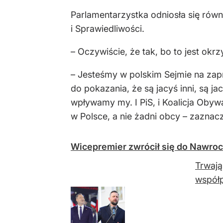
Parlamentarzystka odniosła się równ
i Sprawiedliwości.
– Oczywiście, że tak, bo to jest okr
– Jesteśmy w polskim Sejmie na zap
do pokazania, że są jacyś inni, są j
wpływamy my. I PiS, i Koalicja Obywa
w Polsce, a nie żadni obcy – zaznac
Wicepremier zwrócił się do Nawroc
Trwają
współp