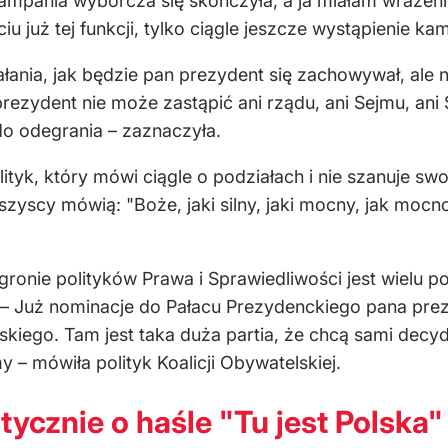
mpania wyborcza się skończyła, a ja miałam wrażenie
u już tej funkcji, tylko ciągle jeszcze wystąpienie ka
ałania, jak będzie pan prezydent się zachowywał, al
ezydent nie może zastąpić ani rządu, ani Sejmu, ani 
ę do odegrania – zaznaczyła.
lityk, który mówi ciągle o podziałach i nie szanuje s
zyscy mówią: "Boże, jaki silny, jaki mocny, jak mocno
.
gronie polityków Prawa i Sprawiedliwości jest wielu p
. – Już nominacje do Pałacu Prezydenckiego pana pre
kiego. Tam jest taka duża partia, że chcą sami decyd
– mówiła polityk Koalicji Obywatelskiej.
ycznie o haśle "Tu jest Polska"