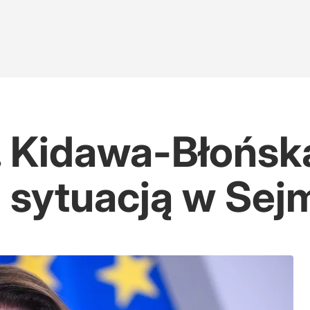
. Kidawa-Błońsk
sytuacją w Sej