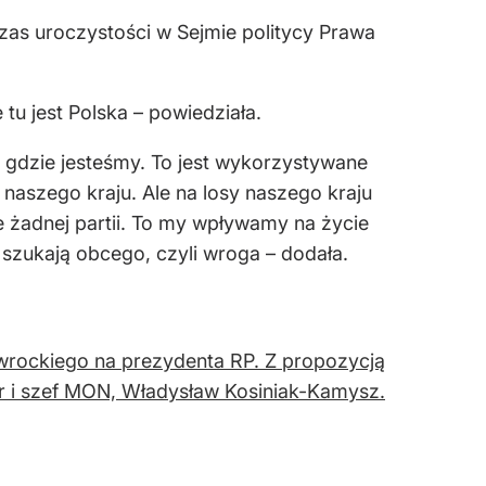
czas uroczystości w Sejmie politycy Prawa
tu jest Polska – powiedziała.
 gdzie jesteśmy. To jest wykorzystywane
y naszego kraju. Ale na losy naszego kraju
ie żadnej partii. To my wpływamy na życie
 szukają obcego, czyli wroga – dodała.
wrockiego na prezydenta RP. Z propozycją
r i szef MON, Władysław Kosiniak-Kamysz.