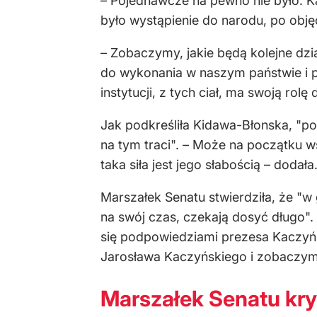
– Pojednawcze na pewno nie było. Ka
było wystąpienie do narodu, po objęci
– Zobaczymy, jakie będą kolejne dzi
do wykonania w naszym państwie i pr
instytucji, z tych ciał, ma swoją rol
Jak podkreśliła Kidawa-Błonska, "po
na tym traci". – Może na początku ws
taka siła jest jego słabością – dodała
Marszałek Senatu stwierdziła, że "w 
na swój czas, czekają dosyć długo"
się podpowiedziami prezesa Kaczyńs
Jarosława Kaczyńskiego i zobaczymy 
Marszałek Senatu kryt