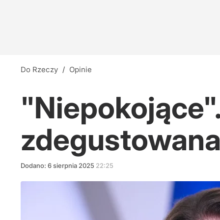
Do Rzeczy
/
Opinie
"Niepokojące"
zdegustowana 
Dodano:
6
sierpnia
2025
22:25