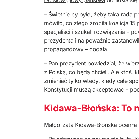
Do słów głowy państwa
odniosła się
– Świetnie by było, żeby taka rada p
mówiło, co złego zrobiła koalicja 15
specjaliści i szukali rozwiązania – p
prezydenta i na poważnie zastanowil
propagandowy – dodała.
– Pan prezydent powiedział, że wie
z Polską, co będą chcieli. Ale ktoś
zmieniać tylko wtedy, kiedy całe sp
Konstytucji muszą akceptować – podk
Kidawa-Błońska: To n
Małgorzata Kidawa-Błońska oceniła 