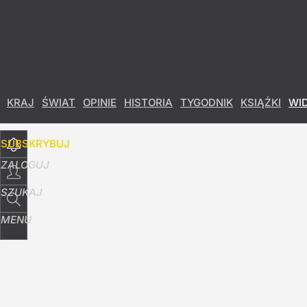
Udostępnij
63
Skomentuj
KRAJ
ŚWIAT
OPINIE
HISTORIA
TYGODNIK
KSIĄŻKI
WI
SUBSKRYBUJ
ZALOGUJ
SZUKAJ
MENU