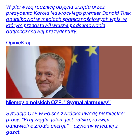
W pierwszą rocznicę objęcia urzędu przez
prezydenta Karola Nawrockiego premier Donald Tusk
opublikował w mediach społecznościowych wpis, w
którym przedstawił własne podsumowanie
dotychczasowej prezydentury.
Opinie
Kraj
Niemcy o polskich OZE. "Sygnał alarmowy"
Sytuacja OZE w Polsce zwróciła uwagę niemieckiej
prasy. "Kraj węgla, jakim jest Polska, rozwija
odnawialne źródła energii" – czytamy w jednej z
gazet.