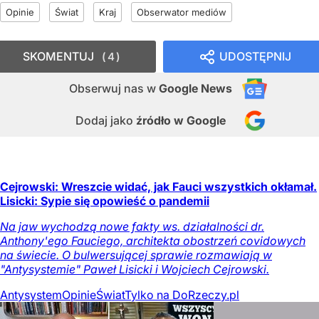
Opinie
Świat
Kraj
Obserwator mediów
SKOMENTUJ
UDOSTĘPNIJ
4
Obserwuj nas
w
Google News
Dodaj jako
źródło w Google
Cejrowski: Wreszcie widać, jak Fauci wszystkich okłamał.
Lisicki: Sypie się opowieść o pandemii
Na jaw wychodzą nowe fakty ws. działalności dr.
Anthony'ego Fauciego, architekta obostrzeń covidowych
na świecie. O bulwersującej sprawie rozmawiają w
"Antysystemie" Paweł Lisicki i Wojciech Cejrowski.
Antysystem
Opinie
Świat
Tylko na DoRzeczy.pl