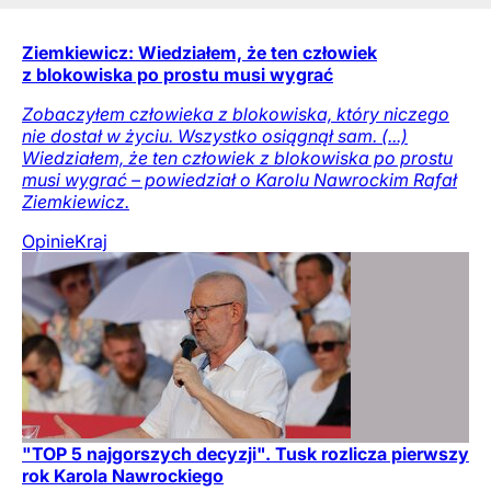
Ziemkiewicz: Wiedziałem, że ten człowiek
z blokowiska po prostu musi wygrać
Zobaczyłem człowieka z blokowiska, który niczego
nie dostał w życiu. Wszystko osiągnął sam. (...)
Wiedziałem, że ten człowiek z blokowiska po prostu
musi wygrać – powiedział o Karolu Nawrockim Rafał
Ziemkiewicz.
Opinie
Kraj
"TOP 5 najgorszych decyzji". Tusk rozlicza pierwszy
rok Karola Nawrockiego