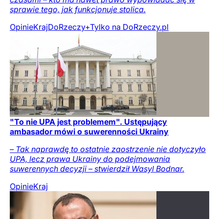
sprawie tego, jak funkcjonuje stolica.
Opinie
Kraj
DoRzeczy+
Tylko na DoRzeczy.pl
"To nie UPA jest problemem". Ustępujący
ambasador mówi o suwerenności Ukrainy
– Tak naprawdę to ostatnie zaostrzenie nie dotyczyło
UPA, lecz prawa Ukrainy do podejmowania
suwerennych decyzji – stwierdził Wasyl Bodnar.
Opinie
Kraj