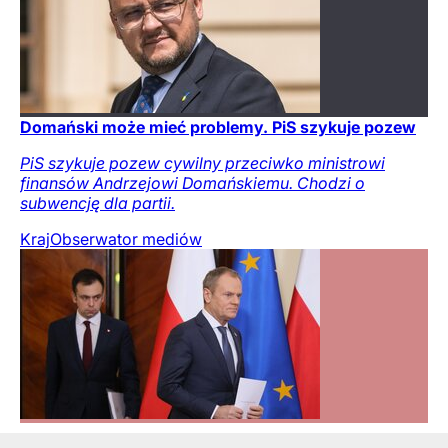
Domański może mieć problemy. PiS szykuje pozew
PiS szykuje pozew cywilny przeciwko ministrowi
finansów Andrzejowi Domańskiemu. Chodzi o
subwencję dla partii.
Kraj
Obserwator mediów