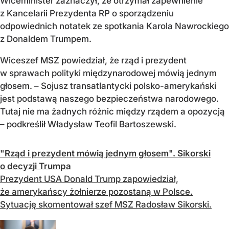
Wiceminister zaznaczył, że otrzymał zapewnienie
z Kancelarii Prezydenta RP o sporządzeniu
odpowiednich notatek ze spotkania Karola Nawrockiego
z Donaldem Trumpem.
Wiceszef MSZ powiedział, że rząd i prezydent
w sprawach polityki międzynarodowej mówią jednym
głosem. – Sojusz transatlantycki polsko-amerykański
jest podstawą naszego bezpieczeństwa narodowego.
Tutaj nie ma żadnych różnic między rządem a opozycją
– podkreślił Władysław Teofil Bartoszewski.
"Rząd i prezydent mówią jednym głosem". Sikorski
o decyzji Trumpa
Prezydent USA Donald Trump zapowiedział,
że amerykańscy żołnierze pozostaną w Polsce.
Sytuację skomentował szef MSZ Radosław Sikorski.