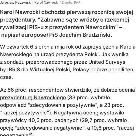
Jarosław Kaczyński i Karol Nawrocki
/ Źródło:
PAP
Karol Nawrocki obchodzi pierwszą rocznicę swojej
prezydentury. "Zabawne są te wróżby o rzekomej
rywalizacji PiS-u z prezydentem Nawrockim" –
napisał europoseł PiS Joachim Brudziński.
W czwartek 6 sierpnia mija rok od zaprzysiężenia Karola
Nawrockiego na urząd prezydenta Polski. Jak wynika
z sondażu przeprowadzonego przez United Surveys
by IBRiS dla Wirtualnej Polski, Polacy dobrze ocenili ten
czas.
Aż 56 proc. respondentów stwierdziło, że
dobrze ocenia
prezydenturę Nawrockiego
(33 proc. wybrało
odpowiedź "zdecydowanie pozytywnie", a 23 proc.
"raczej pozytywnie"). Negatywną ocenę wystawiło
przywódcy 40,5 proc. badanych (29,7 proc. wybrało
opcję "zdecydowanie negatywnie", a 10,8 proc. "raczej
negatywnie").