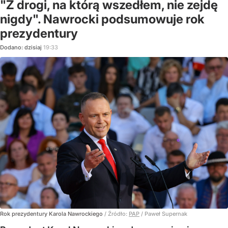
"Z drogi, na którą wszedłem, nie zejdę
nigdy". Nawrocki podsumowuje rok
prezydentury
Dodano:
dzisiaj
19:33
Rok prezydentury Karola Nawrockiego
/ Źródło:
PAP
/
Paweł Supernak