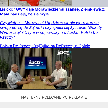
Lisicki: "GW" daje Morawieckiemu szansę. Ziemkiewicz:
Mam nadzieję, że się mylą
Czy Mateusz Morawiecki będzie w stanie wprowadzić
swoją partię do Sejmu? I czy spełni się życzenie "Gazety
Wyborczej"? O tym w najnowszym odcinku "Polski Do
Rzeczy".
Polska Do Rzeczy
Kraj
Tylko na DoRzeczy.pl
Opinie