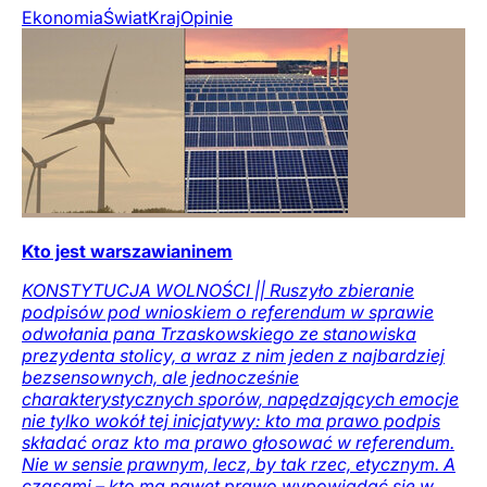
Ekonomia
Świat
Kraj
Opinie
Kto jest warszawianinem
KONSTYTUCJA WOLNOŚCI || Ruszyło zbieranie
podpisów pod wnioskiem o referendum w sprawie
odwołania pana Trzaskowskiego ze stanowiska
prezydenta stolicy, a wraz z nim jeden z najbardziej
bezsensownych, ale jednocześnie
charakterystycznych sporów, napędzających emocje
nie tylko wokół tej inicjatywy: kto ma prawo podpis
składać oraz kto ma prawo głosować w referendum.
Nie w sensie prawnym, lecz, by tak rzec, etycznym. A
czasami – kto ma nawet prawo wypowiadać się w