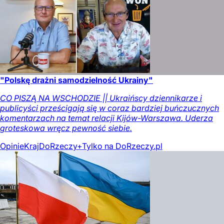
"Polskę drażni samodzielność Ukrainy"
CO PISZĄ NA WSCHODZIE || Ukraińscy dziennikarze i
publicyści prześcigają się w coraz bardziej buńczucznych
komentarzach na temat relacji Kijów-Warszawa. Uderza
groteskowa wręcz pewność siebie.
Opinie
Kraj
DoRzeczy+
Tylko na DoRzeczy.pl