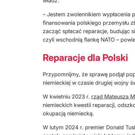
władz.
– Jestem zwolennikiem wypłacenia p
finansowania polskiego przemysłu zbr
zacząć spłacać reparacje, budując s
czyli wschodnią flankę NATO – powie
Reparacje dla Polski
Przypomnijmy, że sprawę podjął popr
niemieckiej w czasie drugiej wojny 
W kwietniu 2023 r.
rząd Mateusza M
niemieckich kwestii reparacji, odsz
okupacją niemiecką.
W lutym 2024 r. premier Donald Tusk