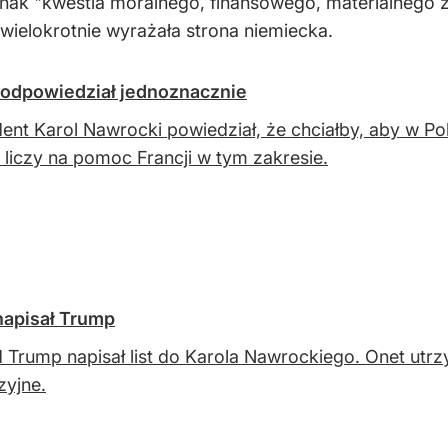
ednak "kwestia moralnego, finansowego, materialnego 
 wielokrotnie wyrażała strona niemiecka.
odpowiedział jednoznacznie
ent Karol Nawrocki powiedział, że chciałby, aby w P
k liczy na pomoc Francji w tym zakresie.
 napisał Trump
 Trump napisał list do Karola Nawrockiego. Onet utr
zyjne.