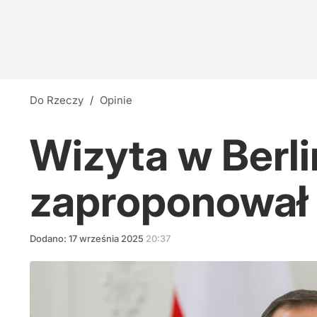
Do Rzeczy
/
Opinie
Wizyta w Berli
zaproponował
Dodano:
17
września
2025
20:37