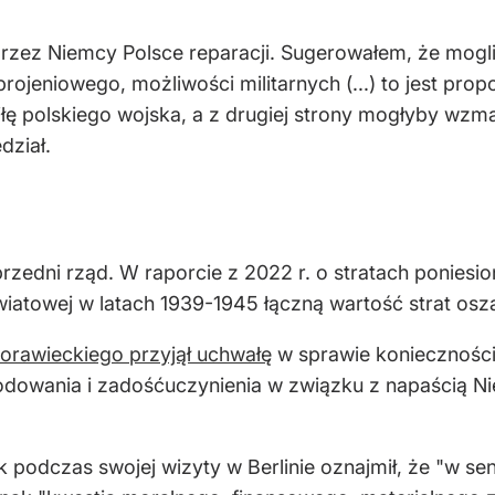
rzez Niemcy Polsce reparacji. Sugerowałem, że mogl
ojeniowego, możliwości militarnych (...) to jest pro
iłę polskiego wojska, a z drugiej strony mogłyby wz
dział.
zedni rząd. W raporcie z 2022 r. o stratach poniesion
światowej w latach 1939-1945 łączną wartość strat os
orawieckiego przyjął uchwałę
w sprawie konieczności
kodowania i zadośćuczynienia w związku z napaścią Ni
 podczas swojej wizyty w Berlinie oznajmił, że "w se