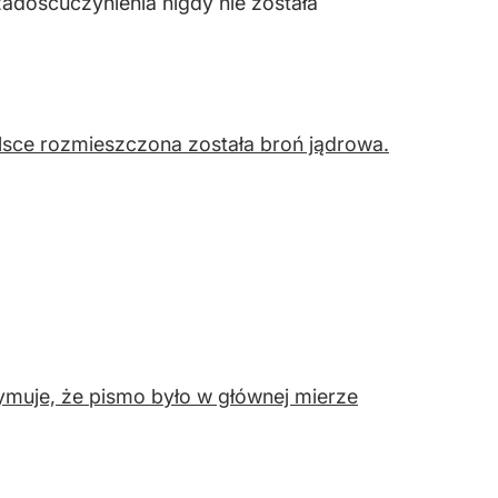
zadośćuczynienia nigdy nie została
olsce rozmieszczona została broń jądrowa.
zymuje, że pismo było w głównej mierze