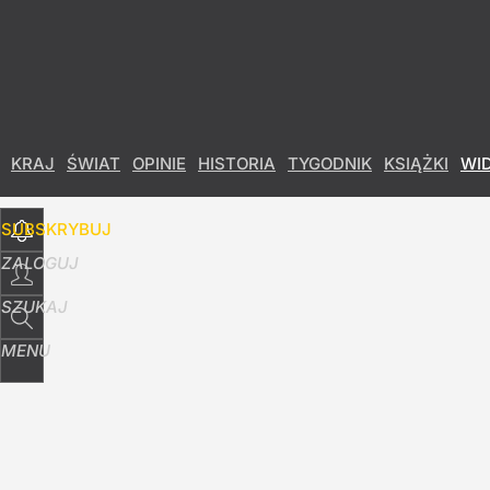
Udostępnij
5
Skomentuj
KRAJ
ŚWIAT
OPINIE
HISTORIA
TYGODNIK
KSIĄŻKI
WI
SUBSKRYBUJ
ZALOGUJ
SZUKAJ
MENU