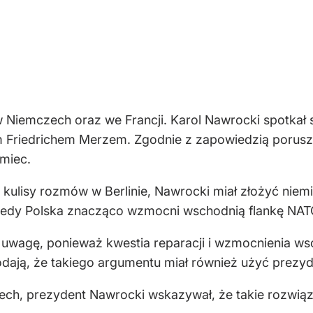
 Niemczech oraz we Francji. Karol Nawrocki spotkał s
 Friedrichem Merzem. Zgodnie z zapowiedzią poruszył
emiec.
cy kulisy rozmów w Berlinie, Nawrocki miał złożyć ni
wtedy Polska znacząco wzmocni wschodnią flankę NAT
 uwagę, ponieważ kwestia reparacji i wzmocnienia wsc
odają, że takiego argumentu miał również użyć prezyd
ech, prezydent Nawrocki wskazywał, że takie rozwiąz