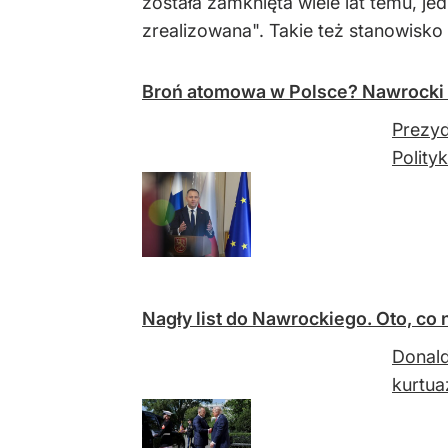
została zamknięta wiele lat temu, j
zrealizowana". Takie też stanowisko
Broń atomowa w Polsce? Nawrocki 
Prezyd
Polity
Nagły list do Nawrockiego. Oto, co
Donald
kurtua