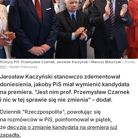
Politycy PiS: Przemysław Czarnek, Jarosław Kaczyński i Mariusz Błaszczak
/ Źródło:
PAP
/
Radek Pietruszka
Jarosław Kaczyński stanowczo zdementował
doniesienia, jakoby PiS miał wymienić kandydata
na premiera. "Jest nim prof. Przemysław Czarnek
i nic w tej sprawie się nie zmienia" – dodał.
Dziennik "Rzeczpospolita", powołując się
na rozmówców w PiS, poinformował w piątek,
że
decyzja o zmianie kandydata na premiera już
zapadła.