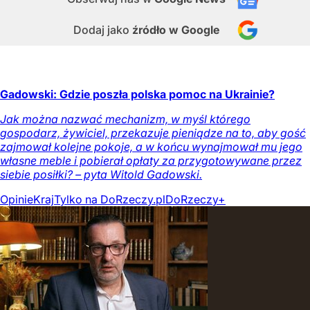
Dodaj jako
źródło w Google
Gadowski: Gdzie poszła polska pomoc na Ukrainie?
Jak można nazwać mechanizm, w myśl którego
gospodarz, żywiciel, przekazuje pieniądze na to, aby gość
zajmował kolejne pokoje, a w końcu wynajmował mu jego
własne meble i pobierał opłaty za przygotowywane przez
siebie posiłki? – pyta Witold Gadowski.
Opinie
Kraj
Tylko na DoRzeczy.pl
DoRzeczy+