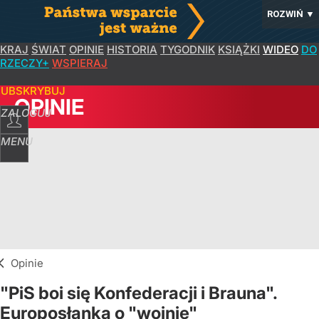
ROZWIŃ
▼
KRAJ
ŚWIAT
OPINIE
HISTORIA
TYGODNIK
KSIĄŻKI
WIDEO
DO
RZECZY+
WSPIERAJ
SUBSKRYBUJ
OPINIE
ZALOGUJ
MENU
Opinie
"PiS boi się Konfederacji i Brauna".
Europosłanka o "wojnie"