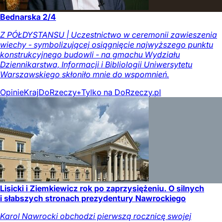
Bednarska 2/4
Z PÓŁDYSTANSU | Uczestnictwo w ceremonii zawieszenia
wiechy - symbolizującej osiągnięcie najwyższego punktu
konstrukcyjnego budowli - na gmachu Wydziału
Dziennikarstwa, Informacji i Bibliologii Uniwersytetu
Warszawskiego skłoniło mnie do wspomnień.
Opinie
Kraj
DoRzeczy+
Tylko na DoRzeczy.pl
Lisicki i Ziemkiewicz rok po zaprzysiężeniu. O silnych
i słabszych stronach prezydentury Nawrockiego
Karol Nawrocki obchodzi pierwszą rocznicę swojej