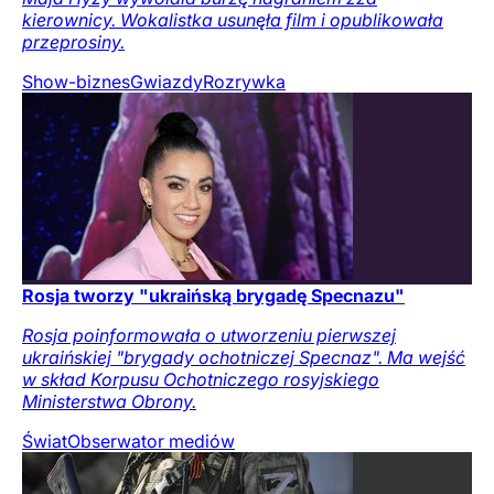
kierownicy. Wokalistka usunęła film i opublikowała
przeprosiny.
Show-biznes
Gwiazdy
Rozrywka
Rosja tworzy "ukraińską brygadę Specnazu"
Rosja poinformowała o utworzeniu pierwszej
ukraińskiej "brygady ochotniczej Specnaz". Ma wejść
w skład Korpusu Ochotniczego rosyjskiego
Ministerstwa Obrony.
Świat
Obserwator mediów