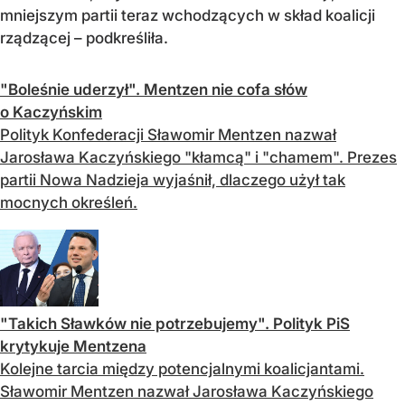
mniejszym partii teraz wchodzących w skład koalicji
rządzącej – podkreśliła.
"Boleśnie uderzył". Mentzen nie cofa słów
o Kaczyńskim
Polityk Konfederacji Sławomir Mentzen nazwał
Jarosława Kaczyńskiego "kłamcą" i "chamem". Prezes
partii Nowa Nadzieja wyjaśnił, dlaczego użył tak
mocnych określeń.
"Takich Sławków nie potrzebujemy". Polityk PiS
krytykuje Mentzena
Kolejne tarcia między potencjalnymi koalicjantami.
Sławomir Mentzen nazwał Jarosława Kaczyńskiego