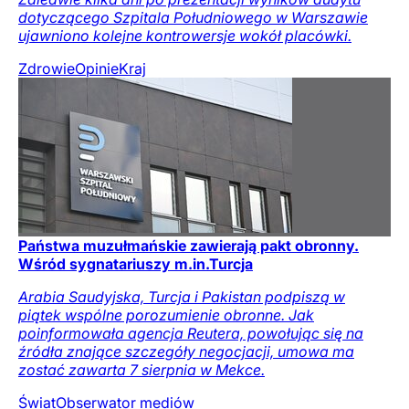
dotyczącego Szpitala Południowego w Warszawie
ujawniono kolejne kontrowersje wokół placówki.
Zdrowie
Opinie
Kraj
Państwa muzułmańskie zawierają pakt obronny.
Wśród sygnatariuszy m.in.Turcja
Arabia Saudyjska, Turcja i Pakistan podpiszą w
piątek wspólne porozumienie obronne. Jak
poinformowała agencja Reutera, powołując się na
źródła znające szczegóły negocjacji, umowa ma
zostać zawarta 7 sierpnia w Mekce.
Świat
Obserwator mediów