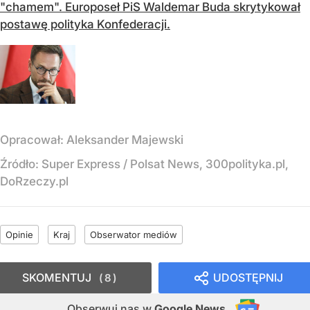
"chamem". Europoseł PiS Waldemar Buda skrytykował
postawę polityka Konfederacji.
Opracował:
Aleksander Majewski
Źródło:
Super Express
/
Polsat News, 300polityka.pl,
DoRzeczy.pl
Opinie
Kraj
Obserwator mediów
SKOMENTUJ
UDOSTĘPNIJ
8
Obserwuj nas
w
Google News