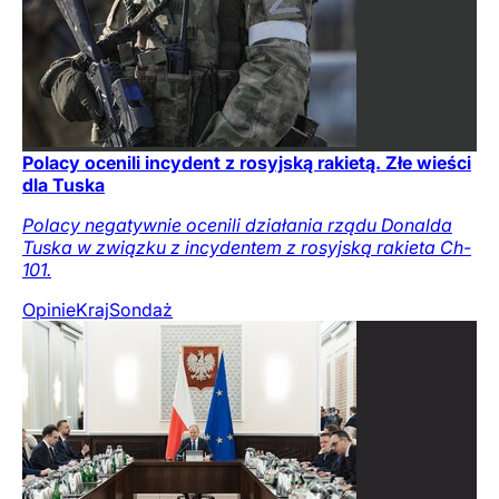
Polacy ocenili incydent z rosyjską rakietą. Złe wieści
dla Tuska
Polacy negatywnie ocenili działania rządu Donalda
Tuska w związku z incydentem z rosyjską rakieta Ch-
101.
Opinie
Kraj
Sondaż