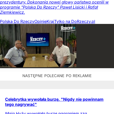
prezydentury. Dokonania nowej głowy państwa ocenili w
programie "Polska Do Rzeczy" Paweł Lisicki i Rafał
Ziemkiewicz.
Polska Do Rzeczy
Opinie
Kraj
Tylko na DoRzeczy.pl
Celebrytka wywołała burzę. "Nigdy nie powinnam
tego nagrywać"
Maja Hyży wywołała burzę nagraniem zza