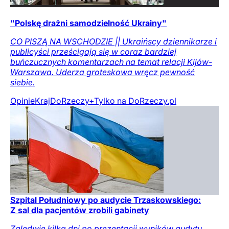
"Polskę drażni samodzielność Ukrainy"
CO PISZĄ NA WSCHODZIE || Ukraińscy dziennikarze i
publicyści prześcigają się w coraz bardziej
buńczucznych komentarzach na temat relacji Kijów-
Warszawa. Uderza groteskowa wręcz pewność
siebie.
Opinie
Kraj
DoRzeczy+
Tylko na DoRzeczy.pl
Szpital Południowy po audycie Trzaskowskiego:
Z sal dla pacjentów zrobili gabinety
Zaledwie kilka dni po prezentacji wyników audytu