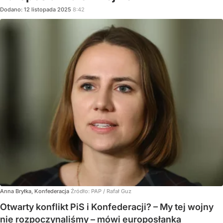
Dodano:
12
listopada
2025
8:42
Anna Bryłka, Konfederacja
Źródło:
PAP
/
Rafał Guz
Otwarty konflikt PiS i Konfederacji? – My tej wojny
nie rozpoczynaliśmy – mówi europosłanka