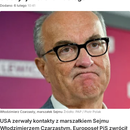
Dodano:
6
lutego
10:41
Włodzimierz Czarzasty, marszałek Sejmu
Źródło:
PAP
/
Piotr Polak
USA zerwały kontakty z marszałkiem Sejmu
Włodzimierzem Czarzastym. Europoseł PiS zwrócił