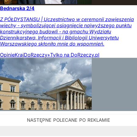
Bednarska 2/4
Z PÓŁDYSTANSU | Uczestnictwo w ceremonii zawieszenia
wiechy - symbolizującej osiągnięcie najwyższego punktu
konstrukcyjnego budowli - na gmachu Wydziału
Dziennikarstwa, Informacji i Bibliologii Uniwersytetu
Warszawskiego skłoniło mnie do wspomnień.
Opinie
Kraj
DoRzeczy+
Tylko na DoRzeczy.pl