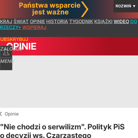
ROZWIŃ
▼
KRAJ
ŚWIAT
OPINIE
HISTORIA
TYGODNIK
KSIĄŻKI
WIDEO
DO
RZECZY+
WSPIERAJ
SUBSKRYBUJ
OPINIE
ZALOGUJ
MENU
Opinie
"Nie chodzi o serwilizm". Polityk PiS
o decyzji ws. Czarzastego