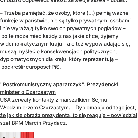
– Trzeba pamiętać, że osoby, które (…) pełnią ważne
funkcje w państwie, nie są tylko prywatnymi osobami
i nie wyrażają tylko swoich prywatnych poglądów –
bo te może mieć każdy z nas jakie chce, żyjemy
w demokratycznym kraju – ale też wypowiadając się,
muszą myśleć o konsekwencjach politycznych,
dyplomatycznych dla kraju, który reprezentują –
podkreślił europoseł PiS.
"Postkomunistyczny aparatczyk". Prezydencki
minister o Czarzastym
USA zerwały kontakty z marszałkiem Sejmu
Włodzimierzem Czarzastym. – Dyplomacja od tego jest,
że jak się obraża prezydenta, to się reaguje – powiedział
szef BPM Marcin Przydacz.