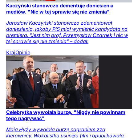
Kaczyński stanowczo dementuje doniesienia
mediów. "Nic w tej sprawie się nie zmienia"
Jarosław Kaczyński stanowczo zdementował
doniesienia, jakoby PiS miał wymienić kandydata na
premiera. "Jest nim prof. Przemysław Czarnek i nic w
tej sprawie się nie zmienia" – dodał.
Kraj
Opinie
Celebrytka wywołała burzę. "Nigdy nie powinnam
tego nagrywać"
Maja Hyży wywołała burzę nagraniem zza
kierownicy. Wokalistka usunęła film i opublikowała