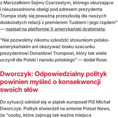
z Marszałkiem Sejmu Czarzastym, którego oburzające
i nieuzasadnione obelgi pod adresem prezydenta
Trumpa stały się poważną przeszkodą dla naszych
doskonałych relacji z premierem Tuskiem i jego rządem"
—
napisał na platformie X amerykański dyplomata
.
"Nie pozwolimy nikomu szkodzić stosunkom polsko-
amerykańskim ani okazywać braku szacunku
prezydentowi Donaldowi Trumpowi, który tak wiele
uczynił dla Polski i narodu polskiego" — dodał Rose.
Dworczyk: Odpowiedzialny polityk
powinien myśleć o konsekwencji
swoich słów
Do sytuacji odniósł się w piątek europoseł PiS Michał
Dworczyk. Polityk stwierdził na antenie Polsat News,
że "osoby, które zajmują tak ważne miejsca