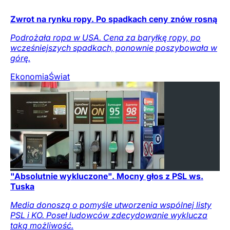
Zwrot na rynku ropy. Po spadkach ceny znów rosną
Podrożała ropa w USA. Cena za baryłkę ropy, po
wcześniejszych spadkach, ponownie poszybowała w
górę.
Ekonomia
Świat
"Absolutnie wykluczone". Mocny głos z PSL ws.
Tuska
Media donoszą o pomyśle utworzenia wspólnej listy
PSL i KO. Poseł ludowców zdecydowanie wyklucza
taką możliwość.