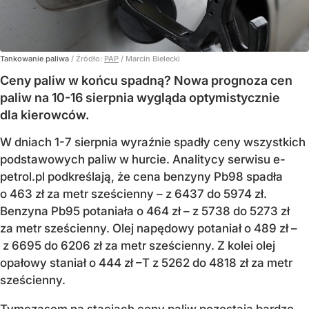
Tankowanie paliwa
/ Źródło:
PAP
/
Marcin Bielecki
Ceny paliw w końcu spadną? Nowa prognoza cen
paliw na 10-16 sierpnia wygląda optymistycznie
dla kierowców.
W dniach 1-7 sierpnia wyraźnie spadły ceny wszystkich
podstawowych paliw w hurcie. Analitycy serwisu e-
petrol.pl podkreślają, że cena benzyny Pb98 spadła
o 463 zł za metr sześcienny – z 6437 do 5974 zł.
Benzyna Pb95 potaniała o 464 zł – z 5738 do 5273 zł
za metr sześcienny. Olej napędowy potaniał o 489 zł –
z 6695 do 6206 zł za metr sześcienny. Z kolei olej
opałowy staniał o 444 zł –T z 5262 do 4818 zł za metr
sześcienny.
Tymczasem
na stacjach ceny paliw pozostają bardzo