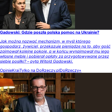
Gadowski: Gdzie poszła polska pomoc na Ukrainie?
Jak można nazwać mechanizm, w myśl którego
gospodarz, żywiciel, przekazuje pieniądze na to, aby gość
zajmował kolejne pokoje, a w końcu wynajmował mu jego
własne meble i pobierał opłaty za przygotowywane przez
siebie posiłki? – pyta Witold Gadowski.
Opinie
Kraj
Tylko na DoRzeczy.pl
DoRzeczy+