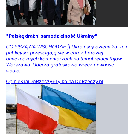
"Polskę drażni samodzielność Ukrainy"
CO PISZĄ NA WSCHODZIE || Ukraińscy dziennikarze i
publicyści prześcigają się w coraz bardziej
buńczucznych komentarzach na temat relacji Kijów-
Warszawa. Uderza groteskowa wręcz pewność
siebie.
Opinie
Kraj
DoRzeczy+
Tylko na DoRzeczy.pl