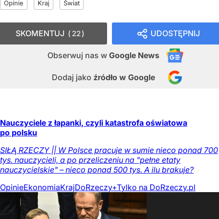
Opinie
Kraj
Świat
SKOMENTUJ
UDOSTĘPNIJ
22
Obserwuj nas
w
Google News
Dodaj jako
źródło w Google
Nauczyciele z łapanki, czyli katastrofa oświatowa
po polsku
SIŁĄ RZECZY || W Polsce pracuje w sumie nieco ponad 700
tys. nauczycieli, a po przeliczeniu na "pełne etaty
nauczycielskie" – nieco ponad 500 tys. A ilu brakuje?
Opinie
Ekonomia
Kraj
DoRzeczy+
Tylko na DoRzeczy.pl