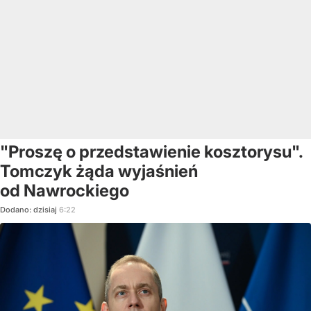
"Proszę o przedstawienie kosztorysu".
Tomczyk żąda wyjaśnień
od Nawrockiego
Dodano:
dzisiaj
6:22