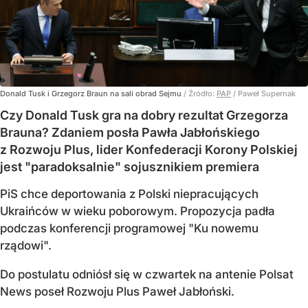
Donald Tusk i Grzegorz Braun na sali obrad Sejmu
/ Źródło:
PAP
/
Paweł Supernak
Czy Donald Tusk gra na dobry rezultat Grzegorza
Brauna? Zdaniem posła Pawła Jabłońskiego
z Rozwoju Plus, lider Konfederacji Korony Polskiej
jest "paradoksalnie" sojusznikiem premiera
PiS chce deportowania z Polski niepracujących
Ukraińców w wieku poborowym. Propozycja padła
podczas konferencji programowej "Ku nowemu
rządowi".
Do postulatu odniósł się w czwartek na antenie Polsat
News poseł Rozwoju Plus Paweł Jabłoński.