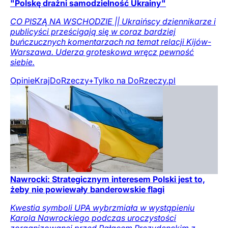
"Polskę drażni samodzielność Ukrainy"
CO PISZĄ NA WSCHODZIE || Ukraińscy dziennikarze i
publicyści prześcigają się w coraz bardziej
buńczucznych komentarzach na temat relacji Kijów-
Warszawa. Uderza groteskowa wręcz pewność
siebie.
Opinie
Kraj
DoRzeczy+
Tylko na DoRzeczy.pl
Nawrocki: Strategicznym interesem Polski jest to,
żeby nie powiewały banderowskie flagi
Kwestia symboli UPA wybrzmiała w wystąpieniu
Karola Nawrockiego podczas uroczystości