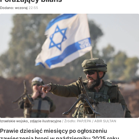
Dodano:
wczoraj
22:55
Izraelskie wojsko, zdjęcie ilustracyjne
/ Źródło:
PAP/EPA
/
ABIR SULTAN
Prawie dziesięć miesięcy po ogłoszeniu
zawieszenia broni w październiku 2025 roku