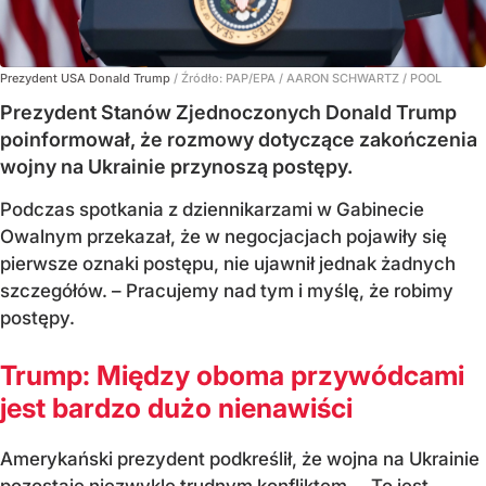
Prezydent USA Donald Trump
/ Źródło:
PAP/EPA
/
AARON SCHWARTZ / POOL
Prezydent Stanów Zjednoczonych Donald Trump
poinformował, że rozmowy dotyczące zakończenia
wojny na Ukrainie przynoszą postępy.
Podczas spotkania z dziennikarzami w Gabinecie
Owalnym przekazał, że w negocjacjach pojawiły się
pierwsze oznaki postępu, nie ujawnił jednak żadnych
szczegółów. – Pracujemy nad tym i myślę, że robimy
postępy.
Trump: Między oboma przywódcami
jest bardzo dużo nienawiści
Amerykański prezydent podkreślił, że wojna na Ukrainie
pozostaje niezwykle trudnym konfliktem. – To jest