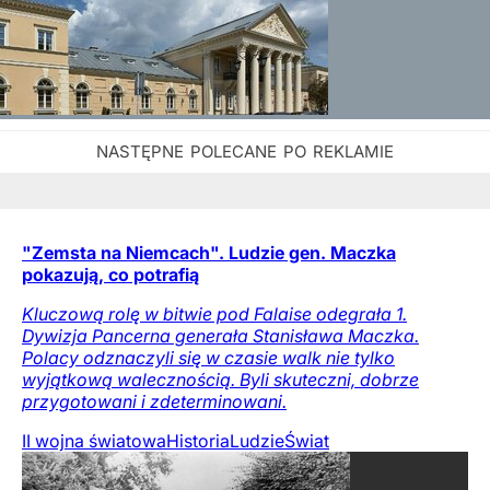
"Zemsta na Niemcach". Ludzie gen. Maczka
pokazują, co potrafią
Kluczową rolę w bitwie pod Falaise odegrała 1.
Dywizja Pancerna generała Stanisława Maczka.
Polacy odznaczyli się w czasie walk nie tylko
wyjątkową walecznością. Byli skuteczni, dobrze
przygotowani i zdeterminowani.
II wojna światowa
Historia
Ludzie
Świat