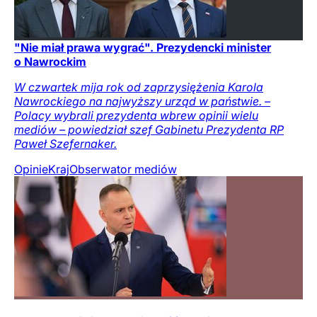
"Nie miał prawa wygrać". Prezydencki minister
o Nawrockim
W czwartek mija rok od zaprzysiężenia Karola
Nawrockiego na najwyższy urząd w państwie. –
Polacy wybrali prezydenta wbrew opinii wielu
mediów – powiedział szef Gabinetu Prezydenta RP
Paweł Szefernaker.
Opinie
Kraj
Obserwator mediów