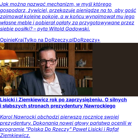
Jak można nazwać mechanizm, w myśl którego
gospodarz, żywiciel, przekazuje pieniądze na to, aby gość
zajmował kolejne pokoje, a w końcu wynajmował mu jego
własne meble i pobierał opłaty za przygotowywane przez
siebie posiłki? – pyta Witold Gadowski.
Opinie
Kraj
Tylko na DoRzeczy.pl
DoRzeczy+
Lisicki i Ziemkiewicz rok po zaprzysiężeniu. O silnych
i słabszych stronach prezydentury Nawrockiego
Karol Nawrocki obchodzi pierwszą rocznicę swojej
prezydentury. Dokonania nowej głowy państwa ocenili w
programie "Polska Do Rzeczy" Paweł Lisicki i Rafał
Ziemkiewicz.