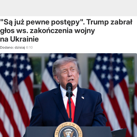
"Są już pewne postępy". Trump zabrał
głos ws. zakończenia wojny
na Ukrainie
Dodano:
dzisiaj
6:10