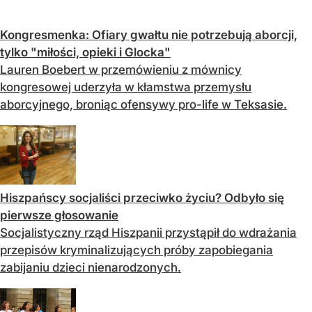
Kongresmenka: Ofiary gwałtu nie potrzebują aborcji,
tylko "miłości, opieki i Glocka"
Lauren Boebert w przemówieniu z mównicy
kongresowej uderzyła w kłamstwa przemysłu
aborcyjnego, broniąc ofensywy pro-life w Teksasie.
Hiszpańscy socjaliści przeciwko życiu? Odbyło się
pierwsze głosowanie
Socjalistyczny rząd Hiszpanii przystąpił do wdrażania
przepisów kryminalizujących próby zapobiegania
zabijaniu dzieci nienarodzonych.