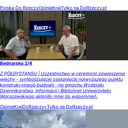
Polska Do Rzeczy
Opinie
Kraj
Tylko na DoRzeczy.pl
Bednarska 2/4
Z PÓŁDYSTANSU | Uczestnictwo w ceremonii zawieszenia
wiechy - symbolizującej osiągnięcie najwyższego punktu
konstrukcyjnego budowli - na gmachu Wydziału
Dziennikarstwa, Informacji i Bibliologii Uniwersytetu
Warszawskiego skłoniło mnie do wspomnień.
Opinie
Kraj
DoRzeczy+
Tylko na DoRzeczy.pl