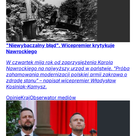
"Niewybaczalny błąd". Wicepremier krytykuje
Nawrockiego
W czwartek mija rok od zaprzysiężenia Karola
Nawrockiego na najwyższy urząd w państwie. "Próba
zahamowania modernizacji polskiej armii zakrawa o
zdradę stanu" – napisał wicepremier Władysław
Kosiniak-Kamysz.
Opinie
Kraj
Obserwator mediów