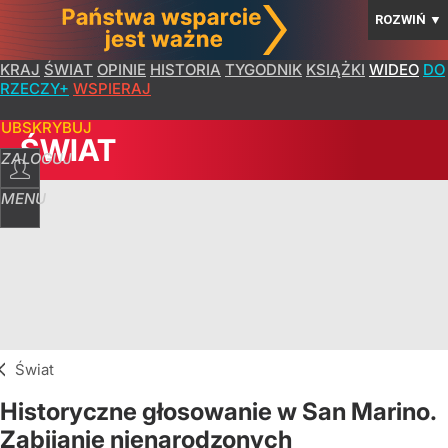
ROZWIŃ
▼
KRAJ
ŚWIAT
OPINIE
HISTORIA
TYGODNIK
KSIĄŻKI
WIDEO
DO
RZECZY+
WSPIERAJ
SUBSKRYBUJ
ŚWIAT
ZALOGUJ
MENU
Świat
Historyczne głosowanie w San Marino.
Zabijanie nienarodzonych