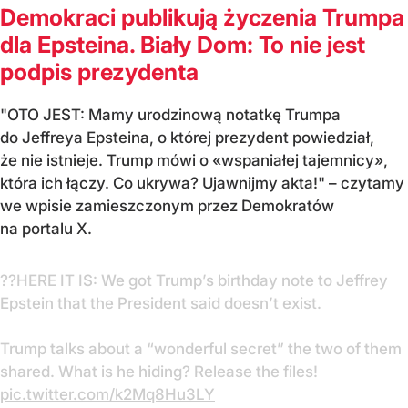
Demokraci publikują życzenia Trumpa
dla Epsteina. Biały Dom: To nie jest
podpis prezydenta
"OTO JEST: Mamy urodzinową notatkę Trumpa
do Jeffreya Epsteina, o której prezydent powiedział,
że nie istnieje. Trump mówi o «wspaniałej tajemnicy»,
która ich łączy. Co ukrywa? Ujawnijmy akta!" – czytamy
we wpisie zamieszczonym przez Demokratów
na portalu X.
??HERE IT IS: We got Trump’s birthday note to Jeffrey
Epstein that the President said doesn’t exist.
Trump talks about a “wonderful secret” the two of them
shared. What is he hiding? Release the files!
pic.twitter.com/k2Mq8Hu3LY