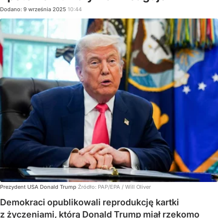
Dodano:
9
września
2025
10:44
Prezydent USA Donald Trump
Źródło:
PAP/EPA
/
Will Oliver
Demokraci opublikowali reprodukcję kartki
z życzeniami, którą Donald Trump miał rzekomo