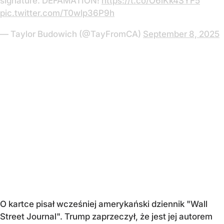
signature. DEFAMATION!
https://t.co/O6iKk4SYF5
pic.twitter.com/T0wlp36P9h
— Taylor Budowich (@TayFromCA)
September 8, 2025
O kartce pisał wcześniej amerykański dziennik "Wall
Street Journal". Trump zaprzeczył, że jest jej autorem