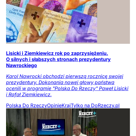
Lisicki i Ziemkiewicz rok po zaprzysiężeniu.
O silnych i słabszych stronach prezydentury
Nawrockiego
Karol Nawrocki obchodzi pierwszą rocznicę swojej
prezydentury. Dokonania nowej głowy państwa
ocenili w programie "Polska Do Rzeczy" Paweł Lisicki
i Rafał Ziemkiewicz.
Polska Do Rzeczy
Opinie
Kraj
Tylko na DoRzeczy.pl