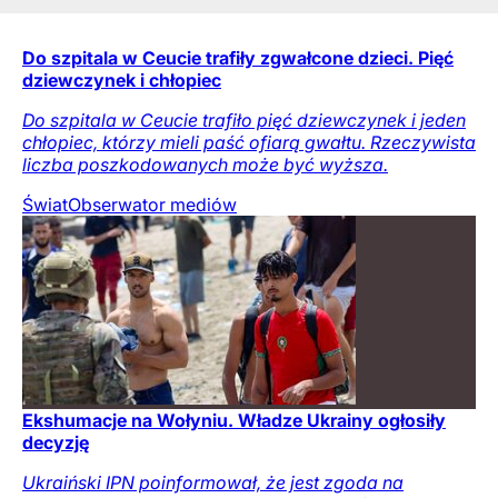
Do szpitala w Ceucie trafiły zgwałcone dzieci. Pięć
dziewczynek i chłopiec
Do szpitala w Ceucie trafiło pięć dziewczynek i jeden
chłopiec, którzy mieli paść ofiarą gwałtu. Rzeczywista
liczba poszkodowanych może być wyższa.
Świat
Obserwator mediów
Ekshumacje na Wołyniu. Władze Ukrainy ogłosiły
decyzję
Ukraiński IPN poinformował, że jest zgoda na