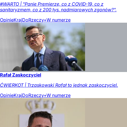
#WARTO | "Panie Premierze, co z COVID-19, co z
sanitaryzmem, co z 200 tys. nadmiarowych zgonów?".
Opinie
Kraj
DoRzeczy+
W numerze
Rafał Zaskoczyciel
ĆWIERKOT | Trzaskowski Rafał to jednak zaskoczyciel.
Opinie
Kraj
DoRzeczy+
W numerze