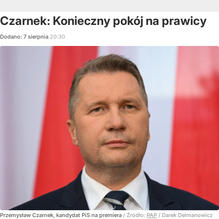
Czarnek: Konieczny pokój na prawicy
Dodano:
7
sierpnia
20:30
Przemysław Czarnek, kandydat PiS na premiera
/ Źródło:
PAP
/
Darek Delmanowicz