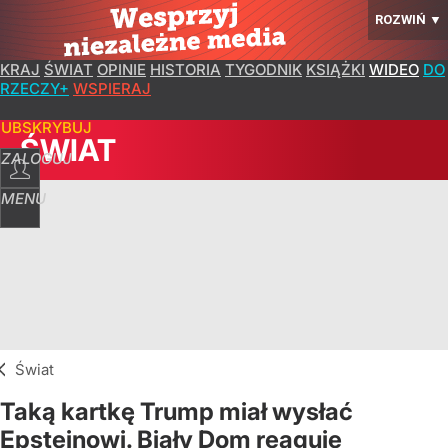
ROZWIŃ
▼
KRAJ
ŚWIAT
OPINIE
HISTORIA
TYGODNIK
KSIĄŻKI
WIDEO
DO
RZECZY+
WSPIERAJ
SUBSKRYBUJ
ŚWIAT
ZALOGUJ
MENU
Świat
Taką kartkę Trump miał wysłać
Epsteinowi. Biały Dom reaguje