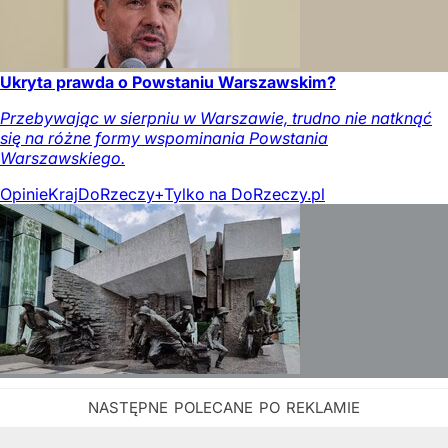
Ukryta prawda o Powstaniu Warszawskim?
Przebywając w sierpniu w Warszawie, trudno nie natknąć
się na różne formy wspominania Powstania
Warszawskiego.
Opinie
Kraj
DoRzeczy+
Tylko na DoRzeczy.pl