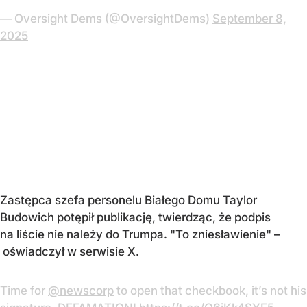
— Oversight Dems (@OversightDems)
September 8,
2025
Zastępca szefa personelu Białego Domu Taylor
Budowich potępił publikację, twierdząc, że podpis
na liście nie należy do Trumpa. "To zniesławienie" –
oświadczył w serwisie X.
Time for
@newscorp
to open that checkbook, it’s not his