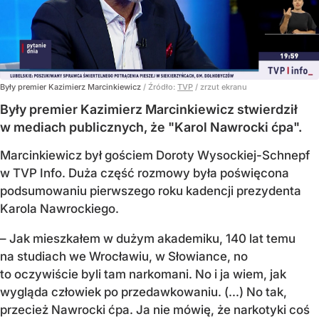
Były premier Kazimierz Marcinkiewicz
/ Źródło:
TVP
/
zrzut ekranu
Były premier Kazimierz Marcinkiewicz stwierdził
w mediach publicznych, że "Karol Nawrocki ćpa".
Marcinkiewicz był gościem Doroty Wysockiej-Schnepf
w TVP Info. Duża część rozmowy była poświęcona
podsumowaniu pierwszego roku kadencji prezydenta
Karola Nawrockiego.
– Jak mieszkałem w dużym akademiku, 140 lat temu
na studiach we Wrocławiu, w Słowiance, no
to oczywiście byli tam narkomani. No i ja wiem, jak
wygląda człowiek po przedawkowaniu. (...) No tak,
przecież Nawrocki ćpa. Ja nie mówię, że narkotyki coś