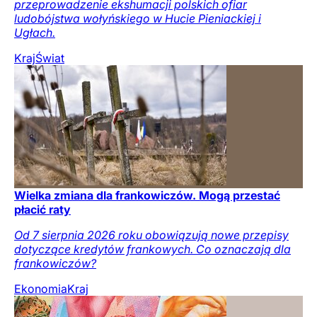
przeprowadzenie ekshumacji polskich ofiar
ludobójstwa wołyńskiego w Hucie Pieniackiej i
Ugłach.
Kraj
Świat
Wielka zmiana dla frankowiczów. Mogą przestać
płacić raty
Od 7 sierpnia 2026 roku obowiązują nowe przepisy
dotyczące kredytów frankowych. Co oznaczają dla
frankowiczów?
Ekonomia
Kraj