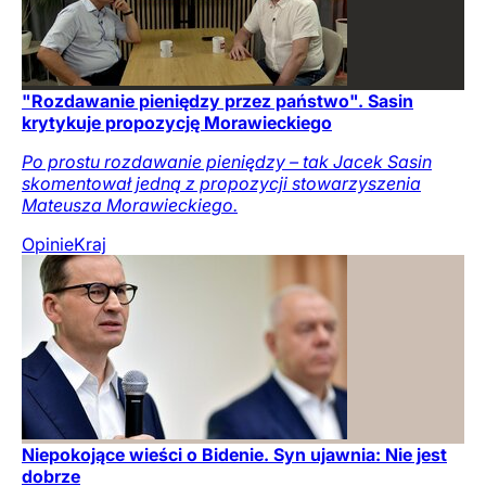
"Rozdawanie pieniędzy przez państwo". Sasin
krytykuje propozycję Morawieckiego
Po prostu rozdawanie pieniędzy – tak Jacek Sasin
skomentował jedną z propozycji stowarzyszenia
Mateusza Morawieckiego.
Opinie
Kraj
Niepokojące wieści o Bidenie. Syn ujawnia: Nie jest
dobrze