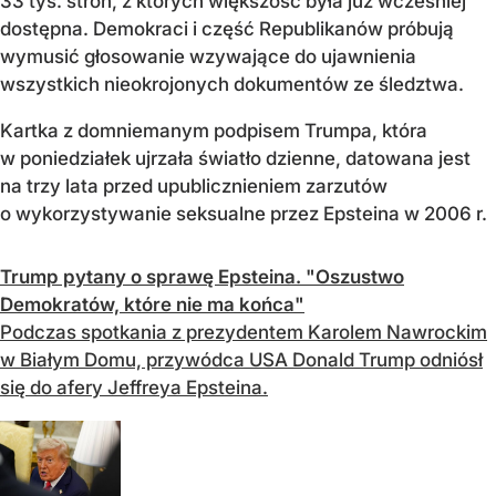
33 tys. stron, z których większość była już wcześniej
dostępna. Demokraci i część Republikanów próbują
wymusić głosowanie wzywające do ujawnienia
wszystkich nieokrojonych dokumentów ze śledztwa.
Kartka z domniemanym podpisem Trumpa, która
w poniedziałek ujrzała światło dzienne, datowana jest
na trzy lata przed upublicznieniem zarzutów
o wykorzystywanie seksualne przez Epsteina w 2006 r.
Trump pytany o sprawę Epsteina. "Oszustwo
Demokratów, które nie ma końca"
Podczas spotkania z prezydentem Karolem Nawrockim
w Białym Domu, przywódca USA Donald Trump odniósł
się do afery Jeffreya Epsteina.