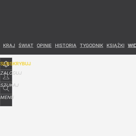
Udostępnij
14
Skomentuj
KRAJ
ŚWIAT
OPINIE
HISTORIA
TYGODNIK
KSIĄŻKI
WI
SUBSKRYBUJ
ZALOGUJ
SZUKAJ
MENU