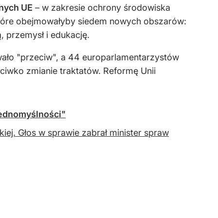
nych UE
– w zakresie ochrony środowiska
które obejmowałyby siedem nowych obszarów:
, przemysł i edukację.
wało "przeciw", a 44 europarlamentarzystów
eciwko zmianie traktatów. Reformę Unii
jednomyślności"
kiej. Głos w sprawie zabrał minister spraw