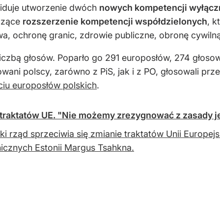
widuje utworzenie dwóch
nowych kompetencji wyłącz
aczące
rozszerzenie
kompetencji współdzielonych
, 
wa, ochronę granic, zdrowie publiczne, obronę cywilną
 liczbą głosów. Poparło go 291 europosłów, 274 głoso
wani polscy, zarówno z PiS, jak i z PO, głosowali prz
ciu europosłów polskich
.
ie traktatów UE. "Nie możemy zrezygnować z zasady 
ki rząd sprzeciwia się zmianie traktatów Unii Europejs
icznych Estonii Margus Tsahkna.