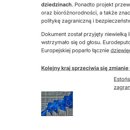
dziedzinach
. Ponadto projekt prze
oraz bioróżnorodności, a także zn
politykę zagraniczną i bezpieczeńst
Dokument został przyjęty niewielką
wstrzymało się od głosu. Eurodeputo
Europejskiej poparło łącznie
dziewię
Kolejny kraj sprzeciwia się zmian
Estońs
zagran