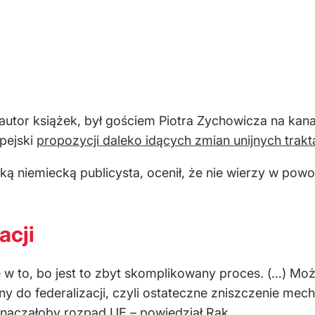
i autor książek, był gościem Piotra Zychowicza na ka
pejski
propozycji daleko idących zmian unijnych trak
ką niemiecką publicysta, ocenił, że nie wierzy w po
acji
 w to, bo jest to zbyt skomplikowany proces. (…) Moż
y do federalizacji, czyli ostateczne zniszczenie mec
 oznaczałoby rozpad UE – powiedział Rak.