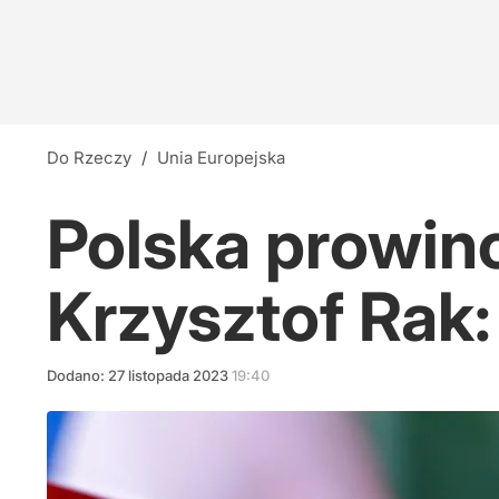
Do Rzeczy
/
Unia Europejska
Polska prowin
Krzysztof Rak
Dodano:
27
listopada
2023
19:40