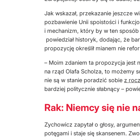
Jak wskazał, przekazanie jeszcze w
pozbawienie Unii spoistości i funkcj
i mechanizm, który by w ten sposób
powiedział historyk, dodając, że bar
propozycję określił mianem nie refo
– Moim zdaniem ta propozycja jest ni
na rząd Olafa Scholza, to możemy so
nie są w stanie poradzić sobie
z roc
bardziej politycznie słabnący – powi
Rak: Niemcy się nie n
Zychowicz zapytał o głosy, argument
potęgami i staje się skansenem. Zwol