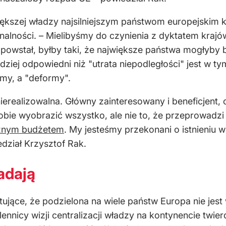
iększej władzy najsilniejszym państwom europejskim 
onalności. – Mielibyśmy do czynienia z dyktatem krajów
 powstał, byłby taki, że największe państwa mogłyby
dziej odpowiedni niż "utrata niepodległości" jest w t
rmy, a "deformy".
erealizowalna. Główny zainteresowany i beneficjent, 
bie wyobrazić wszystko, ale nie to, że przeprowadzi t
znym budżetem
. My jesteśmy przekonani o istnieniu w
edział Krzysztof Rak.
adają
ujące, że podzielona na wiele państw Europa nie jest
ennicy wizji centralizacji władzy na kontynencie twie