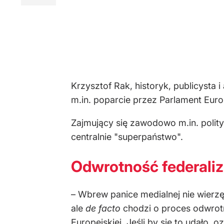
Krzysztof Rak, historyk, publicysta 
m.in. poparcie przez Parlament Euro
Zajmujący się zawodowo m.in. polity
centralnie "superpaństwo".
Odwrotność federaliz
– Wbrew panice medialnej nie wierzę
ale
de facto
chodzi o proces odwrotn
Europejskiej. Jeśli by się to udało,