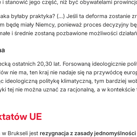
e i stanowić jego część, niż być obywatelami prowincj
 jaka byłaby praktyka? (…) Jeśli ta deforma zostanie 
m będę miały Niemcy, ponieważ proces decyzyjny bę
ałe i średnie zostaną pozbawione możliwości działań t
na
cką ostatnich 20,30 lat. Forsowaną ideologicznie pol
 nie ma, ten kraj nie nadaje się na przywódcę europe
 ideologiczną politykę klimatyczną, tym bardziej wob
ki tej nie można uznać za racjonalną, a w kontekście t
ktatów UE
w Brukseli jest
rezygnacja z zasady jednomyślności