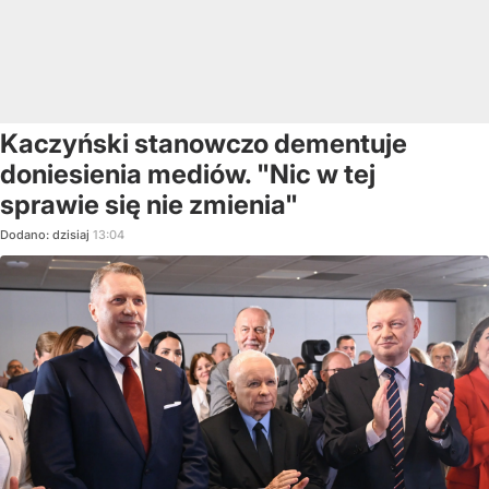
Kaczyński stanowczo dementuje
doniesienia mediów. "Nic w tej
sprawie się nie zmienia"
Dodano:
dzisiaj
13:04