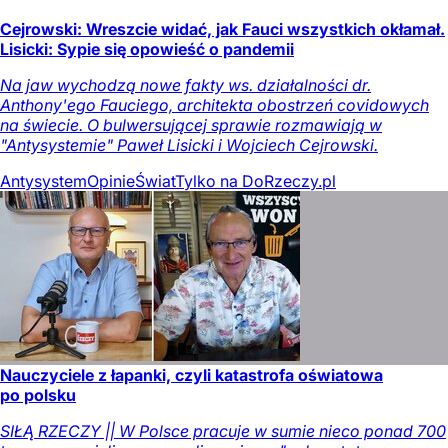
Cejrowski: Wreszcie widać, jak Fauci wszystkich okłamał.
Lisicki: Sypie się opowieść o pandemii
Na jaw wychodzą nowe fakty ws. działalności dr.
Anthony'ego Fauciego, architekta obostrzeń covidowych
na świecie. O bulwersującej sprawie rozmawiają w
"Antysystemie" Paweł Lisicki i Wojciech Cejrowski.
Antysystem
Opinie
Świat
Tylko na DoRzeczy.pl
Nauczyciele z łapanki, czyli katastrofa oświatowa
po polsku
SIŁĄ RZECZY || W Polsce pracuje w sumie nieco ponad 700