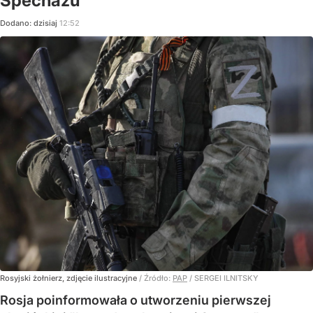
Specnazu"
Dodano:
dzisiaj
12:52
Rosyjski żołnierz, zdjęcie ilustracyjne
/ Źródło:
PAP
/
SERGEI ILNITSKY
Rosja poinformowała o utworzeniu pierwszej