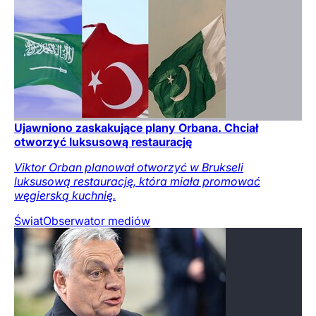
Ujawniono zaskakujące plany Orbana. Chciał
otworzyć luksusową restaurację
Viktor Orban planował otworzyć w Brukseli
luksusową restaurację, która miała promować
węgierską kuchnię.
Świat
Obserwator mediów