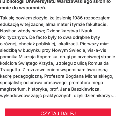
i Bibliologii Uniwersytetu Warszawskiego skłoniło
mnie do wspomnień.
Tak się bowiem złożyło, że jesienią 1986 rozpocząłem
edukację w tej zacnej alma mater i tymże fakultecie.
Nosił on wtedy nazwę Dziennikarstwa i Nauk
Politycznych. De facto były to dwa odrębne byty
o różnej, chociaż pobliskiej, lokalizacji. Pierwszy miał
siedzibę w budynku przy Nowym Świecie, vis-a-vis
pomnika Mikołaja Kopernika, drugi po przeciwnej stronie
kościoła Świętego Krzyża, u zbiegu z ulicą Romualda
Traugutta. Z rozrzewnieniem wspominam ówczesną
kadrę pedagogiczną. Profesora Bogdana Michalskiego,
specjalistę od prawa prasowego, promotora mego
magisterium, historyka, prof. Jana Baszkiewicza,
wykładowców zajęć praktycznych, czyli dziennikarzy:...
CZYTAJ DALEJ