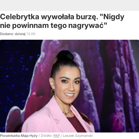
Celebrytka wywołała burzę. "Nigdy
nie powinnam tego nagrywać"
Dodano:
dzisiaj
13:06
Piosenkarka Maja Hyży
/ Źródło:
PAP
/
Leszek Szymański