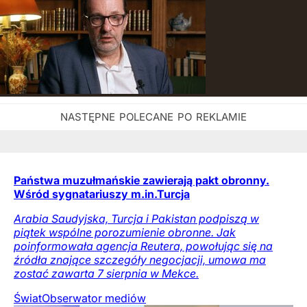
Państwa muzułmańskie zawierają pakt obronny.
Wśród sygnatariuszy m.in.Turcja
Arabia Saudyjska, Turcja i Pakistan podpiszą w
piątek wspólne porozumienie obronne. Jak
poinformowała agencja Reutera, powołując się na
źródła znające szczegóły negocjacji, umowa ma
zostać zawarta 7 sierpnia w Mekce.
Świat
Obserwator mediów