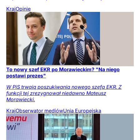
Kraj
Opinie
To nowy szef EKR po Morawieckim? "Na niego
postawi prezes"
W PiS trwają poszukiwania nowego szefa EKR. Z
funkcji tej zrezygnował niedawno Mateusz
Morawiecki.
Kraj
Obserwator mediów
Unia Europejska