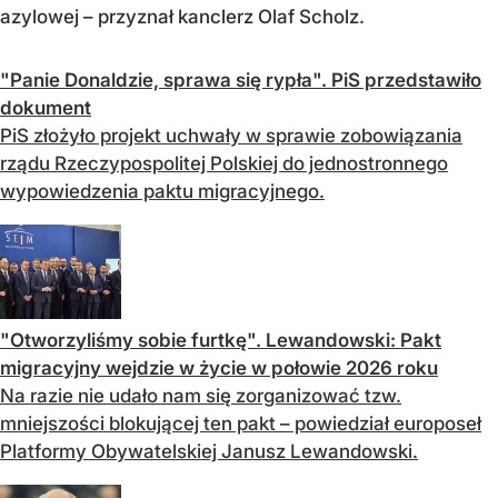
azylowej – przyznał kanclerz Olaf Scholz.
"Panie Donaldzie, sprawa się rypła". PiS przedstawiło
dokument
PiS złożyło projekt uchwały w sprawie zobowiązania
rządu Rzeczypospolitej Polskiej do jednostronnego
wypowiedzenia paktu migracyjnego.
"Otworzyliśmy sobie furtkę". Lewandowski: Pakt
migracyjny wejdzie w życie w połowie 2026 roku
Na razie nie udało nam się zorganizować tzw.
mniejszości blokującej ten pakt – powiedział europoseł
Platformy Obywatelskiej Janusz Lewandowski.