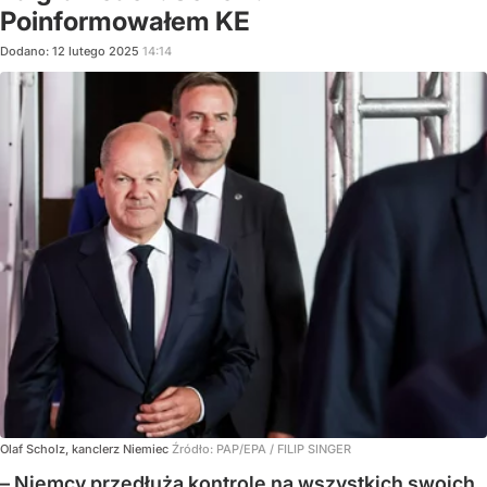
Poinformowałem KE
Dodano:
12
lutego
2025
14:14
Olaf Scholz, kanclerz Niemiec
Źródło:
PAP/EPA
/
FILIP SINGER
– Niemcy przedłużą kontrole na wszystkich swoich