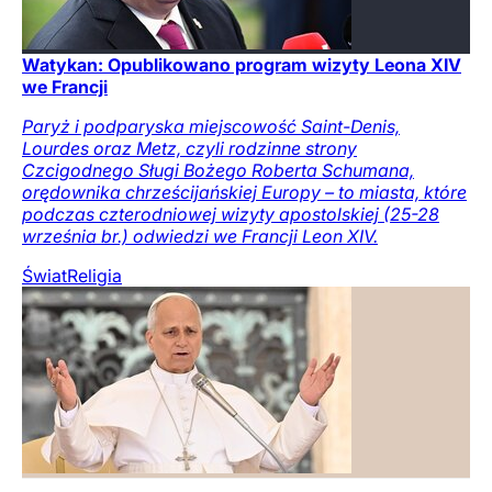
Watykan: Opublikowano program wizyty Leona XIV
we Francji
Paryż i podparyska miejscowość Saint-Denis,
Lourdes oraz Metz, czyli rodzinne strony
Czcigodnego Sługi Bożego Roberta Schumana,
orędownika chrześcijańskiej Europy – to miasta, które
podczas czterodniowej wizyty apostolskiej (25-28
września br.) odwiedzi we Francji Leon XIV.
Świat
Religia