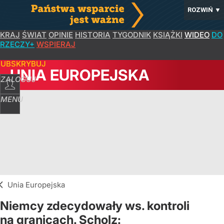
ROZWIŃ
▼
KRAJ
ŚWIAT
OPINIE
HISTORIA
TYGODNIK
KSIĄŻKI
WIDEO
DO
RZECZY+
WSPIERAJ
SUBSKRYBUJ
UNIA EUROPEJSKA
ZALOGUJ
MENU
Unia Europejska
Niemcy zdecydowały ws. kontroli
na granicach. Scholz: