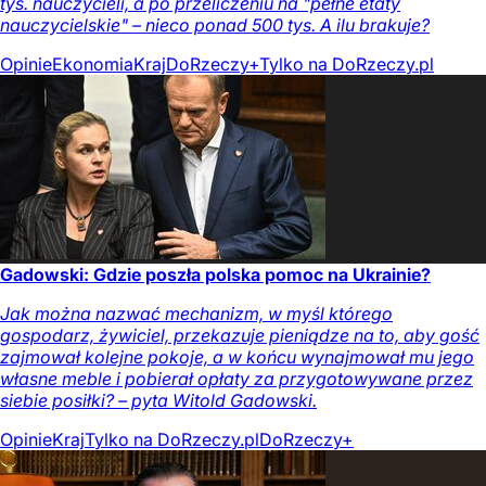
tys. nauczycieli, a po przeliczeniu na "pełne etaty
nauczycielskie" – nieco ponad 500 tys. A ilu brakuje?
Opinie
Ekonomia
Kraj
DoRzeczy+
Tylko na DoRzeczy.pl
Gadowski: Gdzie poszła polska pomoc na Ukrainie?
Jak można nazwać mechanizm, w myśl którego
gospodarz, żywiciel, przekazuje pieniądze na to, aby gość
zajmował kolejne pokoje, a w końcu wynajmował mu jego
własne meble i pobierał opłaty za przygotowywane przez
siebie posiłki? – pyta Witold Gadowski.
Opinie
Kraj
Tylko na DoRzeczy.pl
DoRzeczy+