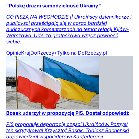
"Polskę drażni samodzielność Ukrainy"
CO PISZĄ NA WSCHODZIE || Ukraińscy dziennikarze i
publicyści prześcigają się w coraz bardziej
buńczucznych komentarzach na temat relacji Kijów-
Warszawa. Uderza groteskowa wręcz pewność
siebie.
Opinie
Kraj
DoRzeczy+
Tylko na DoRzeczy.pl
Bosak uderzył w propozycję PiS. Dostał odpowiedź
PiS proponuje deportację części Ukraińców. Pomysł
ten skrytykował Krzysztof Bosak. Tobiasz Bocheński
odpowiedział współliderowi Konfederacji.