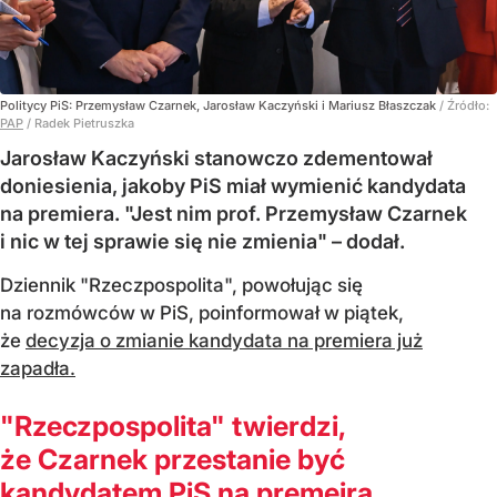
Politycy PiS: Przemysław Czarnek, Jarosław Kaczyński i Mariusz Błaszczak
/ Źródło:
PAP
/
Radek Pietruszka
Jarosław Kaczyński stanowczo zdementował
doniesienia, jakoby PiS miał wymienić kandydata
na premiera. "Jest nim prof. Przemysław Czarnek
i nic w tej sprawie się nie zmienia" – dodał.
Dziennik "Rzeczpospolita", powołując się
na rozmówców w PiS, poinformował w piątek,
że
decyzja o zmianie kandydata na premiera już
zapadła.
"Rzeczpospolita" twierdzi,
że Czarnek przestanie być
kandydatem PiS na premeira