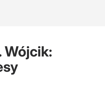
 Wójcik:
esy