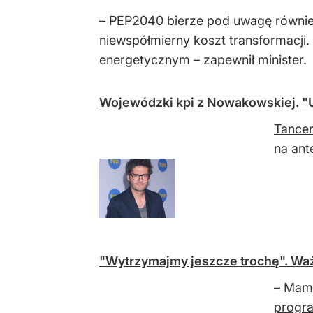
– PEP2040 bierze pod uwagę również
niewspółmierny koszt transformacji
energetycznym – zapewnił minister.
Wojewódzki kpi z Nowakowskiej. "Ur
Tancer
na ant
"Wytrzymajmy jeszcze trochę". Wa
– Mam 
progra