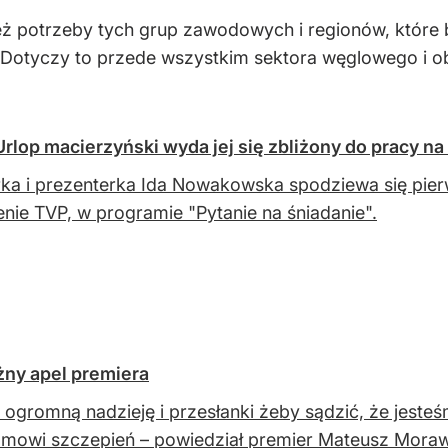
 potrzeby tych grup zawodowych i regionów, które b
. Dotyczy to przede wszystkim sektora węglowego i
lop macierzyński wyda jej się zbliżony do pracy n
ka i prezenterka Ida Nowakowska spodziewa się pier
enie TVP, w programie "Pytanie na śniadanie".
żny apel premiera
ogromną nadzieję i przesłanki żeby sądzić, że jesteś
mowi szczepień – powiedział premier Mateusz Morawiec