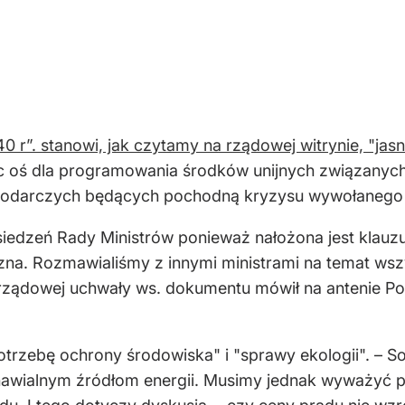
 r”. stanowi, jak czytamy na rządowej witrynie, "jasną
c oś dla programowania środków unijnych związanych
ospodarczych będących pochodną kryzysu wywołaneg
siedzeń Rady Ministrów ponieważ nałożona jest klauzu
zna. Rozmawialiśmy z innymi ministrami na temat wsz
rządowej uchwały ws. dokumentu mówił na antenie Pol
rzebę ochrony środowiska" i "sprawy ekologii". – Sol
odnawialnym źródłom energii. Musimy jednak wyważyć 