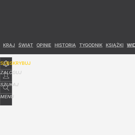
Udostępnij
28
Skomentuj
KRAJ
ŚWIAT
OPINIE
HISTORIA
TYGODNIK
KSIĄŻKI
WI
SUBSKRYBUJ
ZALOGUJ
SZUKAJ
MENU