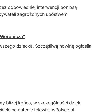
ez odpowiedniej interwencji poniosą
 obywateli zagrożonych ubóstwem
a Woronicza"
wszego dziecka. Szczęśliwą nowinę ogłosiła
my bliżej końca, w szczególności dzięki
ki na antenie telewizji wPolsce.pl.