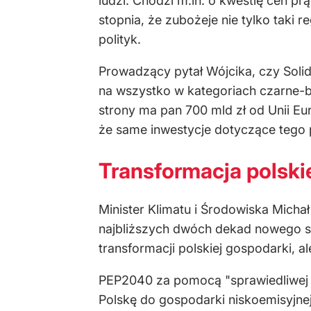
ludzi. Chodzi m.in. o kwestię cen pr
stopnia, że zubożeje nie tylko taki 
polityk.
Prowadzący pytał Wójcika, czy Solida
na wszystko w kategoriach czarne-bi
strony ma pan 700 mld zł od Unii Eu
że same inwestycje dotyczące tego p
Transformacja polski
Minister Klimatu i Środowiska Micha
najbliższych dwóch dekad nowego sys
transformacji polskiej gospodarki, 
PEP2040 za pomocą "sprawiedliwej 
Polskę do gospodarki niskoemisyjnej