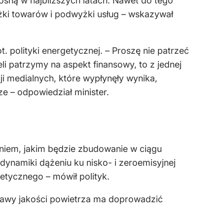
rosną w najbliższych latach. Nawet do tego
wyżki towarów i podwyżki usług – wskazywał
. polityki energetycznej. – Proszę nie patrzeć
i patrzymy na aspekt finansowy, to z jednej
ji medialnych, które wypłynęły wynika,
e – odpowiedział minister.
waniem, jakim będzie zbudowanie w ciągu
ynamiki dążeniu ku nisko- i zeroemisyjnej
etycznego – mówił polityk.
rawy jakości powietrza ma doprowadzić