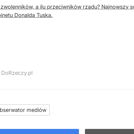
st zwolenników, a ilu przeciwników rządu? Najnowsz
inetu Donalda Tuska.
, DoRzeczy.pl
bserwator mediów