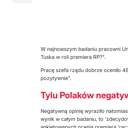
W najnowszym badaniu pracowni Unite
Tuska w roli premiera RP?".
Pracę szefa rządu dobrze oceniło 48
pozytywnie".
Tylu Polaków negaty
Negatywną opinię wyraziło natomias
wynik w całym badaniu, to 'zdecydo
ankietowanych ocenia premiera 'racz