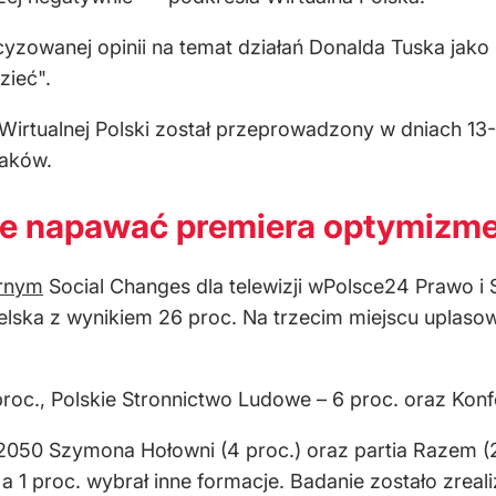
cyzowanej opinii na temat działań Donalda Tuska jak
zieć".
 Wirtualnej Polski został przeprowadzony w dniach 1
laków.
że napawać premiera optymizm
rnym
Social Changes dla telewizji wPolsce24 Prawo i
telska z wynikiem 26 proc. Na trzecim miejscu uplasow
proc., Polskie Stronnictwo Ludowe – 6 proc. oraz Konf
2050 Szymona Hołowni (4 proc.) oraz partia Razem (2
 1 proc. wybrał inne formacje. Badanie zostało zreal