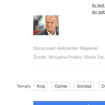
Ilu je
do gab
Opracował:
Aleksander Majewski
Źródło:
Wirtualna Polska
/
Radio Zet
Kraj
Opinie
Sondaż
O