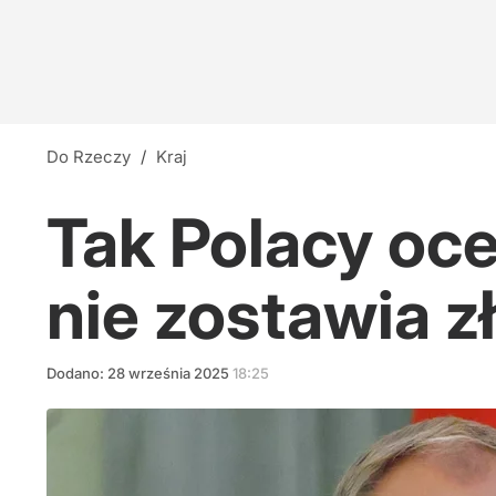
Do Rzeczy
/
Kraj
Tak Polacy oce
nie zostawia z
Dodano:
28
września
2025
18:25