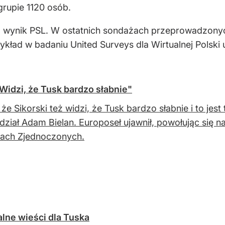
grupie 1120 osób.
 wynik PSL. W ostatnich sondażach przeprowadzony
zykład w badaniu United Surveys dla Wirtualnej Pols
"Widzi, że Tusk bardzo słabnie"
 że Sikorski też widzi, że Tusk bardzo słabnie i to j
ział Adam Bielan. Europoseł ujawnił, powołując się na
ach Zjednoczonych.
alne wieści dla Tuska