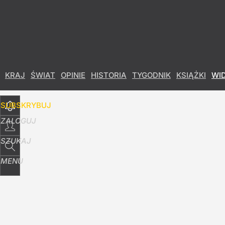
Udostępnij
26
Skomentuj
KRAJ
ŚWIAT
OPINIE
HISTORIA
TYGODNIK
KSIĄŻKI
WI
SUBSKRYBUJ
ZALOGUJ
SZUKAJ
MENU