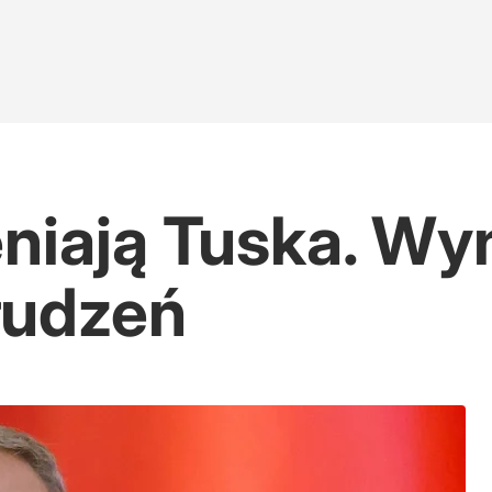
niają Tuska. Wy
łudzeń