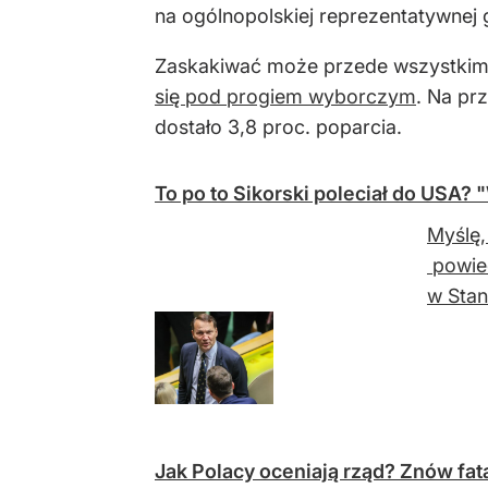
na ogólnopolskiej reprezentatywnej 
Zaskakiwać może przede wszystkim
się pod progiem wyborczym
. Na pr
dostało 3,8 proc. poparcia.
To po to Sikorski poleciał do USA? 
Myślę,
powied
w Stan
Jak Polacy oceniają rząd? Znów fat