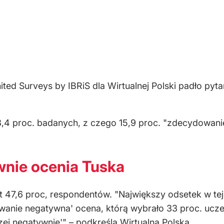
d Surveys by IBRiS dla Wirtualnej Polski padło pyta
,4 proc. badanych, z czego 15,9 proc. "zdecydowanie
wnie ocenia Tuska
t 47,6 proc, respondentów. "Największy odsetek w te
wanie negatywna' ocena, którą wybrało 33 proc. ucze
ej negatywnie'" – podkreśla Wirtualna Polska.