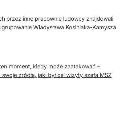
ch przez inne pracownie ludowcy
znajdowali
ki ugrupowanie Władysława Kosiniaka-Kamysza
est ten moment, kiedy może zaatakować –
 swoje źródła, jaki był cel wizyty szefa MSZ