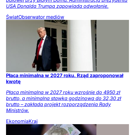
balowej przy Białym Domu. Administracja prezydenta
USA Donalda Trumpa zapowiada odwołanie.
Świat
Obserwator mediów
Płaca minimalna w 2027 roku. Rząd zaproponował
kwotę
Płaca minimalna w 2027 roku wzrośnie do 4950 zł
brutto, a minimalna stawka godzinowa do 32,30 zł
brutto – zakłada projekt rozporządzenia Rady
Ministrów.
Ekonomia
Kraj