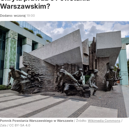
Warszawskim?
Dodano:
wczoraj
19:00
Pomnik Powstania Warszawskiego w Warszawie
/ Źródło:
Wikimedia Commons
/
Zala / CC BY-SA 4.0