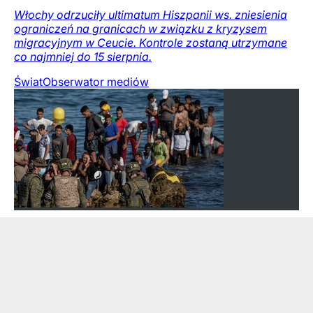
Włochy odrzuciły ultimatum Hiszpanii ws. zniesienia
ograniczeń na granicach w związku z kryzysem
migracyjnym w Ceucie. Kontrole zostaną utrzymane
co najmniej do 15 sierpnia.
Świat
Obserwator mediów