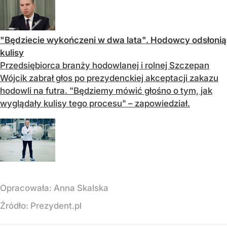
"Będziecie wykończeni w dwa lata". Hodowcy odsłonią
kulisy
Przedsiębiorca branży hodowlanej i rolnej Szczepan
Wójcik zabrał głos po prezydenckiej akceptacji zakazu
hodowli na futra. "Będziemy mówić głośno o tym, jak
wyglądały kulisy tego procesu" – zapowiedział.
Opracowała:
Anna Skalska
Źródło:
Prezydent.pl