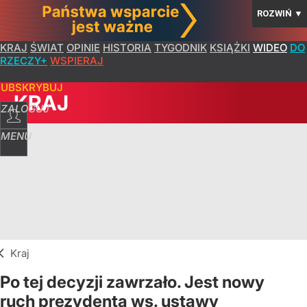
ROZWIŃ
▼
KRAJ
ŚWIAT
OPINIE
HISTORIA
TYGODNIK
KSIĄŻKI
WIDEO
DO
RZECZY+
WSPIERAJ
SUBSKRYBUJ
KRAJ
ZALOGUJ
MENU
Kraj
Po tej decyzji zawrzało. Jest nowy
ruch prezydenta ws. ustawy