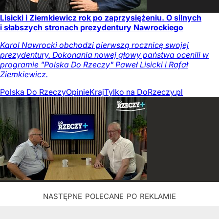
Lisicki i Ziemkiewicz rok po zaprzysiężeniu. O silnych
i słabszych stronach prezydentury Nawrockiego
Karol Nawrocki obchodzi pierwszą rocznicę swojej
prezydentury. Dokonania nowej głowy państwa ocenili w
programie "Polska Do Rzeczy" Paweł Lisicki i Rafał
Ziemkiewicz.
Polska Do Rzeczy
Opinie
Kraj
Tylko na DoRzeczy.pl