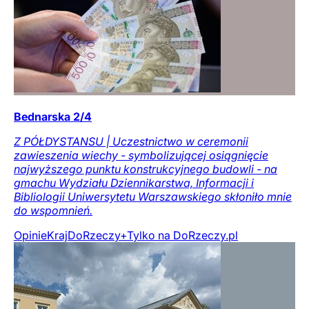
Bednarska 2/4
Z PÓŁDYSTANSU | Uczestnictwo w ceremonii
zawieszenia wiechy - symbolizującej osiągnięcie
najwyższego punktu konstrukcyjnego budowli - na
gmachu Wydziału Dziennikarstwa, Informacji i
Bibliologii Uniwersytetu Warszawskiego skłoniło mnie
do wspomnień.
Opinie
Kraj
DoRzeczy+
Tylko na DoRzeczy.pl