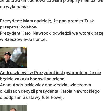
że ustawa łańcuchowa zawiera przepisy niemożliwe
do wykonania.
Prezydent: Mam nadzieję, że pan premier Tusk
przeprosi Polaków
Prezydent Karol Nawrocki odwiedził we wtorek bazę
w Rzeszowie-Jasionce.
Andruszkiewicz: Prezydent jest gwarantem, że nie
będzie zakazu hodowli na mięso
Adam Andruszkiewicz opowiedział wieczorem
o kulisach decyzji prezydenta Karola Nawrockiego
o podpisaniu ustawy futerkowej.