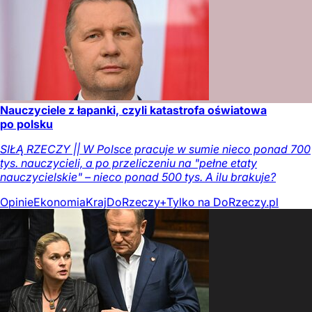
Nauczyciele z łapanki, czyli katastrofa oświatowa
po polsku
SIŁĄ RZECZY || W Polsce pracuje w sumie nieco ponad 700
tys. nauczycieli, a po przeliczeniu na "pełne etaty
nauczycielskie" – nieco ponad 500 tys. A ilu brakuje?
Opinie
Ekonomia
Kraj
DoRzeczy+
Tylko na DoRzeczy.pl