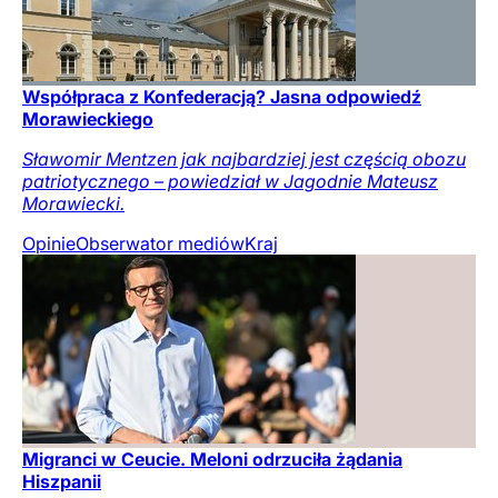
Współpraca z Konfederacją? Jasna odpowiedź
Morawieckiego
Sławomir Mentzen jak najbardziej jest częścią obozu
patriotycznego – powiedział w Jagodnie Mateusz
Morawiecki.
Opinie
Obserwator mediów
Kraj
Migranci w Ceucie. Meloni odrzuciła żądania
Hiszpanii