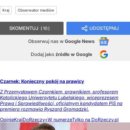
Kraj
Obserwator mediów
SKOMENTUJ
UDOSTĘPNIJ
10
Obserwuj nas
w
Google News
Dodaj jako
źródło w Google
Czarnek: Konieczny pokój na prawicy
Z Przemysławem Czarnkiem, prawnikiem, profesorem
Katolickiego Uniwersytetu Lubelskiego, wiceprezesem
Prawa i Sprawiedliwości, oficjalnym kandydatem PiS na
premiera rozmawia Ryszard Gromadzki.
Opinie
Kraj
DoRzeczy+
W numerze
Tylko na DoRzeczy.pl