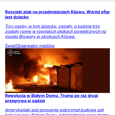
Rosyjski atak na przedmieściach Kijowa. Wśród ofiar
jest dziecko
Trzy osoby, w tym dziecko, zginęły, a kolejne trzy
zostały ranne w rosyjskich atakach powietrznych na
miasto Browary w okolicach Kijowa.
Świat
Obserwator mediów
Rewolucja w Białym Domu. Trump po raz drugi
przegrywa w sądzie
Amerykański sąd ponownie wstrzymał budowę sali