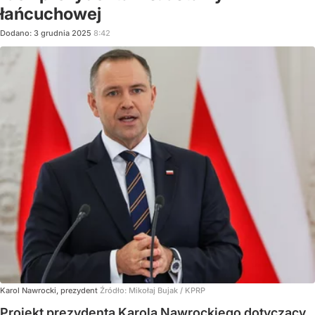
łańcuchowej
Dodano:
3
grudnia
2025
8:42
Karol Nawrocki, prezydent
Źródło:
Mikołaj Bujak / KPRP
Projekt prezydenta Karola Nawrockiego dotyczący