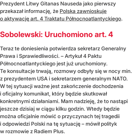
Prezydent Litwy Gitanas Nauseda jako pierwszy
przekazał informację, że
Polska zawnioskuje
o aktywację art. 4 Traktatu Północnoatlantyckiego
.
Sobolewski: Uruchomiono art. 4
Teraz te doniesienia potwierdza sekretarz Generalny
Prawa i Sprawiedliwości. – Artykuł 4 Paktu
Północnoatlantyckiego jest już uruchomiony.
Te konsultacje trwają, rozmowy odbyły się w nocy min.
z prezydentem USA i sekretarzem generalnym NATO.
W tej sytuacji ważne jest zakończenie dochodzenia
i oficjalny komunikat, który będzie skutkował
konkretnymi działaniami. Mam nadzieję, że to nastąpi
jeszcze dzisiaj w ciągu kilku godzin. Wtedy będzie
można oficjalnie mówić o przyczynach tej tragedii
i odpowiedzi Polski na tę sytuację – mówił polityk
w rozmowie z Radiem Plus.