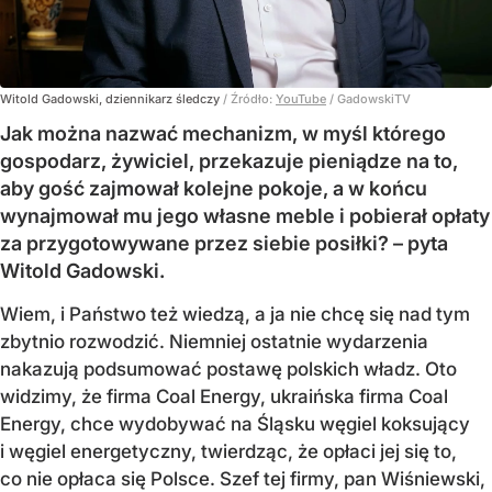
Witold Gadowski, dziennikarz śledczy
/ Źródło:
YouTube
/
GadowskiTV
Jak można nazwać mechanizm, w myśl którego
gospodarz, żywiciel, przekazuje pieniądze na to,
aby gość zajmował kolejne pokoje, a w końcu
wynajmował mu jego własne meble i pobierał opłaty
za przygotowywane przez siebie posiłki? – pyta
Witold Gadowski.
Wiem, i Państwo też wiedzą, a ja nie chcę się nad tym
zbytnio rozwodzić. Niemniej ostatnie wydarzenia
nakazują podsumować postawę polskich władz. Oto
widzimy, że firma Coal Energy, ukraińska firma Coal
Energy, chce wydobywać na Śląsku węgiel koksujący
i węgiel energetyczny, twierdząc, że opłaci jej się to,
co nie opłaca się Polsce. Szef tej firmy, pan Wiśniewski,