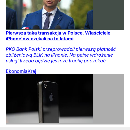
Pierwsza taka transakcja w Polsce. Właściciele
iPhone'ów czekali na to latami
PKO Bank Polski przeprowadził pierwszą płatność
zbliżeniową BLIK na iPhonie. Na pełne wdrożenie
usługi trzeba będzie jeszcze trochę poczekać.
Ekonomia
Kraj