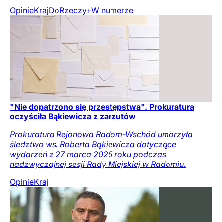
Opinie
Kraj
DoRzeczy+
W numerze
"Nie dopatrzono się przestępstwa". Prokuratura
oczyściła Bąkiewicza z zarzutów
Prokuratura Rejonowa Radom-Wschód umorzyła
śledztwo ws. Roberta Bąkiewicza dotyczące
wydarzeń z 27 marca 2025 roku podczas
nadzwyczajnej sesji Rady Miejskiej w Radomiu.
Opinie
Kraj