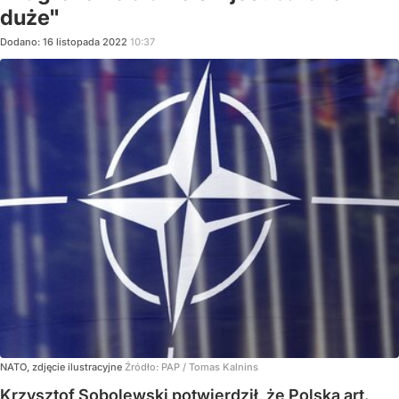
duże"
Dodano:
16
listopada
2022
10:37
NATO, zdjęcie ilustracyjne
Źródło:
PAP
/
Tomas Kalnins
Krzysztof Sobolewski potwierdził, że Polska art.