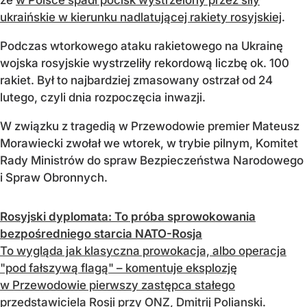
ukraińskie w kierunku nadlatującej rakiety rosyjskiej
.
Podczas wtorkowego ataku rakietowego na Ukrainę
wojska rosyjskie wystrzeliły rekordową liczbę ok. 100
rakiet. Był to najbardziej zmasowany ostrzał od 24
lutego, czyli dnia rozpoczęcia inwazji.
W związku z tragedią w Przewodowie premier Mateusz
Morawiecki zwołał we wtorek, w trybie pilnym, Komitet
Rady Ministrów do spraw Bezpieczeństwa Narodowego
i Spraw Obronnych.
Rosyjski dyplomata: To próba sprowokowania
bezpośredniego starcia NATO-Rosja
To wygląda jak klasyczna prowokacja, albo operacja
"pod fałszywą flagą" – komentuje eksplozję
w Przewodowie pierwszy zastępca stałego
przedstawiciela Rosji przy ONZ, Dmitrij Polianski.