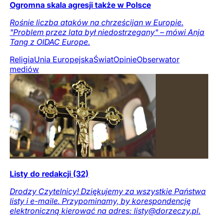
Ogromna skala agresji także w Polsce
Rośnie liczba ataków na chrześcijan w Europie.
"Problem przez lata był niedostrzegany" – mówi Anja
Tang z OIDAC Europe.
Religia
Unia Europejska
Świat
Opinie
Obserwator
mediów
Listy do redakcji (32)
Drodzy Czytelnicy! Dziękujemy za wszystkie Państwa
listy i e-maile. Przypominamy, by korespondencję
elektroniczną kierować na adres: listy@dorzeczy.pl.