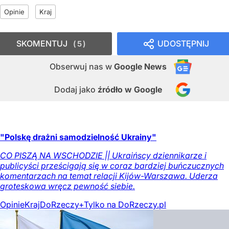
Opinie
Kraj
SKOMENTUJ
UDOSTĘPNIJ
5
Obserwuj nas
w
Google News
Dodaj jako
źródło w Google
"Polskę drażni samodzielność Ukrainy"
CO PISZĄ NA WSCHODZIE || Ukraińscy dziennikarze i
publicyści prześcigają się w coraz bardziej buńczucznych
komentarzach na temat relacji Kijów-Warszawa. Uderza
groteskowa wręcz pewność siebie.
Opinie
Kraj
DoRzeczy+
Tylko na DoRzeczy.pl