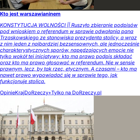
Kto jest warszawianinem
KONSTYTUCJA WOLNOŚCI || Ruszyło zbieranie podpisów
pod wnioskiem o referendum w sprawie odwołania pana
Trzaskowskiego ze stanowiska prezydenta stolicy, a wraz
z nim jeden z najbardziej bezsensownych, ale jednocześnie
charakterystycznych sporów, napędzających emocje nie
tylko wokół tej inicjatywy: kto ma prawo podpis składać
oraz kto ma prawo głosować w referendum. Nie w sensie
prawnym, lecz, by tak rzec, etycznym. A czasami – kto ma
nawet prawo wypowiadać się w sprawie tego, jak
funkcjonuje stolica.
Opinie
Kraj
DoRzeczy+
Tylko na DoRzeczy.pl