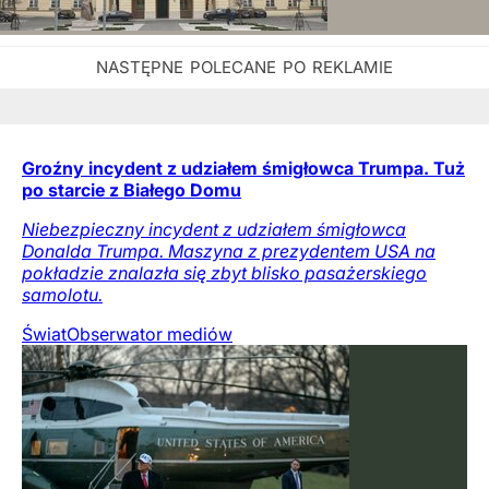
Groźny incydent z udziałem śmigłowca Trumpa. Tuż
po starcie z Białego Domu
Niebezpieczny incydent z udziałem śmigłowca
Donalda Trumpa. Maszyna z prezydentem USA na
pokładzie znalazła się zbyt blisko pasażerskiego
samolotu.
Świat
Obserwator mediów