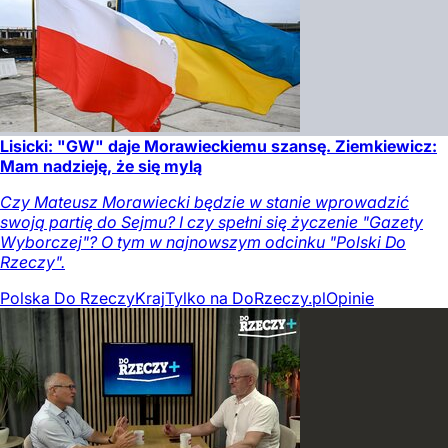
Lisicki: "GW" daje Morawieckiemu szansę. Ziemkiewicz:
Mam nadzieję, że się mylą
Czy Mateusz Morawiecki będzie w stanie wprowadzić
swoją partię do Sejmu? I czy spełni się życzenie "Gazety
Wyborczej"? O tym w najnowszym odcinku "Polski Do
Rzeczy".
Polska Do Rzeczy
Kraj
Tylko na DoRzeczy.pl
Opinie