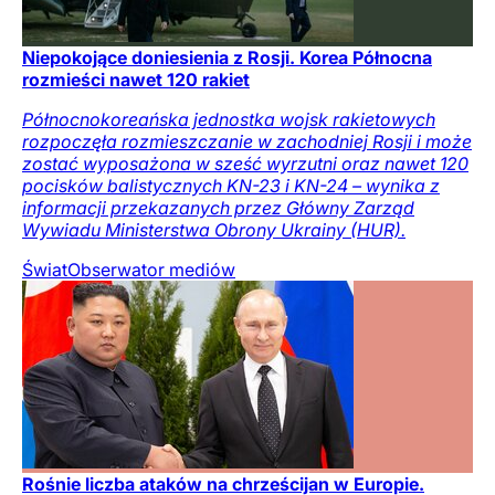
Niepokojące doniesienia z Rosji. Korea Północna
rozmieści nawet 120 rakiet
Północnokoreańska jednostka wojsk rakietowych
rozpoczęła rozmieszczanie w zachodniej Rosji i może
zostać wyposażona w sześć wyrzutni oraz nawet 120
pocisków balistycznych KN-23 i KN-24 – wynika z
informacji przekazanych przez Główny Zarząd
Wywiadu Ministerstwa Obrony Ukrainy (HUR).
Świat
Obserwator mediów
Rośnie liczba ataków na chrześcijan w Europie.