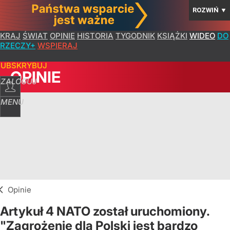
ROZWIŃ
▼
KRAJ
ŚWIAT
OPINIE
HISTORIA
TYGODNIK
KSIĄŻKI
WIDEO
DO
RZECZY+
WSPIERAJ
SUBSKRYBUJ
OPINIE
ZALOGUJ
MENU
Opinie
Artykuł 4 NATO został uruchomiony.
"Zagrożenie dla Polski jest bardzo