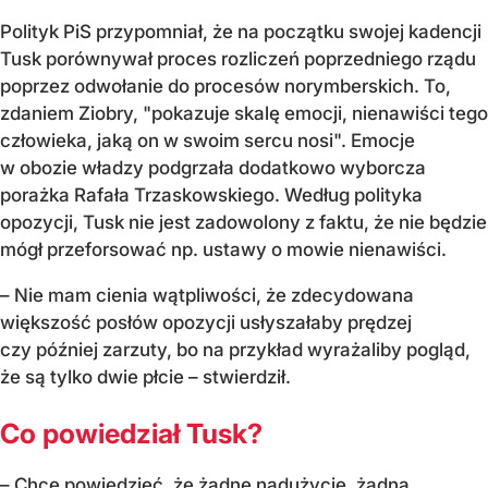
Polityk PiS przypomniał, że na początku swojej kadencji
Tusk porównywał proces rozliczeń poprzedniego rządu
poprzez odwołanie do procesów norymberskich. To,
zdaniem Ziobry, "pokazuje skalę emocji, nienawiści tego
człowieka, jaką on w swoim sercu nosi". Emocje
w obozie władzy podgrzała dodatkowo wyborcza
porażka Rafała Trzaskowskiego. Według polityka
opozycji, Tusk nie jest zadowolony z faktu, że nie będzie
mógł przeforsować np. ustawy o mowie nienawiści.
– Nie mam cienia wątpliwości, że zdecydowana
większość posłów opozycji usłyszałaby prędzej
czy później zarzuty, bo na przykład wyrażaliby pogląd,
że są tylko dwie płcie – stwierdził.
Co powiedział Tusk?
– Chcę powiedzieć, że żadne nadużycie, żadna