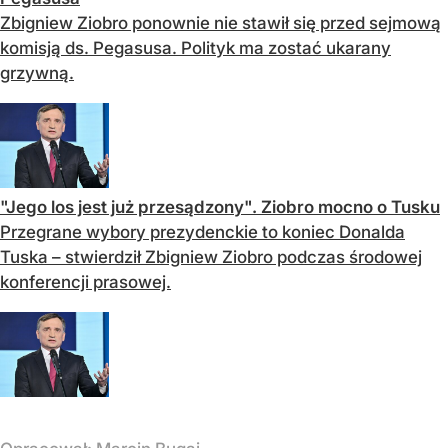
Zbigniew Ziobro ponownie nie stawił się przed sejmową
komisją ds. Pegasusa. Polityk ma zostać ukarany
grzywną.
"Jego los jest już przesądzony". Ziobro mocno o Tusku
Przegrane wybory prezydenckie to koniec Donalda
Tuska – stwierdził Zbigniew Ziobro podczas środowej
konferencji prasowej.