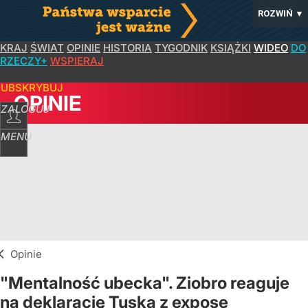
ROZWIŃ
▼
KRAJ
ŚWIAT
OPINIE
HISTORIA
TYGODNIK
KSIĄŻKI
WIDEO
DO
RZECZY+
WSPIERAJ
SUBSKRYBUJ
OPINIE
ZALOGUJ
MENU
Opinie
"Mentalność ubecka". Ziobro reaguje
na deklarację Tuska z expose