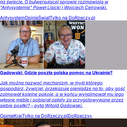
na świecie. O bulwersującej sprawie rozmawiają w
"Antysystemie" Paweł Lisicki i Wojciech Cejrowski.
Antysystem
Opinie
Świat
Tylko na DoRzeczy.pl
Gadowski: Gdzie poszła polska pomoc na Ukrainie?
Jak można nazwać mechanizm, w myśl którego
gospodarz, żywiciel, przekazuje pieniądze na to, aby gość
zajmował kolejne pokoje, a w końcu wynajmował mu jego
własne meble i pobierał opłaty za przygotowywane przez
siebie posiłki? – pyta Witold Gadowski.
Opinie
Kraj
Tylko na DoRzeczy.pl
DoRzeczy+