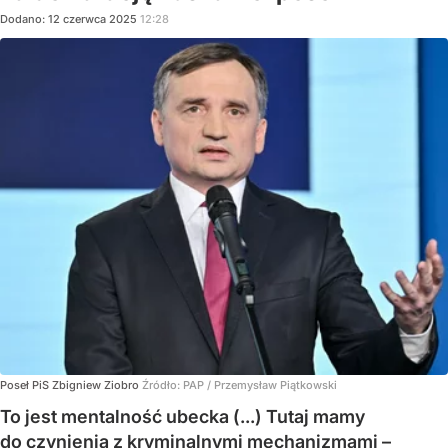
Dodano:
12
czerwca
2025
12:28
Poseł PiS Zbigniew Ziobro
Źródło:
PAP
/
Przemysław Piątkowski
To jest mentalność ubecka (...) Tutaj mamy
do czynienia z kryminalnymi mechanizmami –