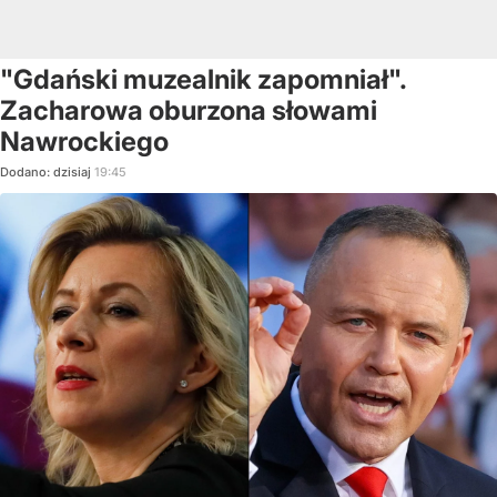
"Gdański muzealnik zapomniał".
Zacharowa oburzona słowami
Nawrockiego
Dodano:
dzisiaj
19:45