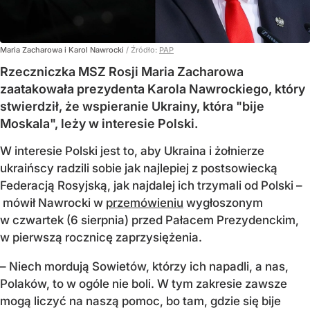
Maria Zacharowa i Karol Nawrocki
/ Źródło:
PAP
Rzeczniczka MSZ Rosji Maria Zacharowa
zaatakowała prezydenta Karola Nawrockiego, który
stwierdził, że wspieranie Ukrainy, która "bije
Moskala", leży w interesie Polski.
W interesie Polski jest to, aby Ukraina i żołnierze
ukraińscy radzili sobie jak najlepiej z postsowiecką
Federacją Rosyjską, jak najdalej ich trzymali od Polski –
mówił Nawrocki w
przemówieniu
wygłoszonym
w czwartek (6 sierpnia) przed Pałacem Prezydenckim,
w pierwszą rocznicę zaprzysiężenia.
– Niech mordują Sowietów, którzy ich napadli, a nas,
Polaków, to w ogóle nie boli. W tym zakresie zawsze
mogą liczyć na naszą pomoc, bo tam, gdzie się bije