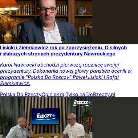
Lisicki i Ziemkiewicz rok po zaprzysiężeniu. O silnych
i słabszych stronach prezydentury Nawrockiego
Karol Nawrocki obchodzi pierwszą rocznicę swojej
prezydentury. Dokonania nowej głowy państwa ocenili w
programie "Polska Do Rzeczy" Paweł Lisicki i Rafał
Ziemkiewicz.
Polska Do Rzeczy
Opinie
Kraj
Tylko na DoRzeczy.pl