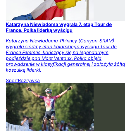
Katarzyna Niewiadoma wygrała 7. etap Tour de
France. Polka liderką wyścigu
Katarzyna Niewiadoma-Phinney (Canyon-SRAM)
wygrała siódmy etap kolarskiego wyścigu Tour de
France Femmes, kończący się na legendarnym
podjeździe pod Mont Ventoux. Polka objęła
prowadzenie w klasyfikacji generalnej i założyła żółtą
koszulkę liderki.
Sport
Rozrywka