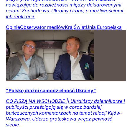
nawiązując do rozbieżności między deklarowanymi
celami Zachodu ws. Ukrainy i Iranu, a możliwościami
ich realizacji.
Opinie
Obserwator mediów
Kraj
Świat
Unia Europejska
"Polskę drażni samodzielność Ukrainy"
CO PISZĄ NA WSCHODZIE || Ukraińscy dziennikarze i
publicyści prześcigają się w coraz bardziej
buńczucznych komentarzach na temat relacji Kijów-
Warszawa. Uderza groteskowa wręcz pewność
siebie.