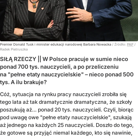
Premier Donald Tusk i minister edukacji narodowej Barbara Nowacka
/ Źródło:
PAP
/
Radek Pietruszka
SIŁĄ RZECZY || W Polsce pracuje w sumie nieco
ponad 700 tys. nauczycieli, a po przeliczeniu
na "pełne etaty nauczycielskie" – nieco ponad 500
tys. A ilu brakuje?
Cóż, sytuacja na rynku pracy nauczycieli zrobiła się
tego lata aż tak dramatycznie dramatyczna, że szkoły
poszukują aż… ponad 20 tys. nauczycieli. Czyli, biorąc
pod uwagę owe "pełne etaty nauczycielskie", szukają
aż jednego na każdych 25 nauczycieli. Doszło do tego,
że gotowe są przyjąć niemal każdego, kto się nawinie,