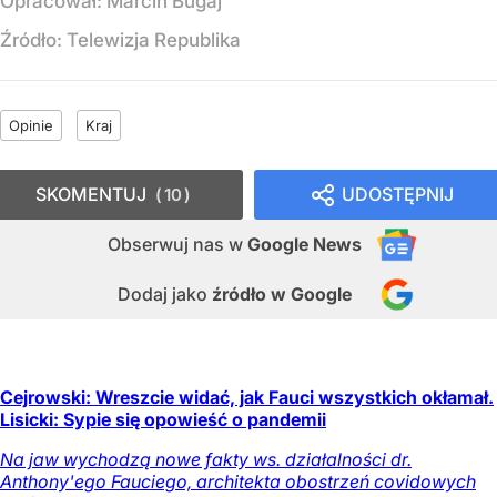
Opracował:
Marcin Bugaj
Źródło:
Telewizja Republika
Opinie
Kraj
SKOMENTUJ
UDOSTĘPNIJ
10
Obserwuj nas
w
Google News
Dodaj jako
źródło w Google
Cejrowski: Wreszcie widać, jak Fauci wszystkich okłamał.
Lisicki: Sypie się opowieść o pandemii
Na jaw wychodzą nowe fakty ws. działalności dr.
Anthony'ego Fauciego, architekta obostrzeń covidowych