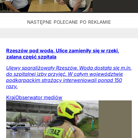
Rzeszów pod wodą. Ulice zamieniły się w rzeki,
zalana część szpitala
Ulewy sparaliżowały Rzeszów. Woda dostała się m.in.
do szpitalnej izby przyjęć. W całym województwie
podkarpackim strażacy interweniowali ponad 150
razy.
Kraj
Obserwator mediów