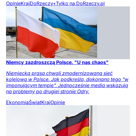
Opinie
Kraj
DoRzeczy+
Tylko na DoRzeczy.pl
Niemcy zazdroszczą Polsce. "U nas chaos"
Niemiecka prasa chwali zmodernizowaną sieć
kolejową w Polsce. Jak podkreśla, dokonano tego "w
imponującym tempie". Jednocześnie media wskazują
na problemy po drugiej stronie Odry.
Ekonomia
Świat
Kraj
Opinie