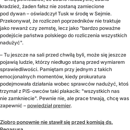
kradzież, żaden fałsz nie zostaną zamiecione
pod dywan – oświadczył Tusk w środę w Sejmie.
Przekonywał, że rozliczeń poprzedników nie traktuje
jako rewanż czy zemstę, lecz jako "bardzo poważne
podejście państwa polskiego do rozliczenia wszystkich
nadużyć".
– Tu jeszcze na sali przed chwilą byli, może się jeszcze
pojawią ludzie, którzy niedługo staną przed wymiarem
sprawiedliwości. Pamiętam przy jednym z takich
emocjonalnych momentów, kiedy prokuratura
podejmowała działania wobec sprawców nadużyć, ktoś
trzymał z PiS-owców taki plakacik: "wszystkich nas
nie zamkniecie". Pewnie nie, ale prace trwają, chcę was
zapewnić –
powiedział premier
.
Ziobro ponownie nie stawił się przed komisją ds.
Pegasusa