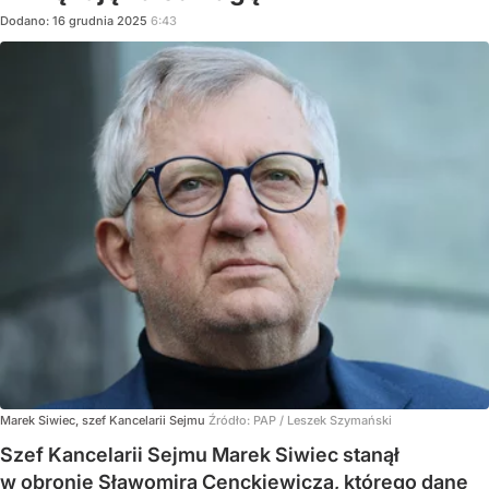
Dodano:
16
grudnia
2025
6:43
Marek Siwiec, szef Kancelarii Sejmu
Źródło:
PAP
/
Leszek Szymański
Szef Kancelarii Sejmu Marek Siwiec stanął
w obronie Sławomira Cenckiewicza, którego dane