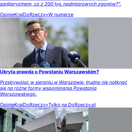
sanitaryzmem, co z 200 tys. nadmiarowych zgonów?".
Opinie
Kraj
DoRzeczy+
W numerze
Ukryta prawda o Powstaniu Warszawskim?
Przebywając w sierpniu w Warszawie, trudno nie natknąć
się na różne formy wspominania Powstania
Warszawskiego.
Opinie
Kraj
DoRzeczy+
Tylko na DoRzeczy.pl