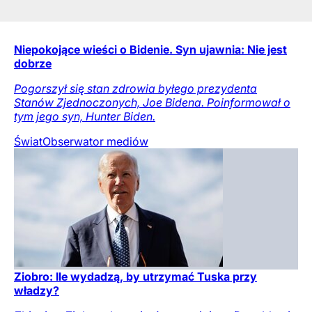
Niepokojące wieści o Bidenie. Syn ujawnia: Nie jest
dobrze
Pogorszył się stan zdrowia byłego prezydenta
Stanów Zjednoczonych, Joe Bidena. Poinformował o
tym jego syn, Hunter Biden.
Świat
Obserwator mediów
Ziobro: Ile wydadzą, by utrzymać Tuska przy
władzy?