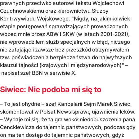
prawnych przeciwko autorowi tekstu Wojciechowi
Czuchnowskiemu oraz kierownictwu Służby
Kontrwywiadu Wojskowego. "Nigdy, na jakimkolwiek
etapie postępowań sprawdzających prowadzonych
wobec mnie przez ABW i SKW (w latach 2001-2021),
nie wprowadziłem służb specjalnych w błąd, niczego
nie zatajając i zawsze bez przeszkód otrzymywałem
tzw. poświadczenia bezpieczeństwa do najwyższych
klauzul tajności (krajowych i międzynarodowych)" –
napisał szef BBN w serwisie X.
Siwiec: Nie podoba mi się to
– To jest ohydne – szef Kancelarii Sejm Marek Siwiec
skomentował w Polsat News sprawę ujawnienia leków.
– Wydaje mi się, że ta gra wokół niedopuszczenia pana
Cenckiewicza do tajemnic państwowych, podczas gdy
on ma ten dostęp do tajemnic państwowych, gdyż