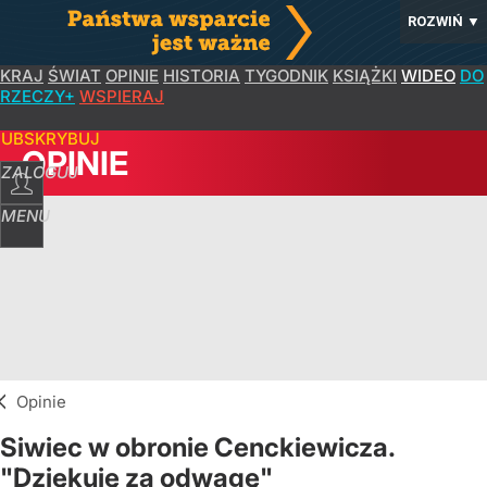
ROZWIŃ
▼
KRAJ
ŚWIAT
OPINIE
HISTORIA
TYGODNIK
KSIĄŻKI
WIDEO
DO
RZECZY+
WSPIERAJ
SUBSKRYBUJ
OPINIE
ZALOGUJ
MENU
Opinie
Siwiec w obronie Cenckiewicza.
"Dziękuję za odwagę"