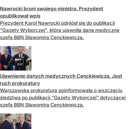
Nawrocki broni swojego ministra. Prezydent
opublikował wpis
Prezydent Karol Nawrocki odniósł się do publikacji
"Gazety Wyborczej", która ujawniła dane medyczne
szefa BBN Sławomira Cenckiewicza.
Ujawnienie danych medycznych Cenckiewicza. Jest
ruch prokuratury
Warszawska prokuratura poinformowała o wszczęciu
śledztwa po publikacji "Gazety Wyborczej" dotyczącej
szefa BBN Sławomira Cenckiewicza.