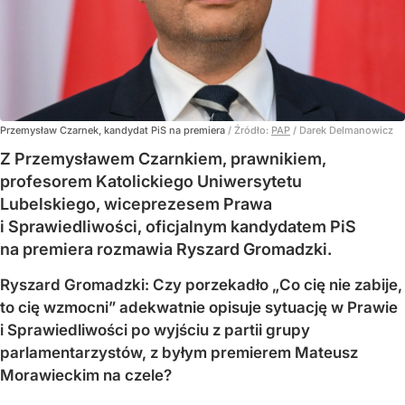
Przemysław Czarnek, kandydat PiS na premiera
/ Źródło:
PAP
/
Darek Delmanowicz
Z Przemysławem Czarnkiem, prawnikiem,
profesorem Katolickiego Uniwersytetu
Lubelskiego, wiceprezesem Prawa
i Sprawiedliwości, oficjalnym kandydatem PiS
na premiera rozmawia Ryszard Gromadzki.
Ryszard Gromadzki: Czy porzekadło „Co cię nie zabije,
to cię wzmocni” adekwatnie opisuje sytuację w Prawie
i Sprawiedliwości po wyjściu z partii grupy
parlamentarzystów, z byłym premierem Mateusz
Morawieckim na czele?