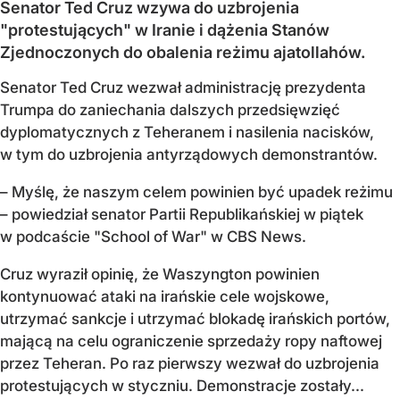
Senator Ted Cruz wzywa do uzbrojenia
"protestujących" w Iranie i dążenia Stanów
Zjednoczonych do obalenia reżimu ajatollahów.
Senator Ted Cruz wezwał administrację prezydenta
Trumpa do zaniechania dalszych przedsięwzięć
dyplomatycznych z Teheranem i nasilenia nacisków,
w tym do uzbrojenia antyrządowych demonstrantów.
– Myślę, że naszym celem powinien być upadek reżimu
– powiedział senator Partii Republikańskiej w piątek
w podcaście "School of War" w CBS News.
Cruz wyraził opinię, że Waszyngton powinien
kontynuować ataki na irańskie cele wojskowe,
utrzymać sankcje i utrzymać blokadę irańskich portów,
mającą na celu ograniczenie sprzedaży ropy naftowej
przez Teheran. Po raz pierwszy wezwał do uzbrojenia
protestujących w styczniu. Demonstracje zostały...