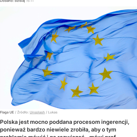
Dodano:
dzisiaj
16:11
Flaga UE
/ Źródło:
Unsplash
/
Lukas
Polska jest mocno poddana procesom ingerencji,
ponieważ bardzo niewiele zrobiła, aby o tym