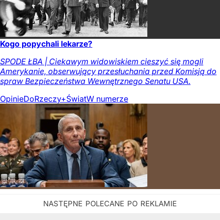
Kogo popychali lekarze?
SPODE ŁBA | Ciekawym widowiskiem cieszyć się mogli
Amerykanie, obserwujący przesłuchania przed Komisją do
spraw Bezpieczeństwa Wewnętrznego Senatu USA.
Opinie
DoRzeczy+
Świat
W numerze