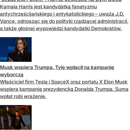
Kamala Harris jest kandydatką fanatyzmu
antychrześcijańskiego i antykatolickiego – uważa J.D.
Vance, odnosząc się do polityki rządzącej administracji,
a także głośnej wypowiedzi kandydatki Demokratów.
Musk wspiera Trumpa. Tyle wpłacił na kampanię
wyborczą
Właściciel firm Tesla i SpaceX oraz portalu X Elon Musk
wspiera kampanię prezydencką Donalda Trumpa. Suma
wpłat robi wrażenie.