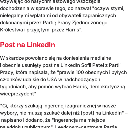
wzywając do natychmiastowego wszczęcia
dochodzenia w sprawie tego, co nazwał "oczywistymi,
nielegalnymi wpłatami od obywateli zagranicznych
dokonanymi przez Partię Pracy Zjednoczonego
Królestwa i przyjętymi przez Harris".
Post na LinkedIn
W skardze powołano się na doniesienia medialne
i obecnie usunięty post na LinkedIn Sofii Patel z Partii
Pracy, która napisała, że "prawie 100 obecnych i byłych
członków uda się do USA w nadchodzących
tygodniach, aby pomóc wybrać Harris, demokratyczną
wiceprezydent"
"Ci, którzy szukają ingerencji zagranicznej w nasze
wybory, nie muszą szukać dalej niż [post] na LinkedIn" –
napisano i dodano, że "ingerencja ma miejsce
na widoku publicznym". Lewicowo-centrowa Partia