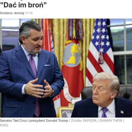
"Dać im broń"
Dodano:
dzisiaj
17:18
Senator Ted Cruz i prezydent Donald Trump
/ Źródło:
PAP/EPA
/
SHAWN THEW /
POOL