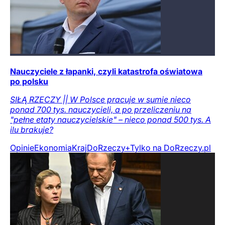
Nauczyciele z łapanki, czyli katastrofa oświatowa
po polsku
SIŁĄ RZECZY || W Polsce pracuje w sumie nieco
ponad 700 tys. nauczycieli, a po przeliczeniu na
"pełne etaty nauczycielskie" – nieco ponad 500 tys. A
ilu brakuje?
Opinie
Ekonomia
Kraj
DoRzeczy+
Tylko na DoRzeczy.pl