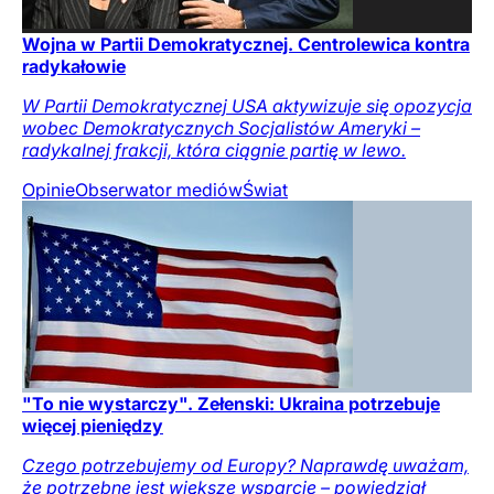
Wojna w Partii Demokratycznej. Centrolewica kontra
radykałowie
W Partii Demokratycznej USA aktywizuje się opozycja
wobec Demokratycznych Socjalistów Ameryki –
radykalnej frakcji, która ciągnie partię w lewo.
Opinie
Obserwator mediów
Świat
"To nie wystarczy". Zełenski: Ukraina potrzebuje
więcej pieniędzy
Czego potrzebujemy od Europy? Naprawdę uważam,
że potrzebne jest większe wsparcie – powiedział