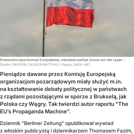
Przewodnicząca Komisji Europejskiej, niemiecka polityk Ursula von der Leyen
/
Źródło:
PAP/EPA
/
OLIVIER MATTHYS / Pexels, SHOX ART
Pieniądze dawane przez Komisję Europejską
organizacjom pozarządowym miały służyć m.in.
na kształtowanie debaty politycznej w państwach
z rządami pozostającymi w sporze z Brukselą, jak
Polska czy Węgry. Tak twierdzi autor raportu "The
EU’s Propaganda Machine".
Dziennik "Berliner Zeitung" opublikował wywiad
z włoskim publicystą i dziennikarzem Thomasem Fazim,