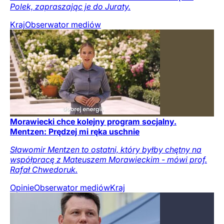
Polek, zapraszając je do Juraty.
Kraj
Obserwator mediów
Morawiecki chce kolejny program socjalny.
Mentzen: Prędzej mi ręka uschnie
Sławomir Mentzen to ostatni, który byłby chętny na
współpracę z Mateuszem Morawieckim - mówi prof.
Rafał Chwedoruk.
Opinie
Obserwator mediów
Kraj