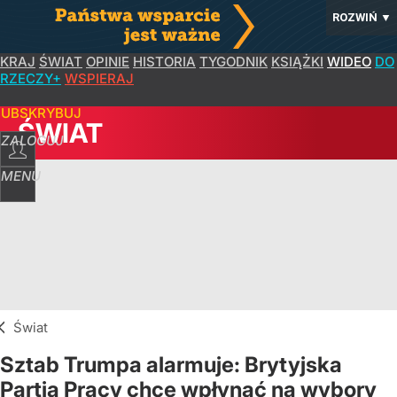
ROZWIŃ
▼
KRAJ
ŚWIAT
OPINIE
HISTORIA
TYGODNIK
KSIĄŻKI
WIDEO
DO
RZECZY+
WSPIERAJ
SUBSKRYBUJ
ŚWIAT
ZALOGUJ
MENU
Świat
Sztab Trumpa alarmuje: Brytyjska
Partia Pracy chce wpłynąć na wybory