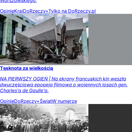
Warszawskiego.
Opinie
Kraj
DoRzeczy+
Tylko na DoRzeczy.pl
Tęsknota za wielkością
NA PIERWSZY OGIEŃ | Na ekrany francuskich kin weszła
dwuczęściowa epopeja filmowa o wojennych losach gen.
Charles’a de Gaulle’a.
Opinie
DoRzeczy+
Świat
W numerze