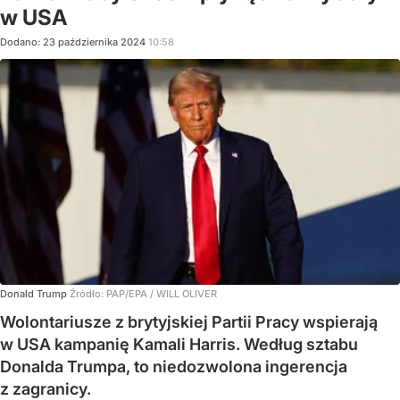
w USA
Dodano:
23
października
2024
10:58
Donald Trump
Źródło:
PAP/EPA
/
WILL OLIVER
Wolontariusze z brytyjskiej Partii Pracy wspierają
w USA kampanię Kamali Harris. Według sztabu
Donalda Trumpa, to niedozwolona ingerencja
z zagranicy.