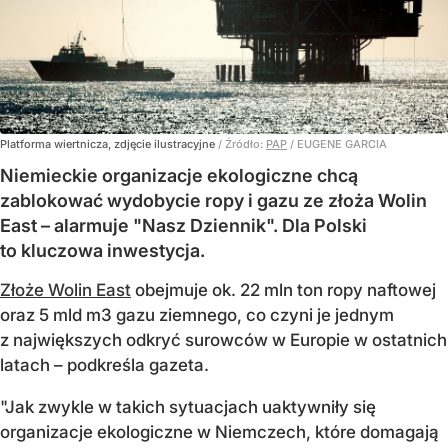
Platforma wiertnicza, zdjęcie ilustracyjne
/ Źródło:
PAP
/
EUGENE GARCIA
Niemieckie organizacje ekologiczne chcą
zablokować wydobycie ropy i gazu ze złoża Wolin
East – alarmuje "Nasz Dziennik". Dla Polski
to kluczowa inwestycja.
Złoże Wolin East
obejmuje ok. 22 mln ton ropy naftowej
oraz 5 mld m3 gazu ziemnego, co czyni je jednym
z największych odkryć surowców w Europie w ostatnich
latach – podkreśla gazeta.
"Jak zwykle w takich sytuacjach uaktywniły się
organizacje ekologiczne w Niemczech, które domagają