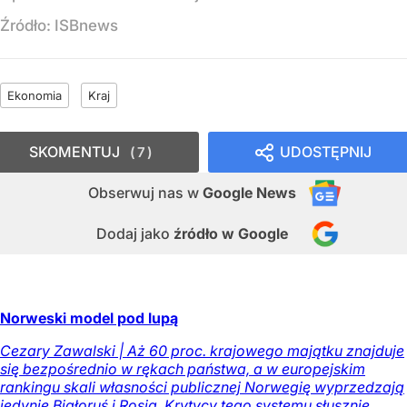
Źródło:
ISBnews
Ekonomia
Kraj
SKOMENTUJ
UDOSTĘPNIJ
7
Obserwuj nas
w
Google News
Dodaj jako
źródło w Google
Norweski model pod lupą
Cezary Zawalski | Aż 60 proc. krajowego majątku znajduje
się bezpośrednio w rękach państwa, a w europejskim
rankingu skali własności publicznej Norwegię wyprzedzają
jedynie Białoruś i Rosja. Krytycy tego systemu słusznie