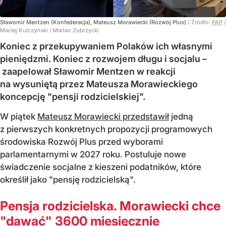
Sławomir Mentzen (Konfederacja), Mateusz Morawiecki (Rozwój Plus)
/ Źródło:
PAP
/
Maciej Kulczyński / Marian Zubrzycki
Koniec z przekupywaniem Polaków ich własnymi
pieniędzmi. Koniec z rozwojem długu i socjalu –
zaapelował Sławomir Mentzen w reakcji
na wysuniętą przez Mateusza Morawieckiego
koncepcję "pensji rodzicielskiej".
W piątek
Mateusz Morawiecki przedstawił
jedną
z pierwszych konkretnych propozycji programowych
środowiska Rozwój Plus przed wyborami
parlamentarnymi w 2027 roku. Postuluje nowe
świadczenie socjalne z kieszeni podatników, które
określił jako "pensję rodzicielską".
Pensja rodzicielska. Morawiecki chce
"dawać" 3600 miesięcznie