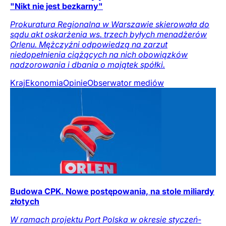
"Nikt nie jest bezkarny"
Prokuratura Regionalna w Warszawie skierowała do
sądu akt oskarżenia ws. trzech byłych menadżerów
Orlenu. Mężczyźni odpowiedzą na zarzut
niedopełnienia ciążących na nich obowiązków
nadzorowania i dbania o majątek spółki.
Kraj
Ekonomia
Opinie
Obserwator mediów
Budowa CPK. Nowe postępowania, na stole miliardy
złotych
W ramach projektu Port Polska w okresie styczeń-