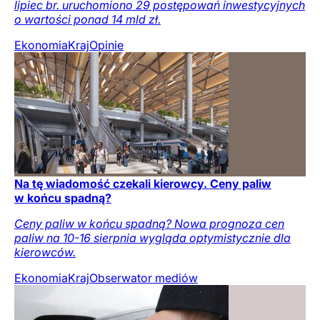
lipiec br. uruchomiono 29 postępowań inwestycyjnych
o wartości ponad 14 mld zł.
Ekonomia
Kraj
Opinie
Na tę wiadomość czekali kierowcy. Ceny paliw
w końcu spadną?
Ceny paliw w końcu spadną? Nowa prognoza cen
paliw na 10-16 sierpnia wygląda optymistycznie dla
kierowców.
Ekonomia
Kraj
Obserwator mediów