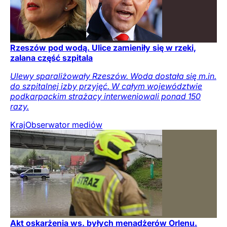
Rzeszów pod wodą. Ulice zamieniły się w rzeki,
zalana część szpitala
Ulewy sparaliżowały Rzeszów. Woda dostała się m.in.
do szpitalnej izby przyjęć. W całym województwie
podkarpackim strażacy interweniowali ponad 150
razy.
Kraj
Obserwator mediów
Akt oskarżenia ws. byłych menadżerów Orlenu.