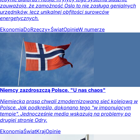
zauważają, że zamożność Oslo to nie zasługa genialnych
urzędników, lecz unikalnej obfitości surowców
energetycznych.
Ekonomia
DoRzeczy+
Świat
Opinie
W numerze
Niemcy zazdroszczą Polsce. "U nas chaos"
Niemiecka prasa chwali zmodernizowaną sieć kolejową w
Polsce. Jak podkreśla, dokonano tego "w imponującym
tempie". Jednocześnie media wskazują na problemy po
drugiej stronie Odry.
Ekonomia
Świat
Kraj
Opinie