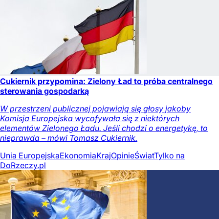
Cukiernik przypomina: Zielony Ład to próba centralnego
sterowania gospodarką
W przestrzeni publicznej pojawiają się głosy jakoby
Komisja Europejska wycofywała się z niektórych
elementów Zielonego Ładu. Jeśli chodzi o energetykę, to
nieprawda – mówi Tomasz Cukiernik.
Unia Europejska
Ekonomia
Kraj
Opinie
Świat
Tylko na
DoRzeczy.pl