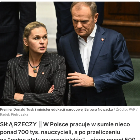
Premier Donald Tusk i minister edukacji narodowej Barbara Nowacka
/ Źródło:
PAP
/
Radek Pietruszka
SIŁĄ RZECZY || W Polsce pracuje w sumie nieco
ponad 700 tys. nauczycieli, a po przeliczeniu
na "pełne etaty nauczycielskie" – nieco ponad 500