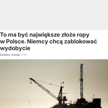
To ma być największe złoże ropy
w Polsce. Niemcy chcą zablokować
wydobycie
Dodano:
dzisiaj
17:47