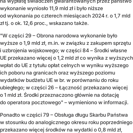
na wypłatę świadczeń gwarantowanych przez państwo
wykonanie wyniosło 11,9 mld zł i było niższe
od wykonania po czterech miesiącach 2024 r. o 1,7 mld
zł tj. o ok. 12,6 proc., wskazano także.
"W części 29 – Obrona narodowa wykonanie było
wyższe o 1,9 mld zł, m.in. w związku z zakupem sprzętu
i uzbrojenia wojskowego; w części 84 – Środki własne
UE przekazano więcej o 1,2 mld zł co wynika z wyższych
wpłat do UE z tytułu opłat celnych w wyniku wyższego
ich poboru na granicach oraz wyższego poziomu
wydatków budżetu UE w br. w porównaniu do roku
ubiegłego; w części 26 – Łączność przekazano więcej
o 1 mld zł. Środki przeznaczono głównie na dotację
do operatora pocztowego" – wymieniono w informacji.
Ponadto w części 79 – Obsługa długu Skarbu Państwa
w stosunku do analogicznego okresu roku poprzedniego
przekazano więcej środków na wydatki o 0,8 mld zł,