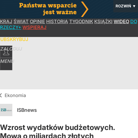
ROZWIŃ
▼
KRAJ
ŚWIAT
OPINIE
HISTORIA
TYGODNIK
KSIĄŻKI
WIDEO
DO
RZECZY+
WSPIERAJ
SUBSKRYBUJ
ZALOGUJ
MENU
Ekonomia
ISBnews
Wzrost wydatków budżetowych.
Mowa o miliardach złotych