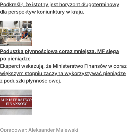
Podkreślił, że istotny jest horyzont długoterminowy
dla perspektyw koniunktury w kraju.
Poduszka płynnościowa coraz mniejsza. MF sięga
po pieniądze
Eksperci wskazują, że Ministerstwo Finansów w coraz
większym stopniu zaczyna wykorzystywać pieniądze
z poduszki płynnościowej.
Opracował:
Aleksander Majewski