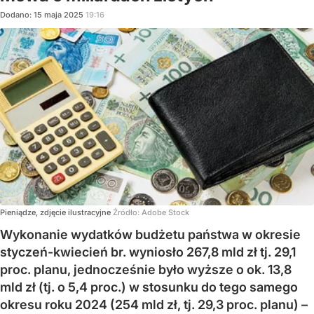
Dodano:
15
maja
2025
19:16
Pieniądze, zdjęcie ilustracyjne
Źródło:
Adobe Stock
Wykonanie wydatków budżetu państwa w okresie
styczeń-kwiecień br. wyniosło 267,8 mld zł tj. 29,1
proc. planu, jednocześnie było wyższe o ok. 13,8
mld zł (tj. o 5,4 proc.) w stosunku do tego samego
okresu roku 2024 (254 mld zł, tj. 29,3 proc. planu) –