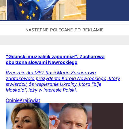
"Gdański muzealnik zapomniał". Zacharowa
oburzona słowami Nawrockiego
Rzeczniczka MSZ Rosji Maria Zacharowa
zaatakowała prezydenta Karola Nawrockiego, który
stwierdził, że wspieranie Ukrainy, która "bije
Moskala", leży w interesie Polski.
Opinie
Kraj
Świat