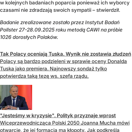
w kolejnych badaniach poparcia ponieważ ich wyborcy
czasami nie zdradzają swoich sympatii – stwierdził.
Badanie zrealizowane zostało przez Instytut Badań
Pollster 27-28.09.2025 roku metodą CAWI na próbie
1026 dorosłych Polaków.
Tak Polacy oceniają Tuska. Wynik nie zostawia złudzeń
Polacy są bardzo podzieleni w sprawie oceny Donalda
Tuska jako premiera. Najnowszy sondaż tylko
potwierdza taką tezę ws. szefa rządu.
"Jesteśmy w kryzysie". Polityk przyznaje wprost
Wiceprzewodnicząca Polski 2050 Joanna Mucha mówi
otwarcie, że jej formacja ma kłopoty. Jak podkreśla