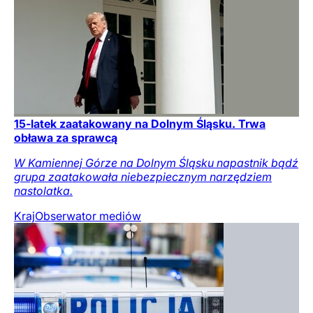
15-latek zaatakowany na Dolnym Śląsku. Trwa
obława za sprawcą
W Kamiennej Górze na Dolnym Śląsku napastnik bądź
grupa zaatakowała niebezpiecznym narzędziem
nastolatka.
Kraj
Obserwator mediów