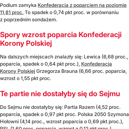
Podium zamyka
Konfederacja z poparciem na poziomie
11,81 proc.
To spadek o 0,74 pkt proc. w porównaniu
z poprzednim sondażem.
Spory wzrost poparcia Konfederacji
Korony Polskiej
Na dalszych miejscach znalazły się: Lewica (6,68 proc.,
poparcia, spadek o 0,64 pkt proc.),
Konfederacja
Korony Polskiej
Grzegorza Brauna (6,66 proc. poparcia,
wzrost o 1,55 pkt proc.
Te partie nie dostałyby się do Sejmu
Do Sejmu nie dostałyby się: Partia Razem (4,52 proc.
poparcia, spadek o 0,97 pkt proc. Polska 2050 Szymona
Hołowni (4,14 proc., wzrost poparcia o 0,69 pkt proc.),
PSL (1,60 proc. poparcia, wzrost o 0,12 pkt proc.).