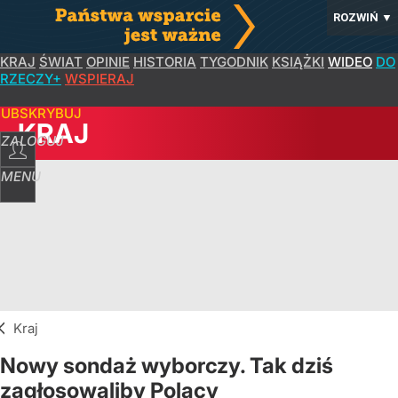
ROZWIŃ
▼
KRAJ
ŚWIAT
OPINIE
HISTORIA
TYGODNIK
KSIĄŻKI
WIDEO
DO
RZECZY+
WSPIERAJ
SUBSKRYBUJ
KRAJ
ZALOGUJ
MENU
Kraj
Nowy sondaż wyborczy. Tak dziś
zagłosowaliby Polacy