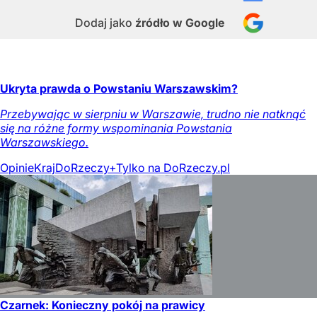
Dodaj jako
źródło w Google
Ukryta prawda o Powstaniu Warszawskim?
Przebywając w sierpniu w Warszawie, trudno nie natknąć
się na różne formy wspominania Powstania
Warszawskiego.
Opinie
Kraj
DoRzeczy+
Tylko na DoRzeczy.pl
Czarnek: Konieczny pokój na prawicy