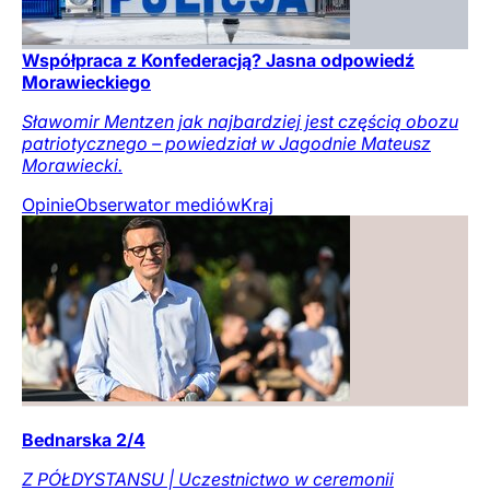
Współpraca z Konfederacją? Jasna odpowiedź
Morawieckiego
Sławomir Mentzen jak najbardziej jest częścią obozu
patriotycznego – powiedział w Jagodnie Mateusz
Morawiecki.
Opinie
Obserwator mediów
Kraj
Bednarska 2/4
Z PÓŁDYSTANSU | Uczestnictwo w ceremonii