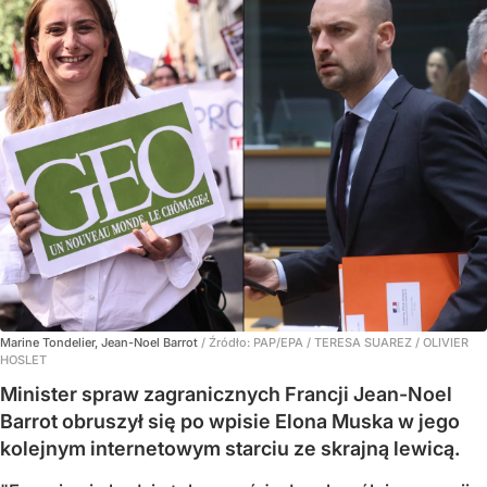
Marine Tondelier, Jean-Noel Barrot
/ Źródło:
PAP/EPA
/
TERESA SUAREZ / OLIVIER
HOSLET
Minister spraw zagranicznych Francji Jean-Noel
Barrot obruszył się po wpisie Elona Muska w jego
kolejnym internetowym starciu ze skrajną lewicą.