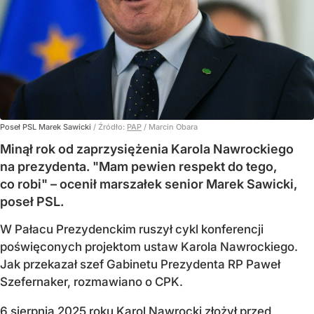
Poseł PSL Marek Sawicki
/ Źródło:
PAP
/
Marcin Obara
Minął rok od zaprzysiężenia Karola Nawrockiego
na prezydenta. "Mam pewien respekt do tego,
co robi" – ocenił marszałek senior Marek Sawicki,
poseł PSL.
W Pałacu Prezydenckim ruszył cykl konferencji
poświęconych projektom ustaw Karola Nawrockiego.
Jak przekazał szef Gabinetu Prezydenta RP Paweł
Szefernaker, rozmawiano o CPK.
6 sierpnia 2025 roku Karol Nawrocki złożył przed