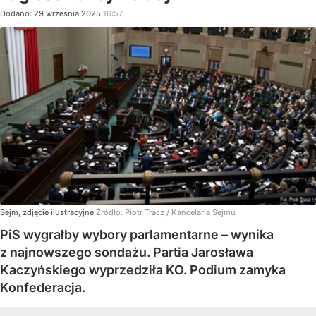
Dodano:
29
września
2025
16:57
Sejm, zdjęcie ilustracyjne
Źródło:
Piotr Tracz / Kancelaria Sejmu
PiS wygrałby wybory parlamentarne – wynika
z najnowszego sondażu. Partia Jarosława
Kaczyńskiego wyprzedziła KO. Podium zamyka
Konfederacja.