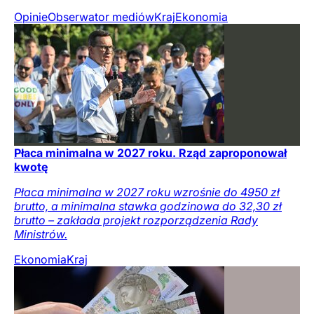
Opinie
Obserwator mediów
Kraj
Ekonomia
Płaca minimalna w 2027 roku. Rząd zaproponował
kwotę
Płaca minimalna w 2027 roku wzrośnie do 4950 zł
brutto, a minimalna stawka godzinowa do 32,30 zł
brutto – zakłada projekt rozporządzenia Rady
Ministrów.
Ekonomia
Kraj