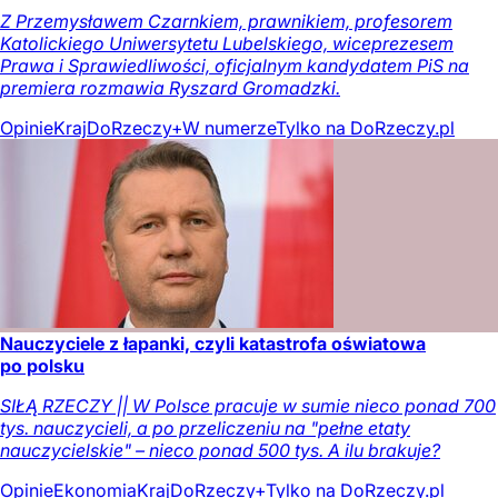
Z Przemysławem Czarnkiem, prawnikiem, profesorem
Katolickiego Uniwersytetu Lubelskiego, wiceprezesem
Prawa i Sprawiedliwości, oficjalnym kandydatem PiS na
premiera rozmawia Ryszard Gromadzki.
Opinie
Kraj
DoRzeczy+
W numerze
Tylko na DoRzeczy.pl
Nauczyciele z łapanki, czyli katastrofa oświatowa
po polsku
SIŁĄ RZECZY || W Polsce pracuje w sumie nieco ponad 700
tys. nauczycieli, a po przeliczeniu na "pełne etaty
nauczycielskie" – nieco ponad 500 tys. A ilu brakuje?
Opinie
Ekonomia
Kraj
DoRzeczy+
Tylko na DoRzeczy.pl