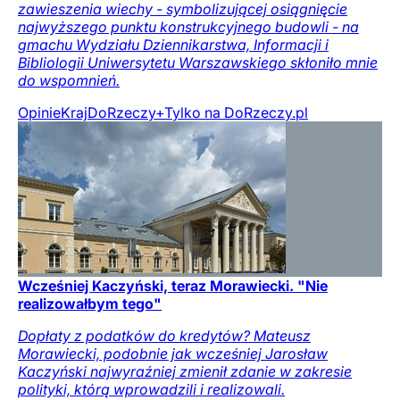
zawieszenia wiechy - symbolizującej osiągnięcie
najwyższego punktu konstrukcyjnego budowli - na
gmachu Wydziału Dziennikarstwa, Informacji i
Bibliologii Uniwersytetu Warszawskiego skłoniło mnie
do wspomnień.
Opinie
Kraj
DoRzeczy+
Tylko na DoRzeczy.pl
Wcześniej Kaczyński, teraz Morawiecki. "Nie
realizowałbym tego"
Dopłaty z podatków do kredytów? Mateusz
Morawiecki, podobnie jak wcześniej Jarosław
Kaczyński najwyraźniej zmienił zdanie w zakresie
polityki, którą wprowadzili i realizowali.