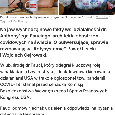
Paweł Lisicki i Wojciech Cejrowski w programie "Antysystem"
/ Źródło:
YouTube
/
Tygodnik Do Rzeczy
Na jaw wychodzą nowe fakty ws. działalności dr.
Anthony'ego Fauciego, architekta obostrzeń
covidowych na świecie. O bulwersującej sprawie
rozmawiają w "Antysystemie" Paweł Lisicki
i Wojciech Cejrowski.
W ub. środę dr Fauci, który odegrał kluczową rolę
w nakładaniu tzw. restrykcji, lockdownów i kierowaniu
działaniami USA w trakcie ogłoszonej tzw. pandemii
COVID-19, stanął przed senacką Komisją
Bezpieczeństwa Wewnętrznego i Spraw Rządowych
Kongresu USA.
Fauci odmówił jednak
udzielenia odpowiedzi na pytania
dotyczące tej sprawy.