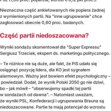
Nieznaczna część ankietowanych nie popiera żadnej
z wymienionych partii. Na "inne ugrupowanie" chce
zagłosować obecnie 0,60 proc. badanych.
Część partii niedoszacowana?
Wyniki sondażu skomentował dla "Super Expressu"
Sergiusz Trzeciak, ekspert ds. marketingu politycznego.
– Te różnice nie są duże, ale fakt, że PiS udało się
osiągnąć pozycję lidera, dla KO jest sygnałem
alarmowym. Ważny jest bowiem efekt psychologiczny –
powiedział. Dodał, że wynik Polski 2050 go nie dziwi,
bo – jak mówił – "obserwujemy spadki tej partii
w sondażach od dawna". – Natomiast uważam,
że wyniki PSL, Konfederacji i ugrupowania Brauna są
niedoszacowane. Partie te mają potencjał do wzrostu