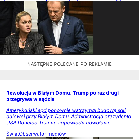
Rewolucja w Białym Domu. Trump po raz drugi
przegrywa w sądzie
Amerykański sąd ponownie wstrzymał budowę sali
balowej przy Białym Domu. Administracja prezydenta
USA Donalda Trumpa zapowiada odwołanie.
Świat
Obserwator mediów