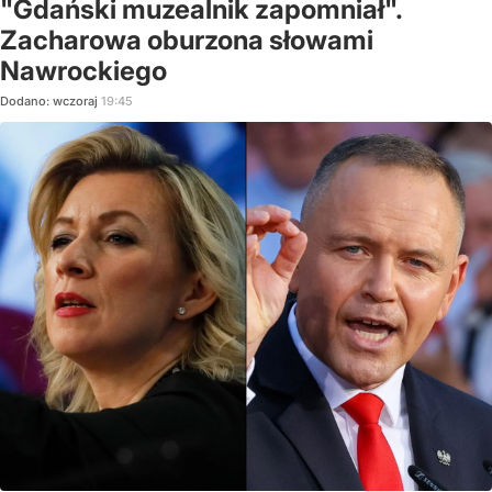
"Gdański muzealnik zapomniał".
Zacharowa oburzona słowami
Nawrockiego
Dodano:
wczoraj
19:45