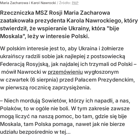
Maria Zacharowa i Karol Nawrocki
/ Źródło:
PAP
Rzeczniczka MSZ Rosji Maria Zacharowa
zaatakowała prezydenta Karola Nawrockiego, który
stwierdził, że wspieranie Ukrainy, która "bije
Moskala", leży w interesie Polski.
W polskim interesie jest to, aby Ukraina i żołnierze
ukraińscy radzili sobie jak najlepiej z postsowiecką
Federacją Rosyjską, jak najdalej ich trzymali od Polski –
mówił Nawrocki w
przemówieniu
wygłoszonym
w czwartek (6 sierpnia) przed Pałacem Prezydenckim,
w pierwszą rocznicę zaprzysiężenia.
– Niech mordują Sowietów, którzy ich napadli, a nas,
Polaków, to w ogóle nie boli. W tym zakresie zawsze
mogą liczyć na naszą pomoc, bo tam, gdzie się bije
Moskala, tam Polska pomaga, nawet jak nie bierze
udziału bezpośrednio w tej...