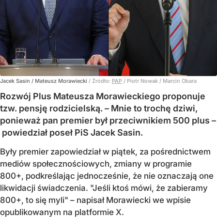
Jacek Sasin / Mateusz Morawiecki
/ Źródło:
PAP
/
Piotr Nowak / Marcin Obara
Rozwój Plus Mateusza Morawieckiego proponuje
tzw. pensję rodzicielską. – Mnie to trochę dziwi,
ponieważ pan premier był przeciwnikiem 500 plus –
powiedział poseł PiS Jacek Sasin.
Były premier zapowiedział w piątek, za pośrednictwem
mediów społecznościowych, zmiany w programie
800+, podkreślając jednocześnie, że nie oznaczają one
likwidacji świadczenia. "Jeśli ktoś mówi, że zabieramy
800+, to się myli" – napisał Morawiecki we wpisie
opublikowanym na platformie X.