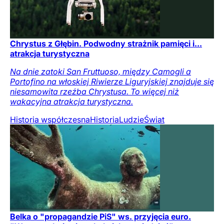
Chrystus z Głębin. Podwodny strażnik pamięci i...
atrakcja turystyczna
Na dnie zatoki San Fruttuoso, między Camogli a
Portofino na włoskiej Riwierze Liguryjskiej znajduje się
niesamowita rzeźba Chrystusa. To więcej niż
wakacyjna atrakcja turystyczna.
Historia współczesna
Historia
Ludzie
Świat
Belka o "propagandzie PiS" ws. przyjęcia euro.