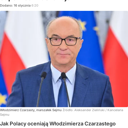
Dodano:
16
stycznia
6:20
Włodzimierz Czarzasty, marszałek Sejmu
Źródło:
Aleksander Zieliński / Kancelaria
Sejmu
Jak Polacy oceniają Włodzimierza Czarzastego