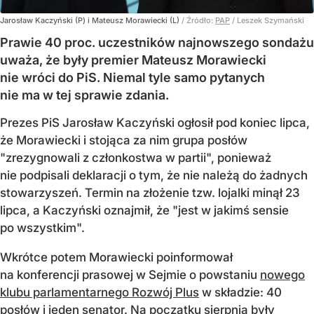
Jarosław Kaczyński (P) i Mateusz Morawiecki (L)
/ Źródło:
PAP
/
Leszek Szymański
Prawie 40 proc. uczestników najnowszego sondażu
uważa, że były premier Mateusz Morawiecki
nie wróci do PiS. Niemal tyle samo pytanych
nie ma w tej sprawie zdania.
Prezes PiS Jarosław Kaczyński ogłosił pod koniec lipca,
że Morawiecki i stojąca za nim grupa posłów
"zrezygnowali z członkostwa w partii", ponieważ
nie podpisali deklaracji o tym, że nie należą do żadnych
stowarzyszeń. Termin na złożenie tzw. lojalki minął 23
lipca, a Kaczyński oznajmił, że "jest w jakimś sensie
po wszystkim".
Wkrótce potem Morawiecki poinformował
na konferencji prasowej w Sejmie o powstaniu
nowego
klubu parlamentarnego Rozwój Plus
w składzie: 40
posłów i jeden senator. Na początku sierpnia były