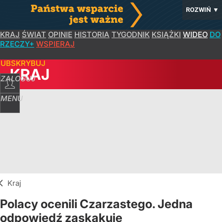
ROZWIŃ
▼
KRAJ
ŚWIAT
OPINIE
HISTORIA
TYGODNIK
KSIĄŻKI
WIDEO
DO
RZECZY+
WSPIERAJ
SUBSKRYBUJ
KRAJ
ZALOGUJ
MENU
Kraj
Polacy ocenili Czarzastego. Jedna
odpowiedź zaskakuje