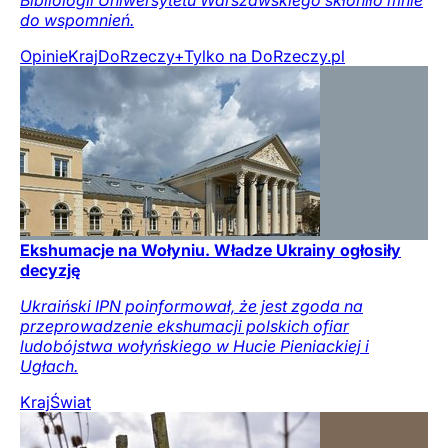
do wspomnień.
Opinie
Kraj
DoRzeczy+
Tylko na DoRzeczy.pl
Ekshumacje na Wołyniu. Władze Ukrainy ogłosiły
decyzję
Ukraiński IPN poinformował, że jest zgoda na
przeprowadzenie ekshumacji polskich ofiar
ludobójstwa wołyńskiego w Hucie Pieniackiej i
Ugłach.
Kraj
Świat