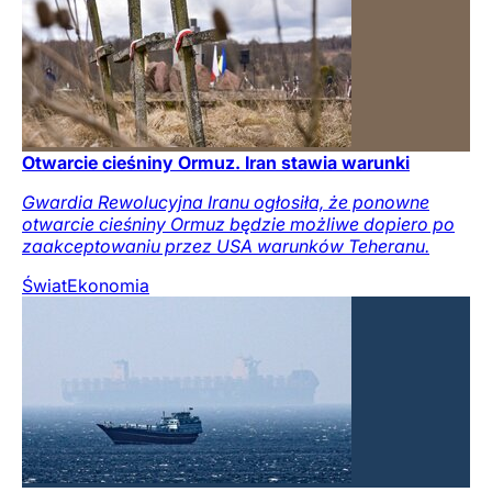
Otwarcie cieśniny Ormuz. Iran stawia warunki
Gwardia Rewolucyjna Iranu ogłosiła, że ponowne
otwarcie cieśniny Ormuz będzie możliwe dopiero po
zaakceptowaniu przez USA warunków Teheranu.
Świat
Ekonomia