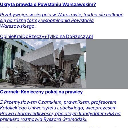
Ukryta prawda o Powstaniu Warszawskim?
Przebywając w sierpniu w Warszawie, trudno nie natknąć
się na różne formy wspominania Powstania
Warszawskiego.
Opinie
Kraj
DoRzeczy+
Tylko na DoRzeczy.pl
Czarnek: Konieczny pokój na prawicy
Z Przemysławem Czarnkiem, prawnikiem, profesorem
Katolickiego Uniwersytetu Lubelskiego, wiceprezesem
Prawa i Sprawiedliwości, oficjalnym kandydatem PiS na
premiera rozmawia Ryszard Gromadzki.