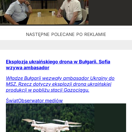
Eksplozja ukraińskiego drona w Bułgarii. Sofia
wzywa ambasador
Władze Bułgarii wezwały ambasador Ukrainy do
MSZ. Rzecz dotyczy eksplozji drona ukraińskiej
produkcji w pobliżu stacji Gazociągu.
Świat
Obserwator mediów