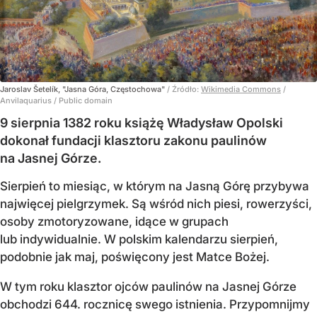
Jaroslav Šetelík, "Jasna Góra, Częstochowa"
/ Źródło:
Wikimedia Commons
/
Anvilaquarius / Public domain
9 sierpnia 1382 roku książę Władysław Opolski
dokonał fundacji klasztoru zakonu paulinów
na Jasnej Górze.
Sierpień to miesiąc, w którym na Jasną Górę przybywa
najwięcej pielgrzymek. Są wśród nich piesi, rowerzyści,
osoby zmotoryzowane, idące w grupach
lub indywidualnie. W polskim kalendarzu sierpień,
podobnie jak maj, poświęcony jest Matce Bożej.
W tym roku klasztor ojców paulinów na Jasnej Górze
obchodzi 644. rocznicę swego istnienia. Przypomnijmy