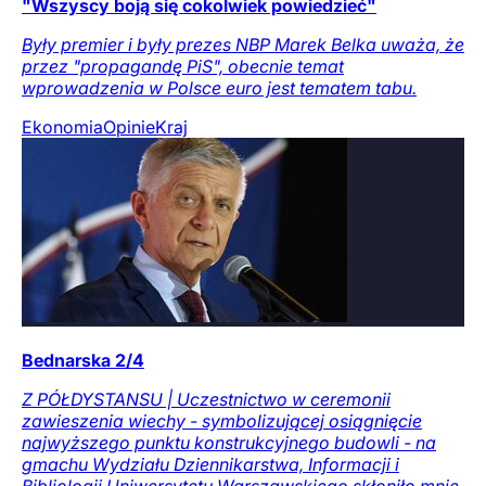
"Wszyscy boją się cokolwiek powiedzieć"
Były premier i były prezes NBP Marek Belka uważa, że
przez "propagandę PiS", obecnie temat
wprowadzenia w Polsce euro jest tematem tabu.
Ekonomia
Opinie
Kraj
Bednarska 2/4
Z PÓŁDYSTANSU | Uczestnictwo w ceremonii
zawieszenia wiechy - symbolizującej osiągnięcie
najwyższego punktu konstrukcyjnego budowli - na
gmachu Wydziału Dziennikarstwa, Informacji i
Bibliologii Uniwersytetu Warszawskiego skłoniło mnie