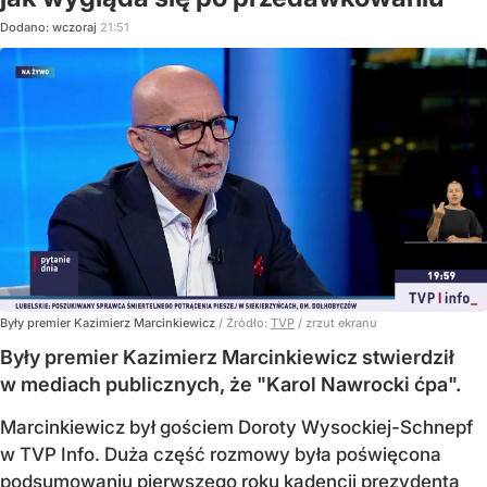
Dodano:
wczoraj
21:51
Były premier Kazimierz Marcinkiewicz
/ Źródło:
TVP
/
zrzut ekranu
Były premier Kazimierz Marcinkiewicz stwierdził
w mediach publicznych, że "Karol Nawrocki ćpa".
Marcinkiewicz był gościem Doroty Wysockiej-Schnepf
w TVP Info. Duża część rozmowy była poświęcona
podsumowaniu pierwszego roku kadencji prezydenta