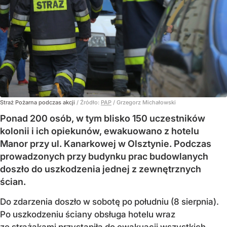
Straż Pożarna podczas akcji
/ Źródło:
PAP
/
Grzegorz Michałowski
Ponad 200 osób, w tym blisko 150 uczestników
kolonii i ich opiekunów, ewakuowano z hotelu
Manor przy ul. Kanarkowej w Olsztynie. Podczas
prowadzonych przy budynku prac budowlanych
doszło do uszkodzenia jednej z zewnętrznych
ścian.
Do zdarzenia doszło w sobotę po południu (8 sierpnia).
Po uszkodzeniu ściany obsługa hotelu wraz
ze strażakami przystąpiła do ewakuacji wszystkich