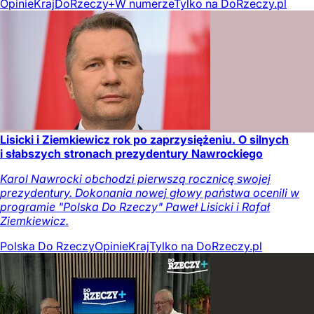
Opinie
Kraj
DoRzeczy+
W numerze
Tylko na DoRzeczy.pl
Lisicki i Ziemkiewicz rok po zaprzysiężeniu. O silnych
i słabszych stronach prezydentury Nawrockiego
Karol Nawrocki obchodzi pierwszą rocznicę swojej
prezydentury. Dokonania nowej głowy państwa ocenili w
programie "Polska Do Rzeczy" Paweł Lisicki i Rafał
Ziemkiewicz.
Polska Do Rzeczy
Opinie
Kraj
Tylko na DoRzeczy.pl