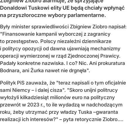
Zbigniew Ziobro alarmuje, że sprzyjające
Donaldowi Tuskowi elity UE będą chciały wpłynąć
na przyszłoroczne wybory parlamentarne.
Były minister sprawiedliwości Zbigniew Ziobro napisał:
"Finansowanie kampanii wyborczej z zagranicy
to przestępstwo. Polscy niezależni dziennikarze
i politycy opozycji od dawna ujawniają mechanizmy
operacji wymierzonej w rząd Zjednoczonej Prawicy.
Padały konkretne nazwiska. I co? Nic. Ani prokuratura
Bodnara, ani Żurka nawet nie drgnęła".
Polityk PiS zauważa, że "teraz napisali o tym oficjalnie
sami Niemcy – i dalej cisza". "Skoro unijni politrucy
wyłożyli kilkadziesiąt milionów euro na polityczny
przewrót w 2023 r., to ile wydadzą w nadchodzącym
roku, żeby utrzymać przy władzy Tuska –gwaranta
realizacji ich interesów?" – pyta retorycznie Ziobro....