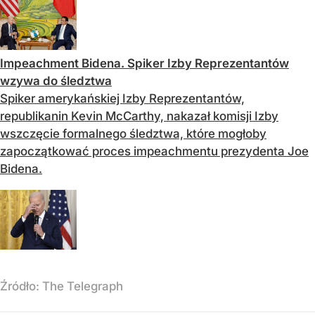
Impeachment Bidena. Spiker Izby Reprezentantów
wzywa do śledztwa
Spiker amerykańskiej Izby Reprezentantów,
republikanin Kevin McCarthy, nakazał komisji Izby
wszczęcie formalnego śledztwa, które mogłoby
zapoczątkować proces impeachmentu prezydenta Joe
Bidena.
Źródło:
The Telegraph