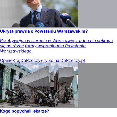
Ukryta prawda o Powstaniu Warszawskim?
Przebywając w sierpniu w Warszawie, trudno nie natknąć
się na różne formy wspominania Powstania
Warszawskiego.
Opinie
Kraj
DoRzeczy+
Tylko na DoRzeczy.pl
Kogo popychali lekarze?