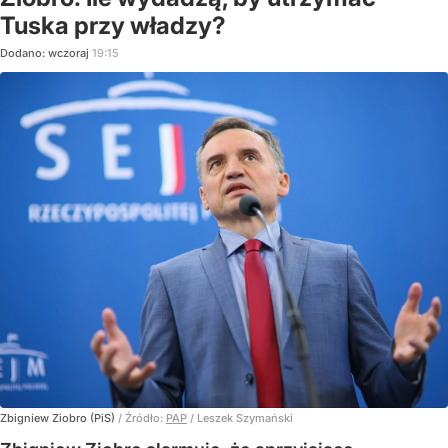
Tuska przy władzy?
Dodano:
wczoraj
19:15
Zbigniew Ziobro (PiS)
/ Źródło:
PAP
/
Leszek Szymański