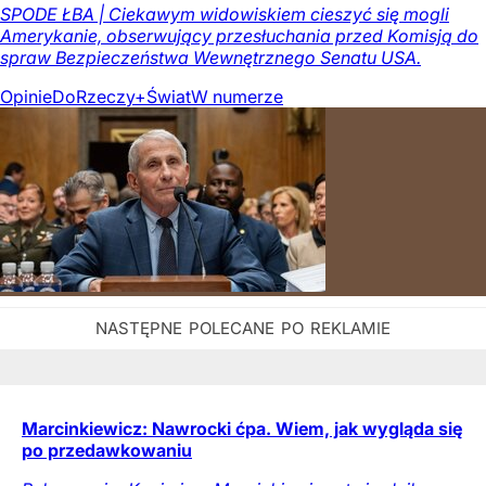
SPODE ŁBA | Ciekawym widowiskiem cieszyć się mogli
Amerykanie, obserwujący przesłuchania przed Komisją do
spraw Bezpieczeństwa Wewnętrznego Senatu USA.
Opinie
DoRzeczy+
Świat
W numerze
Marcinkiewicz: Nawrocki ćpa. Wiem, jak wygląda się
po przedawkowaniu