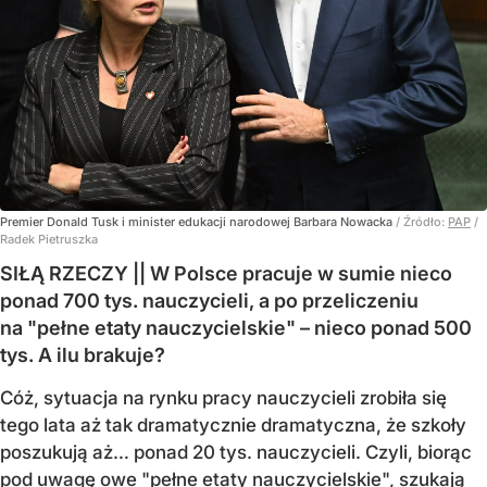
Premier Donald Tusk i minister edukacji narodowej Barbara Nowacka
/ Źródło:
PAP
/
Radek Pietruszka
SIŁĄ RZECZY || W Polsce pracuje w sumie nieco
ponad 700 tys. nauczycieli, a po przeliczeniu
na "pełne etaty nauczycielskie" – nieco ponad 500
tys. A ilu brakuje?
Cóż, sytuacja na rynku pracy nauczycieli zrobiła się
tego lata aż tak dramatycznie dramatyczna, że szkoły
poszukują aż… ponad 20 tys. nauczycieli. Czyli, biorąc
pod uwagę owe "pełne etaty nauczycielskie", szukają