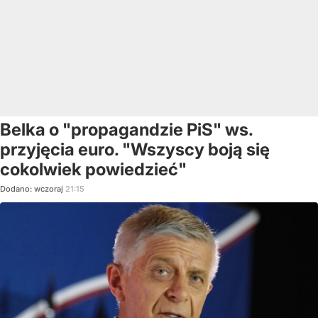
Belka o "propagandzie PiS" ws.
przyjęcia euro. "Wszyscy boją się
cokolwiek powiedzieć"
Dodano:
wczoraj
21:15