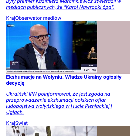
Były premier Kazimierz Marcinkiewicz stwierdził w
mediach publicznych, że "Karol Nawrocki ćpa".
Kraj
Obserwator mediów
Ekshumacje na Wołyniu. Władze Ukrainy ogłosiły
decyzję
Ukraiński IPN poinformował, że jest zgoda na
przeprowadzenie ekshumacji polskich ofiar
ludobójstwa wołyńskiego w Hucie Pieniackiej i
Ugłach.
Kraj
Świat