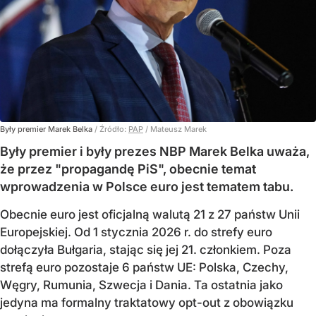
Były premier Marek Belka
/ Źródło:
PAP
/
Mateusz Marek
Były premier i były prezes NBP Marek Belka uważa,
że przez "propagandę PiS", obecnie temat
wprowadzenia w Polsce euro jest tematem tabu.
Obecnie euro jest oficjalną walutą 21 z 27 państw Unii
Europejskiej. Od 1 stycznia 2026 r. do strefy euro
dołączyła Bułgaria, stając się jej 21. członkiem.
Poza
strefą euro pozostaje 6 państw UE:
Polska, Czechy,
Węgry, Rumunia, Szwecja i Dania
. Ta ostatnia jako
jedyna ma formalny traktatowy opt-out z obowiązku