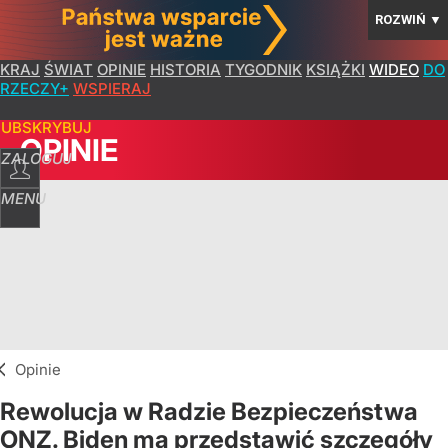
ROZWIŃ
▼
KRAJ
ŚWIAT
OPINIE
HISTORIA
TYGODNIK
KSIĄŻKI
WIDEO
DO
RZECZY+
WSPIERAJ
SUBSKRYBUJ
OPINIE
ZALOGUJ
MENU
Opinie
Rewolucja w Radzie Bezpieczeństwa
ONZ. Biden ma przedstawić szczegóły