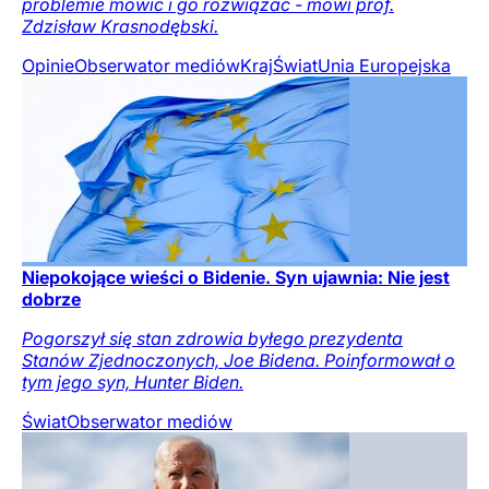
problemie mówić i go rozwiązać - mówi prof.
Zdzisław Krasnodębski.
Opinie
Obserwator mediów
Kraj
Świat
Unia Europejska
Niepokojące wieści o Bidenie. Syn ujawnia: Nie jest
dobrze
Pogorszył się stan zdrowia byłego prezydenta
Stanów Zjednoczonych, Joe Bidena. Poinformował o
tym jego syn, Hunter Biden.
Świat
Obserwator mediów