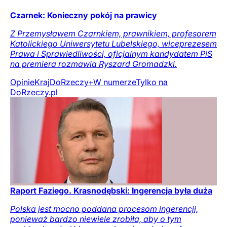
Czarnek: Konieczny pokój na prawicy
Z Przemysławem Czarnkiem, prawnikiem, profesorem
Katolickiego Uniwersytetu Lubelskiego, wiceprezesem
Prawa i Sprawiedliwości, oficjalnym kandydatem PiS
na premiera rozmawia Ryszard Gromadzki.
Opinie
Kraj
DoRzeczy+
W numerze
Tylko na
DoRzeczy.pl
Raport Faziego. Krasnodębski: Ingerencja była duża
Polska jest mocno poddana procesom ingerencji,
ponieważ bardzo niewiele zrobiła, aby o tym