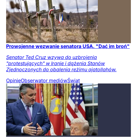
Prowojenne wezwanie senatora USA. "Dać im broń"
Senator Ted Cruz wzywa do uzbrojenia
"protestujących" w Iranie i dążenia Stanów
Zjednoczonych do obalenia reżimu ajatollahów.
Opinie
Obserwator mediów
Świat