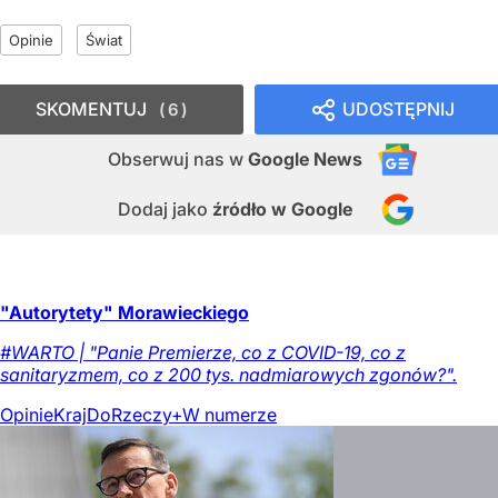
Opinie
Świat
SKOMENTUJ
UDOSTĘPNIJ
6
Obserwuj nas
w
Google News
Dodaj jako
źródło w Google
"Autorytety" Morawieckiego
#WARTO | "Panie Premierze, co z COVID-19, co z
sanitaryzmem, co z 200 tys. nadmiarowych zgonów?".
Opinie
Kraj
DoRzeczy+
W numerze