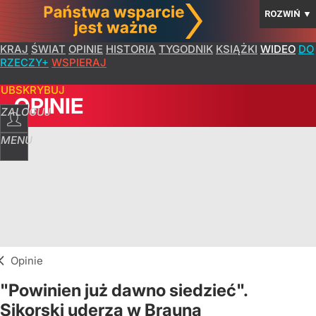
ROZWIŃ
▼
KRAJ
ŚWIAT
OPINIE
HISTORIA
TYGODNIK
KSIĄŻKI
WIDEO
DO
RZECZY+
WSPIERAJ
SUBSKRYBUJ
OPINIE
ZALOGUJ
MENU
Opinie
"Powinien już dawno siedzieć".
Sikorski uderza w Brauna