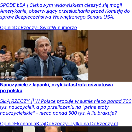
SPODE ŁBA | Ciekawym widowiskiem cieszyć się mogli
Amerykanie, obserwujący przesłuchania przed Komisją do
spraw Bezpieczeństwa Wewnętrznego Senatu USA.
Opinie
DoRzeczy+
Świat
W numerze
Nauczyciele z łapanki, czyli katastrofa oświatowa
po polsku
SIŁĄ RZECZY || W Polsce pracuje w sumie nieco ponad 700
tys. nauczycieli, a po przeliczeniu na "pełne etaty
nauczycielskie" – nieco ponad 500 tys. A ilu brakuje?
Opinie
Ekonomia
Kraj
DoRzeczy+
Tylko na DoRzeczy.pl