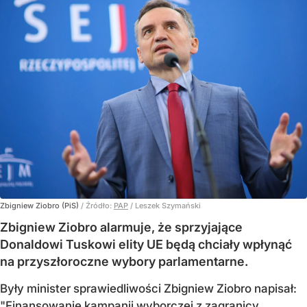
Zbigniew Ziobro (PiS)
/ Źródło:
PAP
/
Leszek Szymański
Zbigniew Ziobro alarmuje, że sprzyjające
Donaldowi Tuskowi elity UE będą chciały wpłynąć
na przyszłoroczne wybory parlamentarne.
Były minister sprawiedliwości Zbigniew Ziobro napisał:
"Finansowanie kampanii wyborczej z zagranicy