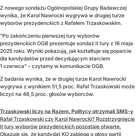
Z nowego sondażu Ogólnopolskiej Grupy Badawczej
wynika, że Karol Nawrocki wygrywa w drugiej turze
wyborów prezydenckich z Rafałem Trzaskowskim.
"Po zakończeniu pierwszej tury wyborów
prezydenckich OGB prezentuje sondaż II tury z 16 maja
2025 roku. Wyniki pokazują, jak kształtuje się poparcie
dla kandydatów przed decydującym starciem
1 czerwca" – czytamy w komunikacie OGB.
Z badania wynika, że w drugiej turze Karol Nawrocki
wygrywa z wynikiem 51,5 proc. Rafał Trzaskowski może
liczyć na 48,5 proc. głosów wyborców.
Trzaskowski liczy na Razem. Politycy otrzymali SMS-y
Rafał Trzaskowski czy Karol Nawrocki? Rozstrzygnięcie
II tury wyborów prezydenckich pozostaje otwarte.
Okazuje się, że kandydat KO zabiega o głosy partii