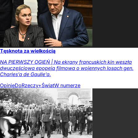
Tęsknota za wielkością
NA PIERWSZY OGIEŃ | Na ekrany francuskich kin weszła
dwuczęściowa epopeja filmowa o wojennych losach gen.
Charles’a de Gaulle’a.
Opinie
DoRzeczy+
Świat
W numerze