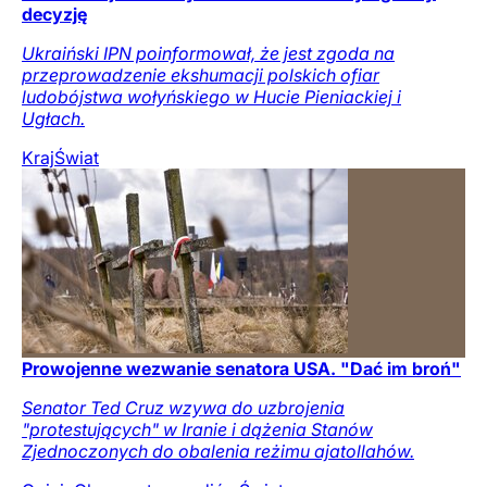
decyzję
Ukraiński IPN poinformował, że jest zgoda na
przeprowadzenie ekshumacji polskich ofiar
ludobójstwa wołyńskiego w Hucie Pieniackiej i
Ugłach.
Kraj
Świat
Prowojenne wezwanie senatora USA. "Dać im broń"
Senator Ted Cruz wzywa do uzbrojenia
"protestujących" w Iranie i dążenia Stanów
Zjednoczonych do obalenia reżimu ajatollahów.