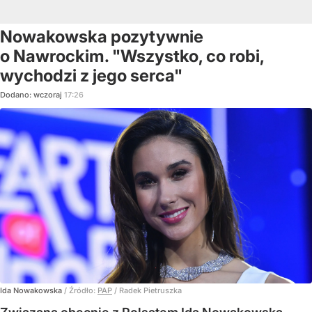
Nowakowska pozytywnie
o Nawrockim. "Wszystko, co robi,
wychodzi z jego serca"
Dodano:
wczoraj
17:26
Ida Nowakowska
/ Źródło:
PAP
/
Radek Pietruszka