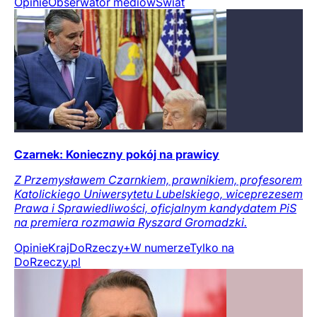
Opinie
Obserwator mediów
Świat
Czarnek: Konieczny pokój na prawicy
Z Przemysławem Czarnkiem, prawnikiem, profesorem
Katolickiego Uniwersytetu Lubelskiego, wiceprezesem
Prawa i Sprawiedliwości, oficjalnym kandydatem PiS
na premiera rozmawia Ryszard Gromadzki.
Opinie
Kraj
DoRzeczy+
W numerze
Tylko na
DoRzeczy.pl