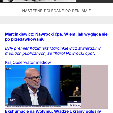
Marcinkiewicz: Nawrocki ćpa. Wiem, jak wygląda się
po przedawkowaniu
Były premier Kazimierz Marcinkiewicz stwierdził w
mediach publicznych, że "Karol Nawrocki ćpa".
Kraj
Obserwator mediów
Ekshumacje na Wołyniu. Władze Ukrainy ogłosiły