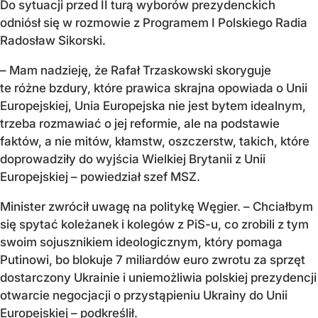
Do sytuacji przed II turą wyborów prezydenckich
odniósł się w rozmowie z Programem I Polskiego Radia
Radosław Sikorski.
– Mam nadzieję, że Rafał Trzaskowski skoryguje
te różne bzdury, które prawica skrajna opowiada o Unii
Europejskiej, Unia Europejska nie jest bytem idealnym,
trzeba rozmawiać o jej reformie, ale na podstawie
faktów, a nie mitów, kłamstw, oszczerstw, takich, które
doprowadziły do wyjścia Wielkiej Brytanii z Unii
Europejskiej – powiedział szef MSZ.
Minister zwrócił uwagę na politykę Węgier. – Chciałbym
się spytać koleżanek i kolegów z PiS-u, co zrobili z tym
swoim sojusznikiem ideologicznym, który pomaga
Putinowi, bo blokuje 7 miliardów euro zwrotu za sprzęt
dostarczony Ukrainie i uniemożliwia polskiej prezydencji
otwarcie negocjacji o przystąpieniu Ukrainy do Unii
Europejskiej – podkreślił.