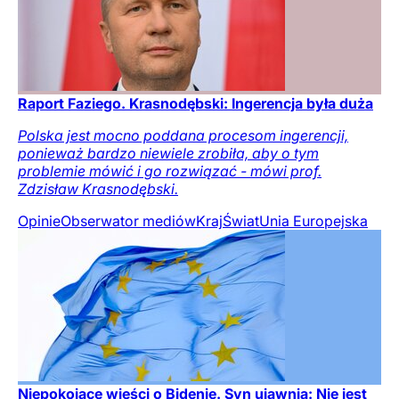
Raport Faziego. Krasnodębski: Ingerencja była duża
Polska jest mocno poddana procesom ingerencji,
ponieważ bardzo niewiele zrobiła, aby o tym
problemie mówić i go rozwiązać - mówi prof.
Zdzisław Krasnodębski.
Opinie
Obserwator mediów
Kraj
Świat
Unia Europejska
Niepokojące wieści o Bidenie. Syn ujawnia: Nie jest