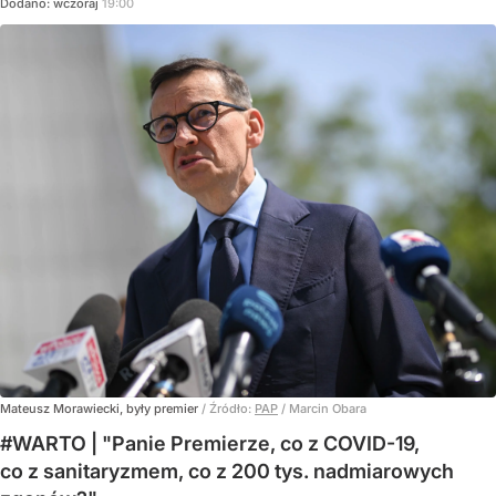
Dodano:
wczoraj
19:00
Mateusz Morawiecki, były premier
/ Źródło:
PAP
/
Marcin Obara
#WARTO | "Panie Premierze, co z COVID-19,
co z sanitaryzmem, co z 200 tys. nadmiarowych