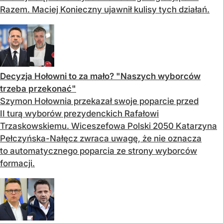
Razem. Maciej Konieczny ujawnił kulisy tych działań.
Decyzja Hołowni to za mało? "Naszych wyborców
trzeba przekonać"
Szymon Hołownia przekazał swoje poparcie przed
II turą wyborów prezydenckich Rafałowi
Trzaskowskiemu. Wiceszefowa Polski 2050 Katarzyna
Pełczyńska-Nałęcz zwraca uwagę, że nie oznacza
to automatycznego poparcia ze strony wyborców
formacji.