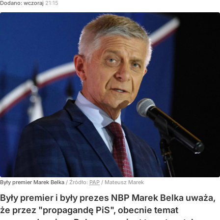
Dodano:
wczoraj
21:15
Były premier Marek Belka
/ Źródło:
PAP
/
Mateusz Marek
Były premier i były prezes NBP Marek Belka uważa,
że przez "propagandę PiS", obecnie temat